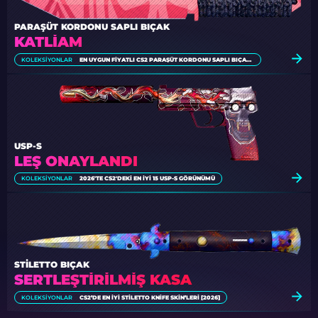
PARAŞÜT KORDONU SAPLI BIÇAK
KATLIAM
KOLEKSIYONLAR
EN UYGUN FIYATLI CS2 PARAŞÜT KORDONU SAPLI BIÇAK SKINLERI
USP-S
LEŞ ONAYLANDI
KOLEKSIYONLAR
2026'TE CS2'DEKI EN İYI 15 USP-S GÖRÜNÜMÜ
STILETTO BIÇAK
SERTLEŞTIRILMIŞ KASA
KOLEKSIYONLAR
CS2’DE EN İYI STILETTO KNIFE SKIN’LERI [2026]