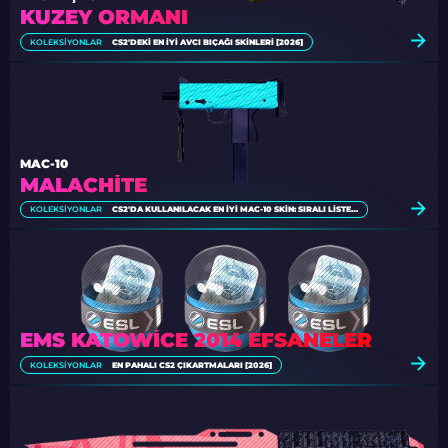
KUZEY ORMANI
KOLEKSIYONLAR
CS2'DEKI EN İYI AVCI BIÇAĞI SKINLERI [2026]
MAC-10
MALACHITE
KOLEKSIYONLAR
CS2'DA KULLANILACAK EN İYI MAC-10 SKIN: SIRALI LISTE [2026]
EMS KATOWICE 2014 EFSANELER
KOLEKSIYONLAR
EN PAHALI CS2 ÇIKARTMALARI [2026]