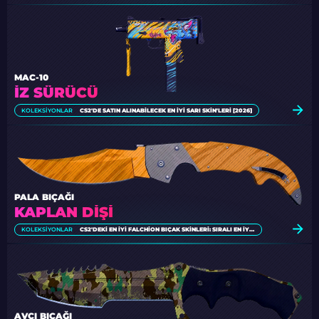
MAC-10
İZ SÜRÜCÜ
KOLEKSIYONLAR
CS2'DE SATIN ALINABILECEK EN İYI SARI SKIN'LERI [2026]
PALA BIÇAĞI
KAPLAN DIŞI
KOLEKSIYONLAR
CS2'DEKI EN İYI FALCHION BIÇAK SKINLERI: SIRALI EN İYI LISTE
AVCI BIÇAĞI