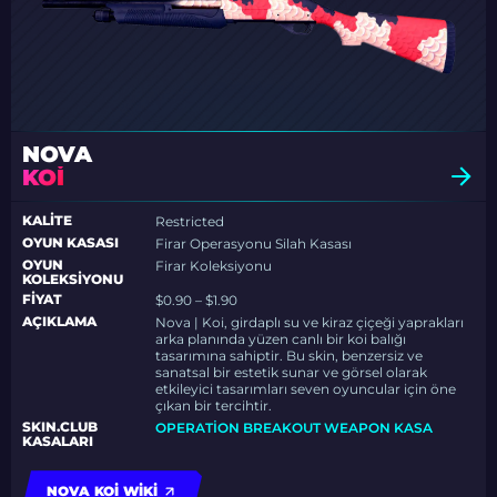
NOVA
KOI
KALITE
Restricted
OYUN KASASI
Firar Operasyonu Silah Kasası
OYUN
Firar Koleksiyonu
KOLEKSIYONU
FIYAT
$0.90 – $1.90
AÇIKLAMA
Nova | Koi, girdaplı su ve kiraz çiçeği yaprakları
arka planında yüzen canlı bir koi balığı
tasarımına sahiptir. Bu skin, benzersiz ve
sanatsal bir estetik sunar ve görsel olarak
etkileyici tasarımları seven oyuncular için öne
çıkan bir tercihtir.
SKIN.CLUB
OPERATION BREAKOUT WEAPON KASA
KASALARI
NOVA KOI WIKI