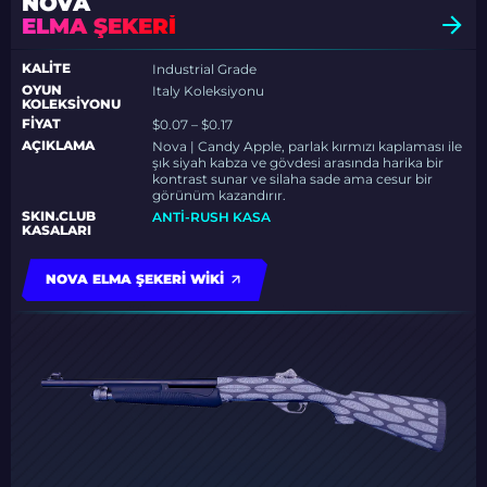
NOVA
ELMA ŞEKERI
KALITE
Industrial Grade
OYUN
Italy Koleksiyonu
KOLEKSIYONU
FIYAT
$0.07 – $0.17
AÇIKLAMA
Nova | Candy Apple, parlak kırmızı kaplaması ile
şık siyah kabza ve gövdesi arasında harika bir
kontrast sunar ve silaha sade ama cesur bir
görünüm kazandırır.
SKIN.CLUB
ANTI-RUSH KASA
KASALARI
NOVA ELMA ŞEKERI WIKI