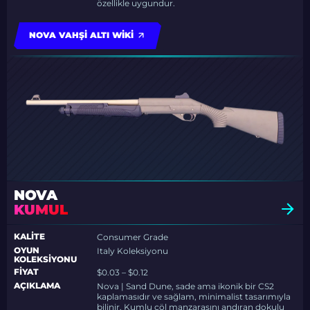
özellikle uygundur.
NOVA VAHŞI ALTI WIKI
NOVA
KUMUL
KALITE
Consumer Grade
OYUN
Italy Koleksiyonu
KOLEKSIYONU
FIYAT
$0.03 – $0.12
AÇIKLAMA
Nova | Sand Dune, sade ama ikonik bir CS2
kaplamasıdır ve sağlam, minimalist tasarımıyla
bilinir. Kumlu çöl manzarasını andıran dokulu