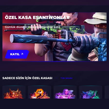
ÖZEL KASA EŞANTİYONLAR
Günlük düzenli kasa eşantiyonlar katıl
KATIL
SADECE SIZIN IÇIN ÖZEL KASASI
TÜM KASASI