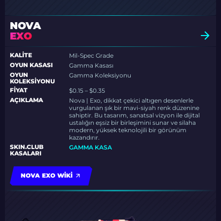
NOVA
EXO
KALITE
Mil-Spec Grade
OYUN KASASI
Gamma Kasası
OYUN
Gamma Koleksiyonu
KOLEKSIYONU
FIYAT
$0.15 – $0.35
AÇIKLAMA
Nova | Exo, dikkat çekici altıgen desenlerle
vurgulanan şık bir mavi-siyah renk düzenine
sahiptir. Bu tasarım, sanatsal vizyon ile dijital
ustalığın eşsiz bir birleşimini sunar ve silaha
modern, yüksek teknolojili bir görünüm
kazandırır.
SKIN.CLUB
GAMMA KASA
KASALARI
NOVA EXO WIKI