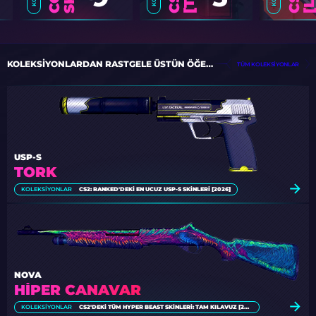
KOLEKSIYONLARDAN RASTGELE ÜSTÜN ÖĞELER
TÜM KOLEKSIYONLAR
USP-S
TORK
KOLEKSIYONLAR
CS2: RANKED'DEKI EN UCUZ USP-S SKINLERI [2026]
NOVA
HIPER CANAVAR
KOLEKSIYONLAR
CS2'DEKI TÜM HYPER BEAST SKINLERI: TAM KILAVUZ [2026]