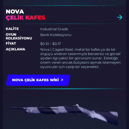
NOVA
ÇELIK KAFES
KALITE
Industrial Grade
OYUN
Bank Koleksiyonu
KOLEKSIYONU
FIYAT
$0.10 – $0.17
AÇIKLAMA
Nova | Caged Steel, metal bir kafes ya da tel
örgüyü andıran tasarımıyla benzersiz ve görsel
açıdan ilgi çekici bir görünüm sunar. Estetiğe
önem veren ancak bütçesini aşmak istemeyen
oyuncular için cazip bir seçenektir.
NOVA ÇELIK KAFES WIKI