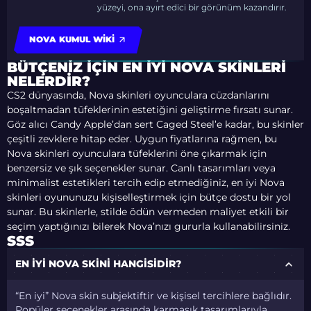
yüzeyi, ona ayırt edici bir görünüm kazandırır.
NOVA KUMUL WIKI
BÜTÇENIZ İÇIN EN İYI NOVA SKINLERI
NELERDIR?
CS2 dünyasında, Nova skinleri oyunculara cüzdanlarını
boşaltmadan tüfeklerinin estetiğini geliştirme fırsatı sunar.
Göz alıcı Candy Apple’dan sert Caged Steel’e kadar, bu skinler
çeşitli zevklere hitap eder. Uygun fiyatlarına rağmen, bu
Nova skinleri oyunculara tüfeklerini öne çıkarmak için
benzersiz ve şık seçenekler sunar. Canlı tasarımları veya
minimalist estetikleri tercih edip etmediğiniz, en iyi Nova
skinleri oyununuzu kişiselleştirmek için bütçe dostu bir yol
sunar. Bu skinlerle, stilde ödün vermeden maliyet etkili bir
seçim yaptığınızı bilerek Nova’nızı gururla kullanabilirsiniz.
SSS
EN IYI NOVA SKINI HANGISIDIR?
“En iyi” Nova skin subjektiftir ve kişisel tercihlere bağlıdır.
Popüler seçenekler arasında karmaşık tasarımlarıyla