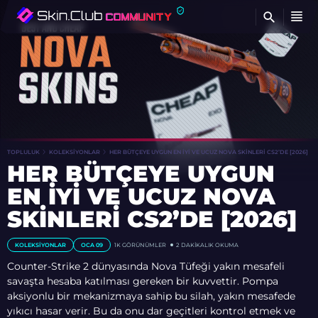
BU
TOPLULUK
KOLEKSIYONLAR
HER BÜTÇEYE UYGUN EN İYI VE UCUZ NOVA SKINLERI CS2’DE [2026]
HER BÜTÇEYE UYGUN
EN İYI VE UCUZ NOVA
SKINLERI CS2’DE [2026]
KOLEKSIYONLAR
OCA 09
1K
GÖRÜNÜMLER
2 DAKIKALIK OKUMA
Counter-Strike 2 dünyasında Nova Tüfeği yakın mesafeli
savaşta hesaba katılması gereken bir kuvvettir. Pompa
aksiyonlu bir mekanizmaya sahip bu silah, yakın mesafede
yıkıcı hasar verir. Bu da onu dar geçitleri kontrol etmek ve