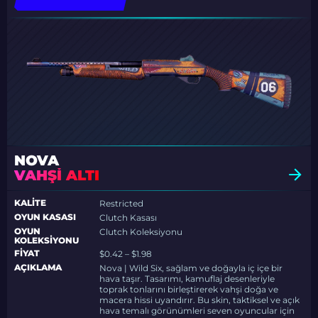
NOVA
VAHŞI ALTI
KALITE
Restricted
OYUN KASASI
Clutch Kasası
OYUN
Clutch Koleksiyonu
KOLEKSIYONU
FIYAT
$0.42 – $1.98
AÇIKLAMA
Nova | Wild Six, sağlam ve doğayla iç içe bir
hava taşır. Tasarımı, kamuflaj desenleriyle
toprak tonlarını birleştirerek vahşi doğa ve
macera hissi uyandırır. Bu skin, taktiksel ve açık
hava temalı görünümleri seven oyuncular için