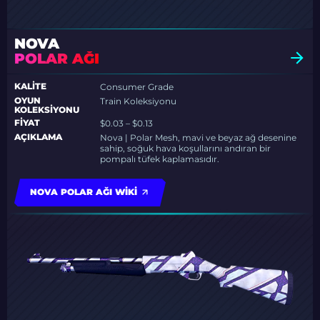
NOVA
POLAR AĞI
KALITE
Consumer Grade
OYUN
Train Koleksiyonu
KOLEKSIYONU
FIYAT
$0.03 – $0.13
AÇIKLAMA
Nova | Polar Mesh, mavi ve beyaz ağ desenine
sahip, soğuk hava koşullarını andıran bir
pompalı tüfek kaplamasıdır.
NOVA POLAR AĞI WIKI