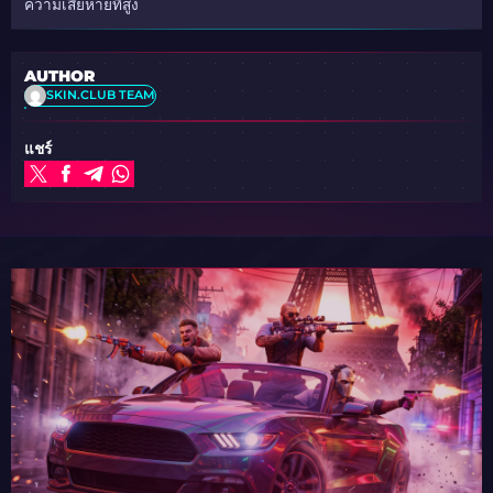
ความเสียหายที่สูง
AUTHOR
SKIN.CLUB TEAM
แชร์