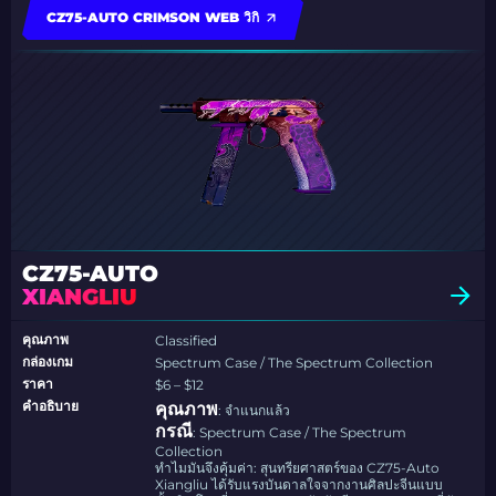
CZ75-AUTO CRIMSON WEB วิกิ
CZ75-AUTO
XIANGLIU
คุณภาพ
Classified
กล่องเกม
Spectrum Case / The Spectrum Collection
ราคา
$6 – $12
คำอธิบาย
คุณภาพ
: จำแนกแล้ว
กรณี
: Spectrum Case / The Spectrum
Collection
ทำไมมันจึงคุ้มค่า: สุนทรียศาสตร์ของ CZ75-Auto
Xiangliu ได้รับแรงบันดาลใจจากงานศิลปะจีนแบบ