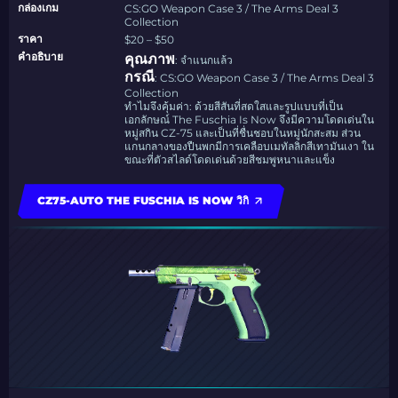
กล่องเกม
CS:GO Weapon Case 3 / The Arms Deal 3
Collection
ราคา
$20 – $50
คำอธิบาย
คุณภาพ
: จำแนกแล้ว
กรณี
: CS:GO Weapon Case 3 / The Arms Deal 3
Collection
ทำไมจึงคุ้มค่า: ด้วยสีสันที่สดใสและรูปแบบที่เป็น
เอกลักษณ์ The Fuschia Is Now จึงมีความโดดเด่นใน
หมู่สกิน CZ-75 และเป็นที่ชื่นชอบในหมู่นักสะสม ส่วน
แกนกลางของปืนพกมีการเคลือบเมทัลลิกสีเทามันเงา ใน
ขณะที่ตัวสไลด์โดดเด่นด้วยสีชมพูหนาและแข็ง
CZ75-AUTO THE FUSCHIA IS NOW วิกิ