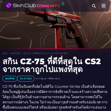
ค้
ชุมชน
คอลเล็กชั่น
สกิน CZ-75 ที่ดีที่สุดใน CS2 จากราคาถูกไปแพงที่สุด
สกิน CZ-75 ที่ดีที่สุดใน CS2
จากราคาถูกไปแพงที่สุด
คอลเล็กชั่น
ส.ค. 27 2024
1K
การดู
1 าทีในการอ่าน
CZ-75 ซึ่งเป็นปืนพกกึ่งอัตโนมัติใน Counter-Strike เป็นตัวเลือกยอด
นิยมในหมู่ผู้เล่นเนื่องจากมีอัตราการยิงที่รวดเร็วและสร้างความเสียหาย
ได้สูง เป็นที่รู้จักในด้านความสามารถรอบด้าน โดยสามารถพบได้ใน
สถานการณ์ต่างๆ ในเกม ไม่ว่าจะเป็นอาวุธสำรองสำหรับรอบนิเวศ การ
ซื้อปืนพกแบบเซอร์ไพรส์ หรือแม้แต่อาวุธหลักสำหรับสไตล์การเล่นบาง