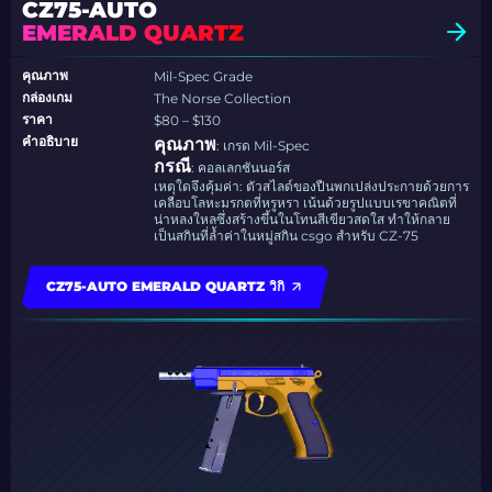
CZ75-AUTO
EMERALD QUARTZ
คุณภาพ
Mil-Spec Grade
กล่องเกม
The Norse Collection
ราคา
$80 – $130
คำอธิบาย
คุณภาพ
: เกรด Mil-Spec
กรณี
: คอลเลกชันนอร์ส
เหตุใดจึงคุ้มค่า: ตัวสไลด์ของปืนพกเปล่งประกายด้วยการ
เคลือบโลหะมรกตที่หรูหรา เน้นด้วยรูปแบบเรขาคณิตที่
น่าหลงใหลซึ่งสร้างขึ้นในโทนสีเขียวสดใส ทำให้กลาย
เป็นสกินที่ล้ำค่าในหมู่สกิน csgo สำหรับ CZ-75
CZ75-AUTO EMERALD QUARTZ วิกิ