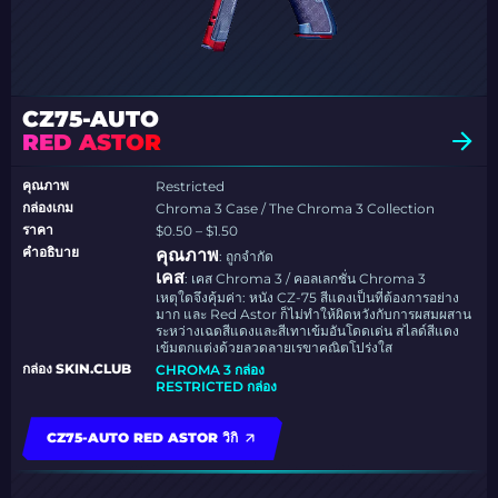
CZ75-AUTO
RED ASTOR
คุณภาพ
Restricted
กล่องเกม
Chroma 3 Case / The Chroma 3 Collection
ราคา
$0.50 – $1.50
คำอธิบาย
คุณภาพ
: ถูกจำกัด
เคส
: เคส Chroma 3 / คอลเลกชั่น Chroma 3
เหตุใดจึงคุ้มค่า: หนัง CZ-75 สีแดงเป็นที่ต้องการอย่าง
มาก และ Red Astor ก็ไม่ทำให้ผิดหวังกับการผสมผสาน
ระหว่างเฉดสีแดงและสีเทาเข้มอันโดดเด่น สไลด์สีแดง
เข้มตกแต่งด้วยลวดลายเรขาคณิตโปร่งใส
กล่อง SKIN.CLUB
CHROMA 3 กล่อง
RESTRICTED กล่อง
CZ75-AUTO RED ASTOR วิกิ