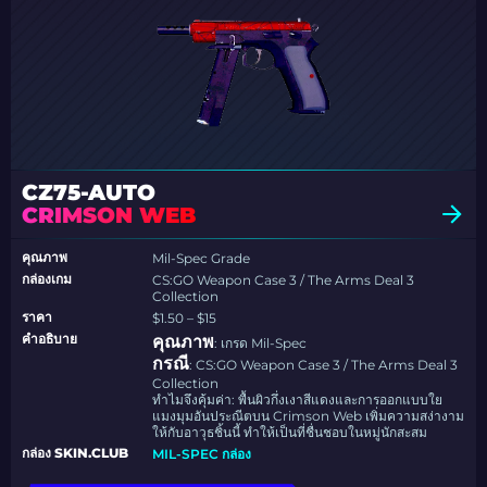
CZ75-AUTO
CRIMSON WEB
คุณภาพ
Mil-Spec Grade
กล่องเกม
CS:GO Weapon Case 3 / The Arms Deal 3
Collection
ราคา
$1.50 – $15
คำอธิบาย
คุณภาพ
: เกรด Mil-Spec
กรณี
: CS:GO Weapon Case 3 / The Arms Deal 3
Collection
ทำไมจึงคุ้มค่า: พื้นผิวกึ่งเงาสีแดงและการออกแบบใย
แมงมุมอันประณีตบน Crimson Web เพิ่มความสง่างาม
ให้กับอาวุธชิ้นนี้ ทำให้เป็นที่ชื่นชอบในหมู่นักสะสม
กล่อง SKIN.CLUB
MIL-SPEC กล่อง