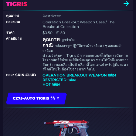
TIGRIS
คุณภาพ
Restricted
กล่องเกม
Operation Breakout Weapon Case / The
Breakout Collection
ราคา
$0.50 – $1.50
คำอธิบาย
คุณภาพ
: ถูกจำกัด
กรณี
: กล่องอาวุธปฏิบัติการฝ่าวงล้อม / ชุดสะสมฝ่า
วงล้อม
ทำไมจึงคุ้มค่า: Tigris มีการออกแบบที่ได้รับแรงบันดาล
ใจจากสัตว์สีดำและสีส้มที่สะดุดตา ชวนให้นึกถึงลายทาง
อันดุร้ายของเสือ เป็นตัวเลือกที่โดดเด่นสำหรับผู้ที่มองหา
สไตล์โดยไม่ต้องใช้จ่ายมากเกินไป
กล่อง SKIN.CLUB
OPERATION BREAKOUT WEAPON กล่อง
RESTRICTED กล่อง
HOT กล่อง
CZ75-AUTO TIGRIS วิกิ