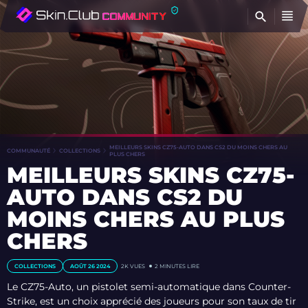
T
MEILLEURS SKINS CZ75-AUTO DANS CS2 DU MOINS CHERS AU
COMMUNAUTÉ
COLLECTIONS
PLUS CHERS
MEILLEURS SKINS CZ75-
AUTO DANS CS2 DU
MOINS CHERS AU PLUS
CHERS
COLLECTIONS
AOÛT 26 2024
2K VUES
2 MINUTES LIRE
Le CZ75-Auto, un pistolet semi-automatique dans Counter-
Strike, est un choix apprécié des joueurs pour son taux de tir