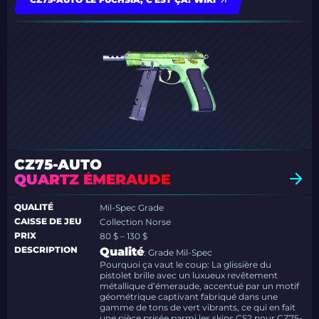
CZ75-AUTO
QUARTZ ÉMERAUDE
QUALITÉ
Mil-Spec Grade
CAISSE DE JEU
Collection Norse
PRIX
80 $ – 130 $
DESCRIPTION
Qualité
: Grade Mil-Spec
Pourquoi ça vaut le coup: La glissière du
pistolet brille avec un luxueux revêtement
métallique d’émeraude, accentué par un motif
géométrique captivant fabriqué dans une
gamme de tons de vert vibrants, ce qui en fait
une pièce prisée parmi les skins CS2 pour CZ75-