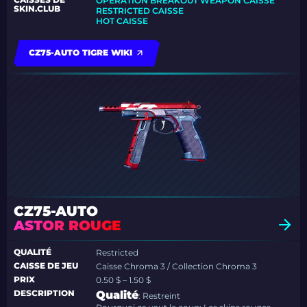
OPERATION BREAKOUT WEAPON CAISSE
SKIN.CLUB
RESTRICTED CAISSE
HOT CAISSE
CZ75-AUTO TIGRE WIKI
CZ75-AUTO
ASTOR ROUGE
QUALITÉ
Restricted
CAISSE DE JEU
Caisse Chroma 3 / Collection Chroma 3
PRIX
0.50 $ – 1.50 $
DESCRIPTION
Qualité
: Restreint