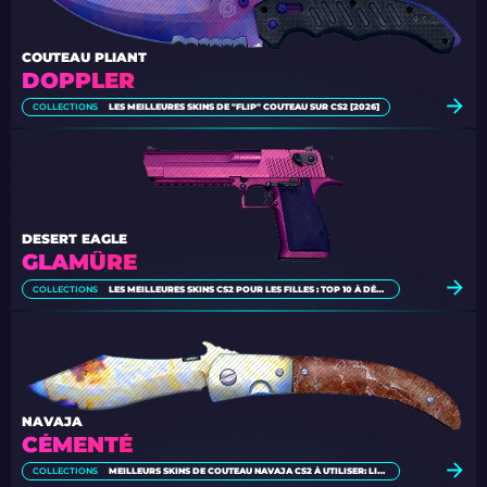
COUTEAU PLIANT
DOPPLER
COLLECTIONS
LES MEILLEURES SKINS DE "FLIP" COUTEAU SUR CS2 [2026]
DESERT EAGLE
GLAMÛRE
COLLECTIONS
LES MEILLEURES SKINS CS2 POUR LES FILLES : TOP 10 À DÉCOUVRIR
NAVAJA
CÉMENTÉ
COLLECTIONS
MEILLEURS SKINS DE COUTEAU NAVAJA CS2 À UTILISER: LISTE ULTIME [2026]