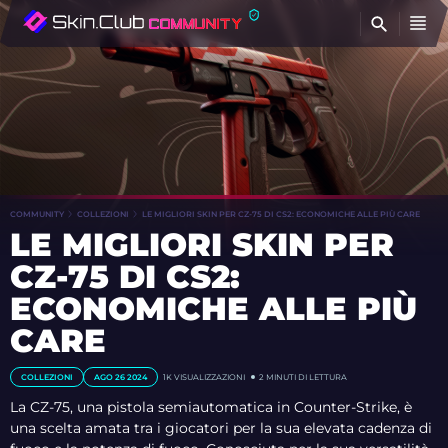
T
COMMUNITY
COLLEZIONI
LE MIGLIORI SKIN PER CZ-75 DI CS2: ECONOMICHE ALLE PIÙ CARE
LE MIGLIORI SKIN PER
CZ-75 DI CS2:
ECONOMICHE ALLE PIÙ
CARE
COLLEZIONI
AGO 26 2024
1K
VISUALIZZAZIONI
2 MINUTI DI LETTURA
La CZ-75, una pistola semiautomatica in Counter-Strike, è
una scelta amata tra i giocatori per la sua elevata cadenza di