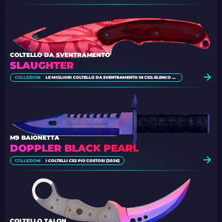
COLTELLO DA SVENTRAMENTO
SLAUGHTER
COLLEZIONI
LE MIGLIORI COLTELLO DA SVENTRAMENTO IN CS2: ELENCO COMPLETO [2026]
M9 BAIONETTA
DOPPLER BLACK PEARL
COLLEZIONI
I COLTELLI CS2 PIÙ COSTOSI [2026]
COLTELLO TALON