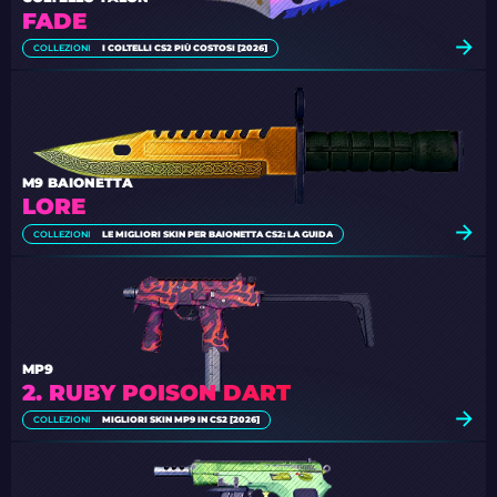
FADE
COLLEZIONI
I COLTELLI CS2 PIÙ COSTOSI [2026]
M9 BAIONETTA
LORE
COLLEZIONI
LE MIGLIORI SKIN PER BAIONETTA CS2: LA GUIDA
MP9
2. RUBY POISON DART
COLLEZIONI
MIGLIORI SKIN MP9 IN CS2 [2026]