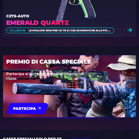
CZ75-AUTO
EMERALD QUARTZ
COLLEZIONI
LE MIGLIORI SKIN PER CZ-75 DI CS2: ECONOMICHE ALLE PIÙ CARE
PREMIO DI CASSA SPECIALE
Partecipa ai sorteggi giornalieri regolari di
casse
PARTECIPA
CASSE SPECIALI SOLO PER TE
TUTTI I CASSE