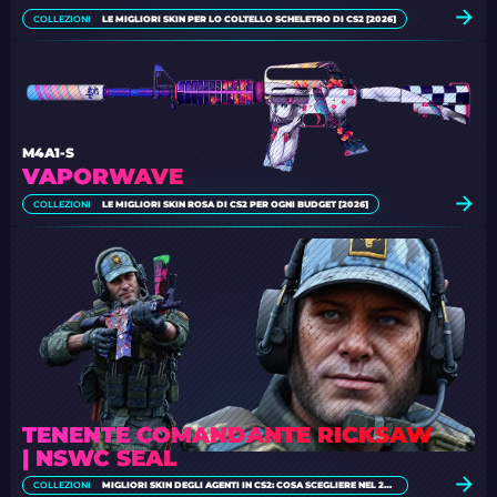
COLLEZIONI
LE MIGLIORI SKIN PER LO COLTELLO SCHELETRO DI CS2 [2026]
M4A1-S
VAPORWAVE
COLLEZIONI
LE MIGLIORI SKIN ROSA DI CS2 PER OGNI BUDGET [2026]
TENENTE COMANDANTE RICKSAW
| NSWC SEAL
COLLEZIONI
MIGLIORI SKIN DEGLI AGENTI IN CS2: COSA SCEGLIERE NEL 2026