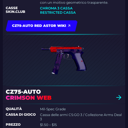
con un motivo geometrico trasparente.
CASSE
CHROMA 3 CASSA
SKIN.CLUB
RESTRICTED CASSA
CZ75-AUTO RED ASTOR WIKI
CZ75-AUTO
CRIMSON WEB
QUALITÀ
Mil-Spec Grade
CASSA DI GIOCO
Cassa delle armi CS:GO 3 / Collezione Arms Deal
3
PREZZO
$1.50 – $15