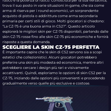
fuoco e la potenza di fuoco. Conosciuta per la sua versatilità,
trova il suo posto in varie situazioni in-game, che sia come
arma di riserva per i round economici, un sorprendente
acquisto di pistola o addirittura come arma secondaria
primaria per certi stili di gioco. Molti giocatori si chiedono:
“La CZ-75 è una buona arma in CS2?”. Questo articolo
esplorerà le migliori skin per CZ-75 disponibili, partendo dalle
skin CZ-75 rosse fino alle skin CZ-75 più economiche e fornirà
risposte a questa domanda.
SCEGLIERE LA SKIN CZ-75 PERFETTA
È importante capire che le skin di CS2 servono sia a scopi
estetici che collezionistici. Alcuni giocatori potrebbero
preferire una skin più modesta ed economica, mentre altri
potrebbero cercare i design più rari e visivamente
accattivanti. Quindi, esploriamo le opzioni di skin CS2 per la
CZ-75, iniziando dalle opzioni più convenienti e procedendo
gradualmente verso quelle più esclusive e costose.