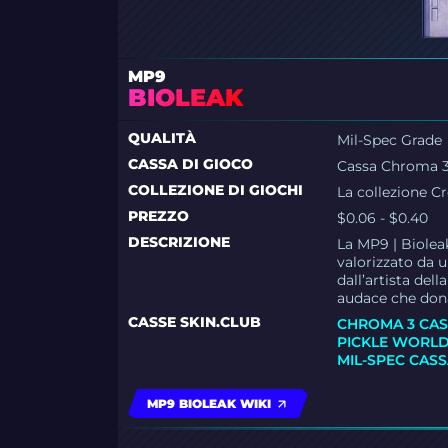
MP9
BIOLEAK
QUALITÀ
Mil-Spec Grade
CASSA DI GIOCO
Cassa Chroma 
COLLEZIONE DI GIOCHI
La collezione C
PREZZO
$0.06 - $0.40
DESCRIZIONE
La MP9 | Biolea
valorizzato da 
dall’artista de
audace che dona
CASSE SKIN.CLUB
CHROMA 3 CA
PICKLE WORLD
MIL-SPEC CAS
MP9 BIOLEAK WIKI