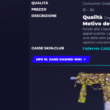
QUALITÀ
Consumer Grad
PREZZO
$1 – $6
DESCRIZIONE
Qualità
: G
Motivo del
fondo alla clas
appariscente. L
una delle skin 
opzioni visivame
CASSE SKIN.CLUB
FARM M4 CAS
MP9 10. SAND DASHED WIKI