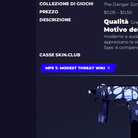
COLLEZIONE DI GIOCHI
The Danger Zon
PREZZO
$0,05 – $0,50
DESCRIZIONE
Qualità
: Gr
Motivo del
moderno e audac
apprezzano le s
Spec è compensa
CASSE SKIN.CLUB
MP9 7. MODEST THREAT WIKI