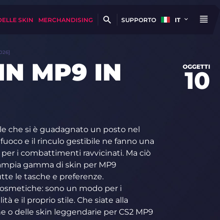
DELLE SKIN
MERCHANDISING
SUPPORTO
IT
026]
IN MP9 IN
OGGETTI
10
ile che si è guadagnato un posto nel
 fuoco e il rinculo gestibile ne fanno una
e per i combattimenti ravvicinati. Ma ciò
’ampia gamma di skin per MP9
tutte le tasche e preferenze.
 cosmetiche: sono un modo per i
tà e il proprio stile. Che siate alla
he o delle skin leggendarie per CS2 MP9