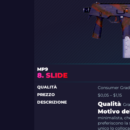
MP9
8. SLIDE
QUALITÀ
Consumer Grad
PREZZO
$0,05 – $1,15
DESCRIZIONE
Qualità
: G
Motivo del
minimalista, che
preferiscono la 
unico lo colloca