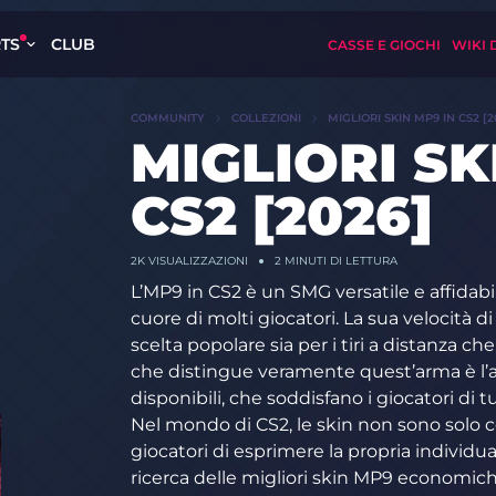
TS
CLUB
CASSE E GIOCHI
WIKI 
COMMUNITY
COLLEZIONI
MIGLIORI SKIN MP9 IN CS2 [2
MIGLIORI SK
CS2 [2026]
2K
VISUALIZZAZIONI
2 MINUTI DI LETTURA
L’MP9 in CS2 è un SMG versatile e affidab
cuore di molti giocatori. La sua velocità di
scelta popolare sia per i tiri a distanza ch
che distingue veramente quest’arma è l
disponibili, che soddisfano i giocatori di 
Nel mondo di CS2, le skin non sono solo
giocatori di esprimere la propria individuali
ricerca delle migliori skin MP9 economic