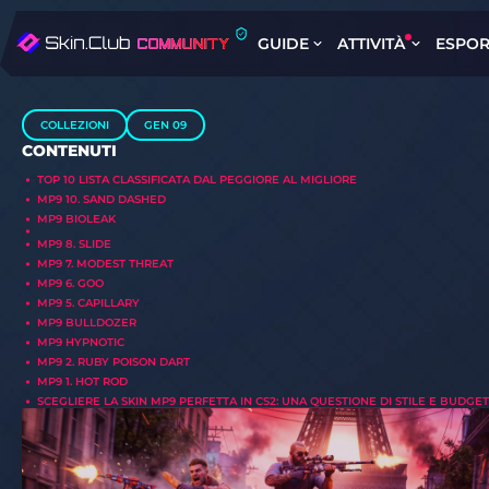
GUIDE
ATTIVITÀ
ESPOR
COLLEZIONI
GEN 09
CONTENUTI
TOP 10 LISTA CLASSIFICATA DAL PEGGIORE AL MIGLIORE
MP9 10. SAND DASHED
MP9 BIOLEAK
MP9 8. SLIDE
MP9 7. MODEST THREAT
MP9 6. GOO
MP9 5. CAPILLARY
MP9 BULLDOZER
MP9 HYPNOTIC
MP9 2. RUBY POISON DART
MP9 1. HOT ROD
SCEGLIERE LA SKIN MP9 PERFETTA IN CS2: UNA QUESTIONE DI STILE E BUDGET