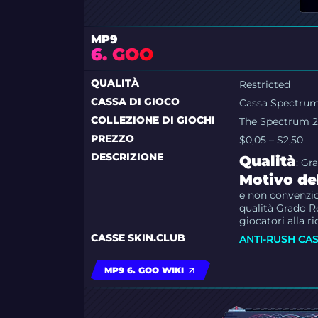
MP9
6. GOO
QUALITÀ
Restricted
CASSA DI GIOCO
Cassa Spectrum
COLLEZIONE DI GIOCHI
The Spectrum 2
PREZZO
$0,05 – $2,50
DESCRIZIONE
Qualità
: Gr
Motivo del
e non convenzio
qualità Grado Re
giocatori alla 
CASSE SKIN.CLUB
ANTI-RUSH CA
MP9 6. GOO WIKI