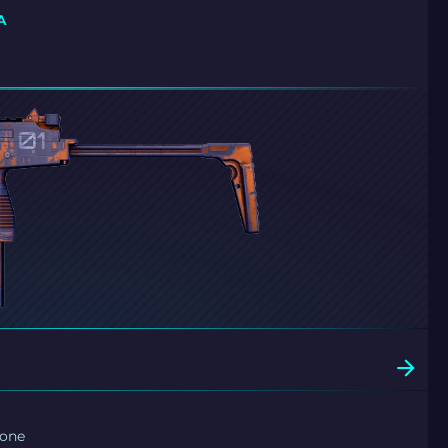
A
Zone