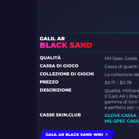
GALIL AR
BLACK SAND
QUALITÀ
Mil-Spec Grade
CASSA DI GIOCO
Cassa di guanti
COLLEZIONE DI GIOCHI
La collezione de
PREZZO
$0.17 – $0.78
DESCRIZIONE
Qualità:
Militar
Il Galil AR | B
gamma di toni b
è perfetto per i
CASSE SKIN.CLUB
GLOVE CASSA
MIL-SPEC CAS
GALIL AR BLACK SAND WIKI