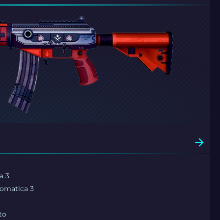
a 3
romatica 3
to