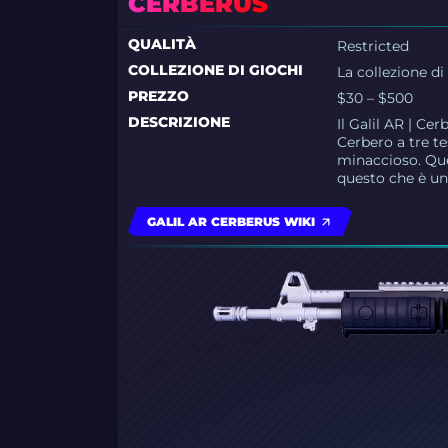
CERBERUS
QUALITÀ
Restricted
COLLEZIONE DI GIOCHI
La collezione d
PREZZO
$30 – $500
DESCRIZIONE
Il Galil AR | Ce
Cerbero a tre t
minaccioso. Que
questo che è una
GALIL AR CERBERUS WIKI