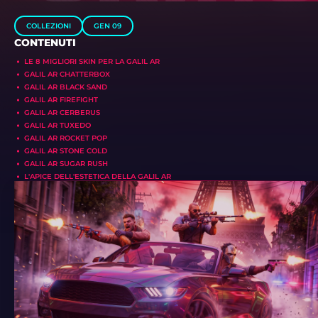
COLLEZIONI
GEN 09
CONTENUTI
LE 8 MIGLIORI SKIN PER LA GALIL AR
GALIL AR CHATTERBOX
GALIL AR BLACK SAND
GALIL AR FIREFIGHT
GALIL AR CERBERUS
GALIL AR TUXEDO
GALIL AR ROCKET POP
GALIL AR STONE COLD
GALIL AR SUGAR RUSH
L'APICE DELL'ESTETICA DELLA GALIL AR