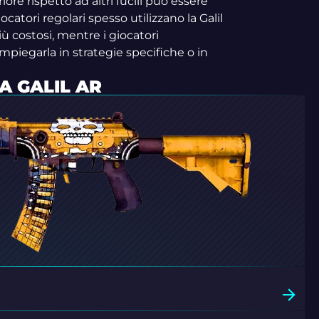
riore rispetto ad altri fucili può essere
catori regolari spesso utilizzano la Galil
ù costosi, mentre i giocatori
piegarla in strategie specifiche o in
LA GALIL AR