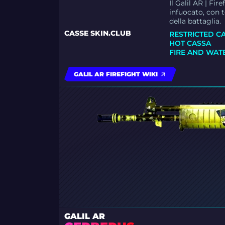
Il Galil AR | Fi
infuocato, con t
della battaglia.
CASSE SKIN.CLUB
RESTRICTED C
HOT CASSA
FIRE AND WAT
GALIL AR FIREFIGHT WIKI
GALIL AR