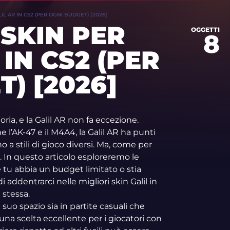
LIL AR IN CS2 (PER OGNI BUDGET) [2026]
 SKIN PER
OGGETTI
8
 IN CS2 (PER
) [2026]
ria, e la Galil AR non fa eccezione.
e l’AK-47 e il M4A4, la Galil AR ha punti
 a stili di gioco diversi. Ma, come per
a. In questo articolo esploreremo le
he tu abbia un budget limitato o stia
 addentrarci nelle migliori skin Galil in
 stessa.
l suo spazio sia in partite casuali che
 una scelta eccellente per i giocatori con