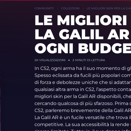
COMMUNITY
COLLEZIONI
LE MIGLIORI SKIN PER LA GA
LE MIGLIORI
LA GALIL AR
OGNI BUDGET
2K
VISUALIZZAZIONI
2 MINUTI DI LETTURA
In CS2, ogni arma ha il suo momento di glo
Spesso eclissata da fucili più popolari com
di forza e debolezze uniche che si adattano
qualsiasi altra arma in CS2, l’aspetto cont
migliori skin per la Galil AR disponibili, c
cercando qualcosa di più sfarzoso. Prima di
CS2, parleremo brevemente della Galil AR
La Galil AR è un fucile versatile che trova i
competitive. La sua accessibilità la rende