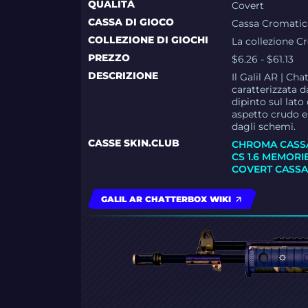
QUALITÀ
Covert
CASSA DI GIOCO
Cassa Cromatic
COLLEZIONE DI GIOCHI
La collezione C
PREZZO
$6.26 - $61.13
DESCRIZIONE
Il Galil AR | Ch
caratterizzata 
dipinto sul lato
aspetto crudo e 
dagli schemi.
CASSE SKIN.CLUB
CHROMA CASS
CS 1.6 MEMORI
COVERT CASS
GALIL AR CHATTERBOX WIKI