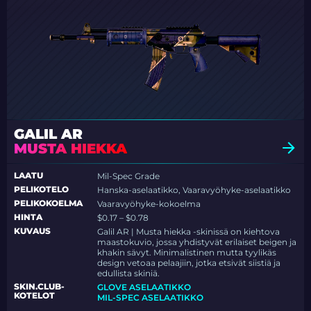
GALIL AR
MUSTA HIEKKA
LAATU
Mil-Spec Grade
PELIKOTELO
Hanska-aselaatikko, Vaaravyöhyke-aselaatikko
PELIKOKOELMA
Vaaravyöhyke-kokoelma
HINTA
$0.17 – $0.78
KUVAUS
Galil AR | Musta hiekka -skinissä on kiehtova
maastokuvio, jossa yhdistyvät erilaiset beigen ja
khakin sävyt. Minimalistinen mutta tyylikäs
design vetoaa pelaajiin, jotka etsivät siistiä ja
edullista skiniä.
SKIN.CLUB-
GLOVE ASELAATIKKO
KOTELOT
MIL-SPEC ASELAATIKKO