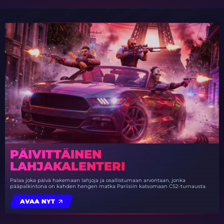
PÄIVITTÄINEN
LAHJAKALENTERI
Palaa joka päivä hakemaan lahjoja ja osallistumaan arvontaan, jonka
pääpalkintona on kahden hengen matka Pariisiin katsomaan CS2-turnausta.
AVAA NYT