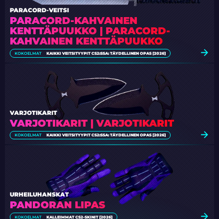
PARACORD-VEITSI
PARACORD-KAHVAINEN
KENTTÄPUUKKO | PARACORD-
KAHVAINEN KENTTÄPUUKKO
KOKOELMAT
KAIKKI VEITSITYYPIT CS2:SSA: TÄYDELLINEN OPAS [2026]
VARJOTIKARIT
VARJOTIKARIT | VARJOTIKARIT
KOKOELMAT
KAIKKI VEITSITYYPIT CS2:SSA: TÄYDELLINEN OPAS [2026]
URHEILUHANSKAT
PANDORAN LIPAS
KOKOELMAT
KALLEIMMAT CS2-SKINIT [2026]