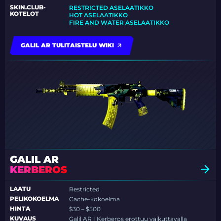
SKIN.CLUB-
RESTRICTED ASELAATIKKO
KOTELOT
HOT ASELAATIKKO
FIRE AND WATER ASELAATIKKO
GALIL AR TULITAISTELU WIKI
GALIL AR
KERBEROS
LAATU
Restricted
PELIKOKOELMA
Cache-kokoelma
HINTA
$30 – $500
KUVAUS
Galil AR | Kerberos erottuu vaikuttavalla