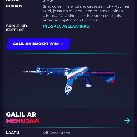
$1 – $4
KUVAUS
Smokki on nimensä mukaisesti smokki-tyylinen
skini, jossa on muodollinen mustavalkoinen
ulkoasu. Tällä skinillä on klassinen ilme, joka
antaa sille ajattoman luonteen.
SKIN.CLUB-
MIL-SPEC ASELAATIKKO
KOTELOT
GALIL AR SMOKKI WIKI
GALIL AR
MEHUJÄÄ
LAATU
Mil-Spec Grade