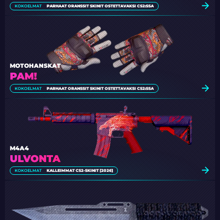
KOKOELMAT
PARHAAT ORANSSIT SKINIT OSTETTAVAKSI CS2:SSA
MOTOHANSKAT
PAM!
KOKOELMAT
PARHAAT ORANSSIT SKINIT OSTETTAVAKSI CS2:SSA
M4A4
ULVONTA
KOKOELMAT
KALLEIMMAT CS2-SKINIT [2026]