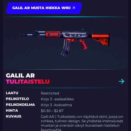
GALIL AR MUSTA HIEKKA WIKI
GALIL AR
TULITAISTELU
LAATU
Restricted
PELIKOTELO
Kirjo 3 -aselaatikko
PELIKOKOELMA
Kirjo 3 -kokoelma
HINTA
$0.30 – $2.87
KUVAUS
Galil AR | Tulitaistelu on näyttävä skini, jossa on
rohkea, tulinen design. Se yhdistää intensiiviset
mustan ja oranssin sävyt kuvastaen taistelun
kuumuutta.