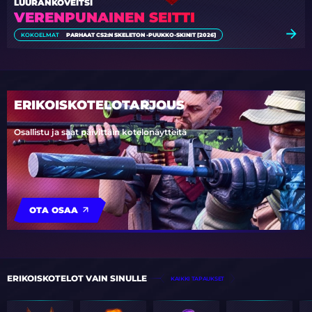
LUURANKOVEITSI
VERENPUNAINEN SEITTI
KOKOELMAT
PARHAAT CS2:N SKELETON -PUUKKO-SKINIT [2026]
ERIKOISKOTELOTARJOUS
Osallistu ja saat päivittäin kotelonäytteitä
OTA OSAA
ERIKOISKOTELOT VAIN SINULLE
KAIKKI TAPAUKSET