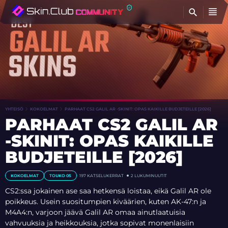
ET
YHTEISÖ
KOKOELMAT
PARHAAT CS2 GALIL AR -SKINIT: OPAS KAIKILLE BUDJETEILLE [2026]
PARHAAT CS2 GALIL AR
-SKINIT: OPAS KAIKILLE
BUDJETEILLE [2026]
KOKOELMAT
TOUKO 05
197
KATSELUKERRAT
2 LUKUMINUUTIT
CS2:ssa jokainen ase saa hetkensä loistaa, eikä Galil AR ole
poikkeus. Usein suositumpien kiväärien, kuten AK-47:n ja
M4A4:n, varjoon jäävä Galil AR omaa ainutlaatuisia
vahvuuksia ja heikkouksia, jotka sopivat monenlaisiin