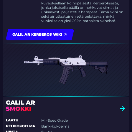
kuvauksellaan kolmipäisestä Kerberoksesta,
jonka jokaisella päällä on hehkuvat silmät ja
uhkaavasti paljastetut hampaat. Tämä skini on
sekä ainutlaatuinen että pelottava, minkä
vuoksi se on yksi CS2:n parhaista skineistä.
GALIL AR KERBEROS WIKI
GALIL AR
SMOKKI
LAATU
Mil-Spec Grade
PELIKOKOELMA
Bank-kokoelma
HINTA