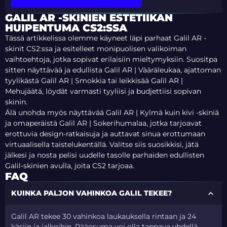
GALIL AR -SKINIEN ESTETIIKAN
HUIPENTUMA CS2:SSA
Tässä artikkelissa olemme käyneet läpi parhaat Galil AR -
skinit CS2:ssa ja esitelleet monipuolisen valikoiman
vaihtoehtoja, jotka sopivat erilaisiin mieltymyksiin. Suositpa
sitten näyttävää ja edullista Galil AR | Vääräleukaa, ajattoman
tyylikästä Galil AR | Smokkia tai leikkisää Galil AR |
Mehujäätä, löydät varmasti tyyliisi ja budjettiisi sopivan
skinin.
Älä unohda myös näyttävää Galil AR | Kylmä kuin kivi -skiniä
ja omaperäistä Galil AR | Sokerihumalaa, jotka tarjoavat
erottuvia design-ratkaisuja ja auttavat sinua erottumaan
virtuaalisella taistelukentällä. Valitse siis suosikkisi, jätä
jälkesi ja nosta pelisi uudelle tasolle parhaiden edullisten
Galil-skinien avulla, joita CS2 tarjoaa.
FAQ
KUINKA PALJON VAHINKOA GALIL TEKEE?
Galil AR tekee 30 vahinkoa laukauksella rintaan ja 24
käsiin ja jalkoihin. Pääosuma voi olla tappava yhdellä