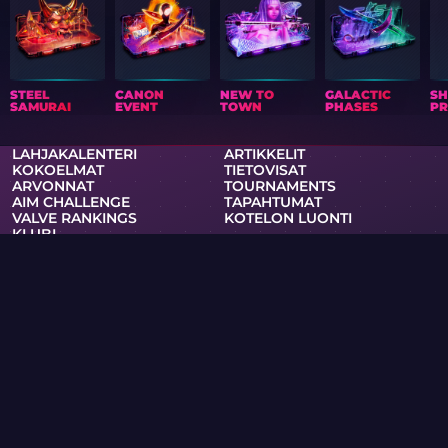
STEEL
CANON
NEW TO
GALACTIC
S
SAMURAI
EVENT
TOWN
PHASES
PR
LAHJAKALENTERI
ARTIKKELIT
KOKOELMAT
TIETOVISAT
ARVONNAT
TOURNAMENTS
AIM CHALLENGE
TAPAHTUMAT
VALVE RANKINGS
KOTELON LUONTI
KLUBI
TUKI
TIETOSUOJAKÄYTÄNTÖ
KÄYTTÖEHDOT
RSS
KOTELOT JA PELIT
SKINI-WIKI
TUOTTEET
PRO
Skin.Club © 2026
Saat suosikkiskinisi parhaaseen hintaan. Kaikki kaupat
tapahtuvat automaattitilassa Steam-bottien kautta.
MOONTAIN LTD, 13 Kypranoros-katu, toimisto 205, 1061,
Nicosia, Kypros
Jos olet tekijänoikeuksien haltija ja olet löytänyt sivustolta