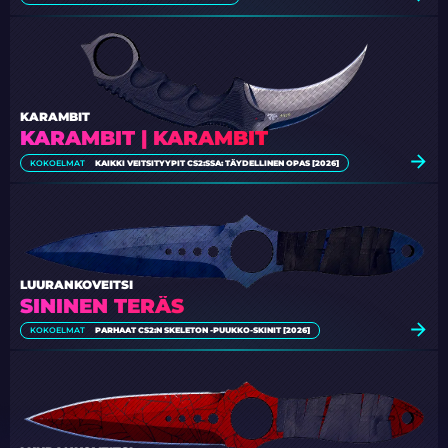
KARAMBIT
KARAMBIT | KARAMBIT
KOKOELMAT
KAIKKI VEITSITYYPIT CS2:SSA: TÄYDELLINEN OPAS [2026]
LUURANKOVEITSI
SININEN TERÄS
KOKOELMAT
PARHAAT CS2:N SKELETON -PUUKKO-SKINIT [2026]