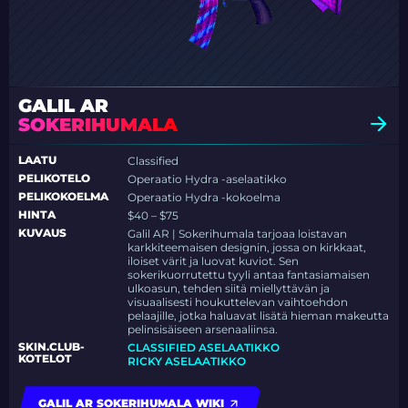
GALIL AR
SOKERIHUMALA
LAATU
Classified
PELIKOTELO
Operaatio Hydra -aselaatikko
PELIKOKOELMA
Operaatio Hydra -kokoelma
HINTA
$40 – $75
KUVAUS
Galil AR | Sokerihumala tarjoaa loistavan
karkkiteemaisen designin, jossa on kirkkaat,
iloiset värit ja luovat kuviot. Sen
sokerikuorrutettu tyyli antaa fantasiamaisen
ulkoasun, tehden siitä miellyttävän ja
visuaalisesti houkuttelevan vaihtoehdon
pelaajille, jotka haluavat lisätä hieman makeutta
pelinsisäiseen arsenaaliinsa.
SKIN.CLUB-
CLASSIFIED ASELAATIKKO
KOTELOT
RICKY ASELAATIKKO
GALIL AR SOKERIHUMALA WIKI