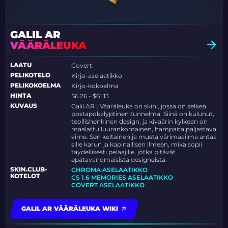
GALIL AR
VÄÄRÄLEUKA
LAATU
Covert
PELIKOTELO
Kirjo-aselaatikko
PELIKOKOELMA
Kirjo-kokoelma
HINTA
$6.26 - $61.13
KUVAUS
Galil AR | Vääräleuka on skini, jossa on selkeä
postapokalyptinen tunnelma. Siinä on kulunut,
teollishenkinen design, ja kiväärin kylkeen on
maalattu luurankomainen, hampaita paljastava
virne. Sen keltainen ja musta värimaailma antaa
sille karun ja kapinallisen ilmeen, mikä sopii
täydellisesti pelaajille, jotka pitävät
epätavanomaisista designeista.
SKIN.CLUB-
CHROMA ASELAATIKKO
KOTELOT
CS 1.6 MEMORIES ASELAATIKKO
COVERT ASELAATIKKO
GALIL AR VÄÄRÄLEUKA WIKI