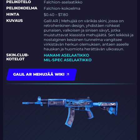
PELIKOTELO
Falchion-aselaatikko
PELIKOKOELMA
Falchion-kokoelma
HINTA
$0.40 – $7.80
KUVAUS
Galil AR | Mehujää on värikäs skini, jossa on
retrohenkinen design, yhdistäen rohkeat
punaisen, valkoisen ja sinisen sävyt, jotka
muistuttavat klassista mehujäätä. Sen leikkisä ja
nostalginen kesäinen tunnelma vangitsee
virkistävän herkun olemuksen, antaen aseelle
hauskan ja huomiota herättävän ulkoasun.
SKIN.CLUB-
HANAMI ASELAATIKKO
KOTELOT
MIL-SPEC ASELAATIKKO
GALIL AR MEHUJÄÄ WIKI