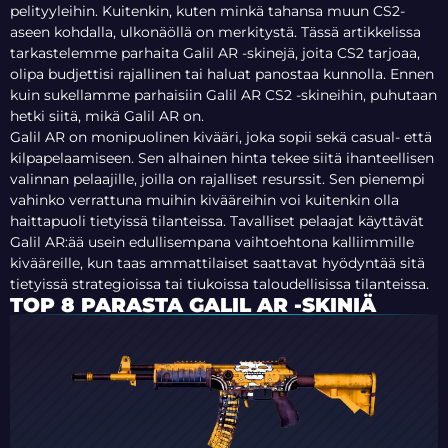
pelityyleihin. Kuitenkin, kuten minkä tahansa muun CS2-
aseen kohdalla, ulkonäöllä on merkitystä. Tässä artikkelissa
tarkastelemme parhaita Galil AR -skinejä, joita CS2 tarjoaa,
olipa budjettisi rajallinen tai haluat panostaa kunnolla. Ennen
kuin sukellamme parhaisiin Galil AR CS2 -skineihin, puhutaan
hetki siitä, mikä Galil AR on.
Galil AR on monipuolinen kivääri, joka sopii sekä casual- että
kilpapelaamiseen. Sen alhainen hinta tekee siitä ihanteellisen
valinnan pelaajille, joilla on rajalliset resurssit. Sen pienempi
vahinko verrattuna muihin kivääreihin voi kuitenkin olla
haittapuoli tietyissä tilanteissa. Tavalliset pelaajat käyttävät
Galil AR:ää usein edullisempana vaihtoehtona kalliimmille
kivääreille, kun taas ammattilaiset saattavat hyödyntää sitä
tietyissä strategioissa tai tiukoissa taloudellisissa tilanteissa.
TOP 8 PARASTA GALIL AR -SKINIÄ