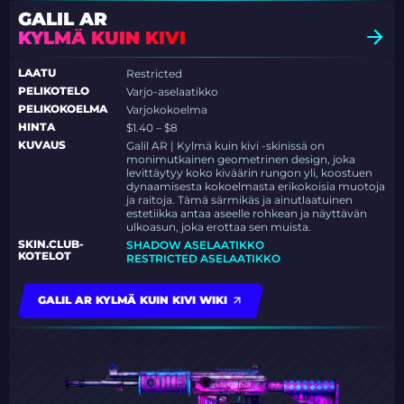
GALIL AR
KYLMÄ KUIN KIVI
LAATU
Restricted
PELIKOTELO
Varjo-aselaatikko
PELIKOKOELMA
Varjokokoelma
HINTA
$1.40 – $8
KUVAUS
Galil AR | Kylmä kuin kivi -skinissä on
monimutkainen geometrinen design, joka
levittäytyy koko kiväärin rungon yli, koostuen
dynaamisesta kokoelmasta erikokoisia muotoja
ja raitoja. Tämä särmikäs ja ainutlaatuinen
estetiikka antaa aseelle rohkean ja näyttävän
ulkoasun, joka erottaa sen muista.
SKIN.CLUB-
SHADOW ASELAATIKKO
KOTELOT
RESTRICTED ASELAATIKKO
GALIL AR KYLMÄ KUIN KIVI WIKI