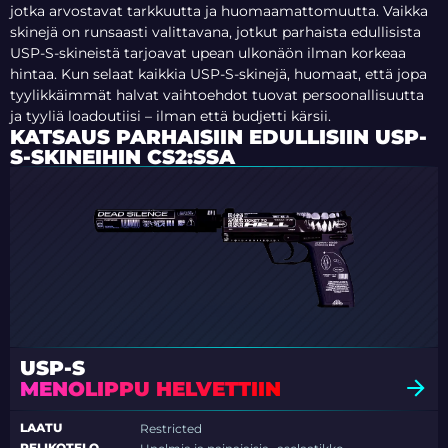
jotka arvostavat tarkkuutta ja huomaamattomuutta. Vaikka
skinejä on runsaasti valittavana, jotkut parhaista edullisista
USP-S-skineistä tarjoavat upean ulkonäön ilman korkeaa
hintaa. Kun selaat kaikkia USP-S-skinejä, huomaat, että jopa
tyylikkäimmät halvat vaihtoehdot tuovat persoonallisuutta
ja tyyliä loadoutiisi – ilman että budjetti kärsii.
KATSAUS PARHAISIIN EDULLISIIN USP-
S-SKINEIHIN CS2:SSA
USP-S
MENOLIPPU HELVETTIIN
LAATU
Restricted
PELIKOTELO