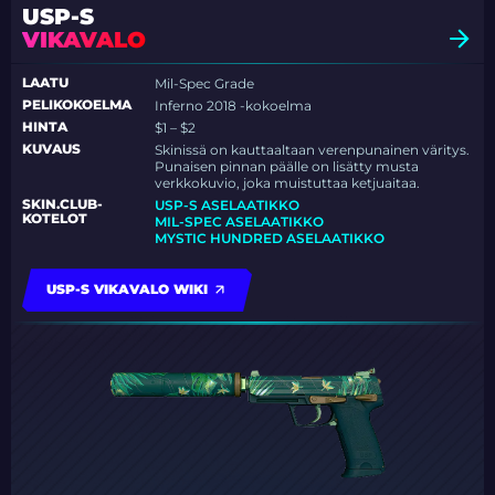
USP-S
VIKAVALO
LAATU
Mil-Spec Grade
PELIKOKOELMA
Inferno 2018 -kokoelma
HINTA
$1 – $2
KUVAUS
Skinissä on kauttaaltaan verenpunainen väritys.
Punaisen pinnan päälle on lisätty musta
verkkokuvio, joka muistuttaa ketjuaitaa.
SKIN.CLUB-
USP-S ASELAATIKKO
KOTELOT
MIL-SPEC ASELAATIKKO
MYSTIC HUNDRED ASELAATIKKO
USP-S VIKAVALO WIKI