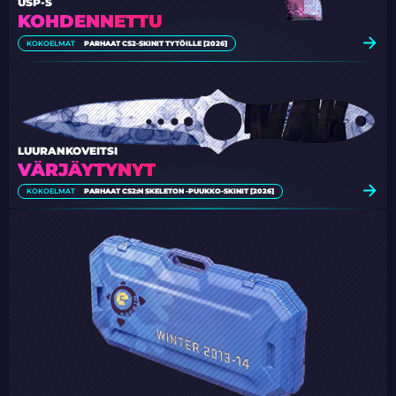
USP-S
KOHDENNETTU
KOKOELMAT
PARHAAT CS2-SKINIT TYTÖILLE [2026]
LUURANKOVEITSI
VÄRJÄYTYNYT
KOKOELMAT
PARHAAT CS2:N SKELETON -PUUKKO-SKINIT [2026]