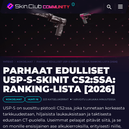
ET
YHTEISÖ
KOKOELMAT
PARHAAT EDULLISET USP-S-SKINIT CS2:SSA: RANKING-LISTA [2026]
PARHAAT EDULLISET
USP-S-SKINIT CS2:SSA:
RANKING-LISTA [2026]
KOKOELMAT
HUHTI 16
223
KATSELUKERRAT
1 ARVIOITU LUKUAIKA MINUUTEISSA
USP-S on suosittu pistooli CS2:ssa, joka tunnetaan korkeasta
tarkkuudestaan, hiljaisista laukauksistaan ja taktisesta
edustaan CT-puolella. Useimmat pelaajat pitävät siitä, ja se
on monille ensisijainen ase alkukierroksilla, erityisesti niille,