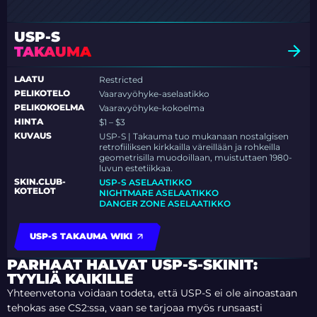
USP-S
TAKAUMA
LAATU
Restricted
PELIKOTELO
Vaaravyöhyke-aselaatikko
PELIKOKOELMA
Vaaravyöhyke-kokoelma
HINTA
$1 – $3
KUVAUS
USP-S | Takauma tuo mukanaan nostalgisen
retrofiiliksen kirkkailla väreillään ja rohkeilla
geometrisilla muodoillaan, muistuttaen 1980-
luvun estetiikkaa.
SKIN.CLUB-
USP-S ASELAATIKKO
KOTELOT
NIGHTMARE ASELAATIKKO
DANGER ZONE ASELAATIKKO
USP-S TAKAUMA WIKI
PARHAAT HALVAT USP-S-SKINIT:
TYYLIÄ KAIKILLE
Yhteenvetona voidaan todeta, että USP-S ei ole ainoastaan
tehokas ase CS2:ssa, vaan se tarjoaa myös runsaasti