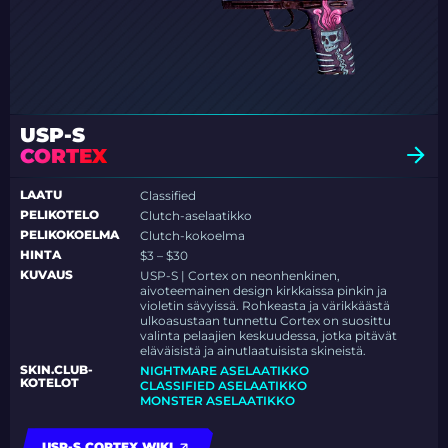
USP-S
CORTEX
LAATU
Classified
PELIKOTELO
Clutch-aselaatikko
PELIKOKOELMA
Clutch-kokoelma
HINTA
$3 – $30
KUVAUS
USP-S | Cortex on neonhenkinen,
aivoteemainen design kirkkaissa pinkin ja
violetin sävyissä. Rohkeasta ja värikkäästä
ulkoasustaan tunnettu Cortex on suosittu
valinta pelaajien keskuudessa, jotka pitävät
eläväisistä ja ainutlaatuisista skineistä.
SKIN.CLUB-
NIGHTMARE ASELAATIKKO
KOTELOT
CLASSIFIED ASELAATIKKO
MONSTER ASELAATIKKO
USP-S CORTEX WIKI