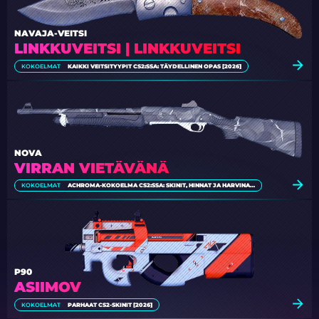
NAVAJA-VEITSI
LINKKUVEITSI | LINKKUVEITSI
KOKOELMAT
KAIKKI VEITSITYYPIT CS2:SSA: TÄYDELLINEN OPAS [2026]
NOVA
VIRRAN VIETÄVÄNÄ
KOKOELMAT
ACHROMA-KOKOELMA CS2:SSA: SKINIT, HINNAT JA HARVINAISUUS
P90
ASIIMOV
KOKOELMAT
PARHAAT CS2-SKINIT [2026]