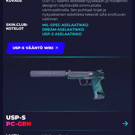
KUVAUS
USP-S | Vääntö esittelee tyylikkään ja modernin
designin näyttävällä sinimustalla
värimaailmalla. Sen puhtaat linjat ja
nykyaikainen estetiikka tekevät siitä erottuvan
valinnan.
SKIN.CLUB-
MIL-SPEC ASELAATIKKO
KOTELOT
DREAM ASELAATIKKO
USP-S ASELAATIKKO
USP-S VÄÄNTÖ WIKI
USP-S
PC-GRN