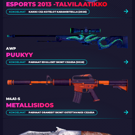
ESPORTS 2013 -TALVILAATIKKO
KOKOELMAT
KAIKKI CS2-KOTELOT KARAMBITEILLA [2026]
AWP
PUUKYY
KOKOELMAT
PARHAAT EDULLISET SKINIT CS2:SSA [2026]
M4A1-S
METALLISIDOS
KOKOELMAT
PARHAAT ORANSSIT SKINIT OSTETTAVAKSI CS2:SSA