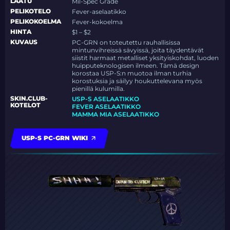
LAATU
Mil-Spec Grade
PELIKOTELO
Fever-aselaatikko
PELIKOKOELMA
Fever-kokoelma
HINTA
$1 – $2
KUVAUS
PC-GRN on toteutettu rauhallisissa
mintunvihreissä sävyissä, joita täydentävät
siistit harmaat metalliset yksityiskohdat, luoden
huipputeknologisen ilmeen. Tämä design
korostaa USP-S:n muotoa ilman turhia
korostuksia ja säilyy houkuttelevana myös
pienillä kulumilla.
SKIN.CLUB-
USP-S ASELAATIKKO
KOTELOT
FEVER ASELAATIKKO
MAMMA MIA ASELAATIKKO
USP-S PC-GRN WIKI