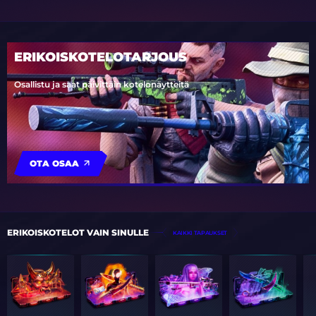
ERIKOISKOTELOTARJOUS
Osallistu ja saat päivittäin kotelonäytteitä
OTA OSAA
ERIKOISKOTELOT VAIN SINULLE
KAIKKI TAPAUKSET