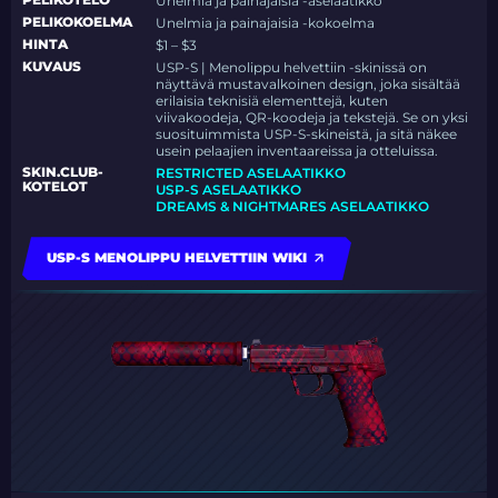
Unelmia ja painajaisia -aselaatikko
PELIKOKOELMA
Unelmia ja painajaisia -kokoelma
HINTA
$1 – $3
KUVAUS
USP-S | Menolippu helvettiin -skinissä on
näyttävä mustavalkoinen design, joka sisältää
erilaisia teknisiä elementtejä, kuten
viivakoodeja, QR-koodeja ja tekstejä. Se on yksi
suosituimmista USP-S-skineistä, ja sitä näkee
usein pelaajien inventaareissa ja otteluissa.
SKIN.CLUB-
RESTRICTED ASELAATIKKO
KOTELOT
USP-S ASELAATIKKO
DREAMS & NIGHTMARES ASELAATIKKO
USP-S MENOLIPPU HELVETTIIN WIKI