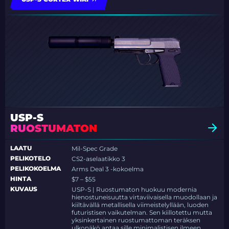
USP-S
RUOSTUMATON
LAATU
Mil-Spec Grade
PELIKOTELO
CS2-aselaatikko 3
PELIKOKOELMA
Arms Deal 3 -kokoelma
HINTA
$7 – $55
KUVAUS
USP-S | Ruostumaton huokuu modernia
hienostuneisuutta virtaviivaisella muodollaan ja
kiiltävällä metallisella viimeistelyllään, luoden
futuristisen vaikutelman. Sen kiillotettu mutta
yksinkertainen ruostumattoman teräksen
ulkonäkö antaa sille minimalistisen ilmeen.