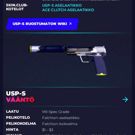
SKIN.CLUB-
USP-S ASELAATIKKO
KOTELOT
ACE CLUTCH ASELAATIKKO
USP-S RUOSTUMATON WIKI
USP-S
VÄÄNTÖ
LAATU
Mil-Spec Grade
PELIKOTELO
Falchion-aselaatikko
PELIKOKOELMA
Falchion-kokoelma
HINTA
$1 – $3