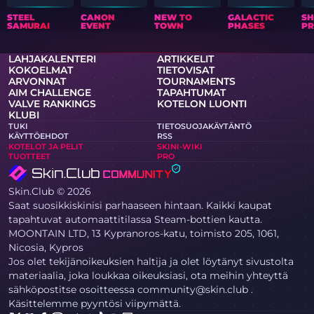
STEEL
CANON
NEW TO
GALACTIC
S
SAMURAI
EVENT
TOWN
PHASES
PR
LAHJAKALENTERI
ARTIKKELIT
KOKOELMAT
TIETOVISAT
ARVONNAT
TOURNAMENTS
AIM CHALLENGE
TAPAHTUMAT
VALVE RANKINGS
KOTELON LUONTI
KLUBI
TUKI
TIETOSUOJAKÄYTÄNTÖ
KÄYTTÖEHDOT
RSS
KOTELOT JA PELIT
SKINI-WIKI
TUOTTEET
PRO
Skin.Club © 2026
Saat suosikkiskinisi parhaaseen hintaan. Kaikki kaupat
tapahtuvat automaattitilassa Steam-bottien kautta.
MOONTAIN LTD, 13 Kypranoros-katu, toimisto 205, 1061,
Nicosia, Kypros
Jos olet tekijänoikeuksien haltija ja olet löytänyt sivustolta
materiaalia, joka loukkaa oikeuksiasi, ota meihin yhteyttä
sähköpostitse osoitteessa community@skin.club .
Käsittelemme pyyntösi viipymättä.