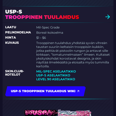
USP-S
TROOPPINEN TUULAHDUS
LAATU
Mil-Spec Grade
PELIKOKOELMA
Boreal-kokoelma
HINTA
$1 – $6
KUVAUS
Trooppinen tuulahdus yhdistää syvän vihreän
taustan suuriin keltaisiin trooppisiin kukkiin,
jotka peittävät pistoolin rungon ja antavat sille
kirkkaan, “lomatunnelmaisen” ilmeen. Kultaiset
yksityiskohdat korostavat designia, ja skin
näyttää ilmeikkäältä ja eloisalta myös tummilla
kartoilla.
SKIN.CLUB-
MIL-SPEC ASELAATIKKO
KOTELOT
USP-S ASELAATIKKO
LEVEL 90 ASELAATIKKO
USP-S TROOPPINEN TUULAHDUS WIKI