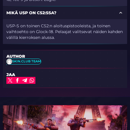
MIKÄ USP ON CS2:SSA?
USP-S on toinen CS2:n aloituspistooleista, ja toinen
vaihtoehto on Glock-18. Pelaajat valitsevat näiden kahden
välillä kierroksen alussa.
AUTHOR
SKIN.CLUB TEAM
JAA