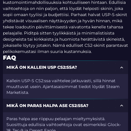
kustomointimahdollisuuksia kohtuulliseen hintaan. Edullisia
vaihtoehtoja on niin paljon, että löydät helposti skinin, joka
sopii omaan tyyliisi ja budjettiisi. Parhaat halvat USP-S-skinit
yhdistävät visuaalisen näyttävyyden ja hyvän hinnan, mikä
tekee loadoutin päivittämisestä vaivatonta kenelle tahansa
pelaajalle.
Piditpä sitten tyylikkäistä ja minimalistisista
designeista tai kirkkaista ja huomiota herättävistä skineistä,
jokaiselle löytyy jotakin. Nämä edulliset CS2-skinit parantavat
pelikokemustasi ilman suuria kustannuksia.
FAQ
MIKÄ ON KALLEIN USP CS2:SSA?
Kallein USP-S CS2:ssa vaihtelee jatkuvasti, sillä hinnat
muuttuvat usein. Ajantasaisimmat tiedot löydät Steam
Marketista.
MIKÄ ON PARAS HALPA ASE CS2:SSA?
Paras halpa ase riippuu pelaajan mieltymyksistä.
Suosittuja edullisia vaihtoehtoja ovat esimerkiksi Glock-
18, Tec-9 ja Desert Eagle.