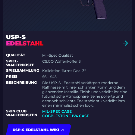
USP-S
EDELSTAHL
QUALITÄT
Mil-Spec Qualität
SPIEL-
CS:GO Waffenkoffer 3
WAFFENKISTE
SPIELSAMMLUNG
Kollektion "Arms Deal 3"
PREIS
$6 – $45
BESCHREIBUNG
Die USP-S | Edelstahl verkörpert moderne
Raffinesse mit ihrer schlanken Form und dem
glänzenden Metallic-Finish und verleiht ihr eine
futuristische Atmosphäre. Seine polierte und
dennoch schlichte Edelstahloptik verleiht ihm
einen minimalistischen look.
SKIN.CLUB
MIL-SPEC CASE
WAFFENKISTEN
COBBLESTONE 1V4 CASE
USP-S EDELSTAHL WIKI