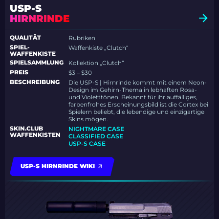
USP-S
HIRNRINDE
QUALITÄT
Rubriken
SPIEL-
Waffenkiste „Clutch“
WAFFENKISTE
SPIELSAMMLUNG
Kollektion „Clutch“
PREIS
$3 – $30
BESCHREIBUNG
Die USP-S | Hirnrinde kommt mit einem Neon-
Design im Gehirn-Thema in lebhaften Rosa-
und Violetttönen. Bekannt für ihr auffälliges,
farbenfrohes Erscheinungsbild ist die Cortex bei
Spielern beliebt, die lebendige und einzigartige
Skins mögen.
SKIN.CLUB
NIGHTMARE CASE
WAFFENKISTEN
CLASSIFIED CASE
USP-S CASE
USP-S HIRNRINDE WIKI