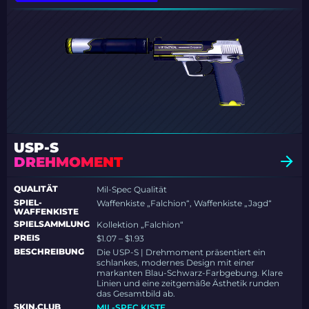
USP-S
DREHMOMENT
QUALITÄT
Mil-Spec Qualität
SPIEL-
Waffenkiste „Falchion“, Waffenkiste „Jagd“
WAFFENKISTE
SPIELSAMMLUNG
Kollektion „Falchion“
PREIS
$1.07 – $1.93
BESCHREIBUNG
Die USP-S | Drehmoment präsentiert ein
schlankes, modernes Design mit einer
markanten Blau-Schwarz-Farbgebung. Klare
Linien und eine zeitgemäße Ästhetik runden
das Gesamtbild ab.
SKIN.CLUB
MIL-SPEC KISTE