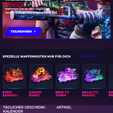
Nehmen Sie an den täglichen
Waffenkisten-Werbegeschenk teil
TEILNEHMEN
SPEZIELLE WAFFENKISTEN NUR FÜR DICH
ALLE WAFFEKISTEN
STEEL
CANON
NEW TO
GALACTIC
S
SAMURAI
EVENT
TOWN
PHASES
PR
TÄGLICHER GESCHENK-
ARTIKEL
KALENDER