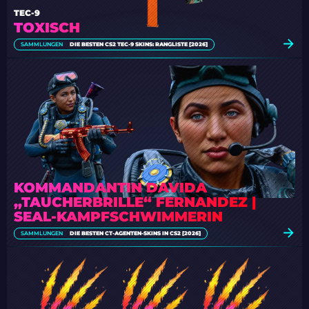
TEC-9
TOXISCH
SAMMLUNGEN
DIE BESTEN CS2 TEC-9 SKINS: RANGLISTE [2026]
KOMMANDANTIN DAVIDA
„TAUCHERBRILLE“ FERNANDEZ |
SEAL-KAMPFSCHWIMMERIN
SAMMLUNGEN
DIE BESTEN CT-AGENTEN-SKINS IN CS2 [2026]