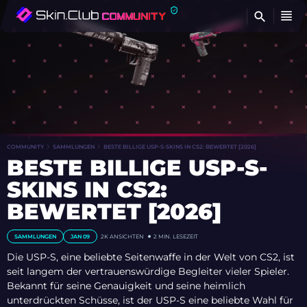
FI
COMMUNITY
SAMMLUNGEN
BESTE BILLIGE USP-S-SKINS IN CS2: BEWERTET [2026]
BESTE BILLIGE USP-S-
SKINS IN CS2:
BEWERTET [2026]
SAMMLUNGEN
JAN 09
2K
ANSICHTEN
2 MIN. LESEZEIT
Die USP-S, eine beliebte Seitenwaffe in der Welt von CS2, ist
seit langem der vertrauenswürdige Begleiter vieler Spieler.
Bekannt für seine Genauigkeit und seine heimlich
unterdrückten Schüsse, ist der USP-S eine beliebte Wahl für