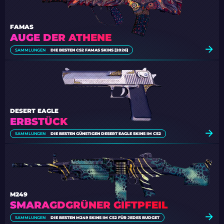
FAMAS
AUGE DER ATHENE
SAMMLUNGEN
DIE BESTEN CS2 FAMAS SKINS [2026]
DESERT EAGLE
ERBSTÜCK
SAMMLUNGEN
DIE BESTEN GÜNSTIGEN DESERT EAGLE SKINS IM CS2
M249
SMARAGDGRÜNER GIFTPFEIL
SAMMLUNGEN
DIE BESTEN M249 SKINS IM CS2 FÜR JEDES BUDGET