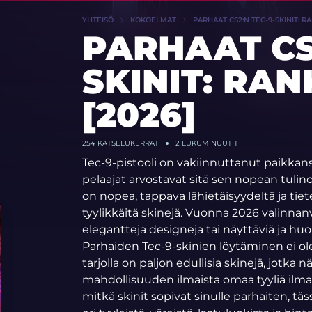
YHTEISÖ
KOKOELMAT
PARHAAT CS2:N TEC-9-SKINIT: RA
PARHAAT CS
SKINIT: RAN
[2026]
254
KATSELUKERRAT
2 LUKUMINUUTIT
Tec-9-pistooli on vakiinnuttanut paikkans
pelaajat arvostavat sitä sen nopean tul
on nopea, tappava lähietäisyydeltä ja tiet
tyylikkäitä skinejä. Vuonna 2026 valinnanva
elegantteja designeja tai näyttäviä ja hu
Parhaiden Tec-9-skinien löytäminen ei ol
tarjolla on paljon edullisia skinejä, jotka n
mahdollisuuden ilmaista omaa tyyliä ilman
mitkä skinit sopivat sinulle parhaiten, 