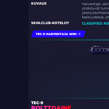
KUVAUS
Harventaja -ski
yhdistyvät tumm
yksityiskohtaine
keskuudessa, jot
SKIN.CLUB-KOTELOT
CLASSIFIED AS
TEC-9 HARVENTAJA WIKI
TEC-9
POLTTOAINE