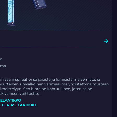
ko
lma
 saa inspiraationsa jäisistä ja lumisista maisemista, ja
, huurteinen sinivalkoinen värimaailma yhdistettynä mustaan
iimeistelyyn. Sen hinta on kohtuullinen, joten se on
kivaiheen vaihtoehto.
SELAATIKKO
R TIER ASELAATIKKO