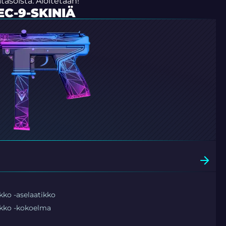
atasoista. Aloitetaan!
EC-9-SKINIÄ
kko -aselaatikko
rkko -kokoelma