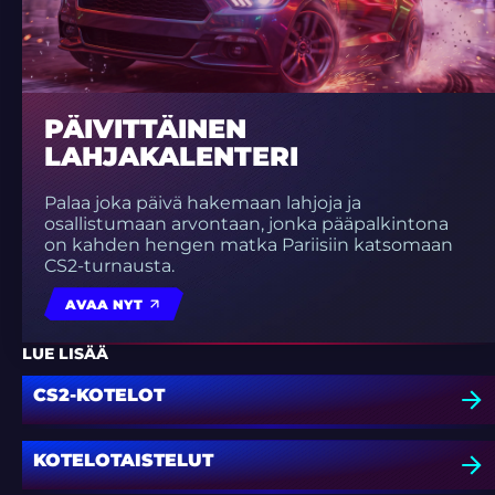
PÄIVITTÄINEN
LAHJAKALENTERI
Palaa joka päivä hakemaan lahjoja ja
osallistumaan arvontaan, jonka pääpalkintona
on kahden hengen matka Pariisiin katsomaan
CS2-turnausta.
AVAA NYT
LUE LISÄÄ
CS2-KOTELOT
KOTELOTAISTELUT