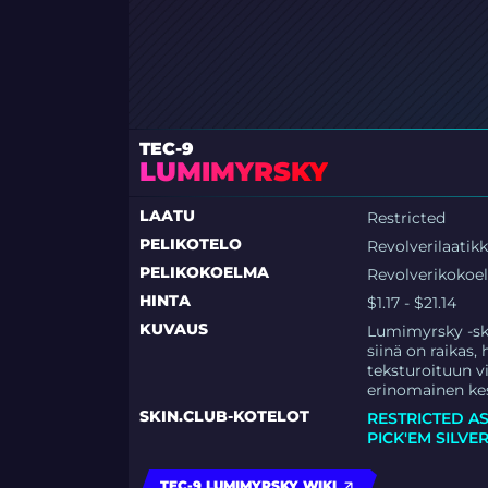
TEC-9
LUMIMYRSKY
LAATU
Restricted
PELIKOTELO
Revolverilaatik
PELIKOKOELMA
Revolverikokoe
HINTA
$1.17 - $21.14
KUVAUS
Lumimyrsky -skin
siinä on raikas
teksturoituun v
erinomainen kes
SKIN.CLUB-KOTELOT
RESTRICTED A
PICK'EM SILVE
TEC-9 LUMIMYRSKY WIKI