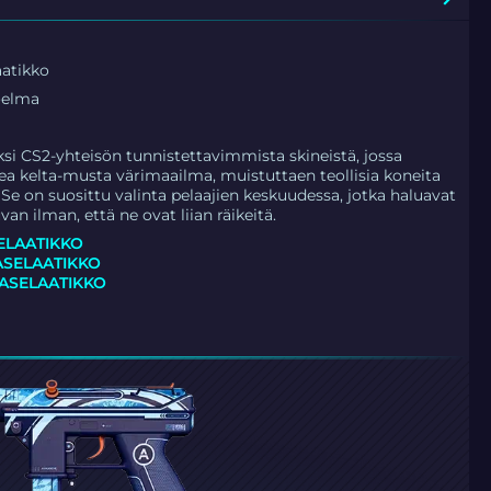
atikko
oelma
ksi CS2-yhteisön tunnistettavimmista skineistä, jossa
ea kelta-musta värimaailma, muistuttaen teollisia koneita
 Se on suosittu valinta pelaajien keskuudessa, jotka haluavat
van ilman, että ne ovat liian räikeitä.
ELAATIKKO
SELAATIKKO
 ASELAATIKKO