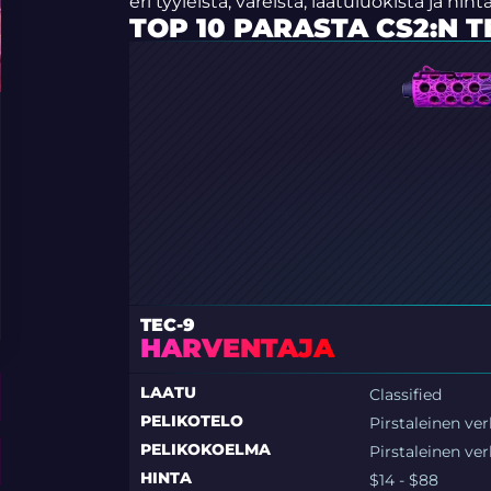
eri tyyleistä, väreistä, laatuluokista ja hint
TOP 10 PARASTA CS2:N T
TEC-9
HARVENTAJA
LAATU
Classified
PELIKOTELO
Pirstaleinen ver
PELIKOKOELMA
Pirstaleinen ve
HINTA
$14 - $88