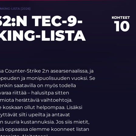
NKING-LISTA [2026]
2:N TEC-9-
KOHTEET
10
KING-LISTA
a Counter-Strike 2:n asearsenaalissa, ja
inopeuden ja monipuolisuuden vuoksi. Se
enkin saatavilla on myös todella
raa riittää – halusitpa sitten
omiota herättäviä vaihtoehtoja.
e koskaan ollut helpompaa. Lisäksi
äyttävät silti upeilta ja antavat
 suuria kustannuksia. Jos siis mietit,
tässä oppaassa olemme koonneet listan