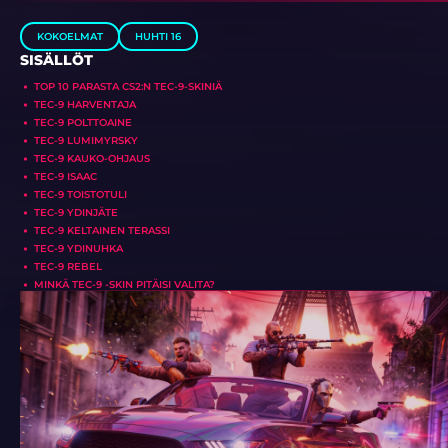
KOKOELMAT
HUHTI 16
SISÄLLÖT
TOP 10 PARASTA CS2:N TEC-9-SKINIÄ
TEC-9 HARVENTAJA
TEC-9 POLTTOAINE
TEC-9 LUMIMYRSKY
TEC-9 KAUKO-OHJAUS
TEC-9 ISAAC
TEC-9 TOISTOTULI
TEC-9 YDINJÄTE
TEC-9 KELTAINEN TERASSI
TEC-9 YDINUHKA
TEC-9 REBEL
MINKÄ TEC-9 -SKIN PITÄISI VALITA?