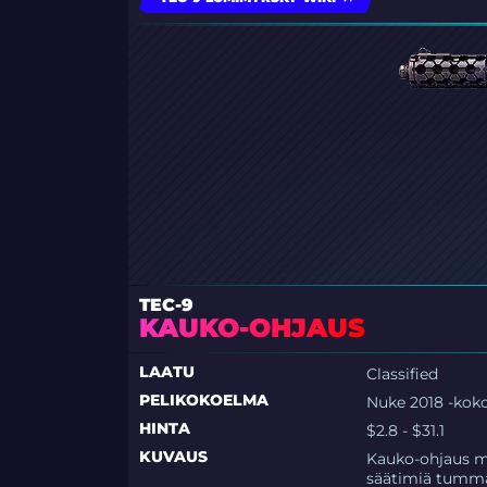
TEC-9
KAUKO-OHJAUS
LAATU
Classified
PELIKOKOELMA
Nuke 2018 -kok
HINTA
$2.8 - $31.1
KUVAUS
Kauko-ohjaus mu
säätimiä tummans