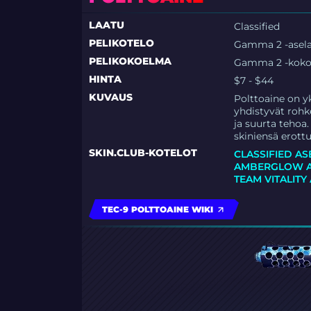
LAATU
Classified
PELIKOTELO
Gamma 2 -asela
PELIKOKOELMA
Gamma 2 -kok
HINTA
$7 - $44
KUVAUS
Polttoaine on y
yhdistyvät rohk
ja suurta tehoa.
skiniensä erottu
SKIN.CLUB-KOTELOT
CLASSIFIED AS
AMBERGLOW A
TEAM VITALITY
TEC-9 POLTTOAINE WIKI