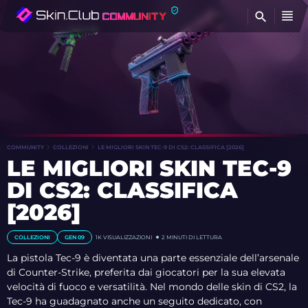
T
COMMUNITY
COLLEZIONI
LE MIGLIORI SKIN TEC-9 DI CS2: CLASSIFICA [2026]
LE MIGLIORI SKIN TEC-9
DI CS2: CLASSIFICA
[2026]
COLLEZIONI
GEN 09
1K
VISUALIZZAZIONI
2 MINUTI DI LETTURA
La pistola Tec-9 è diventata una parte essenziale dell’arsenale
di Counter-Strike, preferita dai giocatori per la sua elevata
velocità di fuoco e versatilità. Nel mondo delle skin di CS2, la
Tec-9 ha guadagnato anche un seguito dedicato, con