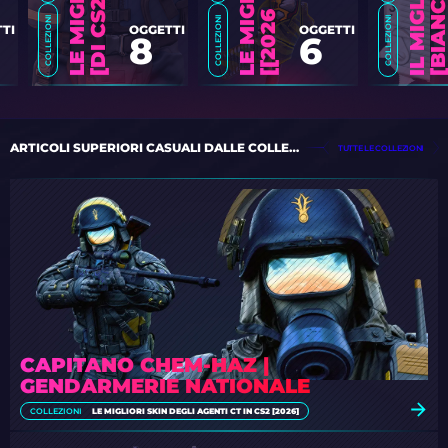
6
]
COLLEZIONI
COLLEZIONI
COLLEZIONI
TI
OGGETTI
OGGETTI
8
6
ARTICOLI SUPERIORI CASUALI DALLE COLLEZIONI
TUTTE LE COLLEZIONI
CAPITANO CHEM-HAZ |
GENDARMERIE NATIONALE
COLLEZIONI
LE MIGLIORI SKIN DEGLI AGENTI CT IN CS2 [2026]