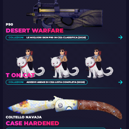
P90
DESERT WARFARE
COLLEZIONI
LE MIGLIORI SKIN P90 IN CS2: CLASSIFICA [2026]
T ON CAT
COLLEZIONI
ADESIVI ANIME DI CS2: LISTA COMPLETA [2026]
COLTELLO NAVAJA
CASE HARDENED