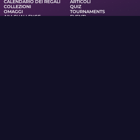
CALENDARIO DEI REGALI
ARTICOLI
COLLEZIONI
QUIZ
OMAGGI
TOURNAMENTS
AIM CHALLENGE
EVENTI
VALVE RANKINGS
CREAZIONE CASSA
CLUB
SUPPORTO
POLITICA SULLA RISERVATEZZA
TERMINI DI SERVIZIO
RSS
CASSE E GIOCHI
WIKI DELLE SKIN
MERCHANDISING
PRO
Skin.Club © 2026
Puoi ottenere la tua skin preferita ai migliori prezzi. Tutti gli
scambi funzionano in modalità automatica tramite bot di
Steam.
MOONTAIN LTD, 13 via Kypranoros, ufficio 205, 1061, Nicosia,
Cipro
Se sei titolare di diritti d’autore e hai trovato sul sito
materiali che violano i tuoi diritti, ti preghiamo di
contattarci via e-mail all’indirizzo community@skin.club .
Esamineremo la tua richiesta tempestivamente.
CASO DI COLTELLI
CASSA AWP
CASO AGENTI