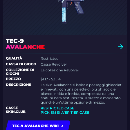
TEC-9
AVALANCHE
QUALITÀ
Restricted
CASSA DI GIOCO
Cassa Revolver
COLLEZIONE DI
La collezione Revolver
GIOCHI
PREZZO
$1.17 - $21.14
DESCRIZIONE
La skin Avalanche si ispira a paesaggi ghiacciati
e innevati, con una palette di blu ghiaccio e
bianco, nitida e fredda, completata da una
finitura nera testurizzata. Il prezzo è moderato,
quindi è un’ottima opzione di mezzo.
CASSE
RESTRICTED CASE
SKIN.CLUB
PICK'EM SILVER TIER CASE
TEC-9 AVALANCHE WIKI