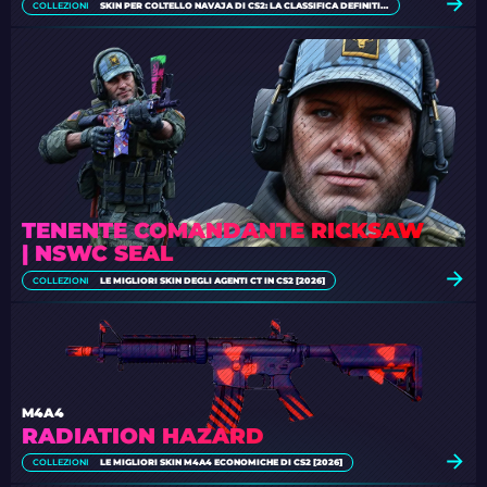
COLLEZIONI
SKIN PER COLTELLO NAVAJA DI CS2: LA CLASSIFICA DEFINITIVA [2026]
TENENTE COMANDANTE RICKSAW
| NSWC SEAL
COLLEZIONI
LE MIGLIORI SKIN DEGLI AGENTI CT IN CS2 [2026]
M4A4
RADIATION HAZARD
COLLEZIONI
LE MIGLIORI SKIN M4A4 ECONOMICHE DI CS2 [2026]