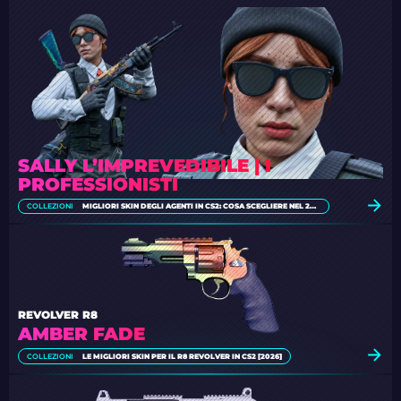
SALLY L’IMPREVEDIBILE | I
PROFESSIONISTI
COLLEZIONI
MIGLIORI SKIN DEGLI AGENTI IN CS2: COSA SCEGLIERE NEL 2026
REVOLVER R8
AMBER FADE
COLLEZIONI
LE MIGLIORI SKIN PER IL R8 REVOLVER IN CS2 [2026]