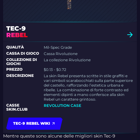
TEC-9
REBEL
QUALITÀ
Mil-Spec Grade
CASSA DI GIOCO
Cassa Rivoluzione
COLLEZIONE DI
La collezione Rivoluzione
GIOCHI
PREZZO
$0.13 - $0.72
DESCRIZIONE
La skin Rebel presenta scritte in stile graffiti e
vari simboli scarabocchiati sulla parte superiore
del castello, rafforzando l’estetica urbana e
ribelle. La combinazione di forte contrasto ed
elementi dipinti a mano conferisce alla skin
Rebel un carattere grintoso.
CASSE
REVOLUTION CASE
SKIN.CLUB
TEC-9 REBEL WIKI
Mentre queste sono alcune delle migliori skin Tec-9