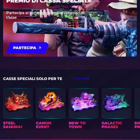
PREMIO DI CASSA SPECIALE
Partecipa ai sorteggi giornalieri regolari di
casse
PARTECIPA
CASSE SPECIALI SOLO PER TE
TUTTI I CASSE
STEEL
CANON
NEW TO
GALACTIC
S
SAMURAI
EVENT
TOWN
PHASES
PR