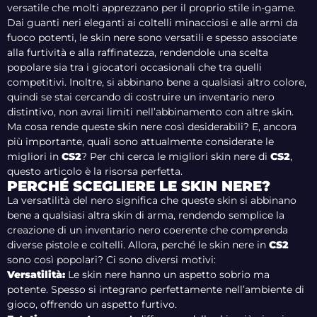
versatile che molti apprezzano per il proprio stile in-game.
Dai guanti neri eleganti ai coltelli minacciosi e alle armi da
fuoco potenti, le skin nere sono versatili e spesso associate
alla furtività e alla raffinatezza, rendendole una scelta
popolare sia tra i giocatori occasionali che tra quelli
competitivi. Inoltre, si abbinano bene a qualsiasi altro colore,
quindi se stai cercando di costruire un inventario nero
distintivo, non avrai limiti nell’abbinamento con altre skin.
Ma cosa rende queste skin nere così desiderabili? E, ancora
più importante, quali sono attualmente considerate le
migliori in
CS2
? Per chi cerca le migliori skin nere di
CS2
,
questo articolo è la risorsa perfetta.
PERCHÉ SCEGLIERE LE SKIN NERE?
La versatilità del nero significa che queste skin si abbinano
bene a qualsiasi altra skin di arma, rendendo semplice la
creazione di un inventario nero coerente che comprenda
diverse pistole e coltelli. Allora, perché le skin nere in
CS2
sono così popolari? Ci sono diversi motivi:
Versatilità:
Le skin nere hanno un aspetto sobrio ma
potente. Spesso si integrano perfettamente nell’ambiente di
gioco, offrendo un aspetto furtivo.