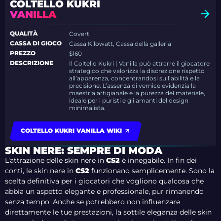
COLTELLO KUKRI
VANILLA
QUALITÀ
Covert
CASSA DI GIOCO
Cassa Kilowatt, Cassa della galleria
PREZZO
$160
DESCRIZIONE
Il Coltello Kukri | Vanilla può attrarre il giocatore
strategico che valorizza la discrezione rispetto
all’apparenza, concentrandosi sull’abilità e la
precisione. L’assenza di vernice evidenzia la
maestria artigianale e la purezza del materiale,
ideale per i puristi e gli amanti del design
minimalista.
COLTELLO KUKRI VANILLA WIKI
SKIN NERE: SEMPRE DI MODA
L’attrazione delle skin nere in
CS2
è innegabile. In fin dei
conti, le skin nere in
CS2
funzionano semplicemente. Sono la
scelta definitiva per i giocatori che vogliono qualcosa che
abbia un aspetto elegante e professionale, pur rimanendo
senza tempo. Anche se potrebbero non influenzare
direttamente le tue prestazioni, la sottile eleganza delle skin