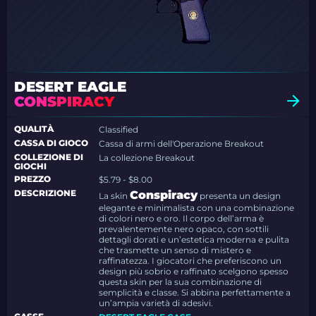
DESERT EAGLE
CONSPIRACY
QUALITÀ
Classified
CASSA DI GIOCO
Cassa di armi dell'Operazione Breakout
COLLEZIONE DI
La collezione Breakout
GIOCHI
PREZZO
$5.79 - $8.00
DESCRIZIONE
Conspiracy
La skin
presenta un design
elegante e minimalista con una combinazione
di colori nero e oro. Il corpo dell’arma è
prevalentemente nero opaco, con sottili
dettagli dorati e un’estetica moderna e pulita
che trasmette un senso di mistero e
raffinatezza. I giocatori che preferiscono un
design più sobrio e raffinato scelgono spesso
questa skin per la sua combinazione di
semplicità e classe. Si abbina perfettamente a
un’ampia varietà di adesivi.