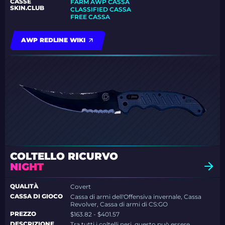
CASSE
FARM AWP CASSA
SKIN.CLUB
CLASSIFIED CASSA
FREE CASSA
AWP REDLINE WIKI
COLTELLO RICURVO
NIGHT
QUALITÀ
Covert
CASSA DI GIOCO
Cassa di armi dell'Offensiva invernale, Cassa
Revolver, Cassa di armi di CS:GO
PREZZO
$163.82 - $401.57
DESCRIZIONE
Tra tutti i coltelli neri, questo può essere