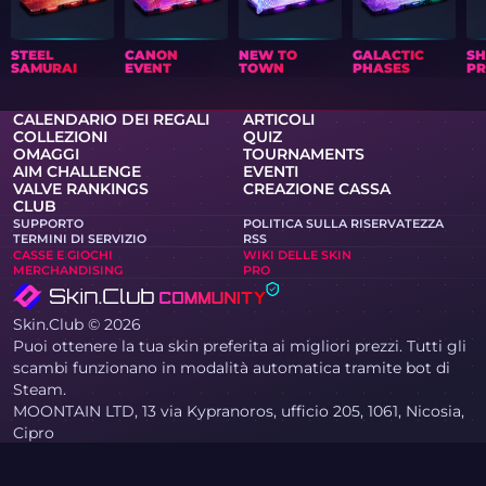
STEEL
CANON
NEW TO
GALACTIC
S
SAMURAI
EVENT
TOWN
PHASES
PR
CALENDARIO DEI REGALI
ARTICOLI
COLLEZIONI
QUIZ
OMAGGI
TOURNAMENTS
AIM CHALLENGE
EVENTI
VALVE RANKINGS
CREAZIONE CASSA
CLUB
SUPPORTO
POLITICA SULLA RISERVATEZZA
TERMINI DI SERVIZIO
RSS
CASSE E GIOCHI
WIKI DELLE SKIN
MERCHANDISING
PRO
Skin.Club © 2026
Puoi ottenere la tua skin preferita ai migliori prezzi. Tutti gli
scambi funzionano in modalità automatica tramite bot di
Steam.
MOONTAIN LTD, 13 via Kypranoros, ufficio 205, 1061, Nicosia,
Cipro
Se sei titolare di diritti d’autore e hai trovato sul sito
materiali che violano i tuoi diritti, ti preghiamo di