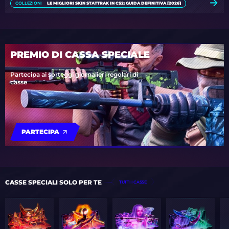
COLLEZIONI
LE MIGLIORI SKIN STATTRAK IN CS2: GUIDA DEFINITIVA [2026]
PREMIO DI CASSA SPECIALE
Partecipa ai sorteggi giornalieri regolari di
casse
PARTECIPA
CASSE SPECIALI SOLO PER TE
TUTTI I CASSE