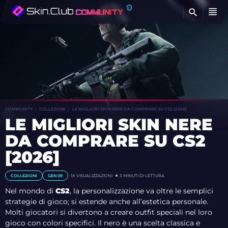
T
COMMUNITY
COLLEZIONI
LE MIGLIORI SKIN NERE DA COMPRARE SU CS2 [2026]
LE MIGLIORI SKIN NERE
DA COMPRARE SU CS2
[2026]
COLLEZIONI
GEN 09
1K VISUALIZZAZIONI
3 MINUTI DI LETTURA
Nel mondo di
CS2
, la personalizzazione va oltre le semplici
strategie di gioco; si estende anche all’estetica personale.
Molti giocatori si divertono a creare outfit speciali nel loro
gioco con colori specifici. Il nero è una scelta classica e