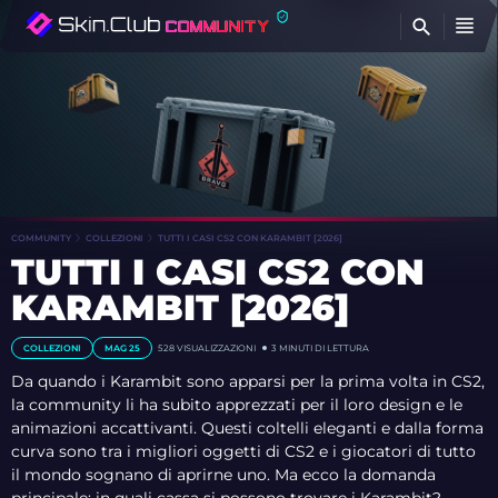
T
COMMUNITY
COLLEZIONI
TUTTI I CASI CS2 CON KARAMBIT [2026]
TUTTI I CASI CS2 CON
KARAMBIT [2026]
COLLEZIONI
MAG 25
528
VISUALIZZAZIONI
3 MINUTI DI LETTURA
Da quando i Karambit sono apparsi per la prima volta in CS2,
la community li ha subito apprezzati per il loro design e le
animazioni accattivanti. Questi coltelli eleganti e dalla forma
curva sono tra i migliori oggetti di CS2 e i giocatori di tutto
il mondo sognano di aprirne uno. Ma ecco la domanda