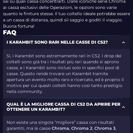
sai su quali cassa concentrarti. Dalle iconiche serie Chroma
ai cassa esclusivi delle Operazioni, le opzioni sono varie
quanto le finiture stesse. Il tuo coltello ideale potrebbe essere
a un cassa di distanza, quindi sii saggio e goditi il viaggio.
Buona fortuna!
FAQ
I KARAMBIT SONO RARI NELLE CASSE DI CS2?
Sì, i Karambit sono estremamente rari in CS2. I drop dei
coltelli sono già tra i risultati più rari quando si aprono
casse, e i Karambit sono inclusi solo in specifici pool di
casse. Questo rende trovare un Karambit tramite
apertura un evento molto raro e ricercato, ed è proprio il
motivo per cui questi coltelli hanno così tanto prestigio
nella community.
QUAL È LA MIGLIORE CASSA DI CS2 DA APRIRE PER
OTTENERE UN KARAMBIT?
Non esiste una singola “migliore” cassa con risultati
garantiti, ma le casse
Chroma
,
Chroma 2
,
Chroma 3
,