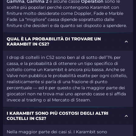
Gamma
,
Gamma 2
e alcune casse
Operation
sono le
scelte più popolari perché contengono Karambit con
finiture molto desiderate come Doppler, Fade e Marble
Fade. La “migliore” cassa dipende soprattutto dalle
finiture che desideri e da quanto sei disposto a spendere.
QUAL È LA PROBABILITÀ DI TROVARE UN
KARAMBIT IN CS2?
I drop di coltelli in CS2 sono ben al di sotto dell’1% per
cassa, e la probabilità di ottenere un tipo specifico di
coltello come un Karambit è ancora più bassa. Anche se
Valve non pubblica le probabilità esatte per ogni coltello,
realisticamente si parla di una frazione di punto
percentuale — ed è per questo che la maggior parte dei
giocatori non ne trova mai uno aprendo casse e si affida
invece al trading o al Mercato di Steam.
I KARAMBIT SONO PIÙ COSTOSI DEGLI ALTRI
COLTELLI IN CS2?
Nella maggior parte dei casi sì. I Karambit sono