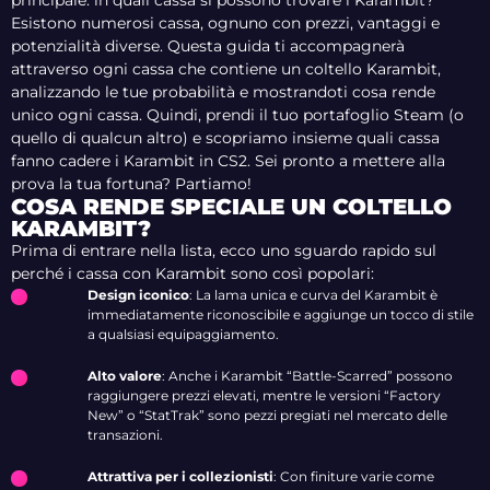
principale: in quali cassa si possono trovare i Karambit?
Esistono numerosi cassa, ognuno con prezzi, vantaggi e
potenzialità diverse. Questa guida ti accompagnerà
attraverso ogni cassa che contiene un coltello Karambit,
analizzando le tue probabilità e mostrandoti cosa rende
unico ogni cassa. Quindi, prendi il tuo portafoglio Steam (o
quello di qualcun altro) e scopriamo insieme quali cassa
fanno cadere i Karambit in CS2. Sei pronto a mettere alla
prova la tua fortuna? Partiamo!
COSA RENDE SPECIALE UN COLTELLO
KARAMBIT?
Prima di entrare nella lista, ecco uno sguardo rapido sul
perché i cassa con Karambit sono così popolari:
Design iconico
: La lama unica e curva del Karambit è
immediatamente riconoscibile e aggiunge un tocco di stile
a qualsiasi equipaggiamento.
Alto valore
: Anche i Karambit “Battle-Scarred” possono
raggiungere prezzi elevati, mentre le versioni “Factory
New” o “StatTrak” sono pezzi pregiati nel mercato delle
transazioni.
Attrattiva per i collezionisti
: Con finiture varie come