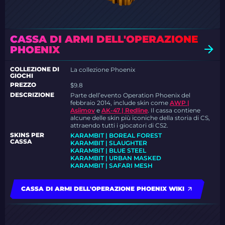
CASSA DI ARMI DELL'OPERAZIONE
PHOENIX
COLLEZIONE DI
La collezione Phoenix
GIOCHI
PREZZO
$9.8
DESCRIZIONE
Parte dell’evento Operation Phoenix del
febbraio 2014, include skin come
AWP |
Asiimov
e
AK-47 | Redline
. Il cassa contiene
alcune delle skin più iconiche della storia di CS,
attraendo tutti i giocatori di CS2.
SKINS PER
KARAMBIT | BOREAL FOREST
CASSA
KARAMBIT | SLAUGHTER
KARAMBIT | BLUE STEEL
KARAMBIT | URBAN MASKED
KARAMBIT | SAFARI MESH
CASSA DI ARMI DELL'OPERAZIONE PHOENIX WIKI