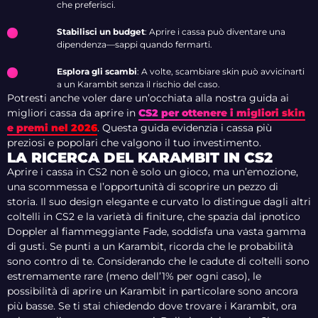
che preferisci.
Stabilisci un budget
: Aprire i cassa può diventare una
dipendenza—sappi quando fermarti.
Esplora gli scambi
: A volte, scambiare skin può avvicinarti
a un Karambit senza il rischio del caso.
Potresti anche voler dare un’occhiata alla nostra guida ai
migliori cassa da aprire in
CS2 per ottenere i migliori skin
e premi nel 2026
. Questa guida evidenzia i cassa più
preziosi e popolari che valgono il tuo investimento.
LA RICERCA DEL KARAMBIT IN CS2
Aprire i cassa in CS2 non è solo un gioco, ma un’emozione,
una scommessa e l’opportunità di scoprire un pezzo di
storia. Il suo design elegante e curvato lo distingue dagli altri
coltelli in CS2 e la varietà di finiture, che spazia dal ipnotico
Doppler al fiammeggiante Fade, soddisfa una vasta gamma
di gusti. Se punti a un Karambit, ricorda che le probabilità
sono contro di te. Considerando che le cadute di coltelli sono
estremamente rare (meno dell’1% per ogni caso), le
possibilità di aprire un Karambit in particolare sono ancora
più basse. Se ti stai chiedendo dove trovare i Karambit, ora