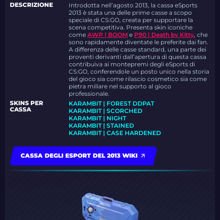
DESCRIZIONE
Introdotta nell’agosto 2013, la cassa eSports
2013 è stata una delle prime casse a scopo
speciale di CS:GO, creata per supportare la
scena competitiva. Presenta skin iconiche
come
AWP | BOOM
e
P90 | Death by Kitty
, che
sono rapidamente diventate le preferite dai fan.
A differenza delle casse standard, una parte dei
proventi derivanti dall’apertura di questa cassa
contribuiva ai montepremi degli eSports di
CS:GO, conferendole un posto unico nella storia
del gioco sia come rilascio cosmetico sia come
pietra miliare nel supporto al gioco
professionale.
SKINS PER
KARAMBIT | FOREST DDPAT
CASSA
KARAMBIT | SCORCHED
KARAMBIT | NIGHT
KARAMBIT | STAINED
KARAMBIT | CASE HARDENED
CASSA DEGLI ESPORT DEL 2013 WIKI