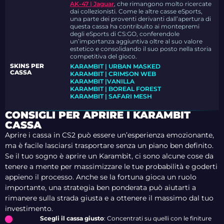
AK-47 | Jaguar
, che rimangono molto ricercate
dai collezionisti. Come le altre casse eSports,
una parte dei proventi derivanti dall’apertura di
questa cassa ha contribuito ai montepremi
degli eSports di CS:GO, conferendole
un’importanza aggiuntiva oltre al suo valore
estetico e consolidando il suo posto nella storia
competitiva del gioco.
SKINS PER
KARAMBIT | URBAN MASKED
CASSA
KARAMBIT | CRIMSON WEB
KARAMBIT |VANILLA
KARAMBIT | BOREAL FOREST
KARAMBIT | SAFARI MESH
CONSIGLI PER APRIRE I KARAMBIT
CASSA
Aprire i cassa in CS2 può essere un’esperienza emozionante,
ma è facile lasciarsi trasportare senza un piano ben definito.
Se il tuo sogno è aprire un Karambit, ci sono alcune cose da
tenere a mente per massimizzare le tue probabilità e goderti
appieno il processo. Anche se la fortuna gioca un ruolo
importante, una strategia ben ponderata può aiutarti a
rimanere sulla strada giusta e a ottenere il massimo dal tuo
investimento.
Scegli il cassa giusto
: Concentrati su quelli con le finiture