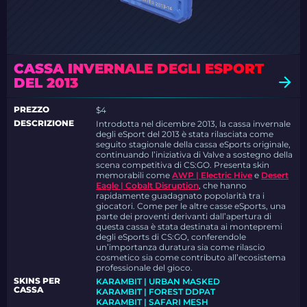
CASSA INVERNALE DEGLI ESPORT
DEL 2013
PREZZO
$4
DESCRIZIONE
Introdotta nel dicembre 2013, la cassa invernale
degli eSport del 2013 è stata rilasciata come
seguito stagionale della cassa eSports originale,
continuando l’iniziativa di Valve a sostegno della
scena competitiva di CS:GO. Presenta skin
memorabili come
AWP | Electric Hive
e
Desert
Eagle | Cobalt Disruption
, che hanno
rapidamente guadagnato popolarità tra i
giocatori. Come per le altre casse eSports, una
parte dei proventi derivanti dall’apertura di
questa cassa è stata destinata ai montepremi
degli eSports di CS:GO, conferendole
un’importanza duratura sia come rilascio
cosmetico sia come contributo all’ecosistema
professionale del gioco.
SKINS PER
KARAMBIT | URBAN MASKED
CASSA
KARAMBIT | FOREST DDPAT
KARAMBIT | SAFARI MESH