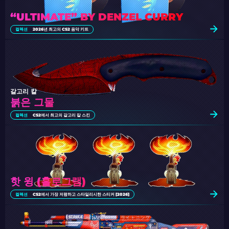
“ULTIMATE” BY DENZEL CURRY
컬렉션
2026년 최고의 CS2 음악 키트
갈고리 칼
붉은 그물
컬렉션
CS2에서 최고의 갈고리 칼 스킨
핫 윙 (홀로그램)
컬렉션
CS2에서 가장 저렴하고 스타일리시한 스티커 [2026]