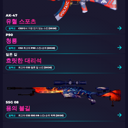
AK-47
유혈 스포츠
컬렉션
CS2에서 가장 인기 있는 스킨 [2026]
P90
청룡
컬렉션
CS2 최고의 P90 스킨: 순위 [2026]
탈론 칼
흐릿한 대리석
컬렉션
최고의 CS2 탈론 칼 스킨 [2026]
SSG 08
용의 불길
컬렉션
최고의 CS2 SSG 08 스킨: 순위 목록 [2026]