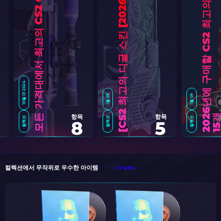
킨
모든 가격대에서 최고의 CS2 G3SG1 스킨
6
]
10월 01 2024
1월 09
1월 09
2
0
6
년
에
구
매
할
C
S
2
최
고
의
U
S
P
-
S
스
1
5
항목
항목
컬렉션
컬렉션
컬렉션
8
5
C
S
2
최
고
의
디
글
스
킨
[
2
0
2
컬렉션에서 무작위로 우수한 아이템
모든 컬렉션