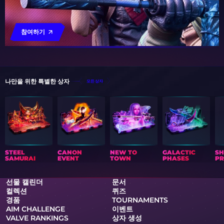
참여하기
나만을 위한 특별한 상자
모든 상자
STEEL
CANON
NEW TO
GALACTIC
S
SAMURAI
EVENT
TOWN
PHASES
PR
선물 캘린더
문서
컬렉션
퀴즈
경품
TOURNAMENTS
AIM CHALLENGE
이벤트
VALVE RANKINGS
상자 생성