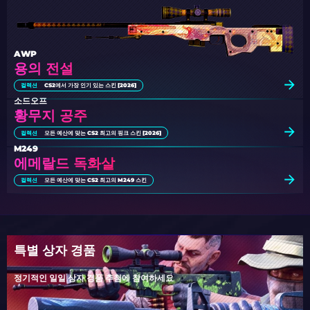
AWP
용의 전설
컬렉션
CS2에서 가장 인기 있는 스킨 [2026]
소드오프
황무지 공주
컬렉션
모든 예산에 맞는 CS2 최고의 핑크 스킨 [2026]
M249
에메랄드 독화살
컬렉션
모든 예산에 맞는 CS2 최고의 M249 스킨
특별 상자 경품
정기적인 일일 상자 경품 추첨에 참여하세요