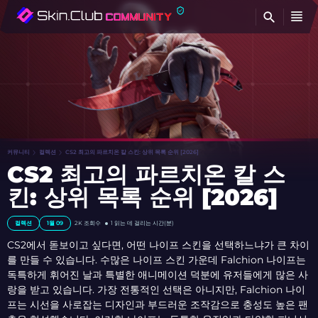
찾
커뮤니티
컬렉션
CS2 최고의 파르치온 칼 스킨: 상위 목록 순위 [2026]
CS2 최고의 파르치온 칼 스
킨: 상위 목록 순위 [2026]
컬렉션
1월 09
2K
조회수
1 읽는 데 걸리는 시간(분)
CS2에서 돋보이고 싶다면, 어떤 나이프 스킨을 선택하느냐가 큰 차이
를 만들 수 있습니다. 수많은 나이프 스킨 가운데 Falchion 나이프는
독특하게 휘어진 날과 특별한 애니메이션 덕분에 유저들에게 많은 사
랑을 받고 있습니다. 가장 전통적인 선택은 아니지만, Falchion 나이
프는 시선을 사로잡는 디자인과 부드러운 조작감으로 충성도 높은 팬