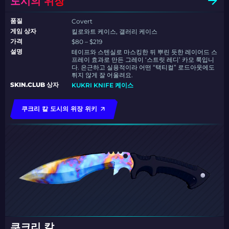
도시의 위장
품질
Covert
게임 상자
킬로와트 케이스, 갤러리 케이스
가격
$80 – $219
설명
테이프와 스텐실로 마스킹한 뒤 뿌린 듯한 레이어드 스
프레이 효과로 만든 그레이 ‘스트릿 레디’ 카모 룩입니
다. 은근하고 실용적이라 어떤 “택티컬” 로드아웃에도
튀지 않게 잘 어울려요.
SKIN.CLUB 상자
KUKRI KNIFE 케이스
쿠크리 칼 도시의 위장 위키
쿠크리 칼