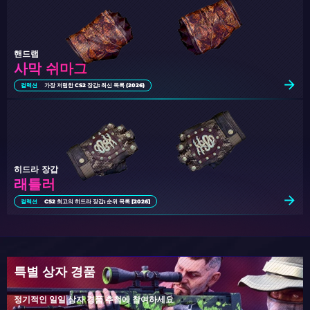
핸드랩
사막 쉬마그
컬렉션
가장 저렴한 CS2 장갑: 최신 목록 (2026)
히드라 장갑
래틀러
컬렉션
CS2 최고의 히드라 장갑: 순위 목록 [2026]
특별 상자 경품
정기적인 일일 상자 경품 추첨에 참여하세요