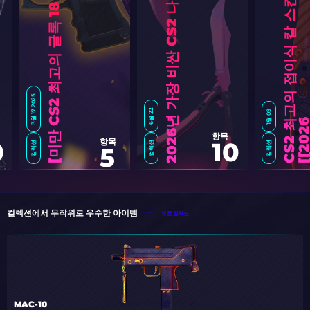
트
C
S
2
고
의
접
이
식
칼
스
킨
:
게
이
머
의
선
택
[
2
0
2
5
3월 17 2025
6월 22
1월 09
2
0
2
6
년
가
장
비
싼
C
S
2
나
이
프
T
O
P
리
스
항목
항목
0
10
컬렉션
컬렉션
컬렉션
5
$
1
미
만
C
S
2
최
고
의
글
록
1
8
스
킨
[
2
0
2
컬렉션에서 무작위로 우수한 아이템
모든 컬렉션
MAC-10