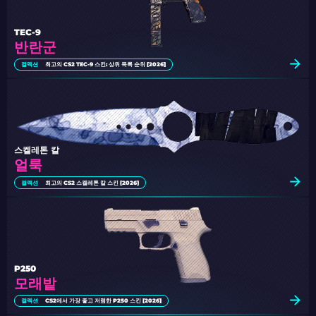
TEC-9
반란군
컬렉션
최고의 CS2 TEC-9 스킨: 상위 목록 순위 [2026]
스켈레톤 칼
얼룩
컬렉션
최고의 CS2 스켈레톤 칼 스킨 [2026]
P250
모래밭
컬렉션
CS2에서 가장 좋고 저렴한 P250 스킨 [2026]