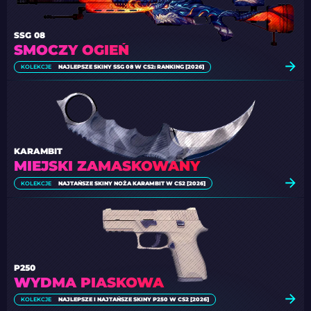
SSG 08
SMOCZY OGIEŃ
KOLEKCJE
NAJLEPSZE SKINY SSG 08 W CS2: RANKING [2026]
KARAMBIT
MIEJSKI ZAMASKOWANY
KOLEKCJE
NAJTAŃSZE SKINY NOŻA KARAMBIT W CS2 [2026]
P250
WYDMA PIASKOWA
KOLEKCJE
NAJLEPSZE I NAJTAŃSZE SKINY P250 W CS2 [2026]