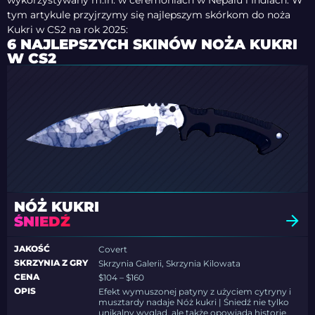
wykorzystywany m.in. w ceremoniach w Nepalu i Indiach. W
tym artykule przyjrzymy się najlepszym skórkom do noża
Kukri w CS2 na rok 2025:
6 NAJLEPSZYCH SKINÓW NOŻA KUKRI
W CS2
NÓŻ KUKRI
ŚNIEDŹ
JAKOŚĆ
Covert
SKRZYNIA Z GRY
Skrzynia Galerii, Skrzynia Kilowata
CENA
$104 – $160
OPIS
Efekt wymuszonej patyny z użyciem cytryny i
musztardy nadaje Nóż kukri | Śniedź nie tylko
unikalny wygląd, ale także opowiada historię