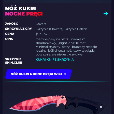
NÓŻ KUKRI
NOCNE PRĘGI
JAKOŚĆ
Covert
SKRZYNIA Z GRY
Skrzynia Kilowatt, Skrzynia Galeria
CENA
$92 – $255
OPIS
Ciemne pasy na ostrzu nadają mu
skradankowy, „night-ops” klimat.
Minimalistyczny, ostry i budzący respekt —
idealny, jeśli chcesz nóż, który wygląda
poważnie, ale nie jest krzykliwy.
SKRZYNIE
KUKRI KNIFE SKRZYNIA
SKIN.CLUB
NÓŻ KUKRI NOCNE PRĘGI WIKI