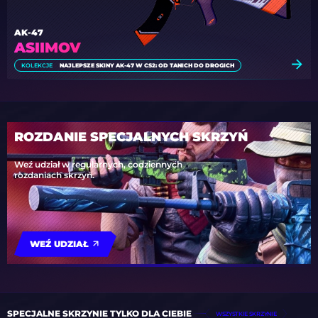
AK-47
ASIIMOV
KOLEKCJE
NAJLEPSZE SKINY AK-47 W CS2: OD TANICH DO DROGICH
ROZDANIE SPECJALNYCH SKRZYŃ
Weź udział w regularnych, codziennych
rozdaniach skrzyń.
WEŹ UDZIAŁ
SPECJALNE SKRZYNIE TYLKO DLA CIEBIE
WSZYSTKIE SKRZYNIE