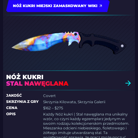
NÓŻ KUKRI MIEJSKI ZAMASKOWANY WIKI
NÓŻ KUKRI
STAL NAWĘGLANA
JAKOŚĆ
Covert
SKRZYNIA Z GRY
Skrzynia Kilowata, Skrzynia Galerii
CENA
$162 – $275
OPIS
Każdy Nóż kukri | Stal nawęglana ma unikalny
wzór, co czyni każdy egzemplarz jedynym w
swoim rodzaju kolekcjonerskim przedmiotem.
Mieszanka odcieni niebieskiego, fioletowego i
żółtego imituje utwardzaną stal. Ta
wyjątkowość sprawia, że gracz może poczuć