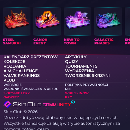
STEEL
CANON
NEW TO
GALACTIC
S
SAMURAI
EVENT
TOWN
PHASES
PR
KALENDARZ PREZENTÓW
ARTYKUŁY
KOLEKCJE
QUIZY
ROZDANIA
TOURNAMENTS
AIM CHALLENGE
WYDARZENIA
VALVE RANKINGS
TWORZENIE SKRZYNI
KLUB
WSPARCIE
POLITYKA PRYWATNOŚCI
WARUNKI ŚWIADCZENIA USŁUG
RSS
SKRZYNIE I GRY
WIKI SKINÓW
GADŻETY
PRO
Skin.Club © 2026
Możesz zdobyć swój ulubiony skin w najlepszych cenach.
Wszystkie transakcje działają w trybie automatycznym za
pomocą botów Steam.