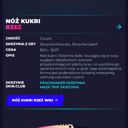
NÓŻ KUKRI
RZEŹ
JAKOŚĆ
Covert
SKRZYNIA Z GRY
Skrzynia Kilowata, Skrzynia Galerii
CENA
$214 – $227
OPIS
Nóż kukri | Rzeź ma dziki, rzucający się w oczy
wygląd z detalicznym wzorem
przypominającym plamy krwi, co wyróżnia go
spośród innych noży w grze. Jego postrzępiona
forma jest podkreślona unikalną mieszanką
ciemnej czerwieni i czerni.
SKRZYNIE
PEACEMAKER SKRZYNIA
SKIN.CLUB
MAZE TRIP SKRZYNIA
NÓŻ KUKRI RZEŹ WIKI