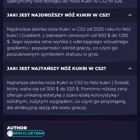
Specyficzny kod dostępu do noża Kukri w CS2 to 526.
JAKI JEST NAJDROŻSZY NÓŻ KUKRI W CS2?
Najdroższa skórka noża Kukri w CS2 od 2025 roku to Nóż
kukri | Gradient, z zakresem cenowym od 900 $ do 1,100
$. Jego wysoka cena wynika z uderzającego wizualnego
gradientu i popularności wśród graczy, co czyni go
poszukiwanym symbolem statusu w grze.
JAKI JEST NAJTAŃSZY NÓŻ KUKRI W CS2?
Najtańsza skórka noża Kukri w CS2 to Nóż kukri | Śniedź,
który waha się od 300 $ do 520 $. Pomimo niższej ceny
oferuje unikalną estetykę z szaro-białą kolorystyką i
solidnym, zużytym wyglądem, co czyni go przystępną,
ale atrakcyjną opcją dla wielu graczy.
AUTHOR
SKIN.CLUB TEAM