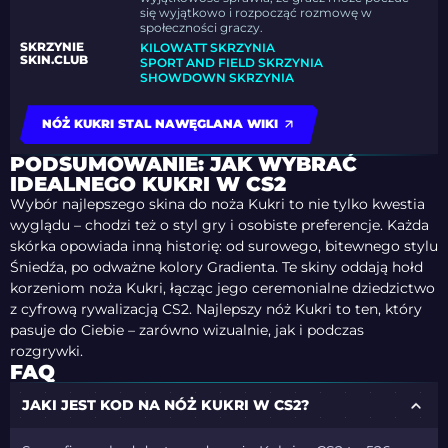
się wyjątkowo i rozpocząć rozmowę w
społeczności graczy.
SKRZYNIE
KILOWATT SKRZYNIA
SKIN.CLUB
SPORT AND FIELD SKRZYNIA
SHOWDOWN SKRZYNIA
NÓŻ KUKRI STAL NAWĘGLANA WIKI
PODSUMOWANIE: JAK WYBRAĆ
IDEALNEGO KUKRI W CS2
Wybór najlepszego skina do noża Kukri to nie tylko kwestia
wyglądu – chodzi też o styl gry i osobiste preferencje. Każda
skórka opowiada inną historię: od surowego, bitewnego stylu
Śniedźa
, po odważne kolory
Gradienta
. Te skiny oddają hołd
korzeniom noża Kukri, łącząc jego ceremonialne dziedzictwo
z cyfrową rywalizacją CS2. Najlepszy nóż Kukri to ten, który
pasuje do Ciebie – zarówno wizualnie, jak i podczas
rozgrywki.
FAQ
JAKI JEST KOD NA NÓŻ KUKRI W CS2?