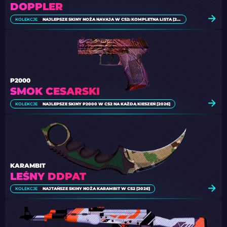
DOPPLER
KOLEKCJE
NAJLEPSZE SKINY NOŻA NAVAJA W CS2: KOMPLETNA LISTA [2026]
P2000
SMOK CESARSKI
KOLEKCJE
NAJLEPSZE SKINY P2000 W CS2 NA KAŻDĄ KIESZEŃ [2026]
KARAMBIT
LEŚNY DDPAT
KOLEKCJE
NAJTAŃSZE SKINY NOŻA KARAMBIT W CS2 [2026]