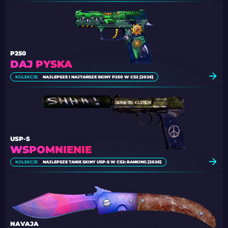
P250
DAJ PYSKA
KOLEKCJE
NAJLEPSZE I NAJTAŃSZE SKINY P250 W CS2 [2026]
USP-S
WSPOMNIENIE
KOLEKCJE
NAJLEPSZE TANIE SKINY USP-S W CS2: RANKING [2026]
NAVAJA