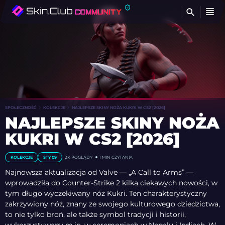
Z
SPOŁECZNOŚĆ
KOLEKCJE
NAJLEPSZE SKINY NOŻA KUKRI W CS2 [2026]
NAJLEPSZE SKINY NOŻA
KUKRI W CS2 [2026]
KOLEKCJE
STY 09
2K POGLĄDY
1 MIN CZYTANIA
Najnowsza aktualizacja od Valve — „A Call to Arms” —
wprowadziła do Counter-Strike 2 kilka ciekawych nowości, w
tym długo wyczekiwany nóż Kukri. Ten charakterystyczny
zakrzywiony nóż, znany ze swojego kulturowego dziedzictwa,
to nie tylko broń, ale także symbol tradycji i historii,