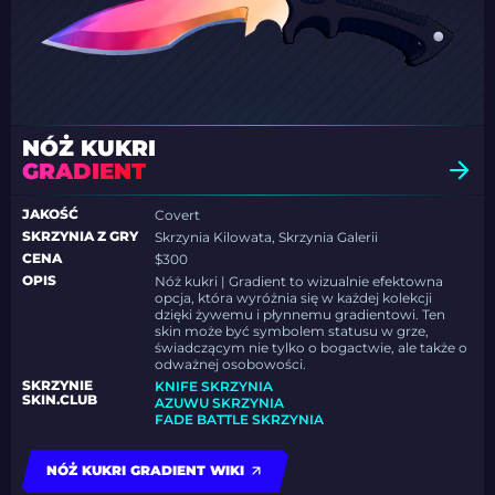
NÓŻ KUKRI
GRADIENT
JAKOŚĆ
Covert
SKRZYNIA Z GRY
Skrzynia Kilowata, Skrzynia Galerii
CENA
$300
OPIS
Nóż kukri | Gradient to wizualnie efektowna
opcja, która wyróżnia się w każdej kolekcji
dzięki żywemu i płynnemu gradientowi. Ten
skin może być symbolem statusu w grze,
świadczącym nie tylko o bogactwie, ale także o
odważnej osobowości.
SKRZYNIE
KNIFE SKRZYNIA
SKIN.CLUB
AZUWU SKRZYNIA
FADE BATTLE SKRZYNIA
NÓŻ KUKRI GRADIENT WIKI