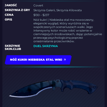
JAKOŚĆ
Covert
SKRZYNIA Z GRY
Skrzynia Galerii, Skrzynia Kilowata
CENA
$130 – $237
OPIS
Nóż kukri | Niebieska stal ma nowoczesny,
elegancki wygląd, który wyróżnia się w
współczesnych scenariuszach walki. Jego
intensywny kolor może robić wrażenie w
ciemniejszych środowiskach, dając potencjalnie
przewagę psychologiczną poprzez
onieśmielanie przeciwników.
SKRZYNIE
DUEL SKRZYNIA
SKIN.CLUB
NÓŻ KUKRI NIEBIESKA STAL WIKI