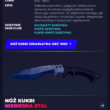
CENA
$115 – $601
OPIS
Głęboka czerwień z „pajęczą” siatką wzoru
sprawia, że ostrze wygląda jednocześnie
złowrogo i premium. W zależności od tego, jak
ułoży się pattern, może być czyste i eleganckie
albo bardziej chaotyczne i agresywne.
SKRZYNIE
KILOWATT SKRZYNIA
SKIN.CLUB
KNIFE SKRZYNIA
KUKRI KNIFE SKRZYNIA
NÓŻ KUKRI SZKARŁATNA SIEĆ WIKI
NÓŻ KUKRI
NIEBIESKA STAL