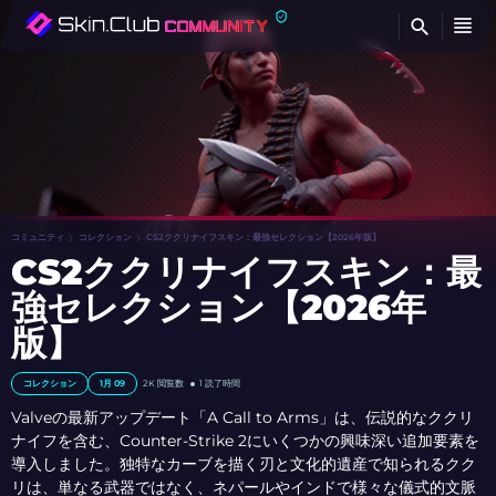
検
コミュニティ
コレクション
CS2ククリナイフスキン：最強セレクション【2026年版】
CS2ククリナイフスキン：最
強セレクション【2026年
版】
コレクション
1月 09
2K
閲覧数
1 読了時間
Valveの最新アップデート「A Call to Arms」は、伝説的なククリ
ナイフを含む、Counter-Strike 2にいくつかの興味深い追加要素を
導入しました。独特なカーブを描く刃と文化的遺産で知られるクク
リは、単なる武器ではなく、ネパールやインドで様々な儀式的文脈