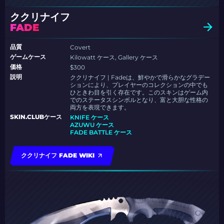
ククリナイフ
FADE
品質
Covert
ゲームケース
Kilowatt ケース, Gallery ケース
価格
$300
説明
ククリナイフ | Fadeは、鮮やかで滑らかなグラデー
ションにより、プレイヤーのコレクションの中でも
ひときわ目を引く存在です。このスキンはゲーム内
でのステータスシンボルとなり、富と大胆な性格の
両方を表現できます。
SKIN.CLUBケース
KNIFE ケース
AZUWU ケース
FADE BATTLE ケース
ククリナイフ FADE WIKI