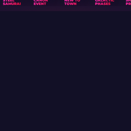
STEEL
CANON
NEW TO
GALACTIC
S
SAMURAI
EVENT
TOWN
PHASES
PR
ギフトカレンダー
記事
コレクション
クイズ
プレゼント
TOURNAMENTS
AIM CHALLENGE
イベント
VALVE RANKINGS
ケース作成
クラブ
サポート
プライバシーポリシー
利用規約
RSS
ケースとゲーム
スキン WIKI
グッズ
PRO
Skin.Club © 2026
お気に入りのスキンを最適な価格で入手できます。すべての取引は
Steamボットを介して自動モードで行われます。
MOONTAIN LTD、キプラノロス通り13番地、オフィス205、
1061、ニコシア、キプロス
著作権者の方で、本サイト上にご自身の権利を侵害するコンテンツ
を発見された場合は、community@skin.club までメールにてご
連絡ください。速やかに内容を確認いたします。