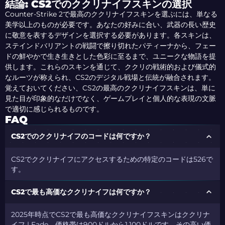
結論: CS2でのククリナイフスキンの選択
Counter-Strike 2で最高のククリナイフスキンを選ぶには、単なる
美学以上のものが必要です。あなたの好みに合い、武器の長い歴史
に敬意を表するデザインを選択する必要があります。各スキンは、
ステインドバリアントの戦闘で擦り切れたパティーナから、フェー
ドの鮮やかで生き生きとした色彩に至るまで、ユニークな物語を提
供します。これらのスキンを通じて、ククリの戦術的および儀式的
なルーツが称えられ、CS2のデジタル戦場と伝統が融合されます。
覚えておいてください、CS2の最高のククリナイフスキンは、単に
見た目が印象的なだけでなく、ゲームプレイと個人的な表現の文脈
で適切に感じられるものです。
FAQ
CS2でのククリナイフのコードは何ですか？
CS2でククリナイフにアクセスするための特定のコードは526で
す。
CS2で最も高価なククリナイフは何ですか？
2025年時点でCS2で最も高価なククリナイフスキンはククリナ
イフ | Fade、価格帯は900ドルから1,100ドルです。その高い価