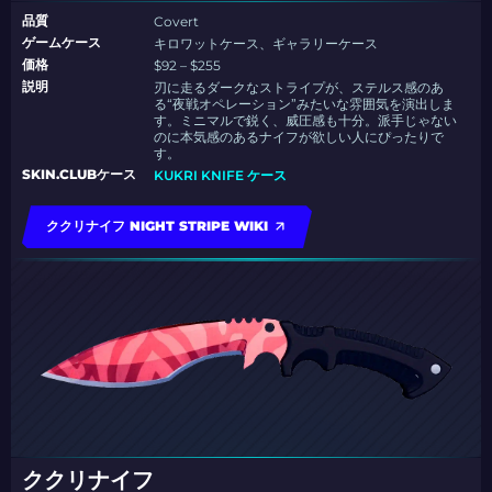
品質
Covert
ゲームケース
キロワットケース、ギャラリーケース
価格
$92 – $255
説明
刃に走るダークなストライプが、ステルス感のあ
る“夜戦オペレーション”みたいな雰囲気を演出しま
す。ミニマルで鋭く、威圧感も十分。派手じゃない
のに本気感のあるナイフが欲しい人にぴったりで
す。
SKIN.CLUBケース
KUKRI KNIFE ケース
ククリナイフ NIGHT STRIPE WIKI
ククリナイフ