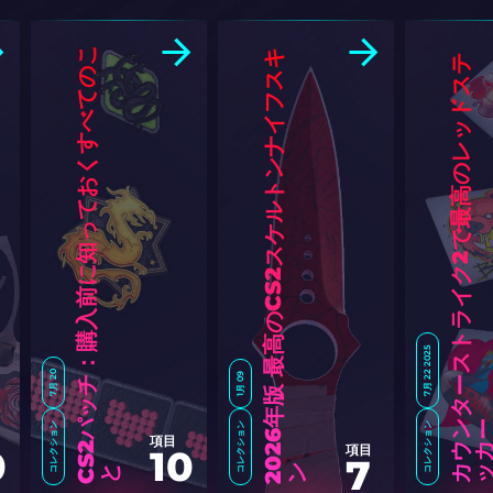
C
S
2
パ
ッ
チ
：
購
入
前
に
知
っ
て
お
く
す
べ
て
の
こ
キ
カ
ウ
タ
ー
ス
ト
ラ
イ
ク
2
で
最
高
の
レ
ッ
ド
ス
テ
ッ
カ
7月 22 2025
7月 20
1月 09
コレクション
コレクション
コレクション
2
0
2
6
年
版
最
高
の
C
S
2
ス
ケ
ル
ト
ン
ナ
イ
フ
ス
項目
項目
0
10
7
と
ン