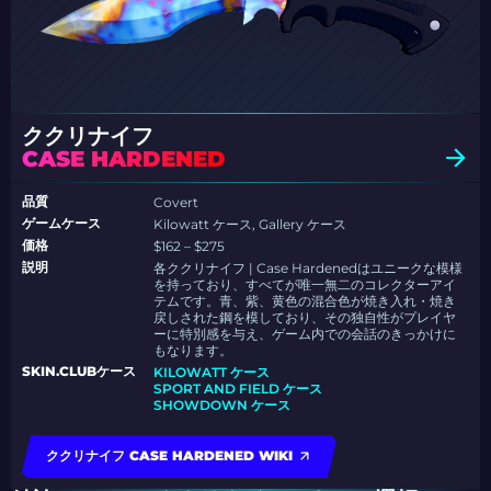
ククリナイフ
CASE HARDENED
品質
Covert
ゲームケース
Kilowatt ケース, Gallery ケース
価格
$162 – $275
説明
各ククリナイフ | Case Hardenedはユニークな模様
を持っており、すべてが唯一無二のコレクターアイ
テムです。青、紫、黄色の混合色が焼き入れ・焼き
戻しされた鋼を模しており、その独自性がプレイヤ
ーに特別感を与え、ゲーム内での会話のきっかけに
もなります。
SKIN.CLUBケース
KILOWATT ケース
SPORT AND FIELD ケース
SHOWDOWN ケース
ククリナイフ CASE HARDENED WIKI