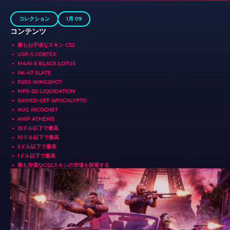
コレクション
1月 09
コンテンツ
最もお手頃なスキン CS2
USP-S CORTEX
M4A1-S BLACK LOTUS
AK-47 SLATE
P250 WINGSHOT
MP5-SD LIQUIDATION
SAWED-OFF APOCALYPTO
AUG RICOCHET
AWP ATHERIS
15ドル以下で最高
10ドル以下で最高
5ドル以下で最高
1ドル以下で最高
最も安価なCS2スキンの市場を探索する