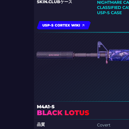
SKIN.CLUBケース
NIGHTMARE CA
CLASSIFIED CA
USP-S CASE
USP-S CORTEX WIKI
M4A1-S
BLACK LOTUS
品質
Covert