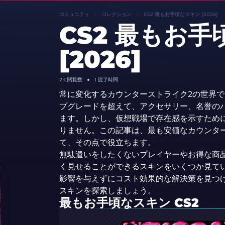
コミュニティ
コレクション
CS2 最もお手頃なスキン [2026]
CS2 最もお
[2026]
2K
閲覧数
1 読了時間
常に変化するカウンターストライク2の世界
プグレードを超えて、アクセサリー、名誉の
ます。しかし、仮想戦場で存在感を示すため
りません。この記事は、最も安価なカウンタ
て、その点で役立ちます。
無駄遣いをしたくないプレイヤーやお得な商
く見せることができるスキンをいくつか見て
影響を与えずにコスト効果的な解決策を見つけ
スキンを探索しましょう。
最もお手頃なスキン CS2