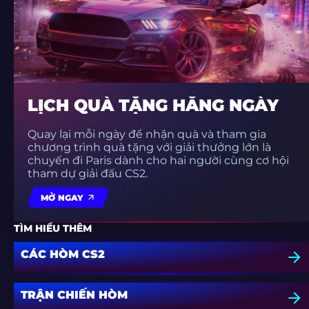
LỊCH QUÀ TẶNG HẰNG NGÀY
Quay lại mỗi ngày để nhận quà và tham gia
chương trình quà tặng với giải thưởng lớn là
chuyến đi Paris dành cho hai người cùng cơ hội
tham dự giải đấu CS2.
MỞ NGAY
TÌM HIỂU THÊM
CÁC HÒM CS2
TRẬN CHIẾN HÒM