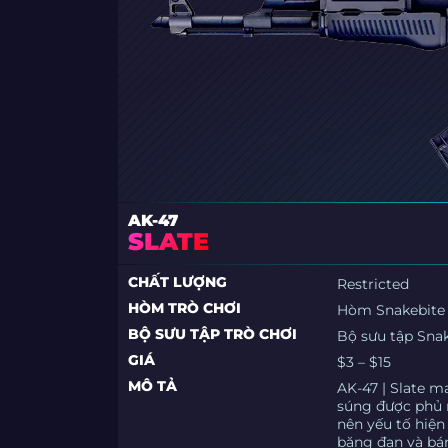
AK-47
SLATE
CHẤT LƯỢNG
Restricted
HÒM TRÒ CHƠI
Hòm Snakebite
BỘ SƯU TẬP TRÒ CHƠI
Bộ sưu tập Sna
GIÁ
$3 – $15
MÔ TẢ
AK-47 | Slate m
súng được phủ 
nên yếu tố hiện
băng đạn và bán