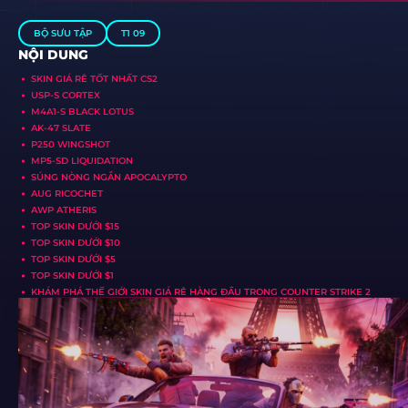
BỘ SƯU TẬP
T1 09
NỘI DUNG
SKIN GIÁ RẺ TỐT NHẤT CS2
USP-S CORTEX
M4A1-S BLACK LOTUS
AK-47 SLATE
P250 WINGSHOT
MP5-SD LIQUIDATION
SÚNG NÒNG NGẮN APOCALYPTO
AUG RICOCHET
AWP ATHERIS
TOP SKIN DƯỚI $15
TOP SKIN DƯỚI $10
TOP SKIN DƯỚI $5
TOP SKIN DƯỚI $1
KHÁM PHÁ THẾ GIỚI SKIN GIÁ RẺ HÀNG ĐẦU TRONG COUNTER STRIKE 2