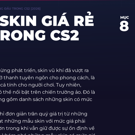
NG ĐẦU TRONG CS2 [2026]
SKIN GIÁ RẺ
MỤC
8
RONG CS2
ng phát triển, skin vũ khí đã vượt ra
 trở thanh tuyên ngôn cho phong cách, là
á tính cho người chơi. Tuy nhiên,
 thể nổi bật trên chiến trường ảo. Đó là
m nang gồm danh sách những skin có mức
ỉ đơn giản trân quý giá trị từ những
oạt những mẫu skin với mức giá phải
ơn trong khi vẫn giữ được sự ổn định về