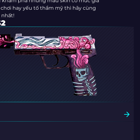
àng khám phá những mẫu skin có mức giá
chơi hay yếu tố thẩm mỹ thì hãy cùng
 nhất!
S2