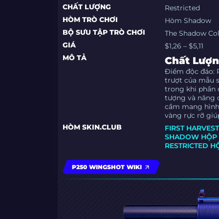
CHẤT LƯỢNG
Restricted
HÒM TRÒ CHƠI
Hòm Shadow
BỘ SƯU TẬP TRÒ CHƠI
The Shadow Col
GIÁ
$1,26 – $5,11
MÔ TẢ
Chất Lượ
Điểm độc đáo: P
trượt của mẫu 
trong khi phần 
tượng và năng 
cầm mang hình 
vàng rực rỡ giú
HÒM SKIN.CLUB
FIRST HARVES
SHADOW HỘP
RESTRICTED H
P250 WINGSHOT WIKI