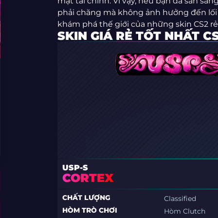
mặt tài chính. Vì vậy, nếu bạn đã sẵn s
phải chăng mà không ảnh hưởng đến lối 
khám phá thế giới của những skin CS2 rẻ
SKIN GIÁ RẺ TỐT NHẤT C
USP-S
CORTEX
CHẤT LƯỢNG
Classified
HÒM TRÒ CHƠI
Hòm Clutch