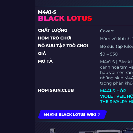
M4A1-S
BLACK LOTUS
CHẤT LƯỢNG
Covert
HÒM TRÒ CHƠI
Hòm vũ khí chi
BỘ SƯU TẬP TRÒ CHƠI
Bộ sưu tập Kilo
GIÁ
$9 – $30
MÔ TẢ
M4A1-S | Black 
cánh hoa tím và
hợp với nền xám
những skin M4A1
trong phân khú
HÒM SKIN.CLUB
M4A1-S HỘP
VIOLET VEIL H
THE RIVALRY 
M4A1-S BLACK LOTUS WIKI