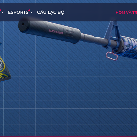
ESPORTS
CÂU LẠC BỘ
HÒM VÀ T