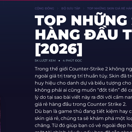
CỘNG ĐỒNG
BỘ SƯU TẬP
TOP NHỮNG SKIN GIÁ RẺ HÀ
TOP NHỮNG 
HÀNG ĐẦU T
[2026]
5K LƯỢT XEM
4 PHÚT ĐỌC
Trong thế giới Counter-Strike 2 không ngừ
ngoài giá trị trang trí thuần túy. Skin đã
huy hiệu cho danh dự và biểu tượng cho c
không phải ai cũng muốn “đốt tiền” để có
lý do tại sao bài viết này ra đời với cẩ
giá rẻ hàng đầu trong Counter Strike 2.
Dù bạn là game thủ đang tiết kiệm hay ch
skin giá rẻ, chúng ta sẽ khám phá một l
chăng. Từ đó giúp bạn có vẻ ngoài đẹp h