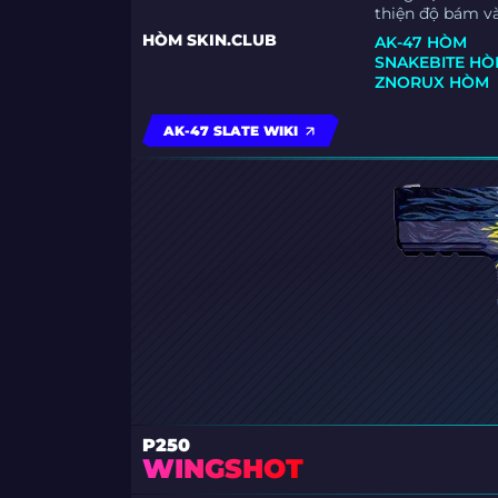
thiện độ bám v
HÒM SKIN.CLUB
AK-47 HÒM
SNAKEBITE H
ZNORUX HÒM
AK-47 SLATE WIKI
P250
WINGSHOT