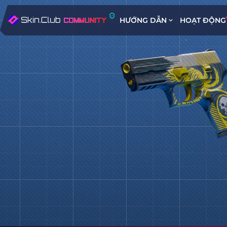
HƯỚNG DẪN
HOẠT ĐỘNG