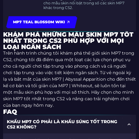
cho mẫu skin nổi bật trong số các skin MP7
khác trong CS2.
MP7 TEAL BLOSSOM WIKI
KHÁM PHÁ NHỮNG MẪU SKIN MP7 TỐT
NHẤT TRONG CS2 PHÙ HỢP VỚI MỌI
LOẠI NGÂN SÁCH
Trên hành trình chúng tôi khám phá thế giới skin MP7 trong
CS2, chúng tôi đã điểm qua một loạt các lựa chọn phục vụ
cho cả người chơi tập trung vào phong cách và cả người
chơi tập trung vào việc tiết kiệm ngân sách. Từ vẻ ngoài kỳ
lạ và bắt mắt của skin MP7 | Abyssal Apparition cho đến thiết
kế cơ bản và tối giản của MP7 | Whiteout, sẽ luôn tồn tại
một mẫu skin phù hợp với mọi sở thích. Hãy chọn cho mình
skin MP7 tốt nhất trong CS2 và nâng cao trải nghiệm chơi
của bạn ngay hôm nay.
FAQ
KHẨU MP7 CÓ PHẢI LÀ KHẨU SÚNG TỐT TRONG
CS2 KHÔNG?