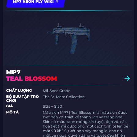
MP7 NEON PLY WIKI
MP7
TEAL BLOSSOM
CHẤT LƯỢNG
Mil-Spec Grade
BỘ SƯU TẬP TRÒ
The St. Marc Collection
CHƠI
GIÁ
$125 – $130
MÔ TẢ
Mẫu skin MP7 | Teal Blossom là mẫu skin được
biết đến với thiết kế thanh lịch và trang nhã.
Skin có màu xanh mòng két tuyệt đẹp với các
họa tiết tỉ mỉ được phủ một cách tinh tế lên bề
mặt vũ khí. Sự kết hợp này mang lại cho nó
một vẻ ngoài duyên dáng và tuyệt đẹp khiến