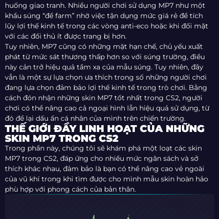
huống giao tranh. Nhiều người chơi sử dụng MP7 như một
khẩu súng “để farm” nhờ việc tận dụng mức giá rẻ để tích
lũy lợi thế kinh tế trong các vòng anti-eco hoặc khi đối mặt
với các đối thủ ít được trang bị hơn.
Tuy nhiên, MP7 cũng có những mặt hạn chế, chủ yếu xuất
phát từ mức sát thương thấp hơn so với súng trường, điều
này cản trở hiệu quả tầm xa của mẫu súng. Tuy nhiên, đây
vẫn là một sự lựa chọn ưa thích trong số những người chơi
đang lựa chọn đảm bảo lợi thế kinh tế trong trò chơi. Bằng
cách đón nhận những skin MP7 tốt nhất trong CS2, người
chơi có thể nâng cao cả ngoại hình lẫn hiệu quả sử dụng, từ
đó để lại dấu ấn cá nhân của mình trên chiến trường.
THẾ GIỚI ĐẦY LINH HOẠT CỦA NHỮNG
SKIN MP7 TRONG CS2
Trong phần này, chúng tôi sẽ khám phá một loạt các skin
MP7 trong CS2, đáp ứng cho nhiều mức ngân sách và sở
thích khác nhau, đảm bảo là bạn có thể nâng cao vẻ ngoài
của vũ khí trong khi tìm được cho mình mẫu skin hoàn hảo
phù hợp với phong cách của bản thân.