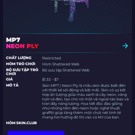
MP7
NEON PLY
CHẤT LƯỢNG
Restricted
HÒM TRÒ CHƠI
Hòm Shattered Web
BỘ SƯU TẬP TRÒ
Bộ sưu tập Shattered Web
CHƠI
GIÁ
$1.33 – $7
MÔ TẢ
Skin MP7 | Neon Ply là mẫu skin được biết đến
với thiết kế sôi động và bắt mắt. Skin có sự kết
hợp ấn tượng giữa màu xanh lá cây neon, vàng
tươi và đen, tạo cho nó một vẻ ngoài táo bạo và
tràn đầy năng lượng. Họa tiết độc đáo giống
như những tấm đèn neon hoặc nghệ thuật
graffiti giúp tăng thêm một chút nét tinh tế
mang hơi hướng đô thị vào vũ khí của bạn.
HÒM SKIN.CLUB