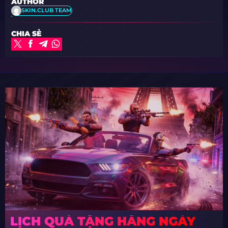
AUTHOR
SKIN.CLUB TEAM
CHIA SẺ
LỊCH QUÀ TẶNG HẰNG NGÀY