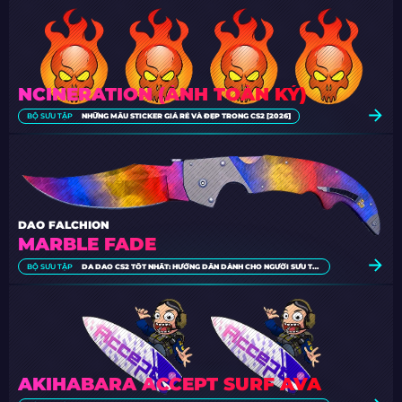
NCINERATION (ẢNH TOÀN KÝ)
BỘ SƯU TẬP
NHỮNG MẪU STICKER GIÁ RẺ VÀ ĐẸP TRONG CS2 [2026]
DAO FALCHION
MARBLE FADE
BỘ SƯU TẬP
DA DAO CS2 TỐT NHẤT: HƯỚNG DẪN DÀNH CHO NGƯỜI SƯU TẬP [2026]
AKIHABARA ACCEPT SURF AVA