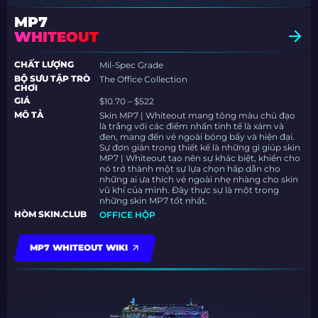
MP7
WHITEOUT
CHẤT LƯỢNG
Mil-Spec Grade
BỘ SƯU TẬP TRÒ
The Office Collection
CHƠI
GIÁ
$10.70 – $522
MÔ TẢ
Skin MP7 | Whiteout mang tông màu chủ đạo
là trắng với các điểm nhấn tinh tế là xám và
đen, mang đến vẻ ngoài bóng bẩy và hiện đại.
Sự đơn giản trong thiết kế là những gì giúp skin
MP7 | Whiteout tạo nên sự khác biệt, khiến cho
nó trở thành một sự lựa chọn hấp dẫn cho
những ai ưa thích vẻ ngoài nhẹ nhàng cho skin
vũ khí của mình. Đây thực sự là một trong
những skin MP7 tốt nhất.
HÒM SKIN.CLUB
OFFICE HỘP
MP7 WHITEOUT WIKI