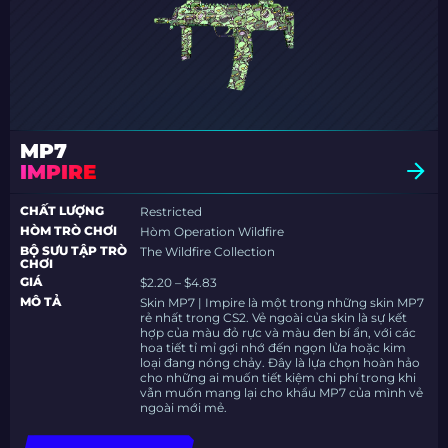
MP7
IMPIRE
CHẤT LƯỢNG
Restricted
HÒM TRÒ CHƠI
Hòm Operation Wildfire
BỘ SƯU TẬP TRÒ
The Wildfire Collection
CHƠI
GIÁ
$2.20 – $4.83
MÔ TẢ
Skin MP7 | Impire là một trong những skin MP7
rẻ nhất trong CS2. Vẻ ngoài của skin là sự kết
hợp của màu đỏ rực và màu đen bí ẩn, với các
hoa tiết tỉ mỉ gợi nhớ đến ngọn lửa hoặc kim
loại đang nóng chảy. Đây là lựa chọn hoàn hảo
cho những ai muốn tiết kiệm chi phí trong khi
vẫn muốn mang lại cho khẩu MP7 của mình vẻ
ngoài mới mẻ.