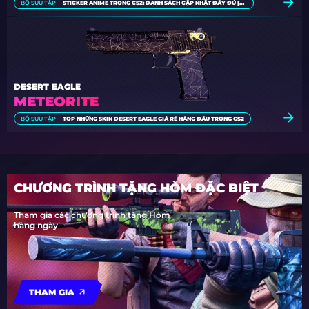
BỘ SƯU TẬP
STICKER ANIME TRONG CS2: DANH SÁCH CẬP NHẬT ĐẦY ĐỦ [2026]
DESERT EAGLE
METEORITE
BỘ SƯU TẬP
TOP NHỮNG SKIN DESERT EAGLE GIÁ RẺ HÀNG ĐẦU TRONG CS2
CHƯƠNG TRÌNH TẶNG HÒM ĐẶC BIỆT
Tham gia các chương trình tặng Hòm
hàng ngày
THAM GIA