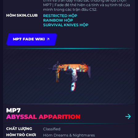
tỉ mỉ và tràn đầy màu sắc thường sẽ lựa chọn
MP7 | Fade để thể hiện cá tính và sự tinh tế của
mình trong các trận đấu CS2.
HÒM SKIN.CLUB
RESTRICTED HỘP
RAINBOW HỘP
SURVIVAL KNIVES HỘP
MP7 FADE WIKI
MP7
ABYSSAL APPARITION
CHẤT LƯỢNG
Classified
HÒM TRÒ CHƠI
Hòm Dreams & Nightmares