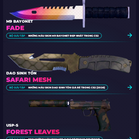
M9 BAYONET
FADE
BỘ SƯU TẬP
NHỮNG MẪU SKIN M9 BAYONET ĐẸP NHẤT TRONG CS2
DAO SINH TỒN
SAFARI MESH
BỘ SƯU TẬP
NHỮNG MẪU SKIN DAO SINH TỒN GIÁ RẺ TRONG CS2 [2026]
USP-S
FOREST LEAVES