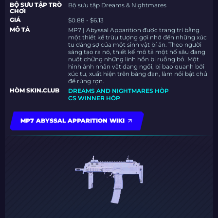
BỘ SƯU TẬP TRÒ
Bộ sưu tập Dreams & Nightmares
CHƠI
GIÁ
$0.88 - $6.13
MÔ TẢ
MP7 | Abyssal Apparition được trang trí bằng
một thiết kế trừu tượng gợi nhớ đến những xúc
tu đáng sợ của một sinh vật bí ẩn. Theo người
sáng tạo ra nó, thiết kế mô tả một hố sâu đang
nuốt chửng những linh hồn bị ruồng bỏ. Một
hình ảnh nhân vật đang ngồi, bị bao quanh bởi
xúc tu, xuất hiện trên băng đạn, làm nổi bật chủ
đề rùng rợn.
HÒM SKIN.CLUB
DREAMS AND NIGHTMARES HÒP
CS WINNER HÒP
MP7 ABYSSAL APPARITION WIKI