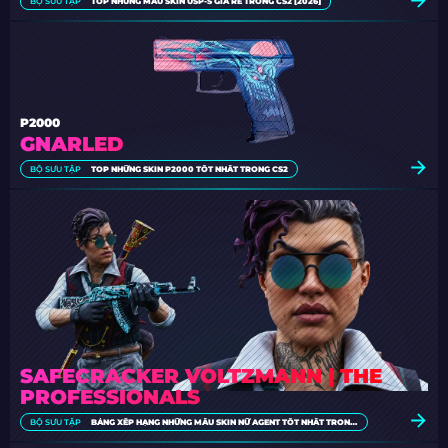
BỘ SƯU TẬP
TOP NHỮNG MẪU SKIN USP-S GIÁ RẺ TRONG CS2 [2026]
P2000
GNARLED
BỘ SƯU TẬP
TOP NHỮNG SKIN P2000 TỐT NHẤT TRONG CS2
SAFECRACKER VOLTZMANN | THE
PROFESSIONALS
BỘ SƯU TẬP
BẢNG XẾP HẠNG NHỮNG MẪU SKIN NỮ AGENT TỐT NHẤT TRONG CS2 [2026]