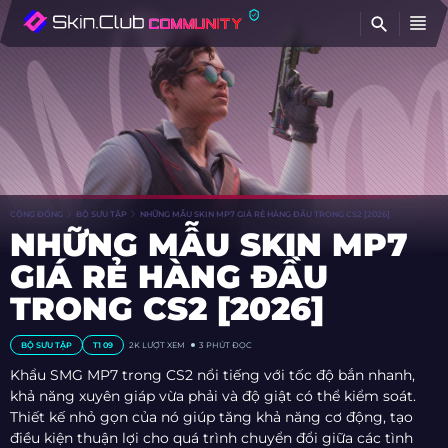
TÌ
CỘNG ĐỒNG
BỘ SƯU TẬP
NHỮNG MẪU SKIN MP7 GIÁ RẺ HÀNG ĐẦU TRONG CS2 [2026]
NHỮNG MẪU SKIN MP7
GIÁ RẺ HÀNG ĐẦU
TRONG CS2 [2026]
BỘ SƯU TẬP
T1 09
2K
LƯỢT XEM
3 PHÚT ĐỌC
Khẩu SMG MP7 trong CS2 nổi tiếng với tốc độ bắn nhanh,
khả năng xuyên giáp vừa phải và độ giật có thể kiểm soát.
Thiết kế nhỏ gọn của nó giúp tăng khả năng cơ động, tạo
điều kiện thuận lợi cho quá trình chuyển đổi giữa các tình