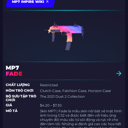
MP7 IMPIRE WIKI
MP7
FADE
CHẤT LƯỢNG
Restricted
HÒM TRÒ CHƠI
Clutch Case, Falchion Case, Horizon Case
BỘ SƯU TẬP TRÒ
The 2021 Dust 2 Collection
CHƠI
GIÁ
$4.20 – $7.30
MÔ TẢ
Skin MP7 | Fade là mẫu skin nổi bật về mặt hình
ảnh trong CS2 và được biết đến với hiệu ứng
chuyển đổi màu sắc từ sôi động và rực rỡ cho
đến tăm tối. Những ai đánh giá cao các họa tiết