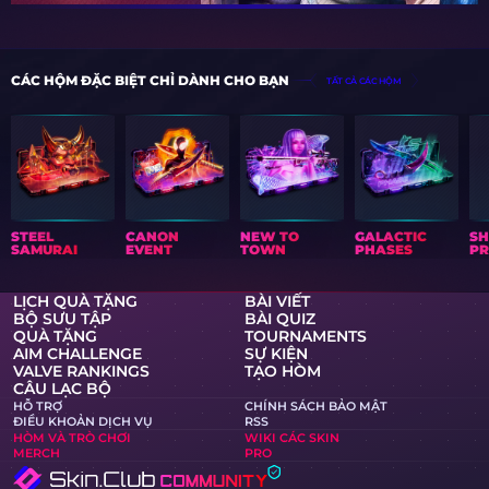
CÁC HỘM ĐẶC BIỆT CHỈ DÀNH CHO BẠN
TẤT CẢ CÁC HỘM
STEEL
CANON
NEW TO
GALACTIC
S
SAMURAI
EVENT
TOWN
PHASES
PR
LỊCH QUÀ TẶNG
BÀI VIẾT
BỘ SƯU TẬP
BÀI QUIZ
QUÀ TẶNG
TOURNAMENTS
AIM CHALLENGE
SỰ KIỆN
VALVE RANKINGS
TẠO HÒM
CÂU LẠC BỘ
HỖ TRỢ
CHÍNH SÁCH BẢO MẬT
ĐIỀU KHOẢN DỊCH VỤ
RSS
HÒM VÀ TRÒ CHƠI
WIKI CÁC SKIN
MERCH
PRO