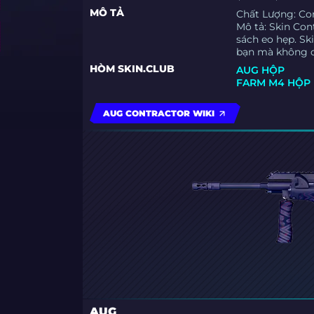
MÔ TẢ
Chất Lượng: C
Mô tả: Skin Con
sách eo hẹp. Sk
bạn mà không cầ
HÒM SKIN.CLUB
AUG HỘP
FARM M4 HỘP
AUG CONTRACTOR WIKI
AUG