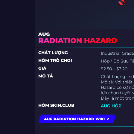
AUG
RADIATION HAZARD
CHẤT LƯỢNG
Industrial Grad
HÒM TRÒ CHƠI
Hộp / Bộ Sưu T
GIÁ
$2.50 – $3.20
MÔ TẢ
Chất Lượng: Ind
Mô tả: Với thiế
Hazard có sự nổ
lựa chọn tuyệt 
Đây là một tron
HÒM SKIN.CLUB
AUG HỘP
AUG RADIATION HAZARD WIKI