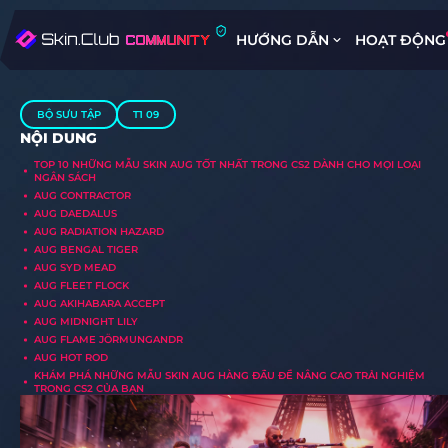
HƯỚNG DẪN
HOẠT ĐỘNG
BỘ SƯU TẬP
T1 09
NỘI DUNG
TOP 10 NHỮNG MẪU SKIN AUG TỐT NHẤT TRONG CS2 DÀNH CHO MỌI LOẠI
NGÂN SÁCH
AUG CONTRACTOR
AUG DAEDALUS
AUG RADIATION HAZARD
AUG BENGAL TIGER
AUG SYD MEAD
AUG FLEET FLOCK
AUG AKIHABARA ACCEPT
AUG MIDNIGHT LILY
AUG FLAME JÖRMUNGANDR
AUG HOT ROD
KHÁM PHÁ NHỮNG MẪU SKIN AUG HÀNG ĐẦU ĐỂ NÂNG CAO TRẢI NGHIỆM
TRONG CS2 CỦA BẠN