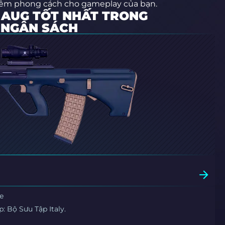
thêm phong cách cho gameplay của bạn.
 AUG TỐT NHẤT TRONG
 NGÂN SÁCH
e
: Bộ Sưu Tập Italy.