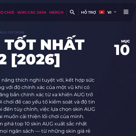
RÒ CHƠI
WIKI CÁC SKIN
MERCH
HỖ TRỢ
VI
AUG CS2 [2026]
 TỐT NHẤT
MỤC
10
 [2026]
năng thích nghi tuyệt vời, kết hợp sức
 với độ chính xác của một vũ khí có
ăng bắn chính xác từ xa khiến AUG trở
chơi đề cao yếu tố kiểm soát và độ tin
i đến tùy chỉnh, việc lựa chọn skin AUG
ai muốn cải thiện lối chơi của mình.
m phá top 10 skin AUG xuất sắc nhất
 mọi ngân sách — từ những skin giá rẻ