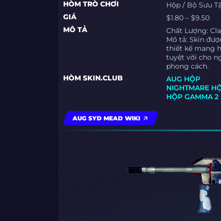
HÒM TRÒ CHƠI
Hộp / Bộ Sưu 
GIÁ
$1.80 – $9.50
MÔ TẢ
Chất Lượng: Cla
Mô tả: Skin đượ
thiết kế mang h
tuyệt vời cho 
phong cách.
HÒM SKIN.CLUB
AUG HỘP
NIGHTMARE H
HỘP GAMMA 2
AUG SYD MEAD WIKI