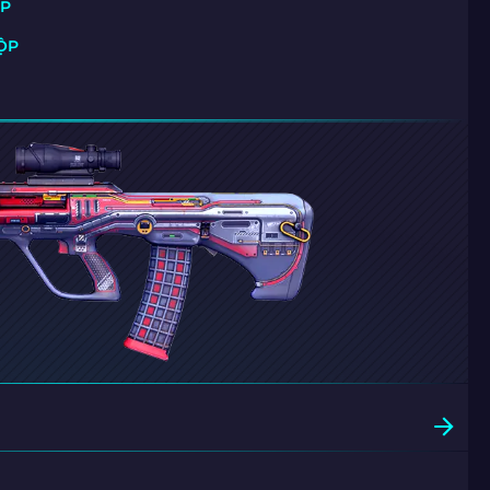
ỘP
HỘP