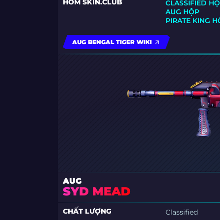
HÒM SKIN.CLUB
CLASSIFIED H
AUG HỘP
PIRATE KING 
AUG BENGAL TIGER WIKI
AUG
SYD MEAD
CHẤT LƯỢNG
Classified