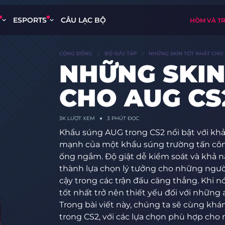
ESPORTS
CÂU LẠC BỘ
HÒM VÀ T
CỘNG ĐỒNG
BỘ SƯU TẬP
NHỮNG SKIN TỐT NHẤT CHO 
NHỮNG SKIN
CHO AUG CS2
3K
LƯỢT XEM
3 PHÚT ĐỌC
Khẩu súng AUG trong CS2 nổi bật với khả 
mạnh của một khẩu súng trường tấn công
ống ngắm. Độ giật dễ kiểm soát và khả n
thành lựa chọn lý tưởng cho những người 
cậy trong các trận đấu căng thẳng. Khi nó
tốt nhất trở nên thiết yếu đối với những 
Trong bài viết này, chúng ta sẽ cùng khá
trong CS2, với các lựa chọn phù hợp cho