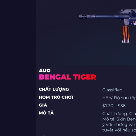
AUG
BENGAL TIGER
CHẤT LƯỢNG
Classified
HÒM TRÒ CHƠI
Hộp/ Bộ sưu tậ
GIÁ
$7.30 – $38
MÔ TẢ
Chất Lượng: Cla
Mô tả: Skin Ben
ý với những vân
tuyệt với nếu so