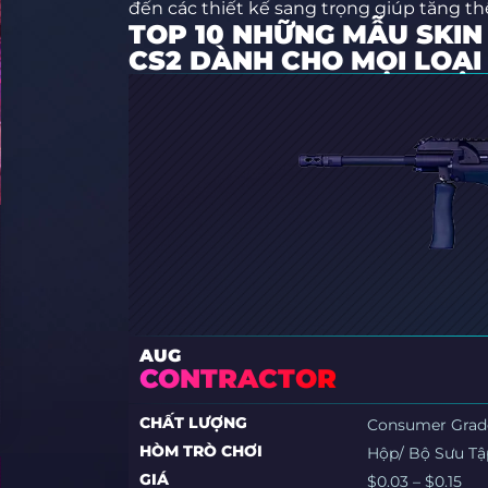
đến các thiết kế sang trọng giúp tăng 
TOP 10 NHỮNG MẪU SKIN
CS2 DÀNH CHO MỌI LOẠI
AUG
CONTRACTOR
CHẤT LƯỢNG
Consumer Grad
HÒM TRÒ CHƠI
Hộp/ Bộ Sưu Tập
GIÁ
$0.03 – $0.15