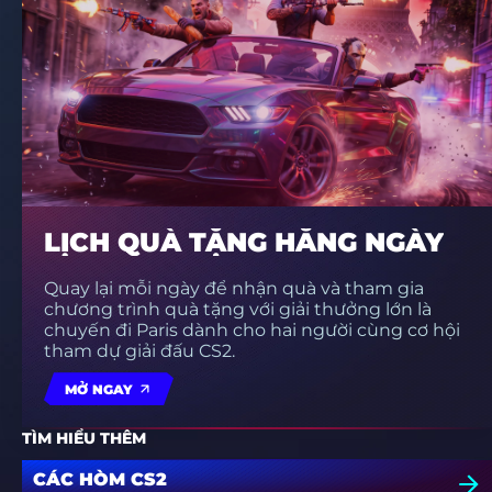
LỊCH QUÀ TẶNG HẰNG NGÀY
Quay lại mỗi ngày để nhận quà và tham gia
chương trình quà tặng với giải thưởng lớn là
chuyến đi Paris dành cho hai người cùng cơ hội
tham dự giải đấu CS2.
MỞ NGAY
TÌM HIỂU THÊM
CÁC HÒM CS2