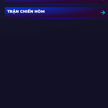
TRẬN CHIẾN HÒM