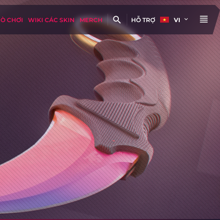
RÒ CHƠI
WIKI CÁC SKIN
MERCH
HỖ TRỢ
VI