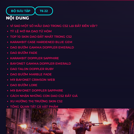
BỘ SƯU TẬP
T6 22
NỘI DUNG
VÌ SAO MỘT SỐ MẪU DAO TRONG CS2 LẠI ĐẮT ĐẾN VẬY?
TỶ LỆ MỞ RA DAO TỪ HÒM
TOP 10 SKIN DAO ĐẮT NHẤT TRONG CS2
KARAMBIT CASE HARDENED BLUE GEM
DAO BƯỚM GAMMA DOPPLER EMERALD
DAO BƯỚM FADE
KARAMBIT DOPPLER SAPPHIRE
BAYONET GAMMA DOPPLER EMERALD
DAO TALON DOPPLER RUBY
DAO BƯỚM MARBLE FADE
M9 BAYONET CRIMSON WEB
DAO BƯỚM LORE
M9 BAYONET DOPPLER SAPPHIRE
CÁCH NHẬN NHỮNG CON DAO CS2 ĐẮT GIÁ
XU HƯỚNG THỊ TRƯỜNG SKIN CS2
TỔNG QUAN TẤT CẢ VẬT PHẨM