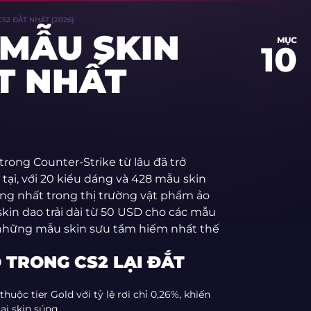
S2 ĐẮT NHẤT [2026]
MẪU SKIN
MỤC
10
T NHẤT
 trong Counter-Strike từ lâu đã trở
ại, với 20 kiểu dáng và 428 mẫu skin
ọng nhất trong thị trường vật phẩm ảo
skin dao trải dài từ 50 USD cho các mẫu
i những mẫu skin sưu tầm hiếm nhất thế
 TRONG CS2 LẠI ĐẮT
huộc tier Gold với tỷ lệ rơi chỉ 0,26%, khiến
i skin súng.