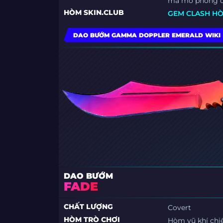
mà mô phỏng ch
HÒM SKIN.CLUB
GEM CLASH H
DAO BƯỚM GAMMA DOPPLER EMERALD WIKI
DAO BƯỚM
FADE
CHẤT LƯỢNG
Covert
HÒM TRÒ CHƠI
Hòm vũ khí chi