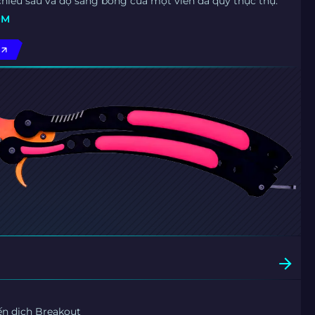
iều sâu và độ sáng bóng của một viên đá quý thực thụ.
ÒM
ến dịch Breakout