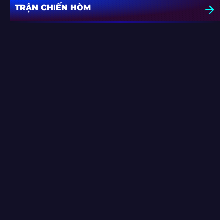
TRẬN CHIẾN HÒM