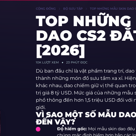
CỘNG ĐỒNG
BỘ SƯU TẬP
TOP NHỮNG MẪU SKIN DAO C
TOP NHỮNG 
DAO CS2 ĐẮ
[2026]
10K
LƯỢT XEM
23 PHÚT ĐỌC
Dù ban đầu chỉ là vật phẩm trang trí, dao
thành những món đồ sưu tầm xa xỉ. Hiện t
khác nhau, dao chiếm giữ vị thế quan tr
trị giá 8 tỷ USD. Mức giá của những mẫu 
phổ thông đến hơn 1,5 triệu USD đối vớ
giới.
VÌ SAO MỘT SỐ MẪU DAO
ĐẾN VẬY?
Độ hiếm gốc:
Mọi mẫu skin dao đều t
chúng mặc định hiếm hơn hẳn các loạ