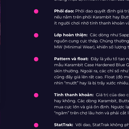
Phôi dao:
Phôi dao quyết định giá tr
nếu nằm trên phôi Karambit hay Butte
ít người chơi nhờ tính thanh khoản v
Lớp hoàn thiện:
Các dòng như Sapph
nguồn cung cực thấp. Chúng thường 
MW (Minimal Wear), khiến số lượng t
Pattern và float:
Đây là yếu tố tạo 
mẫu Karambit Case Hardened Blue G
skin thường. Ngoài ra, các chỉ số nh
cũng đẩy giá lên rất cao. Float (độ m
nhìn “mướt” hay là bị trầy xước nhiều.
Tính thanh khoản:
Giá trị của dao 
hay không. Các dòng Karambit, Butte
mua cực lớn và giá ổn định. Ngược lạ
“ngâm” trên chợ lâu hơn và phải cắt 
StatTrak:
Với dao, StatTrak không ph