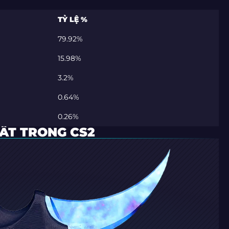
TỶ LỆ %
79.92%
15.98%
3.2%
0.64%
0.26%
HẤT TRONG CS2