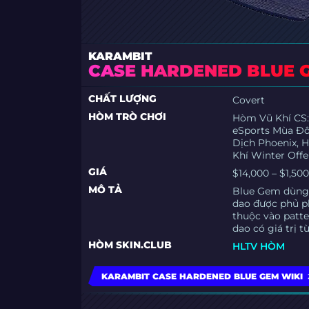
KARAMBIT
CASE HARDENED BLUE 
CHẤT LƯỢNG
Covert
HÒM TRÒ CHƠI
Hòm Vũ Khí CS:
eSports Mùa Đô
Dịch Phoenix, 
Khí Winter Offe
GIÁ
$14,000 – $1,50
MÔ TẢ
Blue Gem dùng 
dao được phủ p
thuộc vào patte
dao có giá trị 
HÒM SKIN.CLUB
HLTV HÒM
KARAMBIT CASE HARDENED BLUE GEM WIKI