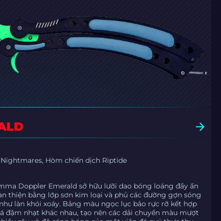
ALD
ightmares, Hòm chiến dịch Riptide
ma Doppler Emerald sở hữu lưỡi dao bóng loáng đầy ấn
àn thiện bằng lớp sơn kim loại và phủ các đường gợn sóng
như làn khói xoáy. Bảng màu ngọc lục bảo rực rỡ kết hợp
 lá đậm nhạt khác nhau, tạo nên các dải chuyển màu mượt