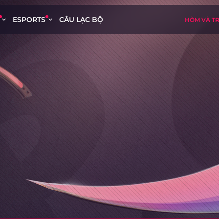
ESPORTS
CÂU LẠC BỘ
HÒM VÀ T