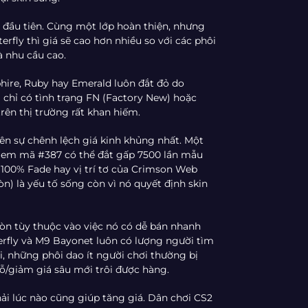
ị đầu tiên. Cùng một lớp hoàn thiện, nhưng
rfly thì giá sẽ cao hơn nhiều so với các phôi
à nhu cầu cao.
ire, Ruby hay Emerald luôn đắt đỏ do
chỉ có tình trạng FN (Factory New) hoặc
rên thị trường rất khan hiếm.
nên sự chênh lệch giá kinh khủng nhất. Một
em mã #387 có thể đắt gấp 7500 lần mẫu
ư 100% Fade hay vị trí tơ của Crimson Web
òn) là yếu tố sống còn vì nó quyết định skin
còn tùy thuộc vào việc nó có dễ bán nhanh
rfly và M9 Bayonet luôn có lượng người tìm
i, những phôi dao ít người chơi thường bị
lỗ/giảm giá sâu mới trôi được hàng.
ải lúc nào cũng giúp tăng giá. Dân chơi CS2