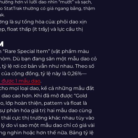
ường hơn vì lưỡi dao nhìn “mướt” và sạch,
dao StatTrak thường có giá ngang bằng, thậm
ak.
ng là sự tổng hòa của: phôi dao xịn
, float thấp (ít trầy) và lực cầu thị
M
 “Rare Special Item” (vật phẩm màu
ại hòm. Dù bạn đang săn một mẫu dao cỏ
 tỷ lệ rơi cơ bản vẫn như nhau. Theo số
của cộng đồng, tỷ lệ này là 0,26%—
a được 1 mẫu dao
.
 cho mọi loại dao, kể cả những mẫu đắt
ra dao cao hơn. Khi đã mở được “Gold
ao, lớp hoàn thiện, pattern và float là
 sự phân hóa giá trị: hai mẫu dao cùng
i thái cực thị trường khác nhau tùy vào
lý do vì sao một mẫu dao chỉ có giá vài
àng nghìn hoặc hơn thế nữa. Bảng tỷ lệ