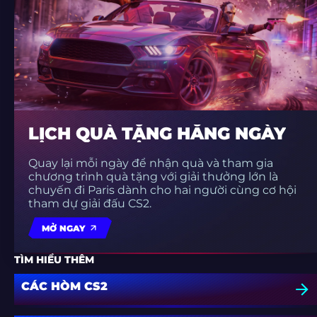
LỊCH QUÀ TẶNG HẰNG NGÀY
Quay lại mỗi ngày để nhận quà và tham gia
chương trình quà tặng với giải thưởng lớn là
chuyến đi Paris dành cho hai người cùng cơ hội
tham dự giải đấu CS2.
MỞ NGAY
TÌM HIỂU THÊM
CÁC HÒM CS2