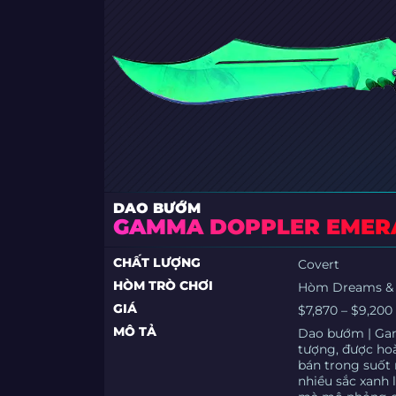
DAO BƯỚM
GAMMA DOPPLER EMER
CHẤT LƯỢNG
Covert
HÒM TRÒ CHƠI
Hòm Dreams & N
GIÁ
$7,870 – $9,200
MÔ TẢ
Dao bướm | Gam
tượng, được ho
bán trong suốt 
nhiều sắc xanh