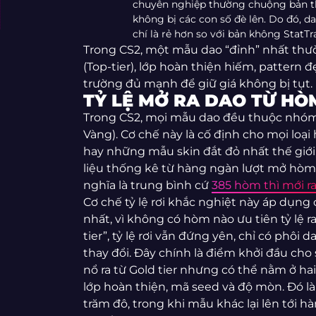
chuyên nghiệp thường chuộng bản th
không bị các con số đè lên. Do đó, 
chí là rẻ hơn so với bản không StatTr
Trong CS2, một mẫu dao “đỉnh” nhất thườ
(Top-tier), lớp hoàn thiện hiếm, pattern đẹp
trường đủ mạnh để giữ giá không bị tụt.
TỶ LỆ MỞ RA DAO TỪ HÒ
Trong CS2, mọi mẫu dao đều thuộc nhóm
Vàng). Cơ chế này là cố định cho mọi lo
hay những mẫu skin đắt đỏ nhất thế giới,
liệu thống kê từ hàng ngàn lượt mở hòm 
nghĩa là trung bình cứ
385 hòm thì mới r
Cơ chế tỷ lệ rơi khắc nghiệt này áp dụng
nhất, vì không có hòm nào ưu tiên tỷ lệ 
tier”, tỷ lệ rơi vẫn đứng yên, chỉ có phôi d
thay đổi. Đây chính là điểm khởi đầu cho
nổ ra từ Gold tier nhưng có thể nằm ở ha
lớp hoàn thiện, mã seed và độ mòn. Đó là 
trăm đô, trong khi mẫu khác lại lên tới h