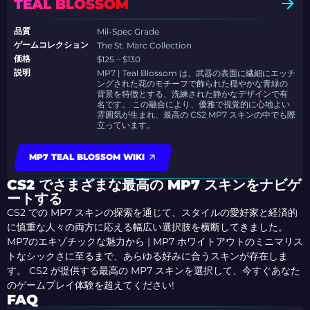
TEAL BLOSSOM
品質
Mil-Spec Grade
ゲームコレクション
The St. Marc Collection
価格
$125 – $130
説明
MP7 | Teal Blossom は、武器の表面に繊細にエッチ
ングされた花のモチーフで飾られた穏やかな青緑の
背景を特徴とする、洗練された静かなデザインで有
名です。 この融合により、優雅で視覚的に心地よい
雰囲気が生まれ、最高の CS2 MP7 スキンの中でも際
立っています。
MP7 TEAL BLOSSOM WIKI
CS2 でさまざまな最高の MP7 スキンをナビゲ
ートする
CS2 での MP7 スキンの探索を通じて、スタイルの愛好家と経済的
に慎重な人々の両方に応える幅広い選択肢を横断してきました。
MP7のエキゾチックな魅力から | MP7 ホワイトアウトのミニマリス
トなシックさに至るまで、あらゆる好みに合うスキンが存在しま
す。 CS2 が提供する最高の MP7 スキンを選択して、今すぐあなた
のゲームプレイ体験を超えてください!
FAQ