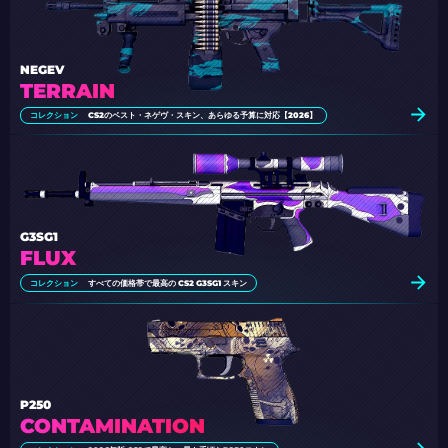
NEGEV
TERRAIN
コレクション
CS2のベスト・ネゲヴ・スキン、あらゆる予算に対応【2026】
G3SG1
FLUX
コレクション
すべての価格帯で最高の CS2 G3SG1 スキン
P250
CONTAMINATION