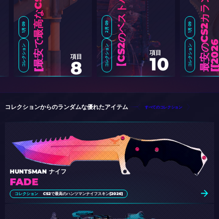
2月 09
1月 09
1月 09
コレクション
コレクション
コレクション
項目
項目
10
8
C
S
2
の
ベ
ス
ト
ハ
ロ
ウ
ィ
ン
ス
キ
ン
【
2
0
2
最
安
で
最
高
な
C
S
2
M
4
A
1
-
S
ス
キ
ン
[
2
0
2
コレクションからのランダムな優れたアイテム
すべてのコレクション
HUNTSMAN ナイフ
FADE
コレクション
CS2で最高のハンツマンナイフスキン[2026]