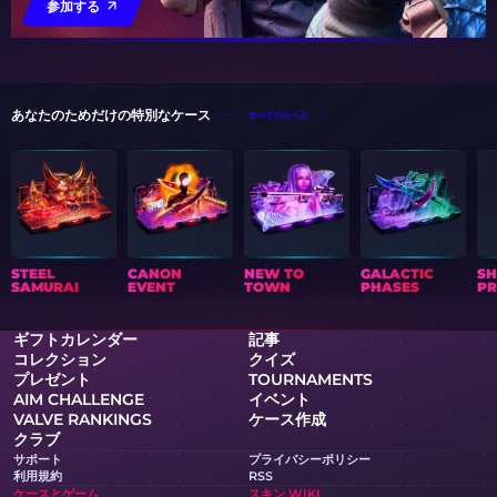
参加する
あなたのためだけの特別なケース
すべてのケース
STEEL
CANON
NEW TO
GALACTIC
S
SAMURAI
EVENT
TOWN
PHASES
PR
ギフトカレンダー
記事
コレクション
クイズ
プレゼント
TOURNAMENTS
AIM CHALLENGE
イベント
VALVE RANKINGS
ケース作成
クラブ
サポート
プライバシーポリシー
利用規約
RSS
ケースとゲーム
スキン WIKI