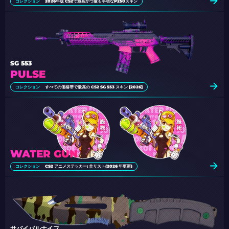
コレクション
2026年版 CS2で最高かつ最も手頃なP250スキン
SG 553
PULSE
コレクション
すべての価格帯で最高の CS2 SG 553 スキン [2026]
WATER GUN
コレクション
CS2 アニメステッカー: 全リスト(2026 年更新)
サバイバルナイフ