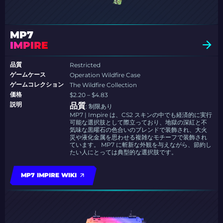
MP7
IMPIRE
品質
Restricted
ゲームケース
Operation Wildfire Case
ゲームコレクション
The Wildfire Collection
価格
$2.20 – $4.83
説明
品質
: 制限あり
MP7 | Impire は、CS2 スキンの中でも経済的に実行
可能な選択肢として際立っており、地獄の深紅と不
気味な黒曜石の色合いのブレンドで装飾され、大火
災や液化金属を思わせる複雑なモチーフで装飾され
ています。 MP7 に斬新な外観を与えながら、節約し
たい人にとっては典型的な選択肢です。
MP7 IMPIRE WIKI