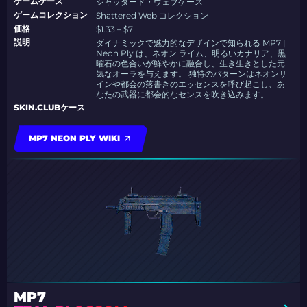
ゲームケース
シャッタード・ウェブケース
ゲームコレクション
Shattered Web コレクション
価格
$1.33 – $7
説明
ダイナミックで魅力的なデザインで知られる MP7 |
Neon Ply は、ネオン ライム、明るいカナリア、黒
曜石の色合いが鮮やかに融合し、生き生きとした元
気なオーラを与えます。 独特のパターンはネオンサ
インや都会の落書きのエッセンスを呼び起こし、あ
なたの武器に都会的なセンスを吹き込みます。
SKIN.CLUBケース
MP7 NEON PLY WIKI
MP7