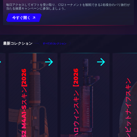
毎日アクセスしてギフトを受け取り、CS2トーナメントを観戦できる2名様分のパリ旅行が
当たる抽選キャンペーンに参加しましょう。
今すぐ開く
最新コレクション
すべてのコレクション
6
】
6
]
最
安
の
C
S
2
カ
ラ
ン
ビ
ッ
ト
ナ
イ
フ
ス
キ
ン
[
2
0
2