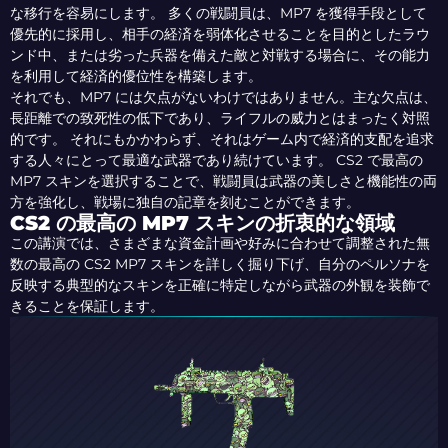
な移行を容易にします。 多くの戦闘員は、MP7 を獲得手段として
優先的に採用し、相手の経済を弱体化させることを目的としたラウ
ンド中、または劣った兵器を備えた敵と対戦する場合に、その能力
を利用して経済的優位性を構築します。
それでも、MP7 には欠点がないわけではありません。主な欠点は、
長距離での致死性の低下であり、ライフルの威力とはまったく対照
的です。 それにもかかわらず、それはゲーム内で経済的支配を追求
する人々にとって最適な武器であり続けています。 CS2 で最高の
MP7 スキンを選択することで、戦闘員は武器の美しさと機能性の両
方を強化し、戦場に独自の記章を刻むことができます。
CS2 の最高の MP7 スキンの折衷的な領域
この講演では、さまざまな資金計画や好みに合わせて調整された無
数の最高の CS2 MP7 スキンを詳しく掘り下げ、自分のペルソナを
反映する典型的なスキンを正確に特定しながら武器の外観を装飾で
きることを保証します。