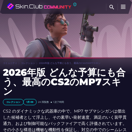
検
コミュニティ
コレクション
2026年版 どんな予算にも合う、最高のCS2のMP7スキン
2026年版 どんな予算にも合
う、最高のCS2のMP7スキ
ン
コレクション
1月 09
2K
閲覧数
1 読了時間
CS2 のダイナミックな武器庫の中で、MP7 サブマシンガンは傑出
した候補者として浮上し、その素早い発射速度、満足のいく装甲貫
通力、および制御可能なバックファイアで高く評価されています。
その小さな構造は機敏な機動性を保証し、対立の中でのシームレス