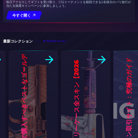
毎日アクセスしてギフトを受け取り、CS2トーナメントを観戦できる2名様分のパリ旅行が
当たる抽選キャンペーンに参加しましょう。
今すぐ開く
最新コレクション
すべてのコレクション
デ
ベ
ス
ト
C
S
2
ス
キ
ン
取
引
サ
イ
ト
：
究
極
の
ガ
イ
ド
[
2
0
2
6
】