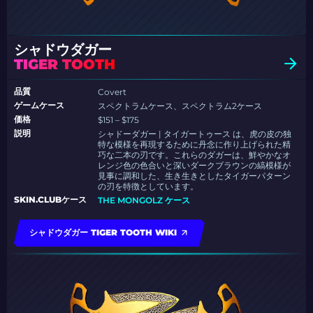
シャドウダガー
TIGER TOOTH
品質
Covert
ゲームケース
スペクトラムケース、スペクトラム2ケース
価格
$151 – $175
説明
シャドーダガー | タイガートゥース は、虎の皮の独
特な模様を再現するために丹念に作り上げられた精
巧な二本の刃です。これらのダガーは、鮮やかなオ
レンジ色の色合いと深いダークブラウンの縞模様が
見事に調和した、生き生きとしたタイガーパターン
の刃を特徴としています。
SKIN.CLUBケース
THE MONGOLZ ケース
シャドウダガー TIGER TOOTH WIKI