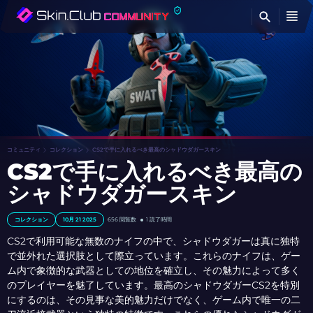
検
コミュニティ
コレクション
CS2で手に入れるべき最高のシャドウダガースキン
CS2で手に入れるべき最高の
シャドウダガースキン
コレクション
10月 21 2025
656
閲覧数
1 読了時間
CS2で利用可能な無数のナイフの中で、シャドウダガーは真に独特
で並外れた選択肢として際立っています。これらのナイフは、ゲー
ム内で象徴的な武器としての地位を確立し、その魅力によって多く
のプレイヤーを魅了しています。最高のシャドウダガーCS2を特別
にするのは、その見事な美的魅力だけでなく、ゲーム内で唯一の二