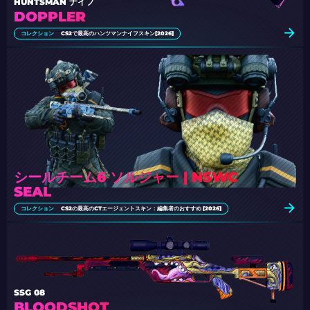
HUNTSMAN ナイフ
DOPPLER
コレクション
CS2で最高のハンツマンナイフスキン[2026]
シールチーム6 ソルジャー | NSWC
SEAL
コレクション
CS2の最高のCTエージェントスキン：編集者のおすすめ [2026]
SSG 08
BLOODSHOT