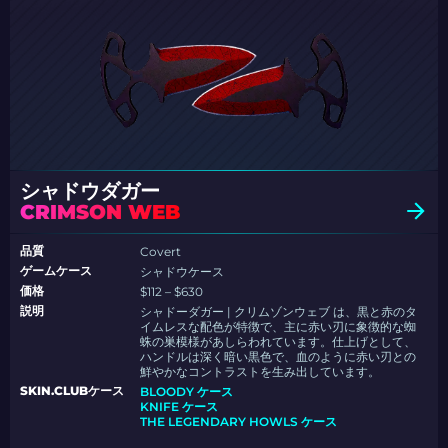
シャドウダガー
CRIMSON WEB
品質
Covert
ゲームケース
シャドウケース
価格
$112 – $630
説明
シャドーダガー | クリムゾンウェブ は、黒と赤のタ
イムレスな配色が特徴で、主に赤い刃に象徴的な蜘
蛛の巣模様があしらわれています。仕上げとして、
ハンドルは深く暗い黒色で、血のように赤い刃との
鮮やかなコントラストを生み出しています。
SKIN.CLUBケース
BLOODY ケース
KNIFE ケース
THE LEGENDARY HOWLS ケース