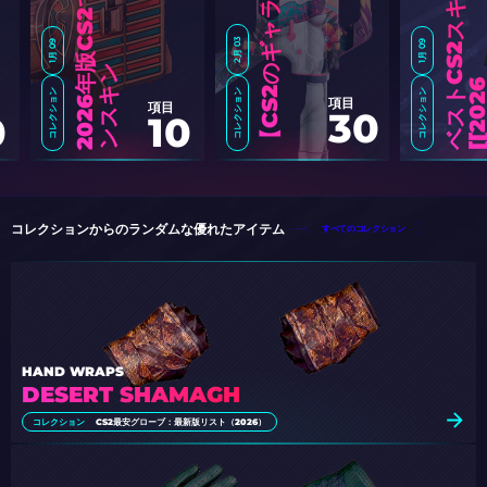
2月 03
1月 09
1月 09
ン
コレクション
コレクション
コレクション
2
0
2
6
年
版
C
S
2
で
購
入
す
べ
き
ベ
ス
ト
な
ゴ
ー
ル
ン
ス
キ
項目
項目
30
0
10
C
S
2
の
ギ
ャ
ラ
リ
ー
ケ
ー
ス
全
ス
キ
ン
【
2
0
2
コレクションからのランダムな優れたアイテム
すべてのコレクション
HAND WRAPS
DESERT SHAMAGH
コレクション
CS2最安グローブ：最新版リスト（2026）