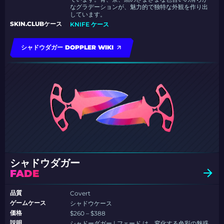
なグラデーションが、魅力的で独特な外観を作り出
しています。
SKIN.CLUBケース
KNIFE ケース
シャドウダガー DOPPLER WIKI
シャドウダガー
FADE
品質
Covert
ゲームケース
シャドウケース
価格
$260 – $388
説明
シャドーダガー | フェード は、変化する色彩の魅惑