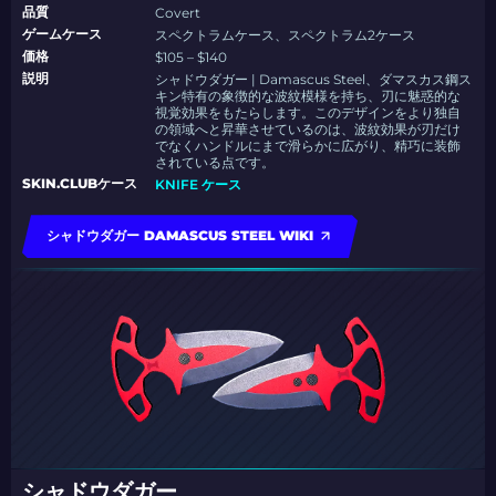
品質
Covert
ゲームケース
スペクトラムケース、スペクトラム2ケース
価格
$105 – $140
説明
シャドウダガー | Damascus Steel、ダマスカス鋼ス
キン特有の象徴的な波紋模様を持ち、刃に魅惑的な
視覚効果をもたらします。このデザインをより独自
の領域へと昇華させているのは、波紋効果が刃だけ
でなくハンドルにまで滑らかに広がり、精巧に装飾
されている点です。
SKIN.CLUBケース
KNIFE ケース
シャドウダガー DAMASCUS STEEL WIKI
シャドウダガー