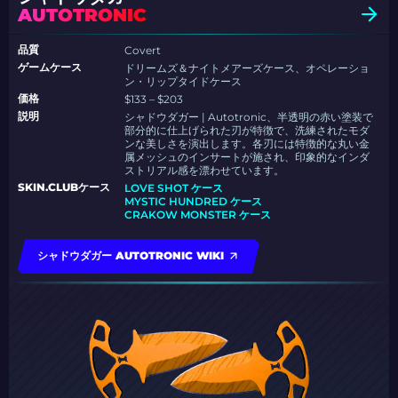
AUTOTRONIC
品質
Covert
ゲームケース
ドリームズ＆ナイトメアーズケース、オペレーショ
ン・リップタイドケース
価格
$133 – $203
説明
シャドウダガー | Autotronic、半透明の赤い塗装で
部分的に仕上げられた刃が特徴で、洗練されたモダ
ンな美しさを演出します。各刃には特徴的な丸い金
属メッシュのインサートが施され、印象的なインダ
ストリアル感を漂わせています。
SKIN.CLUBケース
LOVE SHOT ケース
MYSTIC HUNDRED ケース
CRAKOW MONSTER ケース
シャドウダガー AUTOTRONIC WIKI