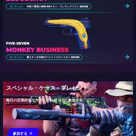
コレクション
CS2で最高のSSG 08スキン：ランキングリスト [2026]
FIVE-SEVEN
MONKEY BUSINESS
コレクション
購入すべきCS2のベストイエロースキン [2026]
スペシャル・ケース・プレゼント
毎日の定期的なケース・プレゼントに参加する
参加する