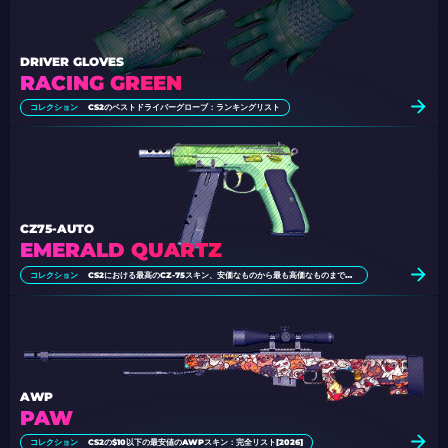
DRIVER GLOVES
RACING GREEN
コレクション
CS2のベストドライバーグローブ：ランキングリスト
CZ75-AUTO
EMERALD QUARTZ
コレクション
CS2における最高のCZ-75スキン、安価なものから最も高価なものまでの選択肢
AWP
PAW
コレクション
CS2の$10以下の最安値のAWPスキン：完全リスト[2026]