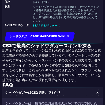
価格
$143 – $285
説明
シャドウダガー | Case Hardened、ケースハードン
ド特有の風化した外観が特徴です。これらのダガー
は、刃とハンドルの両方に顕著な変色が見られ、激
しい摩耗跡や時折見られる錆の斑点が特徴となって
います。
SKIN.CLUBケース
STAR PEARL ケース
シャドウダガー CASE HARDENED WIKI
CS2で最高のシャドウダガースキンを探る
記事全体を通して、各スキンはこれらの象徴的な武器の全体的な魅
力に貢献する独特の美学を提供しています。タイガートゥースの鮮
やかなデザインから、ケースハードンドの風化した魅力まで、各ス
キンはプレイヤーの多様な好みに対応する独自の風味を提供しま
す。この分析は、これらのスキンが既に優れたシャドウダガーの魅
力をどのように増幅するかを強調し、最高のシャドウダガーCS2を
提供する熱狂者のための優れた選択を作成します。
FAQ
シャドウダガーはCS2で良いですか？
シャドウダガーは、独特の二刀流機能のおかげでCS2で良い武