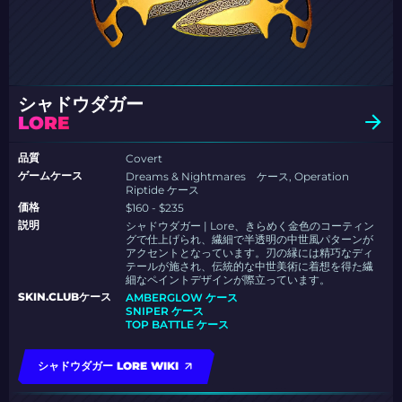
シャドウダガー
LORE
品質
Covert
ゲームケース
Dreams & Nightmares ケース, Operation
Riptide ケース
価格
$160 - $235
説明
シャドウダガー | Lore、きらめく金色のコーティン
グで仕上げられ、繊細で半透明の中世風パターンが
アクセントとなっています。刃の縁には精巧なディ
テールが施され、伝統的な中世美術に着想を得た繊
細なペイントデザインが際立っています。
SKIN.CLUBケース
AMBERGLOW ケース
SNIPER ケース
TOP BATTLE ケース
シャドウダガー LORE WIKI