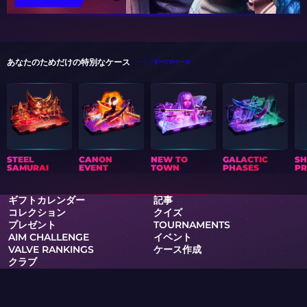
あなたのためだけの特別なケース
すべてのケース
STEEL
CANON
NEW TO
GALACTIC
S
SAMURAI
EVENT
TOWN
PHASES
PR
ギフトカレンダー
記事
コレクション
クイズ
プレゼント
TOURNAMENTS
AIM CHALLENGE
イベント
VALVE RANKINGS
ケース作成
クラブ
サポート
プライバシーポリシー
利用規約
RSS
ケースとゲーム
スキン WIKI
グッズ
PRO