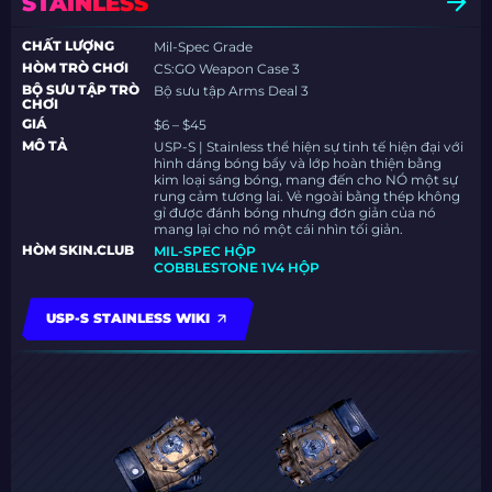
STAINLESS
CHẤT LƯỢNG
Mil-Spec Grade
HÒM TRÒ CHƠI
CS:GO Weapon Case 3
BỘ SƯU TẬP TRÒ
Bộ sưu tập Arms Deal 3
CHƠI
GIÁ
$6 – $45
MÔ TẢ
USP-S | Stainless thể hiện sự tinh tế hiện đại với
hình dáng bóng bẩy và lớp hoàn thiện bằng
kim loại sáng bóng, mang đến cho NÓ một sự
rung cảm tương lai. Vẻ ngoài bằng thép không
gỉ được đánh bóng nhưng đơn giản của nó
mang lại cho nó một cái nhìn tối giản.
HÒM SKIN.CLUB
MIL-SPEC HỘP
COBBLESTONE 1V4 HỘP
USP-S STAINLESS WIKI