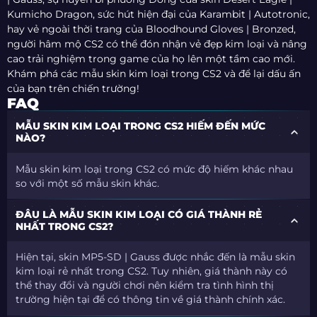
Kumicho Dragon, sức hút hiện đại của Karambit | Autotronic,
hay vẻ ngoài thời trang của Bloodhound Gloves | Bronzed,
người hâm mộ CS2 có thể đón nhận vẻ đẹp kim loại và nâng
cao trải nghiệm trong game của họ lên một tầm cao mới.
Khám phá các mẫu skin kim loại trong CS2 và để lại dấu ấn
của bạn trên chiến trường!
FAQ
MẪU SKIN KIM LOẠI TRONG CS2 HIẾM ĐẾN MỨC
NÀO?
Mẫu skin kim loại trong CS2 có mức độ hiếm khác nhau
so với một số mẫu skin khác.
ĐÂU LÀ MẪU SKIN KIM LOẠI CÓ GIÁ THÀNH RẺ
NHẤT TRONG CS2?
Hiện tại, skin MP5-SD | Gauss được nhắc đến là mẫu skin
kim loại rẻ nhất trong CS2. Tuy nhiên, giá thành này có
thể thay đổi và người chơi nên kiểm tra tình hình thị
trường hiện tại để có thông tin về giá thành chính xác.