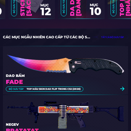
BỘ SƯU TẬP
BỘ SƯU TẬP
BỘ SƯU TẬP
MỤC
MỤC
0
10
12
CÁC MỤC NGẪU NHIÊN CAO CẤP TỪ CÁC BỘ SƯU TẬP
TẤT CẢ BỘ SƯU TẬP
DAO BẤM
FADE
BỘ SƯU TẬP
TOP MẪU SKIN DAO FLIP TRONG CS2 [2026]
NEGEV
BRATATAT