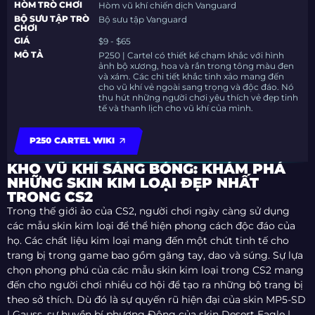
HÒM TRÒ CHƠI
Hòm vũ khí chiến dịch Vanguard
BỘ SƯU TẬP TRÒ
Bộ sưu tập Vanguard
CHƠI
GIÁ
$9 - $65
MÔ TẢ
P250 | Cartel có thiết kế chạm khắc với hình
ảnh bộ xương, hoa và rắn trong tông màu đen
và xám. Các chi tiết khắc tinh xảo mang đến
cho vũ khí vẻ ngoài sang trọng và độc đáo. Nó
thu hút những người chơi yêu thích vẻ đẹp tinh
tế và thanh lịch cho vũ khí của mình.
P250 CARTEL WIKI
KHO VŨ KHÍ SÁNG BÓNG: KHÁM PHÁ
NHỮNG SKIN KIM LOẠI ĐẸP NHẤT
TRONG CS2
Trong thế giới ảo của CS2, người chơi ngày càng sử dụng
các mẫu skin kim loại để thể hiện phong cách độc đáo của
họ. Các chất liệu kim loại mang đến một chút tinh tế cho
trang bị trong game bao gồm găng tay, dao và súng. Sự lựa
chọn phong phú của các mẫu skin kim loại trong CS2 mang
đến cho người chơi nhiều cơ hội để tạo ra những bộ trang bị
theo sở thích. Dù đó là sự quyến rũ hiện đại của skin MP5-SD
| Gauss, sự huyền bí phương Đông của skin Desert Eagle |