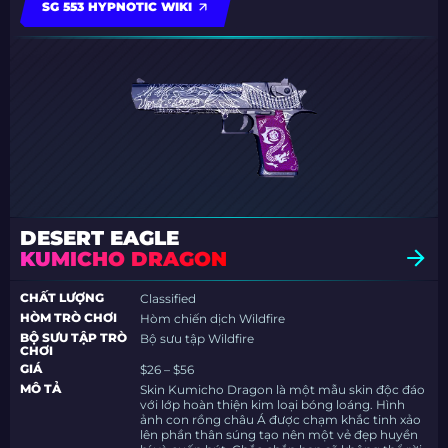
SG 553 HYPNOTIC WIKI
DESERT EAGLE
KUMICHO DRAGON
CHẤT LƯỢNG
Classified
HÒM TRÒ CHƠI
Hòm chiến dịch Wildfire
BỘ SƯU TẬP TRÒ
Bộ sưu tập Wildfire
CHƠI
GIÁ
$26 – $56
MÔ TẢ
Skin Kumicho Dragon là một mẫu skin độc đáo
với lớp hoàn thiện kim loại bóng loáng. Hình
ảnh con rồng châu Á được chạm khắc tinh xảo
lên phần thân súng tạo nên một vẻ đẹp huyền