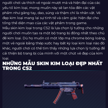
người chơi ưa thích vẻ ngoài mượt mà và hiện đại của các
yếu tố kim loại, mong muốn này sẽ lan tỏa đến các vật
phẩm như găng tay, dao, súng và thậm chí là nhân vật. Vẻ
đẹp kim loại mang lại sự tinh tế và cảm giác hiện đại cho
tổng thể diện mạo của các vật phẩm trong game.
Mẫu skin kim loại trong CS2 là lựa chọn lý tưởng cho những
người chơi muốn tạo ra một bộ trang bị đồng nhất theo chủ
đề kim loại. Dù họ muốn có một lớp mạ chrome bóng loáng,
một vẻ ngoài bằng thép xước hay bất kỳ loại kim loại nào đó
khác, người chơi có thể tìm thấy những lựa chọn lý tưởng để
cải thiện bộ trang bị của mình với một chút vẻ đẹp của kim
loại.
NHỮNG MẪU SKIN KIM LOẠI ĐẸP NHẤT
TRONG CS2