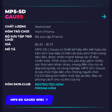
MP5-SD
GAUSS
CHẤT LƯỢNG
Restricted
HÒM TRÒ CHƠI
Hòm Prisma
BỘ SƯU TẬP TRÒ
Bộ sưu tập Prisma
CHƠI
GIÁ
$0.32 – $1.73
MÔ TẢ
MP5-SD | Gauss có thiết kế hấp dẫn kết hợp các
tấm kim loại dập có kết cấu bao phủ thân súng
tiểu liên, được nhấn mạnh bằng các lỗ đục
chiến lược. Phối màu chủ yếu bao gồm nhiều
sắc thái xám khác nhau, mang đến cho nó vẻ
đẹp bóng bẩy và công nghiệp. MP5-SD | Gauss
là lựa chọn hấp dẫn cho những người chơi
CS:GO đang tìm kiếm một lớp da độc đáo và
phong cách cho vũ khí của họ.
HÒM SKIN.CLUB
RESTRICTED HÒM
PRISMA HÒM
MP5-SD GAUSS WIKI