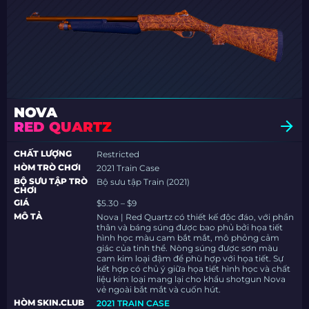
NOVA
RED QUARTZ
CHẤT LƯỢNG
Restricted
HÒM TRÒ CHƠI
2021 Train Case
BỘ SƯU TẬP TRÒ
Bộ sưu tập Train (2021)
CHƠI
GIÁ
$5.30 – $9
MÔ TẢ
Nova | Red Quartz có thiết kế độc đáo, với phần
thân và báng súng được bao phủ bởi họa tiết
hình học màu cam bắt mắt, mô phỏng cảm
giác của tinh thể. Nòng súng được sơn màu
cam kim loại đậm để phù hợp với họa tiết. Sự
kết hợp có chủ ý giữa họa tiết hình học và chất
liệu kim loại mang lại cho khẩu shotgun Nova
vẻ ngoài bắt mắt và cuốn hút.
HÒM SKIN.CLUB
2021 TRAIN CASE