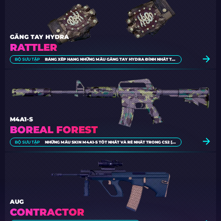
GĂNG TAY HYDRA
RATTLER
BỘ SƯU TẬP
BẢNG XẾP HẠNG NHỮNG MẪU GĂNG TAY HYDRA ĐỈNH NHẤT TRONG CS2 [2026]
M4A1-S
BOREAL FOREST
BỘ SƯU TẬP
NHỮNG MẪU SKIN M4A1-S TỐT NHẤT VÀ RẺ NHẤT TRONG CS2 [2026]
AUG
CONTRACTOR