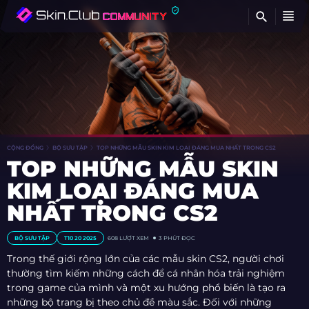
TÌ
CỘNG ĐỒNG
BỘ SƯU TẬP
TOP NHỮNG MẪU SKIN KIM LOẠI ĐÁNG MUA NHẤT TRONG CS2
TOP NHỮNG MẪU SKIN
KIM LOẠI ĐÁNG MUA
NHẤT TRONG CS2
BỘ SƯU TẬP
T10 20 2025
608
LƯỢT XEM
3 PHÚT ĐỌC
Trong thế giới rộng lớn của các mẫu skin CS2, người chơi
thường tìm kiếm những cách để cá nhân hóa trải nghiệm
trong game của mình và một xu hướng phổ biến là tạo ra
những bộ trang bị theo chủ đề màu sắc. Đối với những