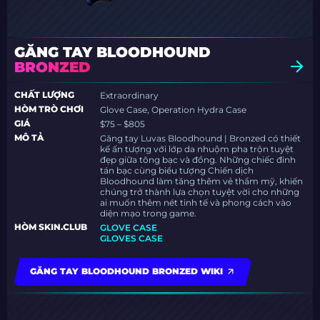
GĂNG TAY BLOODHOUND
BRONZED
CHẤT LƯỢNG
Extraordinary
HÒM TRÒ CHƠI
Glove Case, Operation Hydra Case
GIÁ
$75 – $805
MÔ TẢ
Găng tay Luvas Bloodhound | Bronzed có thiết
kế ấn tượng với lớp da nhuộm pha trộn tuyệt
đẹp giữa tông bạc và đồng. Những chiếc đinh
tán bạc cùng biểu tượng Chiến dịch
Bloodhound làm tăng thêm vẻ thẩm mỹ, khiến
chúng trở thành lựa chọn tuyệt vời cho những
ai muốn thêm nét tinh tế và phong cách vào
diện mạo trong game.
HÒM SKIN.CLUB
GLOVE CASE
GLOVES CASE
GĂNG TAY BLOODHOUND BRONZED WIKI