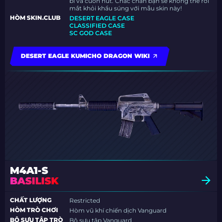
bí và cuốn hút. Chắc chắn bạn sẽ không thể rời
mắt khỏi khẩu súng với mẫu skin này!
HÒM SKIN.CLUB
DESERT EAGLE CASE
CLASSIFIED CASE
SC GOD CASE
DESERT EAGLE KUMICHO DRAGON WIKI
M4A1-S
BASILISK
CHẤT LƯỢNG
Restricted
HÒM TRÒ CHƠI
Hòm vũ khí chiến dịch Vanguard
BỘ SƯU TẬP TRÒ
Bộ sưu tập Vanguard