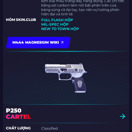
kim loại màu trắng đầy năng động. Các chi tiết
bằng sợi carbon làm nổi bật phần trên của
báng súng và ốp tay, tạo nên sự tương phản
hiện đại và tinh tế.
HÒM SKIN.CLUB
FULL FLASH HỘP
MIL-SPEC HỘP
NEW TO TOWN HỘP
M4A4 MAGNESIUM WIKI
P250
CARTEL
CHẤT LƯỢNG
Classified