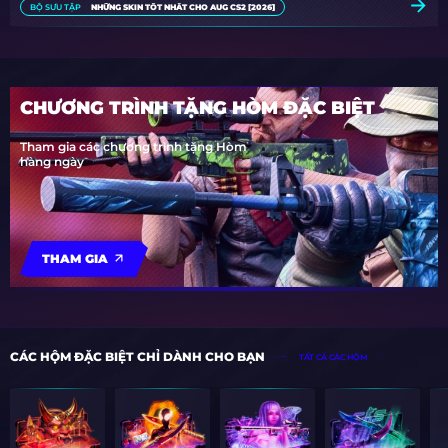
BỘ SƯU TẬP
NHỮNG SKIN TỐT NHẤT CHO AUG CS2 [2026]
CHƯƠNG TRÌNH TẶNG HÒM ĐẶC BIỆT
Tham gia các chương trình tặng Hòm
hàng ngày
THAM GIA
CÁC HỘM ĐẶC BIỆT CHỈ DÀNH CHO BẠN
TẤT CẢ CÁC HỘM