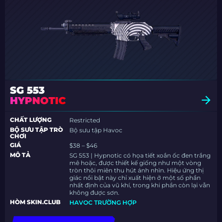
SG 553
HYPNOTIC
CHẤT LƯỢNG
Restricted
BỘ SƯU TẬP TRÒ
Bộ sưu tập Havoc
CHƠI
GIÁ
$38 – $46
MÔ TẢ
SG 553 | Hypnotic có họa tiết xoắn ốc đen trắng
mê hoặc, được thiết kế giống như một vòng
tròn thôi miên thu hút ánh nhìn. Hiệu ứng thị
giác nổi bật này chỉ xuất hiện ở một số phần
nhất định của vũ khí, trong khi phần còn lại vẫn
không được sơn.
HÒM SKIN.CLUB
HAVOC TRƯỜNG HỢP