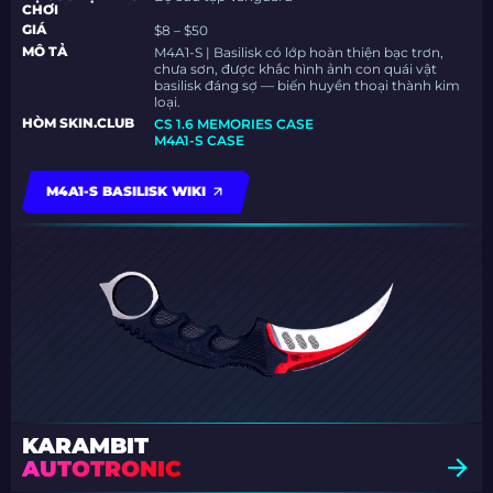
CHƠI
GIÁ
$8 – $50
MÔ TẢ
M4A1-S | Basilisk có lớp hoàn thiện bạc trơn,
chưa sơn, được khắc hình ảnh con quái vật
basilisk đáng sợ — biến huyền thoại thành kim
loại.
HÒM SKIN.CLUB
CS 1.6 MEMORIES CASE
M4A1-S CASE
M4A1-S BASILISK WIKI
KARAMBIT
AUTOTRONIC