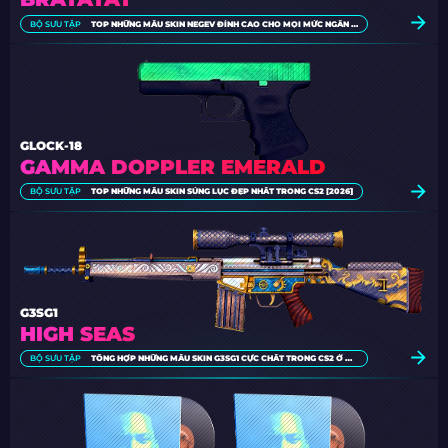
BỘ SƯU TẬP
TOP NHỮNG MẪU SKIN NEGEV ĐỈNH CAO CHO MỌI MỨC NGÂN SÁCH [2026]
GLOCK-18
GAMMA DOPPLER EMERALD
BỘ SƯU TẬP
TOP NHỮNG MẪU SKIN SÚNG LỤC ĐẸP NHẤT TRONG CS2 [2026]
G3SG1
HIGH SEAS
BỘ SƯU TẬP
TỔNG HỢP NHỮNG MẪU SKIN G3SG1 CỰC CHẤT TRONG CS2 Ở MỌI MỨC GIÁ