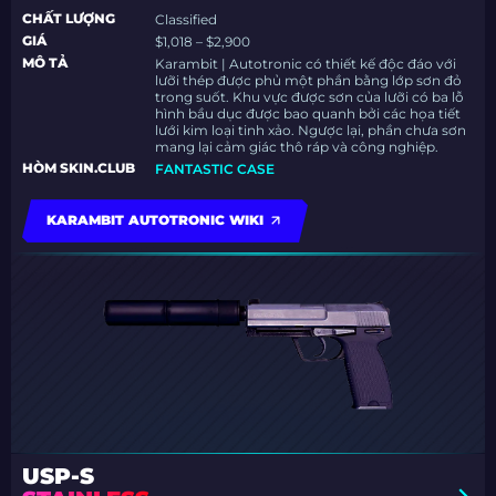
CHẤT LƯỢNG
Classified
GIÁ
$1,018 – $2,900
MÔ TẢ
Karambit | Autotronic có thiết kế độc đáo với
lưỡi thép được phủ một phần bằng lớp sơn đỏ
trong suốt. Khu vực được sơn của lưỡi có ba lỗ
hình bầu dục được bao quanh bởi các họa tiết
lưới kim loại tinh xảo. Ngược lại, phần chưa sơn
mang lại cảm giác thô ráp và công nghiệp.
HÒM SKIN.CLUB
FANTASTIC CASE
KARAMBIT AUTOTRONIC WIKI
USP-S