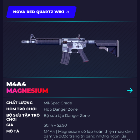
NOVA RED QUARTZ WIKI
M4A4
MAGNESIUM
CHẤT LƯỢNG
Mil-Spec Grade
HÒM TRÒ CHƠI
Hộp Danger Zone
BỘ SƯU TẬP TRÒ
Bộ sưu tập Danger Zone
CHƠI
GIÁ
$0.14 – $2.90
MÔ TẢ
M4A4 | Magnesium có lớp hoàn thiện màu xám
đậm và được trang trí bằng những ngọn lửa