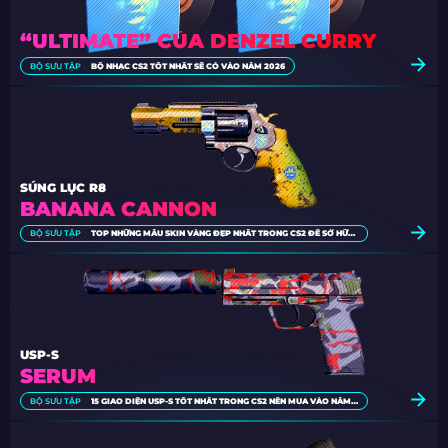
“ULTIMATE” CỦA DENZEL CURRY
BỘ SƯU TẬP
BỘ NHẠC CS2 TỐT NHẤT SẼ CÓ VÀO NĂM 2026
SÚNG LỤC R8
BANANA CANNON
BỘ SƯU TẬP
TOP NHỮNG MẪU SKIN VÀNG ĐẸP NHẤT TRONG CS2 ĐỂ SỞ HỮU [2026]
USP-S
SERUM
BỘ SƯU TẬP
15 GIAO DIỆN USP-S TỐT NHẤT TRONG CS2 NÊN MUA VÀO NĂM 2026