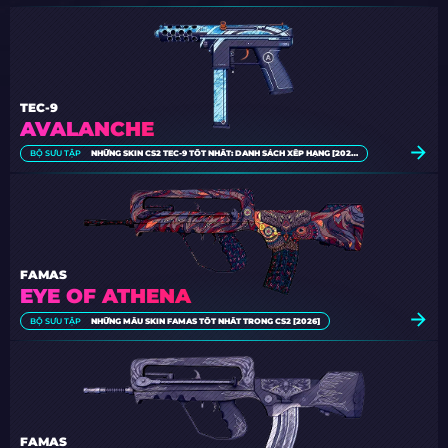
TEC-9
AVALANCHE
BỘ SƯU TẬP
NHỮNG SKIN CS2 TEC-9 TỐT NHẤT: DANH SÁCH XẾP HẠNG [2026]
FAMAS
EYE OF ATHENA
BỘ SƯU TẬP
NHỮNG MẪU SKIN FAMAS TỐT NHẤT TRONG CS2 [2026]
FAMAS