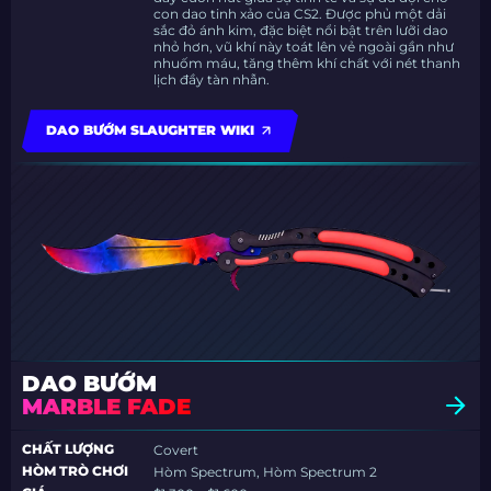
con dao tinh xảo của CS2. Được phủ một dải
sắc đỏ ánh kim, đặc biệt nổi bật trên lưỡi dao
nhỏ hơn, vũ khí này toát lên vẻ ngoài gần như
nhuốm máu, tăng thêm khí chất với nét thanh
lịch đầy tàn nhẫn.
DAO BƯỚM SLAUGHTER WIKI
DAO BƯỚM
MARBLE FADE
CHẤT LƯỢNG
Covert
HÒM TRÒ CHƠI
Hòm Spectrum, Hòm Spectrum 2