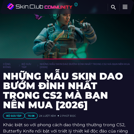
TÌ
CỘNG
BỘ SƯU
NHỮNG MẪU SKIN DAO BƯỚM ĐỈNH NHẤT TRONG CS2 MÀ BẠN NÊN MUA
ĐỒNG
TẬP
[2026]
NHỮNG MẪU SKIN DAO
BƯỚM ĐỈNH NHẤT
TRONG CS2 MÀ BẠN
NÊN MUA [2026]
BỘ SƯU TẬP
T6 08
2K LƯỢT XEM
2 PHÚT ĐỌC
Khác biệt so với phong cách dao thông thường trong CS2,
Butterfly Knife nổi bật với triết lý thiết kế độc đáo của riêng