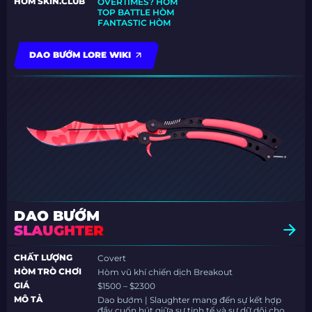
HÒM SKIN.CLUB
OVERTIMES? HÒM
TOP BATTLE HÒM
FANTASTIC HÒM
DAO BƯỚM LORE WIKI
DAO BƯỚM
SLAUGHTER
CHẤT LƯỢNG
Covert
HÒM TRÒ CHƠI
Hòm vũ khí chiến dịch Breakout
GIÁ
$1500 – $2300
MÔ TẢ
Dao bướm | Slaughter mang đến sự kết hợp
đầy cuốn hút giữa sự tinh tế và sự dữ dội cho