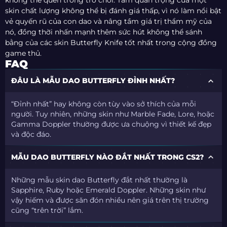
không thể quên trong trò chơi. Tầm quan trọng của một
skin chất lượng không thể bị đánh giá thấp, vì nó làm nổi bật
vẻ quyến rũ của con dao và nâng tầm giá trị thẩm mỹ của
nó, đồng thời nhấn mạnh thêm sức hút không thể sánh
bằng của các skin Butterfly Knife tốt nhất trong cộng đồng
game thủ.
FAQ
ĐÂU LÀ MẪU DAO BUTTERFLY ĐỈNH NHẤT?
“Đỉnh nhất” hay không còn tùy vào sở thích của mỗi
người. Tuy nhiên, những skin như Marble Fade, Lore, hoặc
Gamma Doppler thường được ưa chuộng vì thiết kế đẹp
và độc đáo.
MẪU DAO BUTTERFLY NÀO ĐẮT NHẤT TRONG CS2?
Những mẫu skin dao Butterfly đắt nhất thường là
Sapphire, Ruby hoặc Emerald Doppler. Những skin như
vậy hiếm và được săn đón nhiều nên giá trên thị trường
cũng “trên trời” lắm.