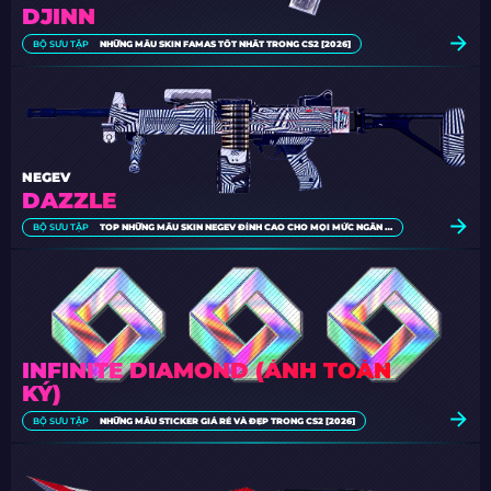
DJINN
BỘ SƯU TẬP
NHỮNG MẪU SKIN FAMAS TỐT NHẤT TRONG CS2 [2026]
NEGEV
DAZZLE
BỘ SƯU TẬP
TOP NHỮNG MẪU SKIN NEGEV ĐỈNH CAO CHO MỌI MỨC NGÂN SÁCH [2026]
INFINITE DIAMOND (ẢNH TOÀN
KÝ)
BỘ SƯU TẬP
NHỮNG MẪU STICKER GIÁ RẺ VÀ ĐẸP TRONG CS2 [2026]