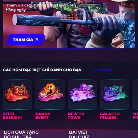
Tham gia các chương trình tặng Hòm
hàng ngày
THAM GIA
CÁC HỘM ĐẶC BIỆT CHỈ DÀNH CHO BẠN
TẤT CẢ CÁC HỘM
STEEL
CANON
NEW TO
GALACTIC
S
SAMURAI
EVENT
TOWN
PHASES
PR
LỊCH QUÀ TẶNG
BÀI VIẾT
BỘ SƯU TẬP
BÀI QUIZ