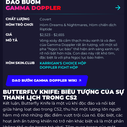
DAO BƯỚM
GAMMA DOPPLER
CHẤT LƯỢNG
Covert
HÒM TRÒ CHƠI
Hòm Dreams & Nightmares, Hòm chiến dịch
Riptide
GIÁ
$2,523 - $2,655
MÔ TẢ
Vòng xoáy đá cẩm thạch màu xanh lá và đen
của Gamma Doppler rất ấn tượng, với một số
pha “Ngọc lục bảo” thể hiện ánh sáng xanh rực
rỡ nổi bật hơn nữa. Con dao này rất khó tìm,
đặc biệt là với pha Ngọc lục bảo hiếm.
HÒM SKIN.CLUB
KARRIGAN'S CHOICE HỘP
DOPPLER FIGHT HỘP
DAO BƯỚM GAMMA DOPPLER WIKI
BUTTERFLY KNIFE: BIỂU TƯỢNG CỦA SỰ
THANH LỊCH TRONG CS2
Kết luận, Butterfly Knife là một vũ khí độc đáo và nổi bật
giữa hàng loạt dao trong CS2, thu hút một lượng lớn người
hâm mộ nhờ những đặc điểm vượt trội của nó. Đặc biệt, các
hoạt ảnh ấn tượng khiến nó trở nên khác biệt và là một phần