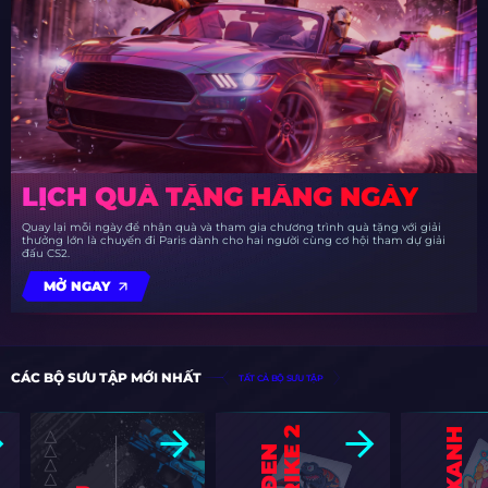
LỊCH QUÀ TẶNG HẰNG NGÀY
Quay lại mỗi ngày để nhận quà và tham gia chương trình quà tặng với giải
thưởng lớn là chuyến đi Paris dành cho hai người cùng cơ hội tham dự giải
đấu CS2.
MỞ NGAY
CÁC BỘ SƯU TẬP MỚI NHẤT
TẤT CẢ BỘ SƯU TẬP