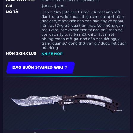
Hòm vũ khí chiến dịch Breakout
GIÁ
$800 – $1200
MÔ TẢ
Dao bướm | Stained tự hào với hoạt ảnh mở
đặc trưng và lớp hoàn thiện kim loại bị nhuộm
độc đáo, mang đến cho con dao này vẻ ngoài
rắn rỏi, từng trải qua trận mạc. Với những gam
màu xám, bạc và đen tinh tế bao phủ toàn bộ,
con dao này toát lên một khí chất tinh tế
nhưng mạnh mẽ, gợi nhớ đến họa tiết ngụy
trang quân sự, đồng thời vẫn giữ được nét cuốn
hút riêng
HÒM SKIN.CLUB
KNIFE HÒP
DAO BƯỚM STAINED WIKI