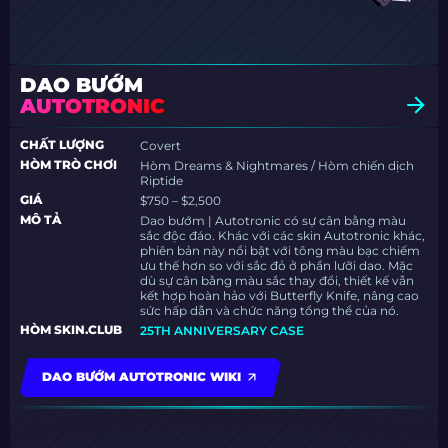
DAO BƯỚM
AUTOTRONIC
CHẤT LƯỢNG
Covert
HÒM TRÒ CHƠI
Hòm Dreams & Nightmares / Hòm chiến dịch
Riptide
GIÁ
$750 – $2,500
MÔ TẢ
Dao bướm | Autotronic có sự cân bằng màu
sắc độc đáo. Khác với các skin Autotronic khác,
phiên bản này nổi bật với tông màu bạc chiếm
ưu thế hơn so với sắc đỏ ở phần lưỡi dao. Mặc
dù sự cân bằng màu sắc thay đổi, thiết kế vẫn
kết hợp hoàn hảo với Butterfly Knife, nâng cao
sức hấp dẫn và chức năng tổng thể của nó.
HÒM SKIN.CLUB
25TH ANNIVERSARY CASE
DAO BƯỚM AUTOTRONIC WIKI