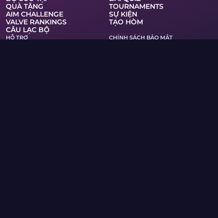
QUÀ TẶNG
TOURNAMENTS
AIM CHALLENGE
SỰ KIỆN
VALVE RANKINGS
TẠO HÒM
CÂU LẠC BỘ
HỖ TRỢ
CHÍNH SÁCH BẢO MẬT
ĐIỀU KHOẢN DỊCH VỤ
RSS
HÒM VÀ TRÒ CHƠI
WIKI CÁC SKIN
MERCH
PRO
Skin.Club © 2026
Bạn có thể nhận được skin yêu thích của mình với giá tốt
nhất. Tất cả các giao dịch hoạt động ở chế độ tự động qua
Steam bots.
MOONTAIN LTD, số 13 đường Kypranoros, văn phòng 205,
1061, Nicosia, Síp
Nếu bạn là chủ sở hữu bản quyền và phát hiện nội dung trên
trang web vi phạm quyền của mình, vui lòng liên hệ với
chúng tôi qua email tại community@skin.club . Chúng tôi
sẽ xem xét yêu cầu của bạn trong thời gian sớm nhất.
HÒM KNIFE
HÒM AWP
HÒM AGENT