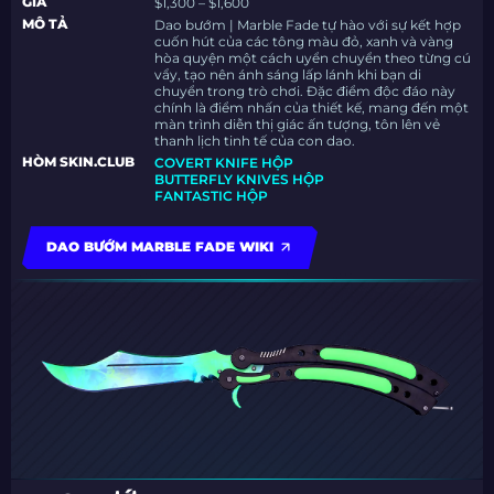
GIÁ
$1,300 – $1,600
MÔ TẢ
Dao bướm | Marble Fade tự hào với sự kết hợp
cuốn hút của các tông màu đỏ, xanh và vàng
hòa quyện một cách uyển chuyển theo từng cú
vẩy, tạo nên ánh sáng lấp lánh khi bạn di
chuyển trong trò chơi. Đặc điểm độc đáo này
chính là điểm nhấn của thiết kế, mang đến một
màn trình diễn thị giác ấn tượng, tôn lên vẻ
thanh lịch tinh tế của con dao.
HÒM SKIN.CLUB
COVERT KNIFE HỘP
BUTTERFLY KNIVES HỘP
FANTASTIC HỘP
DAO BƯỚM MARBLE FADE WIKI