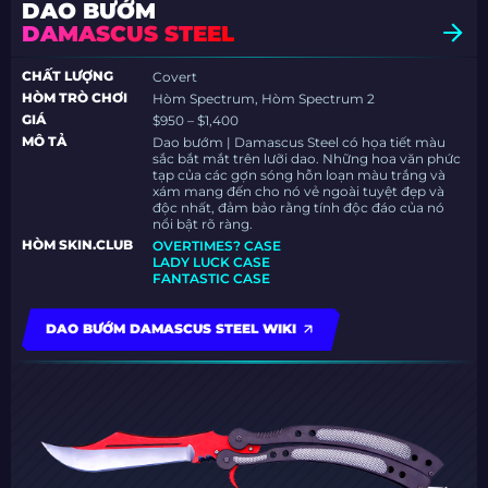
DAO BƯỚM
DAMASCUS STEEL
CHẤT LƯỢNG
Covert
HÒM TRÒ CHƠI
Hòm Spectrum, Hòm Spectrum 2
GIÁ
$950 – $1,400
MÔ TẢ
Dao bướm | Damascus Steel có họa tiết màu
sắc bắt mắt trên lưỡi dao. Những hoa văn phức
tạp của các gợn sóng hỗn loạn màu trắng và
xám mang đến cho nó vẻ ngoài tuyệt đẹp và
độc nhất, đảm bảo rằng tính độc đáo của nó
nổi bật rõ ràng.
HÒM SKIN.CLUB
OVERTIMES? CASE
LADY LUCK CASE
FANTASTIC CASE
DAO BƯỚM DAMASCUS STEEL WIKI