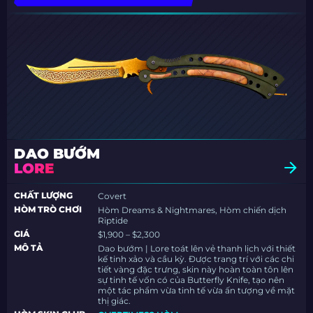
DAO BƯỚM
LORE
CHẤT LƯỢNG
Covert
HÒM TRÒ CHƠI
Hòm Dreams & Nightmares, Hòm chiến dịch
Riptide
GIÁ
$1,900 – $2,300
MÔ TẢ
Dao bướm | Lore toát lên vẻ thanh lịch với thiết
kế tinh xảo và cầu kỳ. Được trang trí với các chi
tiết vàng đặc trưng, skin này hoàn toàn tôn lên
sự tinh tế vốn có của Butterfly Knife, tạo nên
một tác phẩm vừa tinh tế vừa ấn tượng về mặt
thị giác.