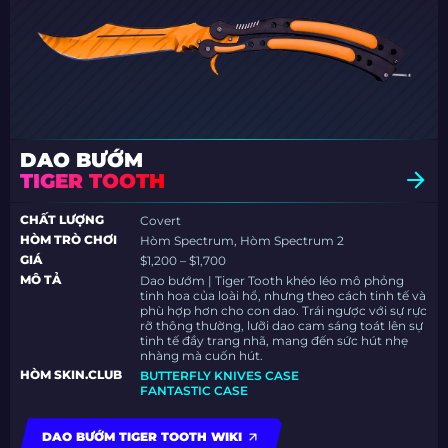
DAO BƯỚM
TIGER TOOTH
CHẤT LƯỢNG
Covert
HÒM TRÒ CHƠI
Hòm Spectrum, Hòm Spectrum 2
GIÁ
$1,200 – $1,700
MÔ TẢ
Dao bướm | Tiger Tooth khéo léo mô phỏng
tinh hoa của loài hổ, nhưng theo cách tinh tế và
phù hợp hơn cho con dao. Trái ngược với sự rực
rỡ thông thường, lưỡi dao cam sáng toát lên sự
tinh tế đầy trang nhã, mang đến sức hút nhẹ
nhàng mà cuốn hút.
HÒM SKIN.CLUB
BUTTERFLY KNIVES CASE
FANTASTIC CASE
DAO BƯỚM TIGER TOOTH WIKI