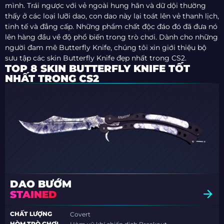
mình. Trái ngược với vẻ ngoài hung hãn và dữ dội thường
thấy ở các loại lưỡi dao, con dao này lại toát lên vẻ thanh lịch,
tinh tế và đẳng cấp. Những phẩm chất độc đáo đó đã đưa nó
lên hàng đầu về độ phổ biến trong trò chơi. Dành cho những
người đam mê Butterfly Knife, chúng tôi xin giới thiệu bộ
sưu tập các skin Butterfly Knife đẹp nhất trong CS2.
TOP 8 SKIN BUTTERFLY KNIFE TỐT
NHẤT TRONG CS2
DAO BƯỚM
STAINED
CHẤT LƯỢNG
Covert
HÒM TRÒ CHƠI