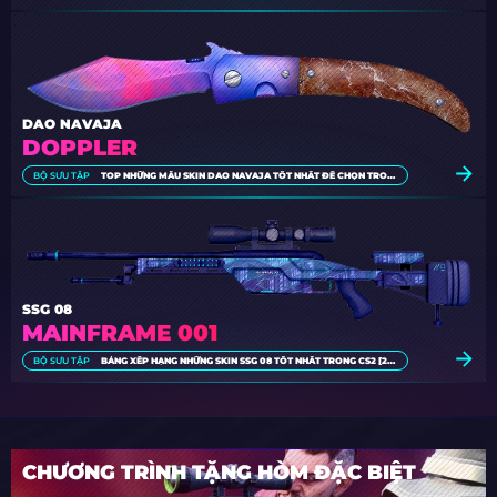
DAO NAVAJA
DOPPLER
BỘ SƯU TẬP
TOP NHỮNG MẪU SKIN DAO NAVAJA TỐT NHẤT ĐỂ CHỌN TRONG CS2 [2026]
SSG 08
MAINFRAME 001
BỘ SƯU TẬP
BẢNG XẾP HẠNG NHỮNG SKIN SSG 08 TỐT NHẤT TRONG CS2 [2026]
CHƯƠNG TRÌNH TẶNG HÒM ĐẶC BIỆT