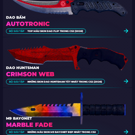
DAO BẤM
AUTOTRONIC
BỘ SƯU TẬP
TOP MẪU SKIN DAO FLIP TRONG CS2 [2026]
DAO HUNTSMAN
CRIMSON WEB
BỘ SƯU TẬP
NHỮNG SKIN DAO HUNTSMAN TỐT NHẤT TRONG CS2 [2026]
M9 BAYONET
MARBLE FADE
BỘ SƯU TẬP
NHỮNG MẪU SKIN M9 BAYONET ĐẸP NHẤT TRONG CS2