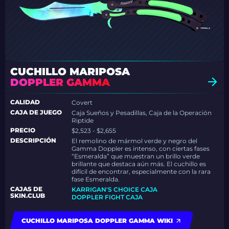
CUCHILLO MARIPOSA
DOPPLER GAMMA
CALIDAD
Covert
CAJA DE JUEGO
Caja Sueños y Pesadillas, Caja de la Operación
Riptide
PRECIO
$2,523 - $2,655
DESCRIPCIÓN
El remolino de mármol verde y negro del
Gamma Doppler es intenso, con ciertas fases
“Esmeralda” que muestran un brillo verde
brillante que destaca aún más. El cuchillo es
difícil de encontrar, especialmente con la rara
fase Esmeralda.
CAJAS DE
KARRIGAN'S CHOICE CAJA
SKIN.CLUB
DOPPLER FIGHT CAJA
CUCHILLO MARIPOSA DOPPLER GAMMA WIKI