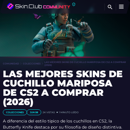
E
LAS MEJORES SKINS DE CUCHILLO MARIPOSA DE CS2 A COMPRAR
COMUNIDAD
COLECCIONES
(2026)
LAS MEJORES SKINS DE
CUCHILLO MARIPOSA
DE CS2 A COMPRAR
(2026)
COLECCIONES
JUN 08
2K VISTAS
1 MINUTO LEÍDO
A diferencia del estilo típico de los cuchillos en CS2, la
Butterfly Knife destaca por su filosofía de diseño distintiva.