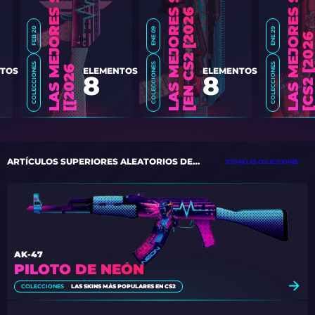
S
6
]
FEB 20
ENE 09
ENE 29
COLECCIONES
COLECCIONES
COLECCIONES
M
6
]
TOS
ELEMENTOS
ELEMENTOS
8
8
ARTÍCULOS SUPERIORES ALEATORIOS DE LAS COLECCIONES
TODAS LAS COLECCIONES
AK-47
PILOTO DE NEÓN
COLECCIONES
LAS SKINS MÁS POPULARES EN CS2