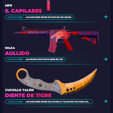
MP9
5. CAPILARES
COLECCIONES
LAS MEJORES SKINS DE MP9 EN CS2 [2026]
M4A4
AULLIDO
COLECCIONES
LAS SKINS MÁS POPULARES EN CS2
CUCHILLO TALÓN
DIENTE DE TIGRE
COLECCIONES
LAS MEJORES SKINS DE CUCHILLO TALON EN CS2 PARA USAR (2026)