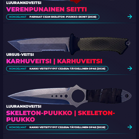
LUURANKOVEITSI
VERENPUNAINEN SEITTI
KOKOELMAT
PARHAAT CS2:N SKELETON -PUUKKO-SKINIT [2026]
URSUS-VEITSI
KARHUVEITSI | KARHUVEITSI
KOKOELMAT
KAIKKI VEITSITYYPIT CS2:SSA: TÄYDELLINEN OPAS [2026]
LUURANKOVEITSI
SKELETON-PUUKKO | SKELETON-
PUUKKO
KOKOELMAT
KAIKKI VEITSITYYPIT CS2:SSA: TÄYDELLINEN OPAS [2026]