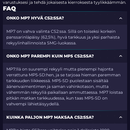
varustuksesi ja tehdä jokaisesta kierroksesta tyylikkäämmän.
FAQ
ONKO MP7 HYVÄ CS2:SSA?
MP7 on vahva valinta CS2:ssa. Sillä on toiseksi korkein
panssarinläpäisy (62,5%), hyvä tarkkuus ja yksi parhaista
rekyylinhallinnoista SMG-luokassa.
ONKO MP7 PAREMPI KUIN MP5 CS2:SSA?
MP7:llä on suurempi rekyyli mutta pienempi hajonta
verrattuna MP5-SD:hen, ja se tarjoaa hieman paremman
tarkkuuden liikkeessä. MP5-SD puolestaan sisältää
äänenvaimentimen ja saman vahinkotason, mutta
vähemmän rekyyliä paikallaan ammuttaessa. MP7 loistaa
pitkän matkan tarkkuudessa, kun taas MP5-SD on
vahvempi lähietäisyydellä.
KUINKA PALJON MP7 MAKSAA CS2:SSA?