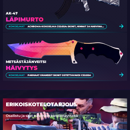
AK-47
LÄPIMURTO
KOKOELMAT
ACHROMA-KOKOELMA CS2:SSA: SKINIT, HINNAT JA HARVINAISUUS
METSÄSTÄJÄNVEITSI
HÄIVYTYS
KOKOELMAT
PARHAAT ORANSSIT SKINIT OSTETTAVAKSI CS2:SSA
ERIKOISKOTELOTARJOUS
Osallistu ja saat päivittäin kotelonäytteitä