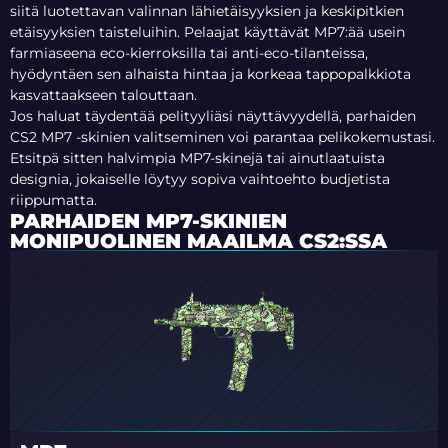
siitä luotettavan valinnan lähietäisyyksien ja keskipitkien
etäisyyksien taisteluihin. Pelaajat käyttävät MP7:ää usein
farmiaseena eco-kierroksilla tai anti-eco-tilanteissa,
hyödyntäen sen alhaista hintaa ja korkeaa tappopalkkiota
kasvattaakseen talouttaan.
Jos haluat täydentää pelityyliäsi näyttävyydellä, parhaiden
CS2 MP7 -skinien valitseminen voi parantaa pelikokemustasi.
Etsitpä sitten halvimpia MP7-skinejä tai ainutlaatuista
designia, jokaiselle löytyy sopiva vaihtoehto budjetista
riippumatta.
PARHAIDEN MP7-SKINIEN
MONIPUOLINEN MAAILMA CS2:SSA