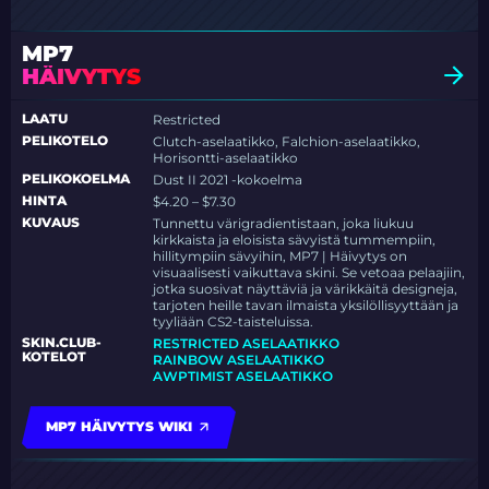
MP7
HÄIVYTYS
LAATU
Restricted
PELIKOTELO
Clutch-aselaatikko, Falchion-aselaatikko,
Horisontti-aselaatikko
PELIKOKOELMA
Dust II 2021 -kokoelma
HINTA
$4.20 – $7.30
KUVAUS
Tunnettu värigradientistaan, joka liukuu
kirkkaista ja eloisista sävyistä tummempiin,
hillitympiin sävyihin, MP7 | Häivytys on
visuaalisesti vaikuttava skini. Se vetoaa pelaajiin,
jotka suosivat näyttäviä ja värikkäitä designeja,
tarjoten heille tavan ilmaista yksilöllisyyttään ja
tyyliään CS2-taisteluissa.
SKIN.CLUB-
RESTRICTED ASELAATIKKO
KOTELOT
RAINBOW ASELAATIKKO
AWPTIMIST ASELAATIKKO
MP7 HÄIVYTYS WIKI