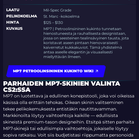
LAATU
Mil-Spec Grade
PELIKOKOELMA
St. Marc -kokoelma
HINTA
$125 – $130
KUVAUS
MP7 | Petroolinsininen kukinto tunnetaan
hienostuneesta ja rauhallisesta designistaan,
jossa on seesteinen tealinsävyinen tausta, jota
koristavat aseen pintaan hienovaraisesti
kaiverretut kukkakuviot. Tämä yhdistelmä
antaa aseelle elegantin ja visuaalisesti
miellyttävän ilmeen.
MP7 PETROOLINSININEN KUKINTO WIKI
PARHAIDEN MP7-SKINIEN VALINTA
CS2:SSA
MP7 on luotettava ja edullinen konepistooli, joka voi oikeissa
käsissä olla erittäin tehokas. Oikean skinin valitseminen
tekee pelikokemuksesta entistäkin nautittavamman.
Markkinoilta löytyy vaihtoehtoja kaikille — edullisista
skineistä premium-tason designeihin. Etsitpä sitten parhaita
MP7-skinejä tai edullisimpia vaihtoehtoja, jokaiselle löytyy
sopiva ratkaisu. Voit siis budjetistasi riippumatta personoida