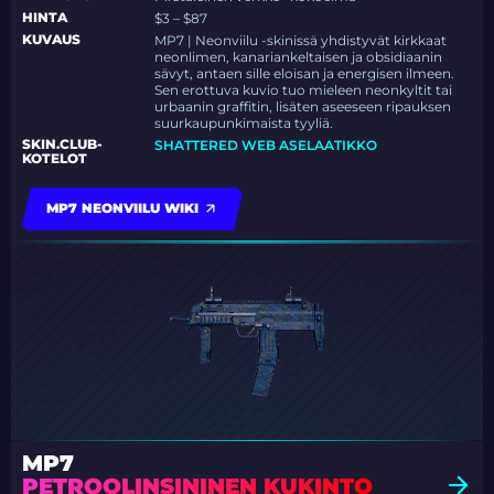
HINTA
$3 – $87
KUVAUS
MP7 | Neonviilu -skinissä yhdistyvät kirkkaat
neonlimen, kanariankeltaisen ja obsidiaanin
sävyt, antaen sille eloisan ja energisen ilmeen.
Sen erottuva kuvio tuo mieleen neonkyltit tai
urbaanin graffitin, lisäten aseeseen ripauksen
suurkaupunkimaista tyyliä.
SKIN.CLUB-
SHATTERED WEB ASELAATIKKO
KOTELOT
MP7 NEONVIILU WIKI
MP7
PETROOLINSININEN KUKINTO