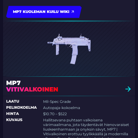
MP7 KUOLEMAN KUILU WIKI
MP7
VITIVALKOINEN
LAATU
Mil-Spec Grade
PELIKOKOELMA
Autopaja-kokoelma
HINTA
$10.70 – $522
KUVAUS
Hallitsevana puhtaan valkoisena
värimaailmana, jota täydentävät hienovaraiset
liuskeenharmaan ja onyksin sävyt, MP7 |
Vitivalkoinen erottuu tyylikkäällä ja modernilla