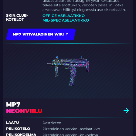
ulkoasullaan. Sen designin yksinkertaisuus
tekee siitä erottuvan, vedoten pelaajiin, jotka
arvostavat hillittyä eleganssia ase-skineissään.
SKIN.CLUB-
OFFICE ASELAATIKKO
KOTELOT
MIL-SPEC ASELAATIKKO
MP7 VITIVALKOINEN WIKI
MP7
NEONVIILU
LAATU
Restricted
PELIKOTELO
Pirstaleinen verkko -aselaatikko
PELIKOKOELMA
Pirstaleinen verkko -kokoelma