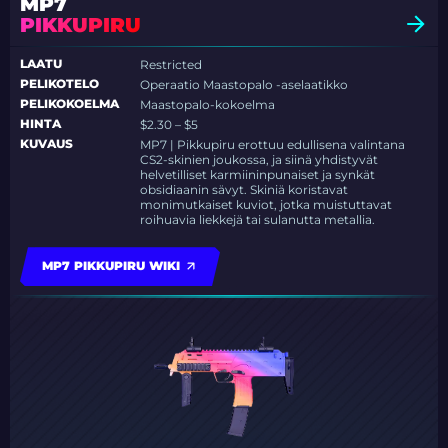
MP7
PIKKUPIRU
LAATU
Restricted
PELIKOTELO
Operaatio Maastopalo -aselaatikko
PELIKOKOELMA
Maastopalo-kokoelma
HINTA
$2.30 – $5
KUVAUS
MP7 | Pikkupiru erottuu edullisena valintana
CS2-skinien joukossa, ja siinä yhdistyvät
helvetilliset karmiininpunaiset ja synkät
obsidiaanin sävyt. Skiniä koristavat
monimutkaiset kuviot, jotka muistuttavat
roihuavia liekkejä tai sulanutta metallia.
MP7 PIKKUPIRU WIKI