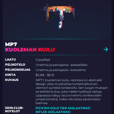
MP7
KUOLEMAN KUILU
LAATU
Classified
PELIKOTELO
Unelmia ja painajaisia -aselaatikko
PELIKOKOELMA
Unelmia ja painajaisia -kokoelma
HINTA
$0.88 - $6.13
KUVAUS
MP7 | Kuoleman kuilu -skinissä on abstrakti
design, joka muistuttaa tuntemattoman
olennon synkkiä lonkeroita. Sen luojan mukaan
se esittää kuilua, joka nielee hylättyjä sieluja.
Lippaassa näkyy istuva hahmo lonkeroiden
ympäröimänä, mikä vahvistaa aavemaista
teemaa.
SKIN.CLUB-
PICK’EM GOLD TIER ASELAATIKKO
KOTELOT
RIFLER ASELAATIKKO