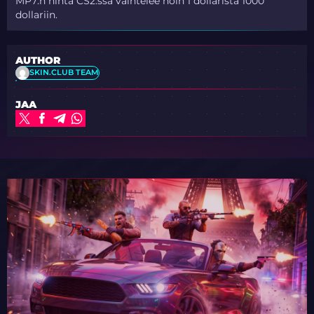
MP7:n hinta CS2:ssa vaihtelee noin 1 dollarista 1000
dollariin.
AUTHOR
SKIN.CLUB TEAM
JAA