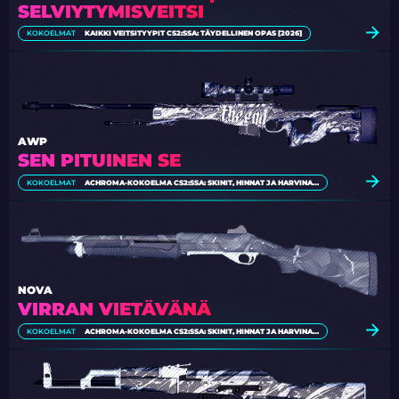
SELVIYTYMISVEITSI
KOKOELMAT
KAIKKI VEITSITYYPIT CS2:SSA: TÄYDELLINEN OPAS [2026]
AWP
SEN PITUINEN SE
KOKOELMAT
ACHROMA-KOKOELMA CS2:SSA: SKINIT, HINNAT JA HARVINAISUUS
NOVA
VIRRAN VIETÄVÄNÄ
KOKOELMAT
ACHROMA-KOKOELMA CS2:SSA: SKINIT, HINNAT JA HARVINAISUUS