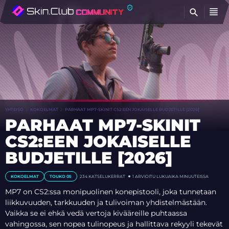
ET
YHTEISÖ
KOKOELMAT
PARHAAT MP7-SKINIT CS2:EEN JOKAISELLE BUDJETILLE [2026]
PARHAAT MP7-SKINIT
CS2:EEN JOKAISELLE
BUDJETILLE [2026]
KOKOELMAT
TOUKO 05
234
KATSELUKERRAT
1 ARVIOITU LUKUAIKA MINUUTEISSA
MP7 on CS2:ssa monipuolinen konepistooli, joka tunnetaan
liikkuvuuden, tarkkuuden ja tulivoiman yhdistelmästään.
Vaikka se ei ehkä vedä vertoja kivääreille puhtaassa
vahingossa, sen nopea tulinopeus ja hallittava rekyyli tekevät