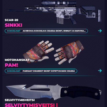
SCAR-20
SINKKI
KOKOELMAT
ACHROMA-KOKOELMA CS2:SSA: SKINIT, HINNAT JA HARVINAISUUS
MOTOHANSKAT
PAM!
KOKOELMAT
PARHAAT ORANSSIT SKINIT OSTETTAVAKSI CS2:SSA
SELVIYTYMISVEITSI
SELVIYTYMISVEITSI |