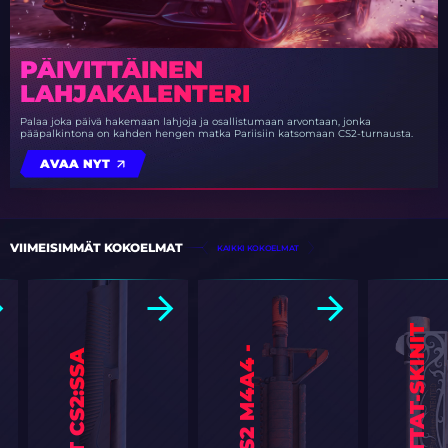
PÄIVITTÄINEN
LAHJAKALENTERI
Palaa joka päivä hakemaan lahjoja ja osallistumaan arvontaan, jonka
pääpalkintona on kahden hengen matka Pariisiin katsomaan CS2-turnausta.
AVAA NYT
VIIMEISIMMÄT KOKOELMAT
KAIKKI KOKOELMAT