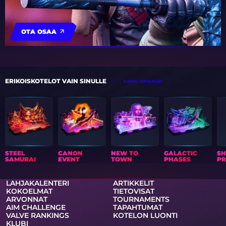
OTA OSAA
ERIKOISKOTELOT VAIN SINULLE
KAIKKI TAPAUKSET
STEEL
CANON
NEW TO
GALACTIC
S
SAMURAI
EVENT
TOWN
PHASES
PR
LAHJAKALENTERI
ARTIKKELIT
KOKOELMAT
TIETOVISAT
ARVONNAT
TOURNAMENTS
AIM CHALLENGE
TAPAHTUMAT
VALVE RANKINGS
KOTELON LUONTI
KLUBI