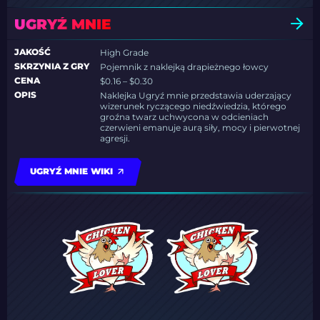
UGRYŹ MNIE
JAKOŚĆ
High Grade
SKRZYNIA Z GRY
Pojemnik z naklejką drapieżnego łowcy
CENA
$0.16 – $0.30
OPIS
Naklejka Ugryź mnie przedstawia uderzający
wizerunek ryczącego niedźwiedzia, którego
groźna twarz uchwycona w odcieniach
czerwieni emanuje aurą siły, mocy i pierwotnej
agresji.
UGRYŹ MNIE WIKI