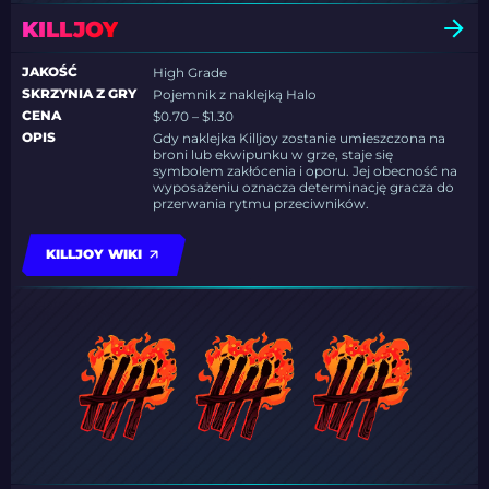
KILLJOY
JAKOŚĆ
High Grade
SKRZYNIA Z GRY
Pojemnik z naklejką Halo
CENA
$0.70 – $1.30
OPIS
Gdy naklejka Killjoy zostanie umieszczona na
broni lub ekwipunku w grze, staje się
symbolem zakłócenia i oporu. Jej obecność na
wyposażeniu oznacza determinację gracza do
przerwania rytmu przeciwników.
KILLJOY WIKI