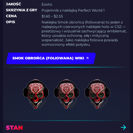
JAKOŚĆ
Exotic
SKRZYNIA Z GRY
Pojemnik z naklejką Perfect World 1
CENA
$1.60 – $2.55
OPIS
Naklejka Smok obrońca (foliowana) to jeden z
najlepszych czerwonych naklejek holo w CS2 —
prestiżowy i wizualnie zachwycający emblemat,
który uosabia ochronę, siłę i mityczną
wspaniałość. Jako naklejka foliowa posiada
wzmocniony efekt połysku.
SMOK OBROŃCA (FOLIOWANA) WIKI
STAN