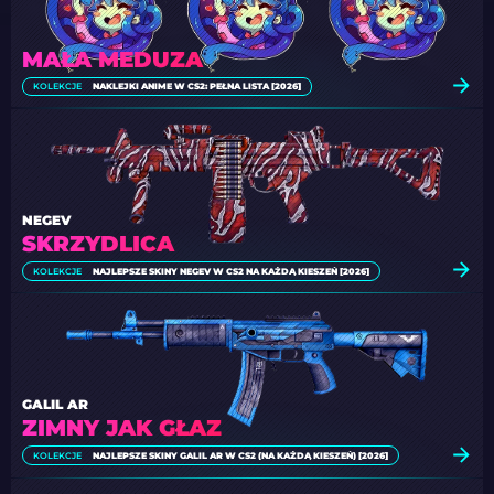
MAŁA MEDUZA
KOLEKCJE
NAKLEJKI ANIME W CS2: PEŁNA LISTA [2026]
NEGEV
SKRZYDLICA
KOLEKCJE
NAJLEPSZE SKINY NEGEV W CS2 NA KAŻDĄ KIESZEŃ [2026]
GALIL AR
ZIMNY JAK GŁAZ
KOLEKCJE
NAJLEPSZE SKINY GALIL AR W CS2 (NA KAŻDĄ KIESZEŃ) [2026]