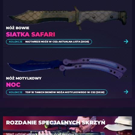
NÓŻ BOWIE
SIATKA SAFARI
KOLEKCJE
NAJTAŃSZE NOŻE W CS2: AKTUALNA LISTA [2026]
NÓŻ MOTYLKOWY
NOC
KOLEKCJE
TOP 10 TANICH SKINÓW NOŻA MOTYLKOWEGO W CS2 [2026]
ROZDANIE SPECJALNYCH SKRZYŃ
Weź udział w regularnych, codziennych