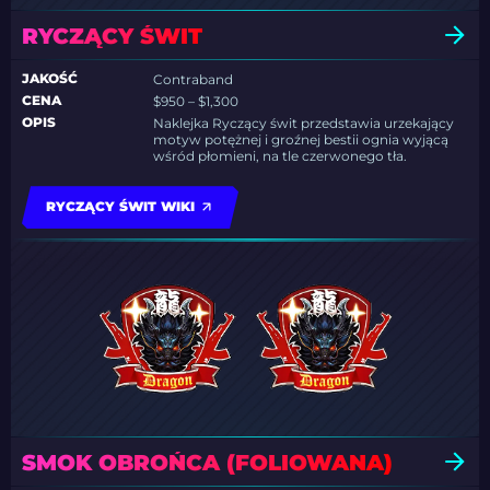
RYCZĄCY ŚWIT
JAKOŚĆ
Contraband
CENA
$950 – $1,300
OPIS
Naklejka Ryczący świt przedstawia urzekający
motyw potężnej i groźnej bestii ognia wyjącą
wśród płomieni, na tle czerwonego tła.
RYCZĄCY ŚWIT WIKI
SMOK OBROŃCA (FOLIOWANA)