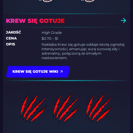
KREW SIĘ GOTUJE
JAKOŚĆ
High Grade
CENA
$0.70 – $1
OPIS
Naklejka Krew się gotuje oddaje istotę ognistej
intensywności, emanując aurą surowej siły i
adrenaliny, połączoną ze śmiałym
nastawieniem.
KREW SIĘ GOTUJE WIKI