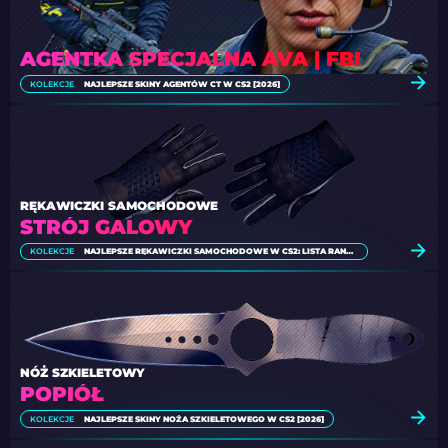
AGENTKA SPECJALNA AVA | FBI
KOLEKCJE
NAJLEPSZE SKINY AGENTÓW CT W CS2 [2026]
RĘKAWICZKI SAMOCHODOWE
STRÓJ GALOWY
KOLEKCJE
NAJLEPSZE RĘKAWICZKI SAMOCHODOWE W CS2: LISTA RANKINGOWA
NÓŻ SZKIELETOWY
POPIÓŁ
KOLEKCJE
NAJLEPSZE SKINY NOŻA SZKIELETOWEGO W CS2 [2026]