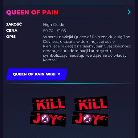
QUEEN OF PAIN
JAKOŚĆ
High Grade
CENA
$0.70 – $1.05
OPIS
W sercu naklejki Queen of Pain znajduje się The
Deviless, ukazana w dominującej pozie,
kierująca rakietą z napisem „pain”. Jej obecność
emanuje aurą dominacji i autorytetu,
symbolizując nieustępliwe dążenie do władzy i
kontroli.
QUEEN OF PAIN WIKI