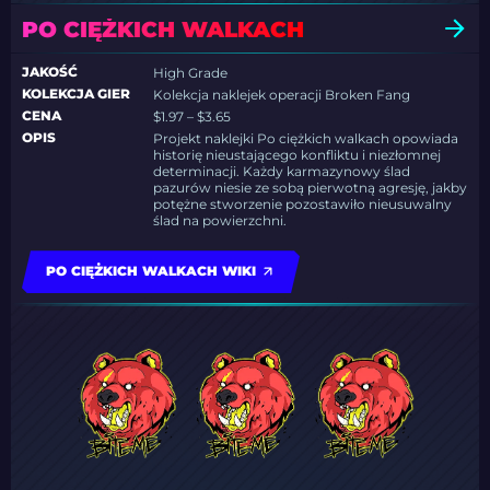
PO CIĘŻKICH WALKACH
JAKOŚĆ
High Grade
KOLEKCJA GIER
Kolekcja naklejek operacji Broken Fang
CENA
$1.97 – $3.65
OPIS
Projekt naklejki Po ciężkich walkach opowiada
historię nieustającego konfliktu i niezłomnej
determinacji. Każdy karmazynowy ślad
pazurów niesie ze sobą pierwotną agresję, jakby
potężne stworzenie pozostawiło nieusuwalny
ślad na powierzchni.
PO CIĘŻKICH WALKACH WIKI