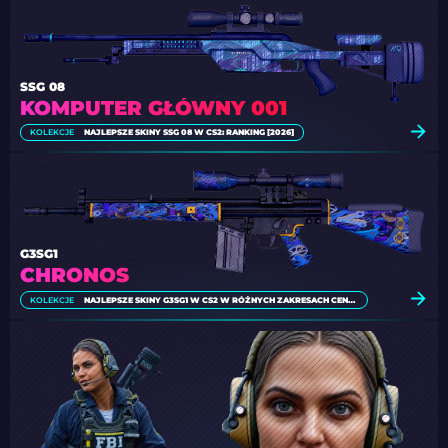
SSG 08
KOMPUTER GŁÓWNY 001
KOLEKCJE
NAJLEPSZE SKINY SSG 08 W CS2: RANKING [2026]
G3SG1
CHRONOS
KOLEKCJE
NAJLEPSZE SKINY G3SG1 W CS2 W RÓŻNYCH ZAKRESACH CENOWYCH