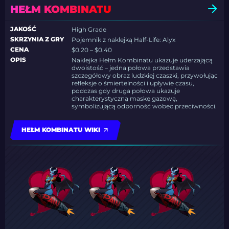
HEŁM KOMBINATU
JAKOŚĆ
High Grade
SKRZYNIA Z GRY
Pojemnik z naklejką Half-Life: Alyx
CENA
$0.20 – $0.40
OPIS
Naklejka Hełm Kombinatu ukazuje uderzającą
dwoistość – jedna połowa przedstawia
szczegółowy obraz ludzkiej czaszki, przywołując
refleksje o śmiertelności i upływie czasu,
podczas gdy druga połowa ukazuje
charakterystyczną maskę gazową,
symbolizującą odporność wobec przeciwności.
HEŁM KOMBINATU WIKI