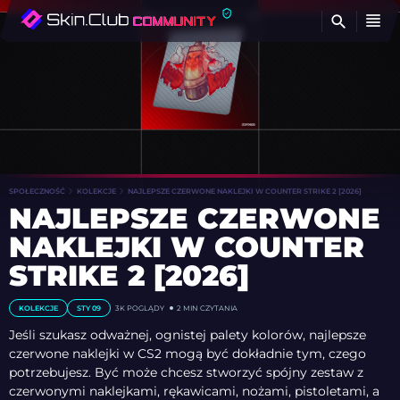
Z
SPOŁECZNOŚĆ
KOLEKCJE
NAJLEPSZE CZERWONE NAKLEJKI W COUNTER STRIKE 2 [2026]
NAJLEPSZE CZERWONE
NAKLEJKI W COUNTER
STRIKE 2 [2026]
KOLEKCJE
STY 09
3K
POGLĄDY
2 MIN CZYTANIA
Jeśli szukasz odważnej, ognistej palety kolorów, najlepsze
czerwone naklejki w CS2 mogą być dokładnie tym, czego
potrzebujesz. Być może chcesz stworzyć spójny zestaw z
czerwonymi naklejkami, rękawicami, nożami, pistoletami, a