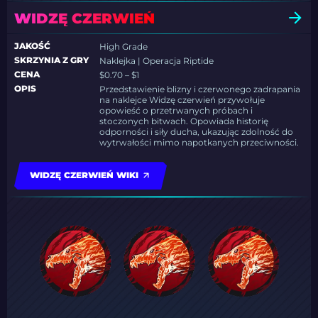
WIDZĘ CZERWIEŃ
JAKOŚĆ
High Grade
SKRZYNIA Z GRY
Naklejka | Operacja Riptide
CENA
$0.70 – $1
OPIS
Przedstawienie blizny i czerwonego zadrapania
na naklejce Widzę czerwień przywołuje
opowieść o przetrwanych próbach i
stoczonych bitwach. Opowiada historię
odporności i siły ducha, ukazując zdolność do
wytrwałości mimo napotkanych przeciwności.
WIDZĘ CZERWIEŃ WIKI