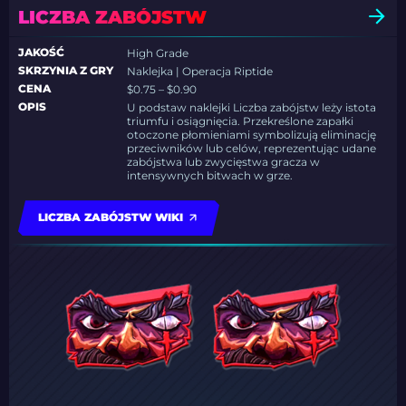
LICZBA ZABÓJSTW
JAKOŚĆ
High Grade
SKRZYNIA Z GRY
Naklejka | Operacja Riptide
CENA
$0.75 – $0.90
OPIS
U podstaw naklejki Liczba zabójstw leży istota
triumfu i osiągnięcia. Przekreślone zapałki
otoczone płomieniami symbolizują eliminację
przeciwników lub celów, reprezentując udane
zabójstwa lub zwycięstwa gracza w
intensywnych bitwach w grze.
LICZBA ZABÓJSTW WIKI