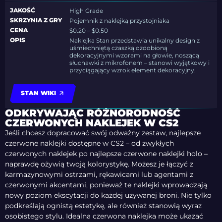
JAKOŚĆ
High Grade
SKRZYNIA Z GRY
Pojemnik z naklejką przystojniaka
CENA
$0.20 – $0.50
OPIS
Naklejka Stan przedstawia unikalny design z
uśmiechniętą czaszką ozdobioną
dekoracyjnymi wzorami na głowie, noszącą
słuchawki z mikrofonem – stanowi wyjątkowy i
przyciągający wzrok element dekoracyjny.
STAN WIKI
ODKRYWAJĄC RÓŻNORODNOŚĆ
CZERWONYCH NAKLEJEK W CS2
Jeśli chcesz dopracować swój odważny zestaw, najlepsze
czerwone naklejki dostępne w CS2 – od zwykłych
czerwonych naklejek po najlepsze czerwone naklejki holo –
naprawdę ożywią twoją kolorystykę. Możesz je łączyć z
karmazynowymi ostrzami, rękawicami lub agentami z
czerwonymi akcentami, ponieważ te naklejki wprowadzają
nowy poziom ekscytacji do każdej używanej broni. Nie tylko
podkreślają ognistą estetykę, ale również stanowią wyraz
osobistego stylu. Idealna czerwona naklejka może ukazać