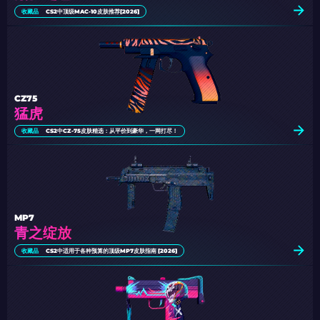
收藏品
CS2中顶级MAC-10皮肤推荐[2026]
CZ75
猛虎
收藏品
CS2中CZ-75皮肤精选：从平价到豪华，一网打尽！
MP7
青之绽放
收藏品
CS2中适用于各种预算的顶级MP7皮肤指南 [2026]