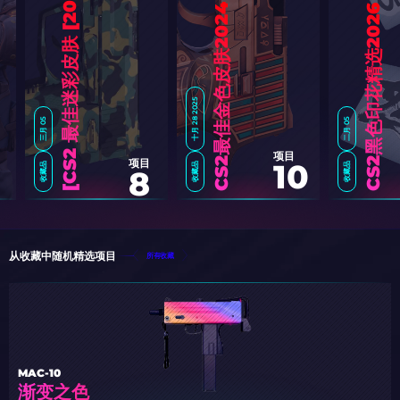
6
]
CS2最佳金色皮肤2024
CS2黑色印花精选2026
十月 28 2025
三月 05
二月 05
项目
项目
10
收藏品
收藏品
收藏品
8
C
S
2
最
佳
迷
彩
皮
肤
[
2
0
2
从收藏中随机精选项目
所有收藏
MAC-10
渐变之色