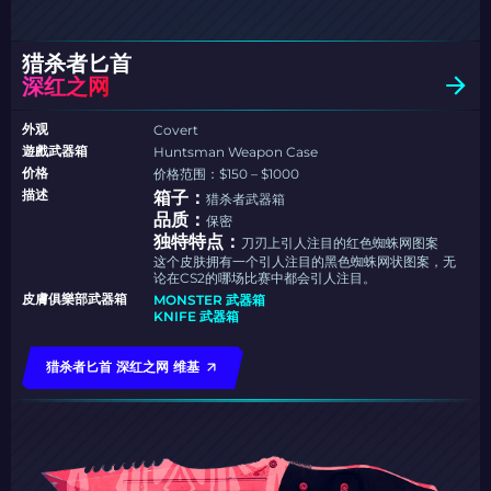
猎杀者匕首
深红之网
外观
Covert
遊戲武器箱
Huntsman Weapon Case
价格
价格范围：$150 – $1000
描述
箱子：
猎杀者武器箱
品质：
保密
独特特点：
刀刃上引人注目的红色蜘蛛网图案
这个皮肤拥有一个引人注目的黑色蜘蛛网状图案，无
论在CS2的哪场比赛中都会引人注目。
皮膚俱樂部武器箱
MONSTER 武器箱
KNIFE 武器箱
猎杀者匕首 深红之网 维基