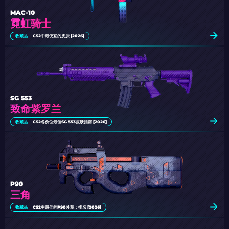
MAC-10
霓虹骑士
收藏品
CS2中最便宜的皮肤 [2026]
SG 553
致命紫罗兰
收藏品
CS2各价位最佳SG 553皮肤指南 [2026]
P90
三角
收藏品
CS2中最佳的P90外观：排名 [2026]