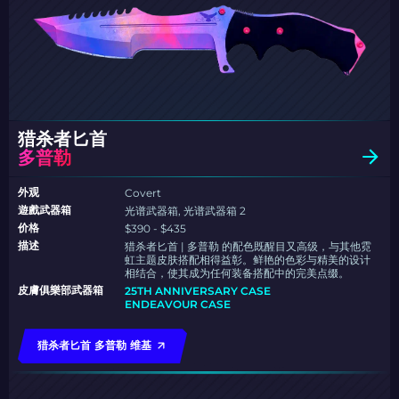
猎杀者匕首
多普勒
外观
Covert
遊戲武器箱
光谱武器箱, 光谱武器箱 2
价格
$390 - $435
描述
猎杀者匕首 | 多普勒 的配色既醒目又高级，与其他霓
虹主题皮肤搭配相得益彰。鲜艳的色彩与精美的设计
相结合，使其成为任何装备搭配中的完美点缀。
皮膚俱樂部武器箱
25TH ANNIVERSARY CASE
ENDEAVOUR CASE
猎杀者匕首 多普勒 维基