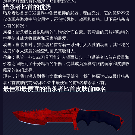
预算友好型的替代选择，它们依然强大。
猎杀者匕首的优势
猎杀者匕首是CS2世界中备受追捧的武器，理由充分。它的优势不仅
仅体现在游戏中的实用性，还包括风格、动画和价格。以下是猎杀者
匕首的简况：
风格：
猎杀者匕首以独特的时尚设计而自豪。其弯曲的刀片和独特的
把手使其成为收藏家和玩家的最爱。
动画：
当装备时，猎杀者匕首有着一系列引人入胜的动画，其平稳的
拔刀和令人满意的检查动画尤其吸引人。
价格：
尽管一些CS2刀具可能让人望而却步，但猎杀者匕首在质量和
价格之间做到了十分精巧的平衡，使其成为预算有限的玩家和皮肤收
藏家的热门选择。
现在，让我们深入到我们文章的主要部分，我们将探讨CS2最佳猎杀
者匕首皮肤的前5名和CS2中最便宜的前5名猎杀者匕首。
最佳和最便宜的猎杀者匕首皮肤前10名