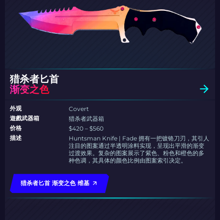
猎杀者匕首
渐变之色
外观
Covert
遊戲武器箱
猎杀者武器箱
价格
$420 – $560
描述
Huntsman Knife | Fade 拥有一把镀铬刀刃，其引人
注目的图案通过半透明涂料实现，呈现出平滑的渐变
过渡效果。复杂的图案展示了紫色、粉色和橙色的多
种色调，其具体的颜色比例由图案索引决定。
猎杀者匕首 渐变之色 维基