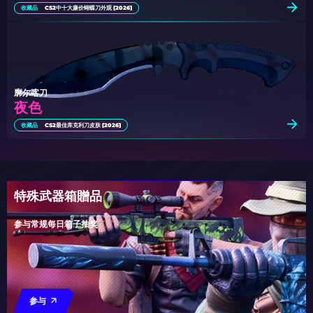
收藏品
CS2中十大廉价蝴蝶刀外观 [2026]
廓尔喀刀
夜色
收藏品
CS2最佳库克利刀皮肤 [2026]
特殊武器箱贈品
参与常规每日箱子抽奖
参与