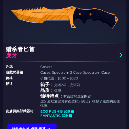
猎杀者匕首
虎牙
外观
Covert
遊戲武器箱
Cases: Spectrum 2 Case, Spectrum Case
价格
价格范围：$300 – $320
描述
箱子：
光谱2箱，光谱箱
品质：
保密
独特特点：
有条纹的虎纹图案
虎牙皮肤通过其有条纹的刀刃设计模拟了猛虎的凶猛
优雅。
皮膚俱樂部武器箱
ECO RUSH B 武器箱
FANTASTIC 武器箱
猎杀者匕首 虎牙 维基