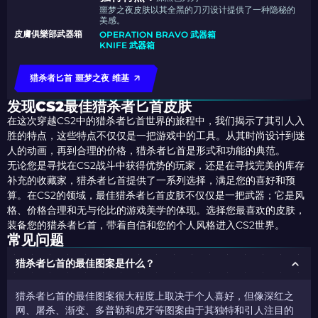
噩梦之夜皮肤以其全黑的刀刃设计提供了一种隐秘的
美感。
皮膚俱樂部武器箱
OPERATION BRAVO 武器箱
KNIFE 武器箱
猎杀者匕首 噩梦之夜 维基
发现CS2最佳猎杀者匕首皮肤
在这次穿越CS2中的猎杀者匕首世界的旅程中，我们揭示了其引人入
胜的特点，这些特点不仅仅是一把游戏中的工具。从其时尚设计到迷
人的动画，再到合理的价格，猎杀者匕首是形式和功能的典范。
无论您是寻找在CS2战斗中获得优势的玩家，还是在寻找完美的库存
补充的收藏家，猎杀者匕首提供了一系列选择，满足您的喜好和预
算。在CS2的领域，最佳猎杀者匕首皮肤不仅仅是一把武器；它是风
格、价格合理和无与伦比的游戏美学的体现。选择您最喜欢的皮肤，
装备您的猎杀者匕首，带着自信和您的个人风格进入CS2世界。
常见问题
猎杀者匕首的最佳图案是什么？
猎杀者匕首的最佳图案很大程度上取决于个人喜好，但像深红之
网、屠杀、渐变、多普勒和虎牙等图案由于其独特和引人注目的