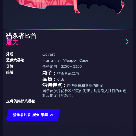
猎杀者匕首
屠夫
外观
Covert
遊戲武器箱
Huntsman Weapon Case
价格
价格范围：$250 – $350
描述
箱子：
猎杀者武器箱
品质：
保密
独特特点：
血迹斑斑和复杂的图案
屠杀皮肤是优雅和野蛮的明证，具有引人注目的血迹
和反射设计的结合。
皮膚俱樂部武器箱
猎杀者匕首 屠夫 维基