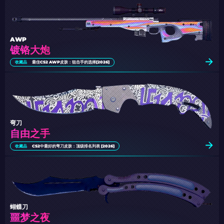
AWP
镀铬大炮
收藏品
最佳CS2 AWP皮肤：狙击手的选择[2026]
弯刀
自由之手
收藏品
CS2中最好的弯刀皮肤：顶级排名列表 [2026]
蝴蝶刀
噩梦之夜