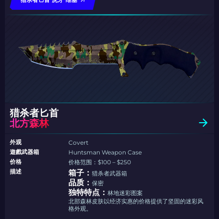
猎杀者匕首
北方森林
外观
Covert
遊戲武器箱
Huntsman Weapon Case
价格
价格范围：$100 – $250
描述
箱子：
猎杀者武器箱
品质：
保密
独特特点：
林地迷彩图案
北部森林皮肤以经济实惠的价格提供了坚固的迷彩风
格外观。