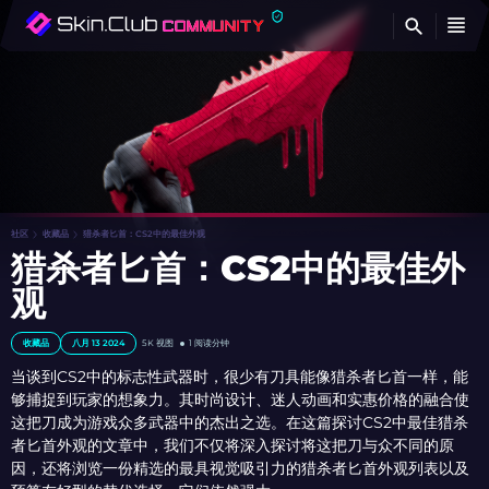
查
社区
收藏品
猎杀者匕首：CS2中的最佳外观
猎杀者匕首：CS2中的最佳外
观
收藏品
八月 13 2024
5K
视图
1 阅读分钟
当谈到CS2中的标志性武器时，很少有刀具能像猎杀者匕首一样，能
够捕捉到玩家的想象力。其时尚设计、迷人动画和实惠价格的融合使
这把刀成为游戏众多武器中的杰出之选。在这篇探讨CS2中最佳猎杀
者匕首外观的文章中，我们不仅将深入探讨将这把刀与众不同的原
因，还将浏览一份精选的最具视觉吸引力的猎杀者匕首外观列表以及