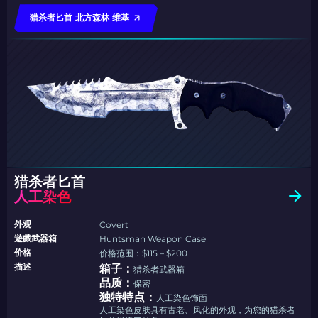
猎杀者匕首 北方森林 维基
猎杀者匕首
人工染色
外观
Covert
遊戲武器箱
Huntsman Weapon Case
价格
价格范围：$115 – $200
描述
箱子：
猎杀者武器箱
品质：
保密
独特特点：
人工染色饰面
人工染色皮肤具有古老、风化的外观，为您的猎杀者