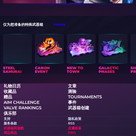
仅为您准备的特殊武器箱
所有武器箱
STEEL
CANON
NEW TO
GALACTIC
S
SAMURAI
EVENT
TOWN
PHASES
PR
礼物日历
文章
收藏品
测验
赠品
TOURNAMENTS
AIM CHALLENGE
事件
VALVE RANKINGS
武器箱创建
俱乐部
支持
隐私政策
服务条款
RSS
武器箱與遊戲
皮膚維基
周边商品
PRO