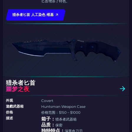
匕首增添了特色。
猎杀者匕首 人工染色 维基
猎杀者匕首
噩梦之夜
外观
Covert
遊戲武器箱
Huntsman Weapon Case
价格
价格范围：$150 – $1000
描述
箱子：
猎杀者武器箱
品质：
保密
独特特点：
深黑色刀刃