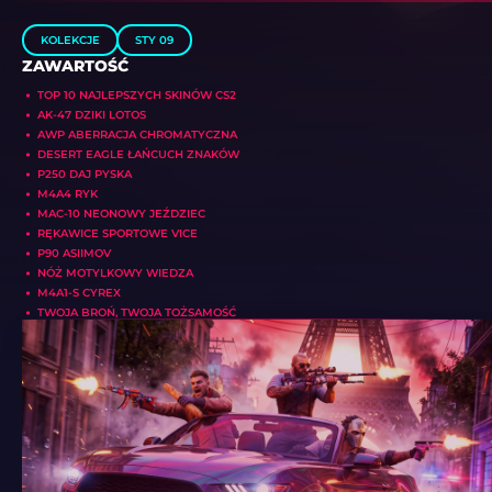
KOLEKCJE
STY 09
ZAWARTOŚĆ
TOP 10 NAJLEPSZYCH SKINÓW CS2
AK-47 DZIKI LOTOS
AWP ABERRACJA CHROMATYCZNA
DESERT EAGLE ŁAŃCUCH ZNAKÓW
P250 DAJ PYSKA
M4A4 RYK
MAC-10 NEONOWY JEŹDZIEC
RĘKAWICE SPORTOWE VICE
P90 ASIIMOV
NÓŻ MOTYLKOWY WIEDZA
M4A1-S CYREX
TWOJA BROŃ, TWOJA TOŻSAMOŚĆ