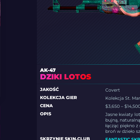
AK-47
DZIKI LOTOS
JAKOŚĆ
Covert
KOLEKCJA GIER
Kolekcja St. Ma
CENA
$3,650 – $14,50
OPIS
Jasne kwiaty lo
bujną, naturalną
łącząc piękno z
broń w dzieło sz
SKRZYNIE SKIN.CLUB
FANTASTIC SK