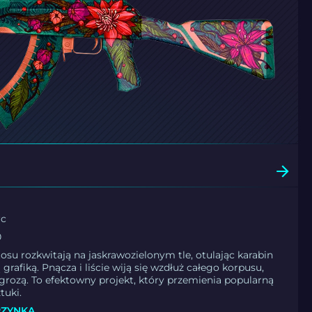
rc
0
tosu rozkwitają na jaskrawozielonym tle, otulając karabin
 grafiką. Pnącza i liście wiją się wzdłuż całego korpusu,
 grozą. To efektowny projekt, który przemienia popularną
tuki.
RZYNKA