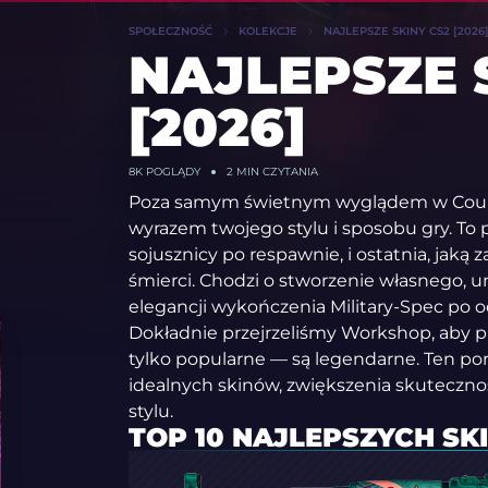
SPOŁECZNOŚĆ
KOLEKCJE
NAJLEPSZE SKINY CS2 [2026
NAJLEPSZE 
[2026]
8K
POGLĄDY
2 MIN CZYTANIA
Poza samym świetnym wyglądem w Counter
wyrazem twojego stylu i sposobu gry. To p
sojusznicy po respawnie, i ostatnia, jak
śmierci. Chodzi o stworzenie własnego, 
elegancji wykończenia Military-Spec po 
Dokładnie przejrzeliśmy Workshop, aby p
tylko popularne — są legendarne. Ten po
idealnych skinów, zwiększenia skuteczno
stylu.
TOP 10 NAJLEPSZYCH SK