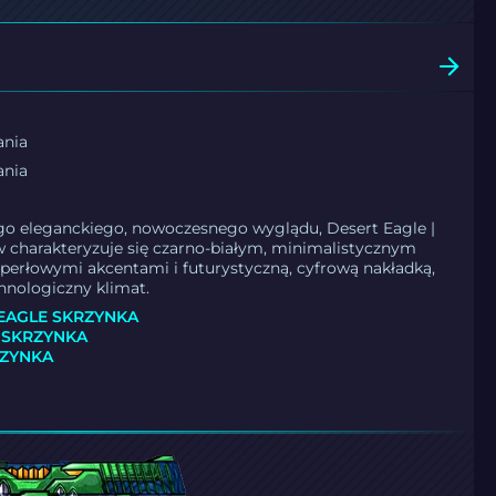
ania
ania
go eleganckiego, nowoczesnego wyglądu, Desert Eagle |
 charakteryzuje się czarno-białym, minimalistycznym
perłowymi akcentami i futurystyczną, cyfrową nakładką,
chnologiczny klimat.
EAGLE SKRZYNKA
 SKRZYNKA
RZYNKA