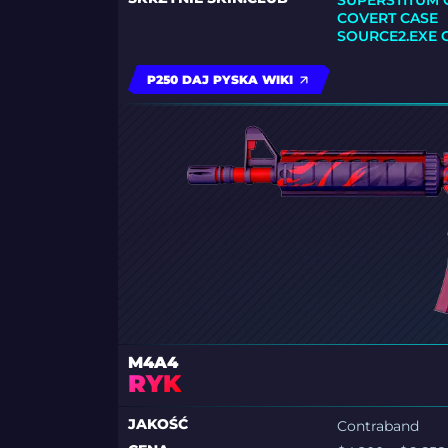
SUPERSTITUM 
COVERT CASE
SOURCE2.EXE 
P250 DAJ PYSKA WIKI
M4A4
RYK
JAKOŚĆ
Contraband