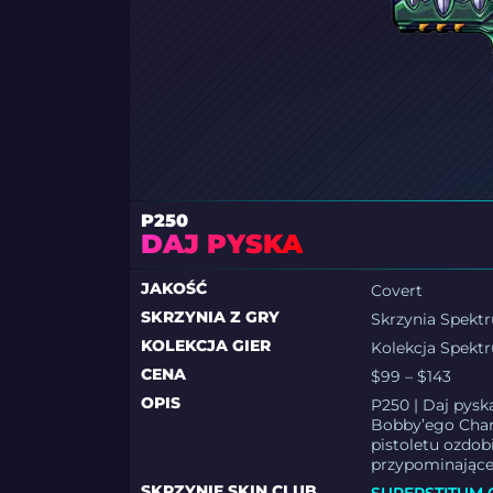
P250
DAJ PYSKA
JAKOŚĆ
Covert
SKRZYNIA Z GRY
Skrzynia Spekt
KOLEKCJA GIER
Kolekcja Spekt
CENA
$99 – $143
OPIS
P250 | Daj pyska
Bobby’ego Char
pistoletu ozdo
przypominające
SKRZYNIE SKIN.CLUB