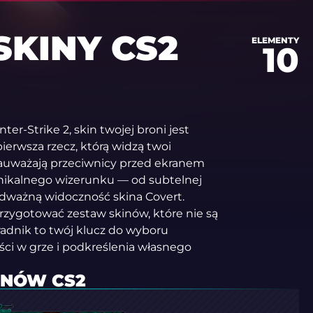
]
SKINY CS2
ELEMENTY
10
-Strike 2, skin twojej broni jest
ierwsza rzecz, którą widzą twoi
ą zauważają przeciwnicy przed ekranem
unikalnego wizerunku — od subtelnej
odważną widoczność skina Covert.
rzygotować zestaw skinów, które nie są
radnik to twój klucz do wyboru
ści w grze i podkreślenia własnego
INÓW CS2