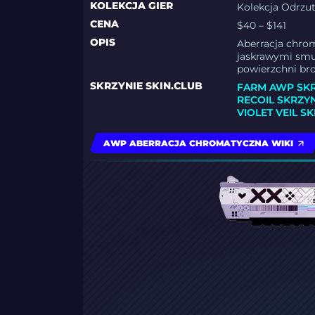
KOLEKCJA GIER
Kolekcja Odrzu
CENA
$40 – $141
OPIS
Aberracja chrom
jaskrawymi smug
powierzchni bron
SKRZYNIE SKIN.CLUB
FARM AWP SK
RECOIL SKRZY
VIOLET VEIL S
AWP ABERRACJA CHROMATYCZNA WIKI