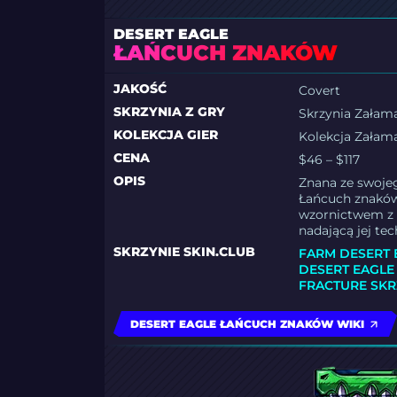
DESERT EAGLE
ŁAŃCUCH ZNAKÓW
JAKOŚĆ
Covert
SKRZYNIA Z GRY
Skrzynia Załam
KOLEKCJA GIER
Kolekcja Załam
CENA
$46 – $117
OPIS
Znana ze swoje
Łańcuch znaków
wzornictwem z 
nadającą jej te
SKRZYNIE SKIN.CLUB
FARM DESERT 
DESERT EAGLE
FRACTURE SK
DESERT EAGLE ŁAŃCUCH ZNAKÓW WIKI