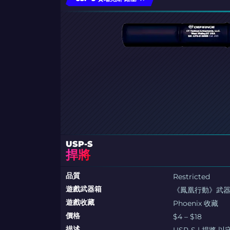
USP-S
捍將
品質
Restricted
遊戲武器箱
《鳳凰行動》武
遊戲收藏
Phoenix 收藏
價格
$4 – $18
描述