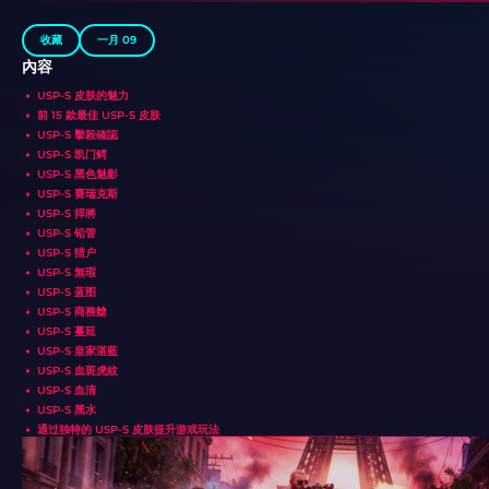
收藏
一月 09
內容
USP-S 皮肤的魅力
前 15 款最佳 USP-S 皮肤
USP-S 擊殺確認
USP-S 凯门鳄
USP-S 黑色魅影
USP-S 賽瑞克斯
USP-S 捍將
USP-S 铅管
USP-S 猎户
USP-S 無瑕
USP-S 蓝图
USP-S 商務艙
USP-S 蔓延
USP-S 皇家湛藍
USP-S 血斑虎紋
USP-S 血清
USP-S 黑水
通过独特的 USP-S 皮肤提升游戏玩法