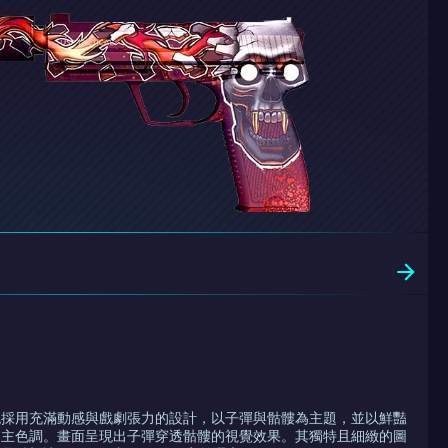
擊殺確認採用充滿動感與戲劇張力的設計，以子彈與骷髏為主題，並以鮮豔
為主色調。畫面呈現出子彈穿透骷髏的視覺效果。其獨特且細緻的圖