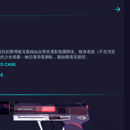
穎黑 以醒目的賽博龐克風格結合黑色電影氛圍聞名。槍身表面（不含消音
緻的少女插畫：她沿著滑套躺臥，髮絲垂落至握把。
ES CASE
SE