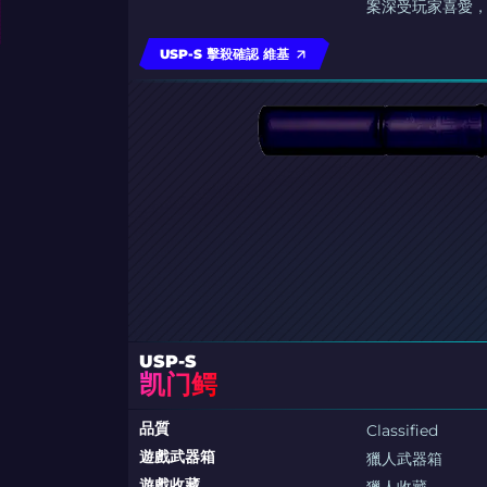
案深受玩家喜愛，
USP-S 擊殺確認 維基
USP-S
凯门鳄
品質
Classified
遊戲武器箱
獵人武器箱
遊戲收藏