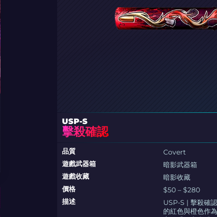
USP-S
擊殺確認
品質
Covert
遊戲武器箱
暗影武器箱
遊戲收藏
暗影收藏
價格
$50 – $280
描述
USP-S | 
的紅色與橙色作