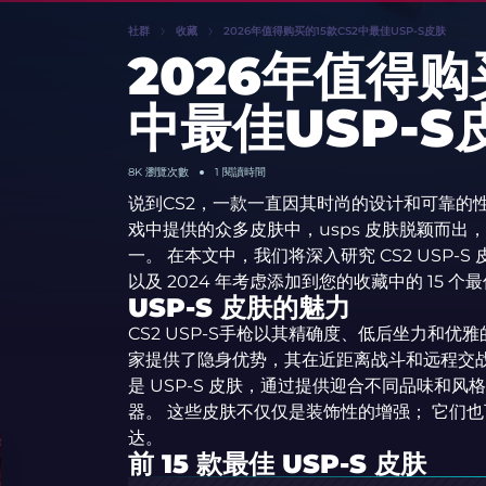
社群
收藏
2026年值得购买的15款CS2中最佳USP-S皮肤
2026年值得购
中最佳USP-S
8K
瀏覽次數
1 閱讀時間
说到CS2，一款一直因其时尚的设计和可靠的性
戏中提供的众多皮肤中，usps 皮肤脱颖而
一。 在本文中，我们将深入研究 CS2 USP
以及 2024 年考虑添加到您的收藏中的 15 个
USP-S 皮肤的魅力
CS2 USP-S手枪以其精确度、低后坐力和
家提供了隐身优势，其在近距离战斗和远程交战
是 USP-S 皮肤，通过提供迎合不同品味和
器。 这些皮肤不仅仅是装饰性的增强； 它们
达。
前 15 款最佳 USP-S 皮肤