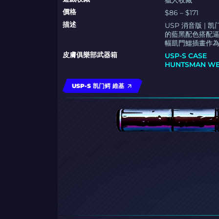
獵人收藏
價格
$86 – $171
描述
USP 消音版 |
的藍黑配色搭配
幅凱門鱷插畫作
皮膚俱樂部武器箱
USP-S CASE
HUNTSMAN WE
USP-S 凯门鳄 維基