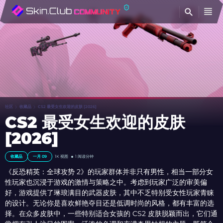
查
社区
收藏品
CS2 最受女生欢迎的皮肤 [2026]
CS2 最受女生欢迎的皮肤
[2026]
收藏品
一月 09
1K 视图
1 阅读分钟
《反恐精英：全球攻势 2》的玩家群体并非只有男性，相当一部分女
性玩家也沉浸于游戏的激情与策略之中。考虑到玩家广泛的审美偏
好，游戏提供了琳琅满目的武器皮肤，其中不乏特别受女性玩家青睐
的设计。无论你是喜欢鲜艳夺目还是低调时尚的风格，都有丰富的选
择。在众多皮肤中，一些特别适合女孩的 CS2 皮肤脱颖而出，它们通