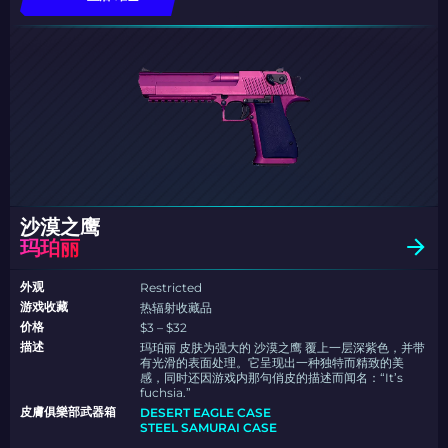
沙漠之鹰
玛珀丽
外观
Restricted
游戏收藏
热辐射收藏品
价格
$3 – $32
描述
玛珀丽 皮肤为强大的 沙漠之鹰 覆上一层深紫色，并带
有光滑的表面处理。它呈现出一种独特而精致的美
感，同时还因游戏内那句俏皮的描述而闻名：“It’s
fuchsia.”
皮膚俱樂部武器箱
DESERT EAGLE CASE
STEEL SAMURAI CASE