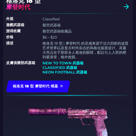
格洛克 18 型
摩登时代
外观
Classified
遊戲武器箱
裂空武器箱
游戏收藏
裂空武器箱收藏品
价格
$6 – $20
描述
格洛克 18 型 | 摩登时代 的灵感来源于活力四射的波普
艺术世界以及复古时尚杂志的风格化版面设计。其最
大亮点在于那双令人着迷的眼睛，配以引人入胜的橙
到紫渐变，格外抢眼。
皮膚俱樂部武器箱
NEW TO TOWN 武器箱
CLASSIFIED 武器箱
NEON FOOTBALL 武器箱
格洛克 18 型 摩登时代 维基