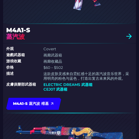
M4A1-S
蒸汽波
外观
Covert
遊戲武器箱
画廊武器箱
游戏收藏
画廊收藏品
价格
$60 – $502
描述
这款皮肤灵感来自霓虹感十足的蒸汽波音乐世界，采
用明亮的粉色与蓝色，打造出复古未来风的外观。
皮膚俱樂部武器箱
ELECTRIC DREAMS 武器箱
CEJ0T 武器箱
M4A1-S 蒸汽波 维基