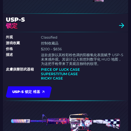
USP-S
锁定
外观
Classified
游戏收藏
控制收藏品
价格
$200 – $836
描述
这款皮肤以其粉彩粉色调的阳极氧化表面赋予 USP-S
未来感外观。其设计让人联想到数字化 HUD 地图，
为这把手枪带来了美观且独特的纹理。
皮膚俱樂部武器箱
PIECE OF LUCK CASE
SUPERSTITUM CASE
RICKY CASE
USP-S 锁定 维基