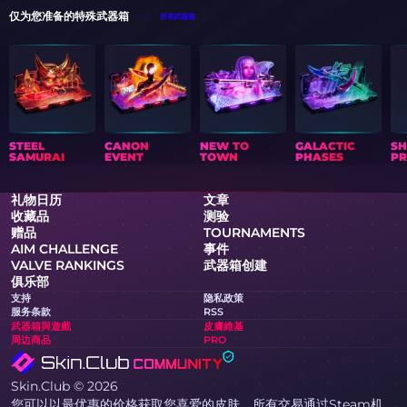
仅为您准备的特殊武器箱
所有武器箱
STEEL
CANON
NEW TO
GALACTIC
S
SAMURAI
EVENT
TOWN
PHASES
PR
礼物日历
文章
收藏品
测验
赠品
TOURNAMENTS
AIM CHALLENGE
事件
VALVE RANKINGS
武器箱创建
俱乐部
支持
隐私政策
服务条款
RSS
武器箱與遊戲
皮膚維基
周边商品
PRO
Skin.Club © 2026
您可以以最优惠的价格获取您喜爱的皮肤。所有交易通过Steam机