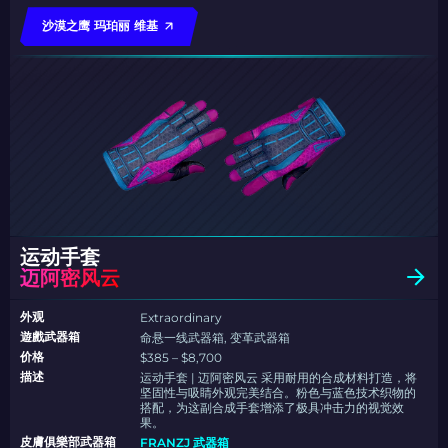
沙漠之鹰 玛珀丽 维基
运动手套
迈阿密风云
外观
Extraordinary
遊戲武器箱
命悬一线武器箱, 变革武器箱
价格
$385 – $8,700
描述
运动手套 | 迈阿密风云 采用耐用的合成材料打造，将
坚固性与吸睛外观完美结合。粉色与蓝色技术织物的
搭配，为这副合成手套增添了极具冲击力的视觉效
果。
皮膚俱樂部武器箱
FRANZJ 武器箱