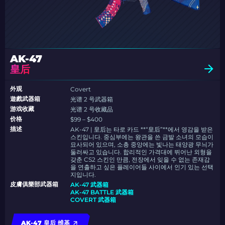
AK-47
皇后
外观
Covert
遊戲武器箱
光谱 2 号武器箱
游戏收藏
光谱 2 号收藏品
价格
$99 – $400
描述
AK-47 | 皇后는 타로 카드 **“皇后”**에서 영감을 받은
스킨입니다. 중심부에는 왕관을 쓴 금발 소녀의 모습이
묘사되어 있으며, 소총 중앙에는 빛나는 태양광 무늬가
둘러싸고 있습니다. 합리적인 가격대에 뛰어난 외형을
갖춘 CS2 스킨인 만큼, 전장에서 잊을 수 없는 존재감
을 연출하고 싶은 플레이어들 사이에서 인기 있는 선택
지입니다.
皮膚俱樂部武器箱
AK-47 武器箱
AK-47 BATTLE 武器箱
COVERT 武器箱
AK-47 皇后 维基