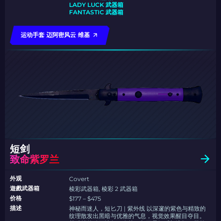
LADY LUCK 武器箱
FANTASTIC 武器箱
运动手套 迈阿密风云 维基
短剑
致命紫罗兰
外观
Covert
遊戲武器箱
棱彩武器箱, 棱彩 2 武器箱
价格
$177 – $475
描述
神秘而迷人，短匕刀 | 紫外线 以深邃的紫色与精致的
纹理散发出黑暗与优雅的气息，视觉效果醒目夺目。