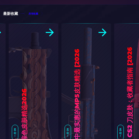
最新收藏
所有收藏
6
]
6
]
CS2棕色皮肤精选2026
一月 09
一月 09
一月 09