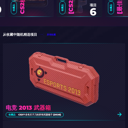
项目
0
收藏品
收藏品
收藏品
6
C
S
2
中
最
实
惠
的
M
P
5
皮
肤
精
选
[
2
0
2
最
佳
C
S
2
刀
皮
肤
：
收
藏
者
指
南
[
2
0
2
从收藏中随机精选项目
所有收藏
电竞 2013 武器箱
收藏品
CS2中含有爪子刀的所有武器箱子 [2026]