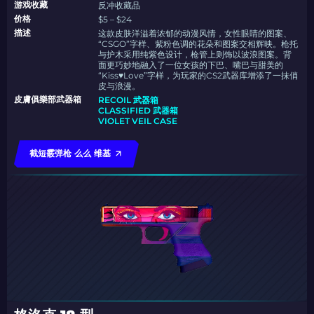
游戏收藏
反冲收藏品
价格
$5 – $24
描述
这款皮肤洋溢着浓郁的动漫风情，女性眼睛的图案、
“CSGO”字样、紫粉色调的花朵和图案交相辉映。枪托
与护木采用纯紫色设计，枪管上则饰以波浪图案。背
面更巧妙地融入了一位女孩的下巴、嘴巴与甜美的
“Kiss♥Love”字样，为玩家的CS2武器库增添了一抹俏
皮与浪漫。
皮膚俱樂部武器箱
RECOIL 武器箱
CLASSIFIED 武器箱
VIOLET VEIL CASE
截短霰弹枪 么么 维基