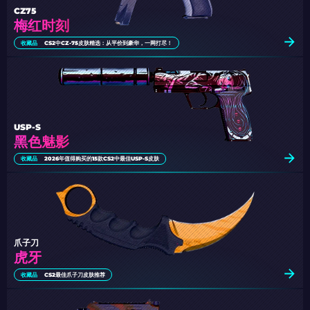
CZ75
梅红时刻
收藏品
CS2中CZ-75皮肤精选：从平价到豪华，一网打尽！
USP-S
黑色魅影
收藏品
2026年值得购买的15款CS2中最佳USP-S皮肤
爪子刀
虎牙
收藏品
CS2最佳爪子刀皮肤推荐