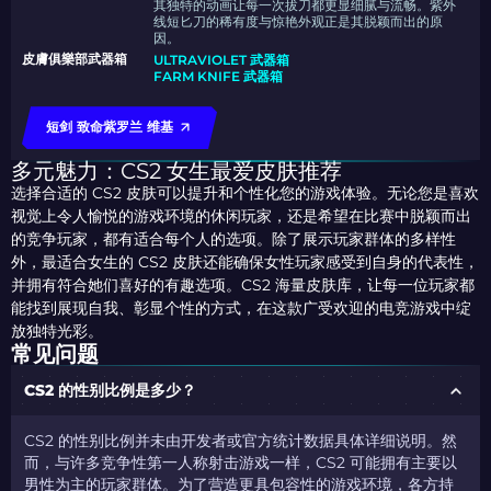
其独特的动画让每一次拔刀都更显细腻与流畅。紫外
线短匕刀的稀有度与惊艳外观正是其脱颖而出的原
因。
皮膚俱樂部武器箱
ULTRAVIOLET 武器箱
FARM KNIFE 武器箱
短剑 致命紫罗兰 维基
多元魅力：CS2 女生最爱皮肤推荐
选择合适的 CS2 皮肤可以提升和个性化您的游戏体验。无论您是喜欢
视觉上令人愉悦的游戏环境的休闲玩家，还是希望在比赛中脱颖而出
的竞争玩家，都有适合每个人的选项。除了展示玩家群体的多样性
外，最适合女生的 CS2 皮肤还能确保女性玩家感受到自身的代表性，
并拥有符合她们喜好的有趣选项。CS2 海量皮肤库，让每一位玩家都
能找到展现自我、彰显个性的方式，在这款广受欢迎的电竞游戏中绽
放独特光彩。
常见问题
CS2 的性别比例是多少？
CS2 的性别比例并未由开发者或官方统计数据具体详细说明。然
而，与许多竞争性第一人称射击游戏一样，CS2 可能拥有主要以
男性为主的玩家群体。
为了营造更具包容性的游戏环境，各方持