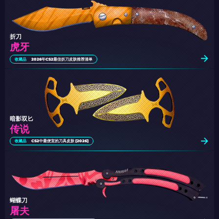
折刀
虎牙
收藏品
2026年CS2最佳折刀皮肤推荐清单
暗影双匕
传说
收藏品
CS2中最便宜的刀具皮肤 [2026]
蝴蝶刀
屠夫