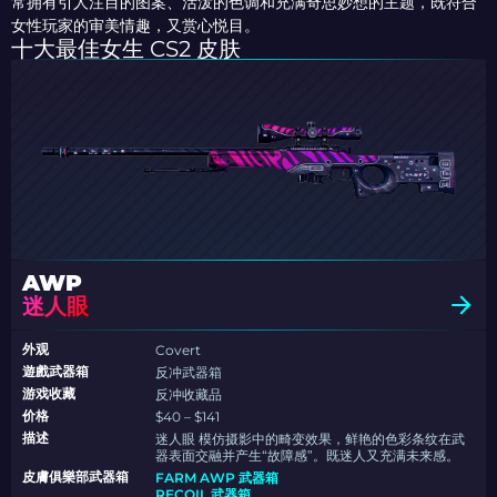
常拥有引人注目的图案、活泼的色调和充满奇思妙想的主题，既符合
女性玩家的审美情趣，又赏心悦目。
十大最佳女生 CS2 皮肤
AWP
迷人眼
外观
Covert
遊戲武器箱
反冲武器箱
游戏收藏
反冲收藏品
价格
$40 – $141
描述
迷人眼 模仿摄影中的畸变效果，鲜艳的色彩条纹在武
器表面交融并产生“故障感”。既迷人又充满未来感。
皮膚俱樂部武器箱
FARM AWP 武器箱
RECOIL 武器箱