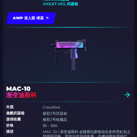
VIOLET VEIL 武器箱
AWP 迷人眼 维基
MAC-10
渐变迪斯科
外观
Classified
遊戲武器箱
棱彩2号武器箱
游戏收藏
棱彩2号收藏品
价格
$5 – $56
描述
MAC-10 | 渐变迪斯科 会随着玩家移动在多种霓虹色之
间循环切换，营造出炫目的效果，仿佛迪斯科球的灯