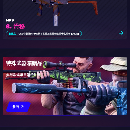
MP9
8. 滑移
收藏品
CS2中最佳MP9皮肤：从最差到最佳的前十名排名 [2026]
特殊武器箱贈品
参与常规每日箱子抽奖
参与