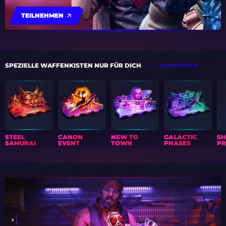
TEILNEHMEN
SPEZIELLE WAFFENKISTEN NUR FÜR DICH
ALLE WAFFEKISTEN
STEEL
CANON
NEW TO
GALACTIC
S
SAMURAI
EVENT
TOWN
PHASES
PR