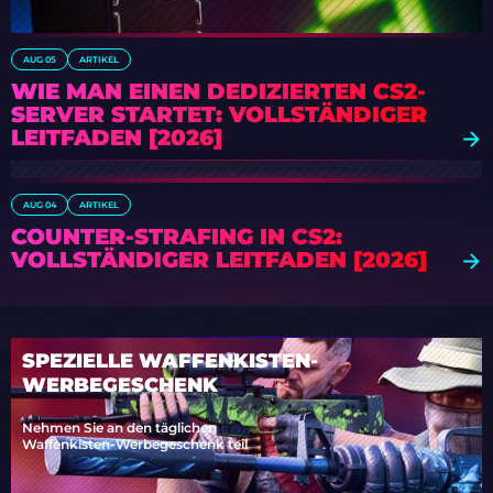
AUG 05
ARTIKEL
WIE MAN EINEN DEDIZIERTEN CS2-
SERVER STARTET: VOLLSTÄNDIGER
LEITFADEN [2026]
AUG 04
ARTIKEL
COUNTER-STRAFING IN CS2:
VOLLSTÄNDIGER LEITFADEN [2026]
SPEZIELLE WAFFENKISTEN-
WERBEGESCHENK
Nehmen Sie an den täglichen
Waffenkisten-Werbegeschenk teil