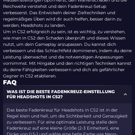
Mauseinstellungen optimierst, den Waffenschaden und die
Reichweite verstehst und dein Fadenkreuz-Setup
verbesserst. Das Entwickeln deiner Zieltechniken und
regelmäßiges Üben wird dir auch helfen, besser darin zu
werden, Headshots zu landen.
Um in CS2 erfolgreich zu sein, ist es wichtig, zu verstehen,
wie man in CS2 den Schaden überprüft und dieses Wissen
nutzt, um dein Gameplay anzupassen. Du kannst dich
verbessern und das Schlachtfeld dominieren, indem du deine
Leistung überwachst und die notwendigen Anpassungen
vornimmst. Mit Hingabe und den richtigen Techniken kannst
du deine Fähigkeiten verbessern und dich als gefährlicher
Gegner in CS2 etablieren.
FAQ
WAS IST DIE BESTE FADENKREUZ-EINSTELLUNG
FÜR HEADSHOTS IN CS2?
Das beste Fadenkreuz für Headshots in CS2 ist in der
Regel klein und hell, um die Sichtbarkeit und Genauigkeit
zu verbessern. Für eine optimale Leistung stelle dein
Fadenkreuz auf eine kleine Größe (2-3 Einheiten), eine
Dicke von 0,5-1 und wähle eine helle Farbe wie Neon-