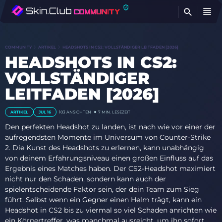
FI
COMMUNITY
ARTIKEL
HEADSHOTS IN CS2: VOLLSTÄNDIGER LEITFADEN [2026]
HEADSHOTS IN CS2:
VOLLSTÄNDIGER
LEITFADEN [2026]
ARTIKEL
JUL 16
103
ANSICHTEN
7 MIN. LESEZEIT
Den perfekten Headshot zu landen, ist nach wie vor einer der
aufregendsten Momente im Universum von Counter-Strike
2. Die Kunst des Headshots zu erlernen, kann unabhängig
von deinem Erfahrungsniveau einen großen Einfluss auf das
Ergebnis eines Matches haben. Der CS2-Headshot maximiert
nicht nur den Schaden, sondern kann auch der
spielentscheidende Faktor sein, der dein Team zum Sieg
führt. Selbst wenn ein Gegner einen Helm trägt, kann ein
Headshot in CS2 bis zu viermal so viel Schaden anrichten wie
ein Körpertreffer, was manchmal ausreicht, um ihn sofort