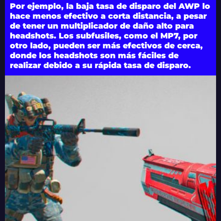
Por ejemplo, la baja tasa de disparo del AWP lo
hace menos efectivo a corta distancia, a pesar
de tener un multiplicador de daño alto para
headshots. Los subfusiles, como el MP7, por
otro lado, pueden ser más efectivos de cerca,
donde los headshots son más fáciles de
realizar debido a su rápida tasa de disparo.