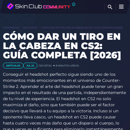
E
COMUNIDAD
ARTÍCULOS
CÓMO DAR UN TIRO EN LA CABEZA EN CS2: GUÍA COMPLETA [2026]
CÓMO DAR UN TIRO EN
LA CABEZA EN CS2:
GUÍA COMPLETA [2026]
ARTÍCULOS
JUL 22
120
VISTAS
8 MINUTOS LEÍDOS
Conseguir el headshot perfecto sigue siendo uno de los
momentos más emocionantes en el universo de Counter-
Strike 2. Aprender el arte del headshot puede tener un gran
impacto en el resultado de una partida, independientemente
de tu nivel de experiencia. El headshot en CS2 no solo
maximiza el daño, sino que también puede ser el factor
decisivo que llevará a tu equipo a la victoria. Incluso si un
oponente lleva casco, un headshot en CS2 puede causar
hasta cuatro veces más daño que un disparo al cuerpo, lo
que a veces es suficiente para eliminarlo instantáneamente.