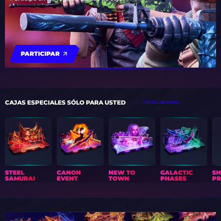
PARTICIPAR
CAJAS ESPECIALES SÓLO PARA USTED
TODOS LAS CAJAS
STEEL
CANON
NEW TO
GALACTIC
S
SAMURAI
EVENT
TOWN
PHASES
PR