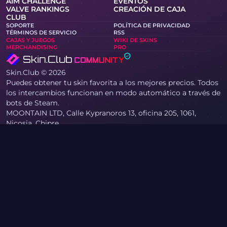
AIM CHALLENGE
EVENTOS
VALVE RANKINGS
CREACIÓN DE CAJA
CLUB
SOPORTE
POLÍTICA DE PRIVACIDAD
TÉRMINOS DE SERVICIO
RSS
CAJAS Y JUEGOS
WIKI DE SKINS
MERCHANDISING
PRO
Skin.Club © 2026
Puedes obtener tu skin favorita a los mejores precios. Todos
los intercambios funcionan en modo automático a través de
bots de Steam.
MOONTAIN LTD, Calle Kypranoros 13, oficina 205, 1061,
Nicosia, Chipre
Si usted es titular de derechos de autor y ha encontrado
materiales en el sitio que infringen sus derechos, por favor
contáctenos por correo electrónico en
community@skin.club . Revisaremos su solicitud con
prontitud.
СAJA DE CUCHILLO
CAJA AWP
СAJA DE AGENTE