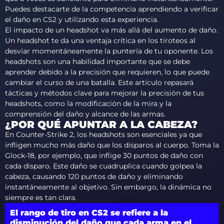
Puedes destacarte de la competencia aprendiendo a verificar
el daño en CS2 y utilizando esta experiencia.
El impacto de un headshot va más allá del aumento de daño.
Un headshot te da una ventaja crítica en los tiroteos al
desviar momentáneamente la puntería de tu oponente. Los
headshots son una habilidad importante que se debe
aprender debido a la precisión que requieren, lo que puede
cambiar el curso de una batalla. Este artículo repasará
tácticas y métodos clave para mejorar la precisión de tus
headshots, como la modificación de la mira y la
comprensión del daño y alcance de las armas.
¿POR QUÉ APUNTAR A LA CABEZA?
En Counter-Strike 2, los headshots son esenciales ya que
infligen mucho más daño que los disparos al cuerpo. Toma la
Glock-18, por ejemplo, que inflige 30 puntos de daño con
cada disparo. Este daño se cuadruplica cuando golpea la
cabeza, causando 120 puntos de daño y eliminando
instantáneamente al objetivo. Sin embargo, la dinámica no
siempre es tan clara.
El rango de tiro en CS2 se refiere a la
disminución del daño que cada arma en el