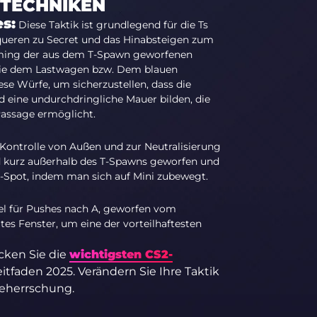
ETECHNIKEN
s:
Diese Taktik ist grundlegend für die Ts
queren zu Secret und das Hinabsteigen zum
iming der aus dem T-Spawn geworfenen
ie dem Lastwagen bzw. Dem blauen
ese Würfe, um sicherzustellen, dass die
d eine undurchdringliche Mauer bilden, die
 Passage ermöglicht.
Kontrolle von Außen und zur Neutralisierung
d kurz außerhalb des T-Spawns geworfen und
A-Spot, indem man sich auf Mini zubewegt.
el für Pushes nach A, geworfen vom
tes Fenster, um eine der vorteilhaftesten
cken Sie die
wichtigsten CS2-
itfaden 2025. Verändern Sie Ihre Taktik
beherrschung.