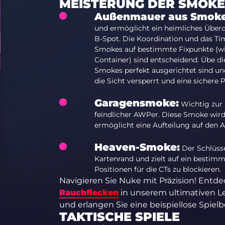
MEISTERUNG DER SMOK
Außenmauer aus Smoke
und ermöglicht ein heimliches Über
B-Spot. Die Koordination und das T
Smokes auf bestimmte Fixpunkte (w
Container) sind entscheidend. Übe di
Smokes perfekt ausgerichtet sind un
die Sicht versperrt und eine sichere
Garagensmoke:
Wichtig zur 
feindlicher AWPer. Diese Smoke wir
ermöglicht eine Aufteilung auf den 
Heaven-Smoke:
Der Schlüss
Kartenrand und zielt auf ein bestimm
Positionen für die CTs zu blockieren.
Navigieren Sie Nuke mit Präzision! Entde
Rauchflecken
in unserem ultimativen Le
und erlangen Sie eine beispiellose Spiel
TAKTISCHE SPIELE