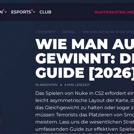
EN
ESPORTS
CLUB
WAFFENKISTEN UND
COMMUNITY
ARTIKEL
WIE MAN AUF NUKE IN CS2 GEWI
WIE MAN AU
GEWINNT: D
GUIDE [2026
1K
ANSICHTEN
6 MIN. LESEZEIT
Das Spielen von Nuke in CS2 erfordert ein
leicht asymmetrische Layout der Karte, d
das Gleichgewicht zu halten oder sogar 
müssen Terrorists das Platzieren von Sm
meistern. Lass uns die wesentlichen Str
umfassenden Guide zur effektiven Spielw