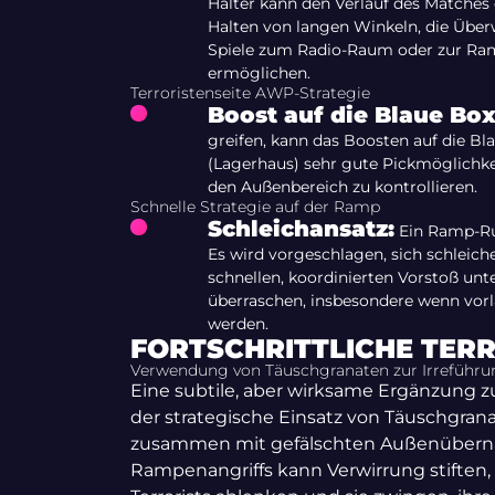
Halter kann den Verlauf des Matches
Halten von langen Winkeln, die Übe
Spiele zum Radio-Raum oder zur Ram
ermöglichen.
Terroristenseite AWP-Strategie
Boost auf die Blaue Box
greifen, kann das Boosten auf die Bl
(Lagerhaus) sehr gute Pickmöglichkei
den Außenbereich zu kontrollieren.
Schnelle Strategie auf der Ramp
Schleichansatz:
Ein Ramp-Ru
Es wird vorgeschlagen, sich schleic
schnellen, koordinierten Vorstoß unt
überraschen, insbesondere wenn vorl
werden.
FORTSCHRITTLICHE TER
Verwendung von Täuschgranaten zur Irreführu
Eine subtile, aber wirksame Ergänzung zu
der strategische Einsatz von Täuschgran
zusammen mit gefälschten Außenübern
Rampenangriffs kann Verwirrung stiften