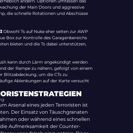
 erheblich ändern. Optionen umfassen das
rwachung der Main Doors und aggressive
p, die schnelle Rotationen und Abschüsse
:
Obwohl Ts auf Nuke eher selten zur AWP
aue Box zur Kontrolle des Garagenbereichs
ten bieten und die Ts dabei unterstützen,
sh kann durch Lärm angekündigt werden.
hend der Rampe zu nähern, gefolgt von einem
er Blitzabdeckung, um die CTs zu
äufige Ablenkungen auf der Karte versucht
RORISTENSTRATEGIEN
ng
m Arsenal eines jeden Terroristen ist
aten. Der Einsatz von Täuschgranaten
ahmen oder während eines schnellen
, die Aufmerksamkeit der Counter-