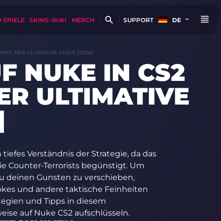
 SPIELE
SKINS-WIKI
MERCH
SUPPORT
DE
NNT: DER ULTIMATIVE GUIDE [2026]
F NUKE IN CS2
ER ULTIMATIVE
]
 tiefes Verständnis der Strategie, da das
ie Counter-Terrorists begünstigt. Um
zu deinen Gunsten zu verschieben,
okes und andere taktische Feinheiten
ategien und Tipps in diesem
eise auf Nuke CS2 aufschlüsseln.