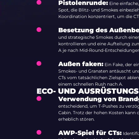
Pistolenrunde:
Eine einfache,
Spot, die Blitz- und Smokes einbezie
Koordination konzentriert, um die CT
Besetzung des Außenbe
und strategische Smokes durch einen
kontrollieren und eine Aufteilung z
A je nach Mid-Round-Entscheidungen
Außen faken:
Ein Fake, der e
Smokes- und Granaten antäuscht un
CTs vom tatsächlichen Zielspot ablen
einem schnellen Rush nach A.
ECO- UND AUSRÜSTUNG
Verwendung von Brand
entscheidend, um T-Pushes zu verzö
Cabin. Trotz der hohen Kosten kann d
erheblich stören.
AWP-Spiel für CTs:
Identif