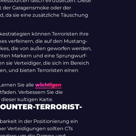
e Ressourcen falsch einzusetzen. Diese
mit der Garagensmoke oder der
 da sie eine zusätzliche Täuschung
strategien können Terroristen ihre
kes verfeinern, die auf den Mustang-
okes, die von außen geworfen werden,
mmten Markern und eine Sprungwurf-
n sie Verteidiger, die sich im Bereich
en, und bieten Terroristen einen
Lernen Sie alle
wichtigen
aden. Verbessern Sie die
ieser kultigen Karte.
OUNTER-TERRORIST-
arkeit in der Positionierung ein
her Verteidigungen sollten CTs
esondere um die Rampe und