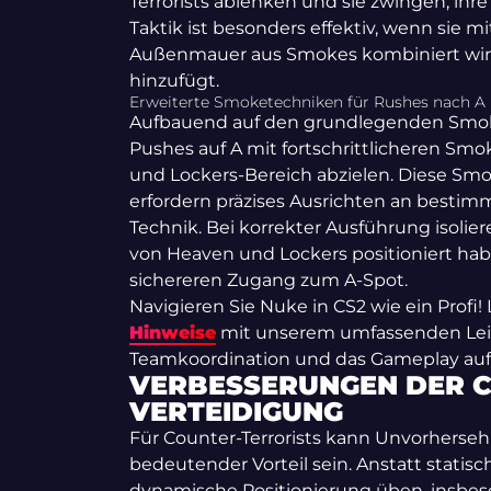
Terrorists ablenken und sie zwingen, ihr
Taktik ist besonders effektiv, wenn sie 
Außenmauer aus Smokes kombiniert wird,
hinzufügt.
Erweiterte Smoketechniken für Rushes nach A
Aufbauend auf den grundlegenden Smoke
Pushes auf A mit fortschrittlicheren Smo
und Lockers-Bereich abzielen. Diese Sm
erfordern präzises Ausrichten an besti
Technik. Bei korrekter Ausführung isoliere
von Heaven und Lockers positioniert hab
sichereren Zugang zum A-Spot.
Navigieren Sie Nuke in CS2 wie ein Profi! 
Hinweise
mit unserem umfassenden Leitf
Teamkoordination und das Gameplay auf d
VERBESSERUNGEN DER C
VERTEIDIGUNG
Für Counter-Terrorists kann Unvorhersehb
bedeutender Vorteil sein. Anstatt statisc
dynamische Positionierung üben, insb