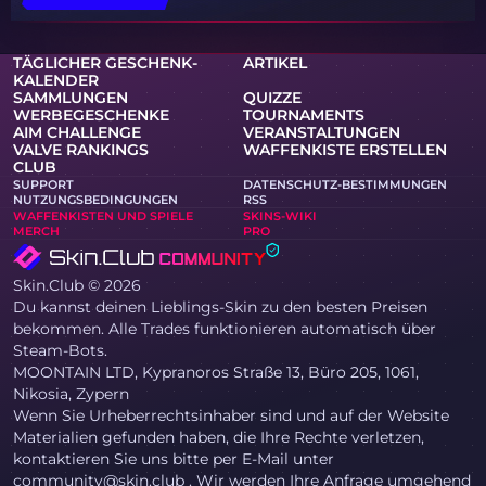
TÄGLICHER GESCHENK-
ARTIKEL
KALENDER
SAMMLUNGEN
QUIZZE
WERBEGESCHENKE
TOURNAMENTS
AIM CHALLENGE
VERANSTALTUNGEN
VALVE RANKINGS
WAFFENKISTE ERSTELLEN
CLUB
SUPPORT
DATENSCHUTZ-BESTIMMUNGEN
NUTZUNGSBEDINGUNGEN
RSS
WAFFENKISTEN UND SPIELE
SKINS-WIKI
MERCH
PRO
Skin.Club © 2026
Du kannst deinen Lieblings-Skin zu den besten Preisen
bekommen. Alle Trades funktionieren automatisch über
Steam-Bots.
MOONTAIN LTD, Kypranoros Straße 13, Büro 205, 1061,
Nikosia, Zypern
Wenn Sie Urheberrechtsinhaber sind und auf der Website
Materialien gefunden haben, die Ihre Rechte verletzen,
kontaktieren Sie uns bitte per E-Mail unter
community@skin.club . Wir werden Ihre Anfrage umgehend