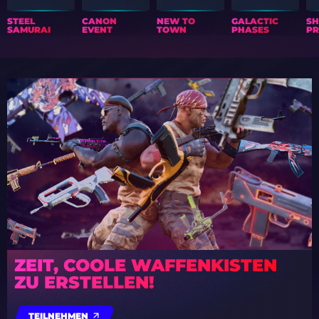
STEEL
CANON
NEW TO
GALACTIC
S
SAMURAI
EVENT
TOWN
PHASES
PR
ZEIT, COOLE WAFFENKISTEN
ZU ERSTELLEN!
TEILNEHMEN