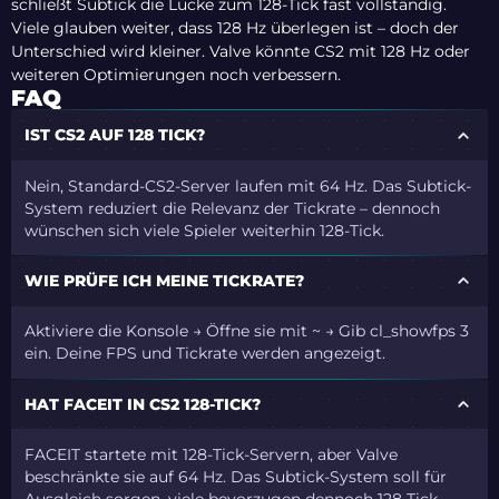
schließt Subtick die Lücke zum 128-Tick fast vollständig.
Viele glauben weiter, dass
128 Hz überlegen
ist – doch der
Unterschied wird kleiner. Valve könnte CS2 mit 128 Hz oder
weiteren Optimierungen noch verbessern.
FAQ
IST CS2 AUF 128 TICK?
Nein, Standard-CS2-Server laufen mit 64 Hz. Das Subtick-
System reduziert die Relevanz der Tickrate – dennoch
wünschen sich viele Spieler weiterhin 128-Tick.
WIE PRÜFE ICH MEINE TICKRATE?
Aktiviere die Konsole → Öffne sie mit ~ → Gib cl_showfps 3
ein. Deine FPS und Tickrate werden angezeigt.
HAT FACEIT IN CS2 128-TICK?
FACEIT startete mit 128-Tick-Servern, aber Valve
beschränkte sie auf 64 Hz. Das Subtick-System soll für
Ausgleich sorgen, viele bevorzugen dennoch 128 Tick.