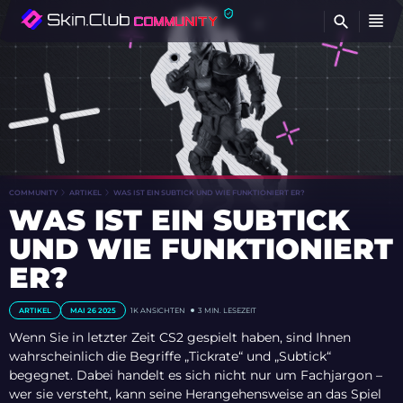
FI
COMMUNITY
ARTIKEL
WAS IST EIN SUBTICK UND WIE FUNKTIONIERT ER?
WAS IST EIN SUBTICK
UND WIE FUNKTIONIERT
ER?
ARTIKEL
MAI 26 2025
1K
ANSICHTEN
3 MIN. LESEZEIT
Wenn Sie in letzter Zeit CS2 gespielt haben, sind Ihnen
wahrscheinlich die Begriffe „Tickrate“ und „Subtick“
begegnet. Dabei handelt es sich nicht nur um Fachjargon –
wer sie versteht, kann seine Herangehensweise an das Spiel