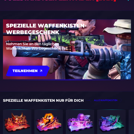
SPEZIELLE WAFFENKISTEN-
WERBEGESCHENK
Nehmen Sie an den täglichen
Waffenkisten-Werbegeschenk teil
TEILNEHMEN
SPEZIELLE WAFFENKISTEN NUR FÜR DICH
ALLE WAFFEKISTEN