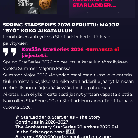
STARLADDER
BUDAPEST MAJOR
2025
SPRING STARSERIES 2026 PERUTTU: MAJOR
“SYÖ” KOKO AIKATAULUN
Ilmoituksen yhteydessä StarLadder kertoi tärkeän
päivityksen:
Kevään StarSeries 2026 -turnausta ei
järjestetä.
Spring StarSeries 2026 on peruttu aikataulun törmäyksen
vuoksi Summer Majorin kanssa.
Summer Major 2026 vie yhden maailman turnauskalenterin
tiukimmista aikajaksoista, eikä StarLadderille jäänyt lainkaan
mahdollisuutta järjestää kevään LAN-tapahtumaa.
Aikatauluun ei yksinkertaisesti jäänyt yhtään vapaata slottia.
Näin ollen StarSeries 20 on StarLadderin ainoa Tier-1-turnaus
vuonna 2026.
🎉 StarLadder & StarSeries – The Story
Continues in 2026–2027!
The Anniversary StarSeries 20 arrives 2026 Fall
in the Schengen zone 🇪🇺
8 teams, $500,000 prize pool, and only one