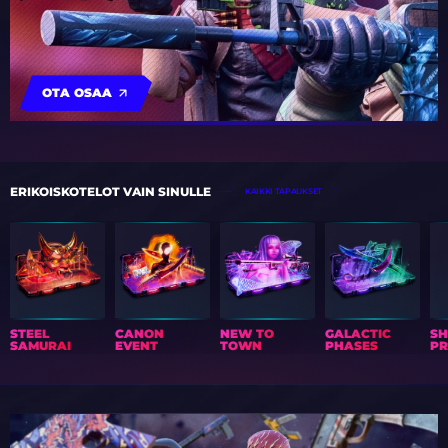
OTA OSAA
ERIKOISKOTELOT VAIN SINULLE
KAIKKI TAPAUKSET
STEEL
CANON
NEW TO
GALACTIC
S
SAMURAI
EVENT
TOWN
PHASES
PR