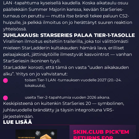
LAN -tapahtuma kyseisellä kaudella. Koska aikataulu osuu
päällekkäin Summer Majorin kanssa, kevään StarSeries-
turnaus on peruttu — mutta itse brändi tekee paluun CS2-
huipulle, ja pelkkä ilmoitus on jo herättänyt suuren reaktion
yhteisössä.
JUHLAKAUSI: STARSERIES PALAA TIER-1-TASOLLE
Virallinen ilmoitus esiteltiin trailerilla, joka toi välittömästi
mieleen StarLadderin kultakauden: hämärä lava, erilliset
pelaajakopit, jättinäytöille ilmestyvät kasvointrot — vanhan
StarSeriesin ikoninen tyyli.
StarLadder korosti, että tämä on vasta “uuden aikakauden
alku”. Yritys on jo vahvistanut:
toisen Tier-1 LAN -turnauksen vuodelle 2027 (20.–24.
lokakuuta),
useita Tier-2-tapahtumia vuoden 2026 aikana.
Keskipisteenä on kuitenkin StarSeries 20 — symbolinen,
juhlavuodelle brändätty ja täysin integroituna VRS-
järjestelmään.
LUE LISÄÄ
SKIN.CLUB PICK’EM
RETURNS FOR