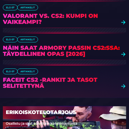
ELO 07
ARTIKKELIT
VALORANT VS. CS2: KUMPI ON
VAIKEAMPI?
ELO 07
ARTIKKELIT
NÄIN SAAT ARMORY PASSIN CS2:SSA:
TÄYDELLINEN OPAS [2026]
ELO 07
ARTIKKELIT
FACEIT CS2 -RANKIT JA TASOT
SELITETTYNÄ
ERIKOISKOTELOTARJOUS
Osallistu ja saat päivittäin kotelonäytteitä