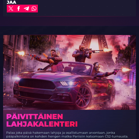
JAA
PÄIVITTÄINEN
LAHJAKALENTERI
Palaa joka päivä hakemaan lahjoja ja osallistumaan arvontaan, jonka
pääpalkintona on kahden hengen matka Pariisiin katsomaan CS2-turnausta.