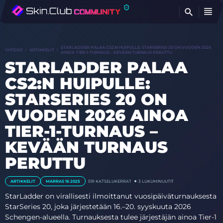
ET
STARLADDER PALAA CS2:N HUIPULLE: STARSERIES 20 ON VUODEN 2026
YHTEISÖ
ARTIKKELIT
AINOA TIER-1-TURNAUS – KEVÄÄN TURNAUS PERUTTU
STARLADDER PALAA
CS2:N HUIPULLE:
STARSERIES 20 ON
VUODEN 2026 AINOA
TIER-1-TURNAUS –
KEVÄÄN TURNAUS
PERUTTU
ARTIKKELIT
MARRAS 16 2025
591
KATSELUKERRAT
3 LUKUMINUUTIT
StarLadder on virallisesti ilmoittanut vuosipäiväturnauksesta
StarSeries 20, joka järjestetään 16.–20. syyskuuta 2026
Schengen-alueella. Turnauksesta tulee järjestäjän ainoa Tier-1