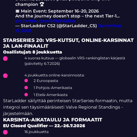
champion 🏆
📅 Main Event: September 16–20, 2026
And the journey doesn’t stop – the next Tier-1…
pic.twitter.com/Mltzh6sBsz
— StarLadder CS2 (@StarLadder_CS)
November
12, 2025
STARSERIES 20: VRS-KUTSUT, ONLINE-KARSINNAT
JA LAN-FINAALIT
Osallistujat: 8 joukkuetta
4 suoraa kutsua — globaalin VRS-rankinglistan kärjestä
(päivitetty 6.7.2026)
4 joukkuetta online-karsinnoista:
2 Euroopasta
1 Pohjois-Amerikasta
1 Etelä-Amerikasta
StarLadder säilyttää perinteisen StarSeries-formaatin, mutta
integroi sen täysimääräisesti Valve Regional Standings -
järjestelmään.
KARSINTA-AIKATAULU JA FORMAATIT
EU Closed Qualifier — 22.–26.7.2026
16 joukkuetta