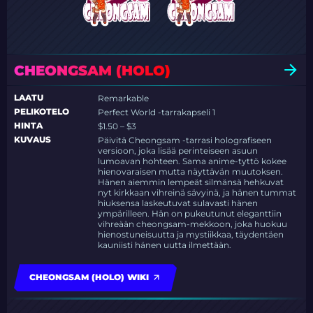
CHEONGSAM (HOLO)
LAATU
Remarkable
PELIKOTELO
Perfect World -tarrakapseli 1
HINTA
$1.50 – $3
KUVAUS
Päivitä Cheongsam -tarrasi holografiseen
versioon, joka lisää perinteiseen asuun
lumoavan hohteen. Sama anime-tyttö kokee
hienovaraisen mutta näyttävän muutoksen.
Hänen aiemmin lempeät silmänsä hehkuvat
nyt kirkkaan vihreinä sävyinä, ja hänen tummat
hiuksensa laskeutuvat sulavasti hänen
ympärilleen. Hän on pukeutunut eleganttiin
vihreään cheongsam-mekkoon, joka huokuu
hienostuneisuutta ja mystiikkaa, täydentäen
kauniisti hänen uutta ilmettään.
CHEONGSAM (HOLO) WIKI