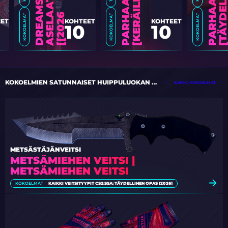
6
]
KOKOELMAT
KOKOELMAT
KOKOELMAT
ET
KOHTEET
KOHTEET
10
10
KOKOELMIEN SATUNNAISET HUIPPULUOKAN KOHTEET
KAIKKI KOKOELMAT
METSÄSTÄJÄNVEITSI
METSÄMIEHEN VEITSI |
METSÄMIEHEN VEITSI
KOKOELMAT
KAIKKI VEITSITYYPIT CS2:SSA: TÄYDELLINEN OPAS [2026]