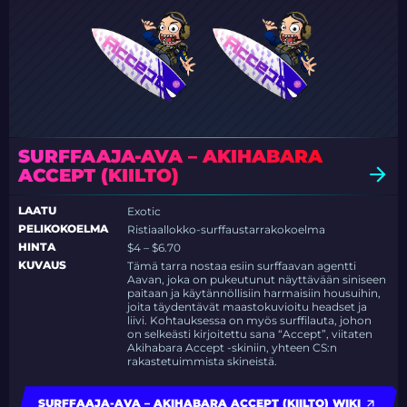
SURFFAAJA-AVA – AKIHABARA
ACCEPT (KIILTO)
LAATU
Exotic
PELIKOKOELMA
Ristiaallokko-surffaustarrakokoelma
HINTA
$4 – $6.70
KUVAUS
Tämä tarra nostaa esiin surffaavan agentti
Aavan, joka on pukeutunut näyttävään siniseen
paitaan ja käytännöllisiin harmaisiin housuihin,
joita täydentävät maastokuvioitu headset ja
liivi. Kohtauksessa on myös surffilauta, johon
on selkeästi kirjoitettu sana “Accept”, viitaten
Akihabara Accept -skiniin, yhteen CS:n
rakastetuimmista skineistä.
SURFFAAJA-AVA – AKIHABARA ACCEPT (KIILTO) WIKI