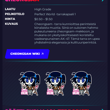
LAATU
High Grade
PELIKOTELO
Perfect World -tarrakapseli 1
HINTA
$0.50 – $1.50
KUVAUS
Cheongsam -tarra kunnioittaa perinteistä
kiinalaista muotia. Siinä on suloinen hahmo
pukeutuneena cheongsam-mekkoon, ja
mukana on yksityiskohtaisesti koristeltu
vaaleanpunainen AK-47. Tämä tarra on upea
yhdistelmä eleganssia ja kulttuuriperintöä.
CHEONGSAM WIKI