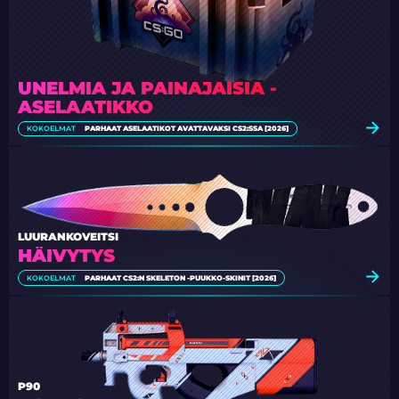
UNELMIA JA PAINAJAISIA -
ASELAATIKKO
KOKOELMAT
PARHAAT ASELAATIKOT AVATTAVAKSI CS2:SSA [2026]
LUURANKOVEITSI
HÄIVYTYS
KOKOELMAT
PARHAAT CS2:N SKELETON -PUUKKO-SKINIT [2026]
P90