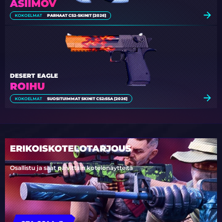
ASIIMOV
KOKOELMAT
PARHAAT CS2-SKINIT [2026]
DESERT EAGLE
ROIHU
KOKOELMAT
SUOSITUIMMAT SKINIT CS2:SSA [2026]
ERIKOISKOTELOTARJOUS
Osallistu ja saat päivittäin kotelonäytteitä