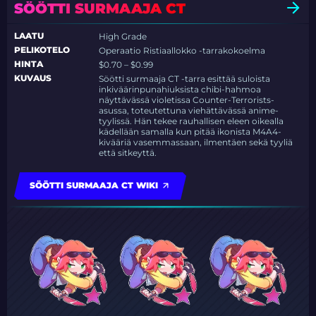
SÖÖTTI SURMAAJA CT
LAATU
High Grade
PELIKOTELO
Operaatio Ristiaallokko -tarrakokoelma
HINTA
$0.70 – $0.99
KUVAUS
Söötti surmaaja CT -tarra esittää suloista
inkiväärinpunahiuksista chibi-hahmoa
näyttävässä violetissa Counter-Terrorists-
asussa, toteutettuna viehättävässä anime-
tyylissä. Hän tekee rauhallisen eleen oikealla
kädellään samalla kun pitää ikonista M4A4-
kivääriä vasemmassaan, ilmentäen sekä tyyliä
että sitkeyttä.
SÖÖTTI SURMAAJA CT WIKI