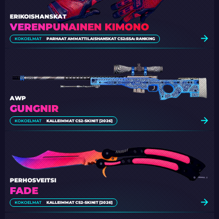
ERIKOISHANSKAT
VERENPUNAINEN KIMONO
KOKOELMAT
PARHAAT AMMATTILAISHANSKAT CS2:SSA: RANKING
AWP
GUNGNIR
KOKOELMAT
KALLEIMMAT CS2-SKINIT [2026]
PERHOSVEITSI
FADE
KOKOELMAT
KALLEIMMAT CS2-SKINIT [2026]