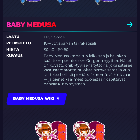
BABY MEDUSA
LAATU
High Grade
PELIKOTELO
10-vuotispäivän tarrakapseli
HINTA
$0.40 – $0.60
KUVAUS
Baby Medusa -tarra tuo leikkisän ja hauskan
käänteen perinteiseen Gorgon-myyttiin. Hänet
on kuvattu chibi-tyylisenä tyttönä, joka säteilee
vastustamatonta, suloista hymyä samalla kun
silittelee hellästi pieniä käärmemäisiä hiuksiaan
— ja pienet käärmeet puolestaan osoittavat
hänelle kiintymystään.
BABY MEDUSA WIKI