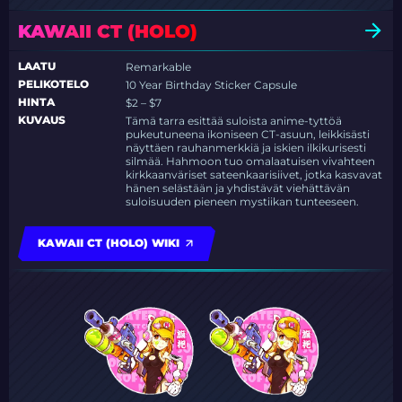
KAWAII CT (HOLO)
LAATU
Remarkable
PELIKOTELO
10 Year Birthday Sticker Capsule
HINTA
$2 – $7
KUVAUS
Tämä tarra esittää suloista anime-tyttöä
pukeutuneena ikoniseen CT-asuun, leikkisästi
näyttäen rauhanmerkkiä ja iskien ilkikurisesti
silmää. Hahmoon tuo omalaatuisen vivahteen
kirkkaanväriset sateenkaarisiivet, jotka kasvavat
hänen selästään ja yhdistävät viehättävän
suloisuuden pieneen mystiikan tunteeseen.
KAWAII CT (HOLO) WIKI