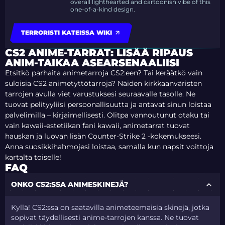
overall lighthearted and cartoonish vibe of this
one-of-a-kind design.
TERRORISTI KATEISSA WIKI
CS2 ANIME-TARRAT: LISÄÄ RIPAUS
ANIM-TAIKAA ASEARSENAALIISI
Etsitkö parhaita animetarroja CS2:een? Tai keräätkö vain
suloisia CS2 animetyttötarroja? Näiden kirkkaanväristen
tarrojen avulla viet varustuksesi seuraavalle tasolle. Ne
tuovat pelityyliisi persoonallisuutta ja antavat sinun loistaa
palvelimilla – kirjaimellisesti.
Olitpa vannoutunut otaku tai
vain kawaii-estetiikan fani kawaii, animetarrat tuovat
hauskan ja luovan lisän Counter-Strike 2 -kokemukseesi.
Anna suosikkihahmojesi loistaa, samalla kun napsit voittoja
kartalta toiselle!
FAQ
ONKO CS2:SSA ANIMESKINEJÄ?
Kyllä! CS2:ssa on saatavilla animeteemaisia skinejä, jotka
sopivat täydellisesti anime-tarrojen kanssa. Ne tuovat