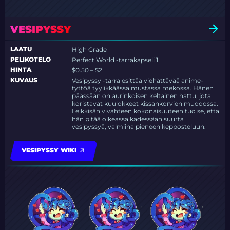
VESIPYSSY
LAATU
High Grade
PELIKOTELO
Perfect World -tarrakapseli 1
HINTA
$0.50 – $2
KUVAUS
Vesipyssy -tarra esittää viehättävää anime-
tyttöä tyylikkäässä mustassa mekossa. Hänen
päässään on aurinkoisen keltainen hattu, jota
koristavat kuulokkeet kissankorvien muodossa.
Leikkisän vivahteen kokonaisuuteen tuo se, että
hän pitää oikeassa kädessään suurta
vesipyssyä, valmiina pieneen kepposteluun.
VESIPYSSY WIKI