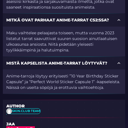
aseisiisi kirkasta ja sarjakuvamaista ilmettä, jotka ovat
saaneet inspiraationsa suosituista animeista.
MITKÄ OVAT PARHAAT ANIME-TARRAT CS2:SSA?
Maku vaihtelee pelaajasta toiseen, mutta vuonna 2023
listatut tarrat saavuttivat suuren suosion ainutlaatuisen
ulkoasunsa ansiosta. Niitä pidetään yleisesti
tyylikkäimpinä ja halutuimpina.
MISTÄ KAPSELISTA ANIME-TARRAT LÖYTYVÄT?
Anime-tarroja löytyy erityisesti ”10 Year Birthday Sticker
Capsule” ja “Perfect World Sticker Capsule 1” -kapseleista.
Näissä on useita söpöjä ja erottuvia vaihtoehtoja.
AUTHOR
SKIN.CLUB TEAM
JAA