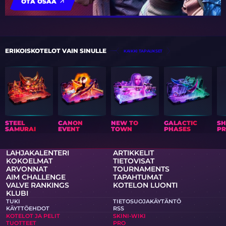
OTA OSAA
ERIKOISKOTELOT VAIN SINULLE
KAIKKI TAPAUKSET
STEEL
CANON
NEW TO
GALACTIC
S
SAMURAI
EVENT
TOWN
PHASES
PR
LAHJAKALENTERI
ARTIKKELIT
KOKOELMAT
TIETOVISAT
ARVONNAT
TOURNAMENTS
AIM CHALLENGE
TAPAHTUMAT
VALVE RANKINGS
KOTELON LUONTI
KLUBI
TUKI
TIETOSUOJAKÄYTÄNTÖ
KÄYTTÖEHDOT
RSS
KOTELOT JA PELIT
SKINI-WIKI
TUOTTEET
PRO