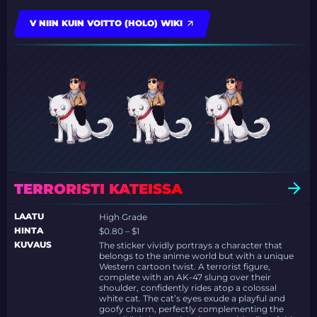
V NIIN KUIN VOITTO (HOLO) WIKI
TERRORISTI KATEISSA
LAATU
High Grade
HINTA
$0.80 – $1
KUVAUS
The sticker vividly portrays a character that
belongs to the anime world but with a unique
Western cartoon twist. A terrorist figure,
complete with an AK-47 slung over their
shoulder, confidently rides atop a colossal
white cat. The cat’s eyes exude a playful and
goofy charm, perfectly complementing the