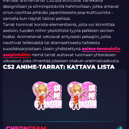
Parhaat anime-tarrat CS2:ssa erottuvat värikkäillä
designillaan ja silmiinpistävillä hahmoillaan, jotka antavat
sinun osoittaa pitäväsi japanilaisesta pop-kulttuurista –
samalla kun näytät taitosi pelissä.
Tarrat toimivat koriste-elementteinä, joita voi kiinnittää
aseisiin, tuoden niihin yksilöllistä tyyliä pelkkien skinien
lisäksi. Animetarrat vetoavat erityisesti pelaajiin, jotka
nauttivat leikkisästä tai dramaattisesta taiteesta
suosikkisarjoistaan. Usein yhdistettynä
anime-teemaisiin
asepintoihin
nämä tarrat auttavat luomaan yhtenäisen
ulkoasun, joka ilmentää jokaisen otakun unelmaloadoutia.
CS2 ANIME-TARRAT: KATTAVA LISTA
CHEONGSAM