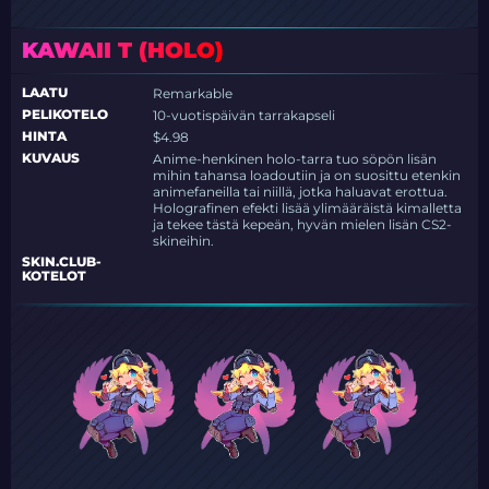
KAWAII T (HOLO)
LAATU
Remarkable
PELIKOTELO
10-vuotispäivän tarrakapseli
HINTA
$4.98
KUVAUS
Anime-henkinen holo-tarra tuo söpön lisän
mihin tahansa loadoutiin ja on suosittu etenkin
animefaneilla tai niillä, jotka haluavat erottua.
Holografinen efekti lisää ylimääräistä kimalletta
ja tekee tästä kepeän, hyvän mielen lisän CS2-
skineihin.
SKIN.CLUB-
KOTELOT