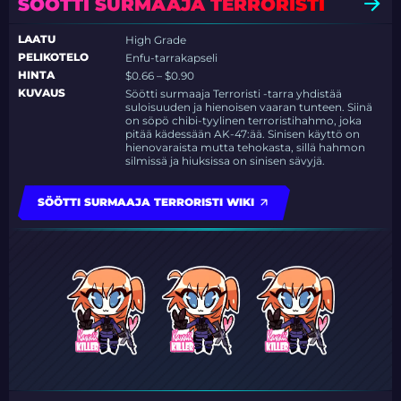
SÖÖTTI SURMAAJA TERRORISTI
LAATU
High Grade
PELIKOTELO
Enfu-tarrakapseli
HINTA
$0.66 – $0.90
KUVAUS
Söötti surmaaja Terroristi -tarra yhdistää
suloisuuden ja hienoisen vaaran tunteen. Siinä
on söpö chibi-tyylinen terroristihahmo, joka
pitää kädessään AK-47:ää. Sinisen käyttö on
hienovaraista mutta tehokasta, sillä hahmon
silmissä ja hiuksissa on sinisen sävyjä.
SÖÖTTI SURMAAJA TERRORISTI WIKI