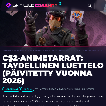
ET
YHTEISÖ
KOKOELMAT
CS2-ANIMETARRAT: TÄYDELLINEN LUETTELO (PÄIVITETTY VUONNA 2026)
CS2-ANIMETARRAT:
TÄYDELLINEN LUETTELO
(PÄIVITETTY VUONNA
2026)
KOKOELMAT
HUHTI 14
319
KATSELUKERRAT
1 ARVIOITU LUKUAIKA MINUUTEISSA
Jos pidät rohkeista, tyylitellyistä visuaaleista, ei ole parempaa
tapaa personoida CS2-varustustasi kuin anime-tarrat.