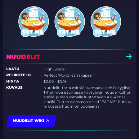
NUUDELIT
LAATU
High Grade
PELIKOTELO
Perfect World -tarrakapseli 1
HINTA
$0.09 – $0.16
KUVAUS
Nuudelit -tarra esittää hurmaavaa chibi-tyylistä
T-hahmoa istumassa höyryävän nuudelikulhon
sisällä, pitäen samalla luotettavan AK-47:nsä
lähellä. Tarran alaosassa teksti “EAT ME” kutsuu
leikkisästi huomion puoleensa.
NUUDELIT WIKI