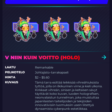
V NIIN KUIN VOITTO (HOLO)
LAATU
Remarkable
PELIKOTELO
Johtajisto-tarrakapseli
HINTA
$2 – $5.60
KUVAUS
Tämä tarra esittää leikkisää vihreähiuksista
tyttöä, jolla on ilkikurinen virne ja kieli ulkona.
Kirkkaat vihreän, sinisen ja keltaisen sävyt
täyttävät koko kuvan, luoden holografisen,
neonvalaistun tunnelman, joka muistuttaa
japanilaisten taiteilijoiden ja tekijöiden
innovatiivisiin luomuksiin usein liitettyä
dynaamista cyberpunk-estetiikkaa.