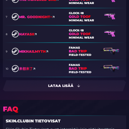
MINIMAL WEAR
GLOCK-18
GOLD TOOF
MR. GOODNIGHT~
7
MINIMAL WEAR
GLOCK-18
GOLD TOOF
HAYASII
8
MINIMAL WEAR
FAMAS
BAD TRIP
MIKHAILMYTH
9
FIELD-TESTED
FAMAS
BAD TRIP
来都来了
10
FIELD-TESTED
LATAA LISÄÄ
FAQ
SKIN.CLUBIN TIETOVISAT