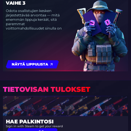
VAIHE 3
Odota osallistujien kesken
järjestettävää arvontaa — mitä
enemmän lippuja keräät, sitä
paremmat
voittomahdollisuudet sinulla on
NÄYTÄ LIPPULISTA
TIETOVISAN TULOKSET
HAE PALKINTOSI
Sign in with Steam to get your reward