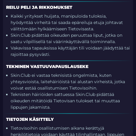
REILU PELI JA RIKKOMUKSET
Kaikki yritykset huijata, manipuloida tuloksia,
hyödyntää virheitä tai saada epäreiluja etuja johtavat
välittömään hylkäämiseen Tietovisasta.
Skin.Club pidättää oikeuden peruuttaa liput, jotka on
saatu vilpillisellä tai väärinkäyttävällä toiminnalla.
Vakavissa tapauksissa käyttäjän tili voidaan jäädyttää tai
rajoittaa pysyvästi.
TEKNINEN VASTUUVAPAUSLAUSEKE
Skin.Club ei vastaa teknisistä ongelmista, kuten
yhteysvioista, laitehäiriöistä tai alustan virheistä, jotka
voivat estää osallistumisen Tietovisoihin.
Teknisten häiriöiden sattuessa Skin.Club pidättää
oikeuden mitätöidä Tietovisan tulokset tai muuttaa
lippujen jakamista.
TIETOJEN KÄSITTELY
Tietovisoihin osallistumisen aikana kerättyjä
henkilötietoja voidaan käyttää tilinhallintaan, lippujen