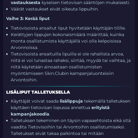
vastauksesta
kyseisen tietovisan sääntöjen mukaisesti.
Väärät vastaukset eivät oikeuta lippuihin.
Vaihe 3: Kerää liput
Tietovisoista ansaitut liput hyvitetään käyttäjän tilille.
Kerättyjen lippujen kokonaismäärä määrittää, kuinka
monta osallistumista käyttäjällä voi olla kelpoisissa
Arvonnoissa.
Tietovisoista ansaituilla lipuilla ei ole rahallista arvoa,
niitä ei voi lunastaa rahaksi, siirtää, myydä tai vaihtaa, ja
niitä käytetään ainoastaan osallistumisten
myöntämiseen Skin.Clubin kampanjaluonteisiin
Arvontoihin.
LISÄLIPUT TALLETUKSELLA
Käyttäjät voivat saada
lisälippuja
tekemällä talletuksen
käyttäen tietovisan lopussa annettua
erityistä
kampanjakoodia
.
Talletuksen tekeminen on täysin vapaaehtoista eikä sitä
vaadita Tietovisoihin tai Arvontoihin osallistumiseksi.
Talletukset eivät takaa palkintoa tai mitään