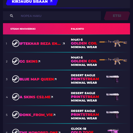
KIRJAUDU SISÄÄN
ETSI
STEAM NIMIMERKKI
PALKINTO
M4A1-S
GOLDEN COIL
IFTEKHAR REZA ENAM
1
MINIMAL WEAR
M4A1-S
GOLDEN COIL
GG SKINS
2
MINIMAL WEAR
DESERT EAGLE
PRINTSTREAM
BLUE MAP QUEEN
3
MINIMAL WEAR
DESERT EAGLE
PRINTSTREAM
A SKINS CS2.ME
4
MINIMAL WEAR
DESERT EAGLE
PRINTSTREAM
DONK_FROM_V1E
5
MINIMAL WEAR
GLOCK-18
GOLD TOOF
THE HONORED ONE
6