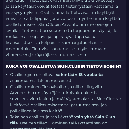
Skin.Clubin Tietovisat ovat interaktiivisia aktiviteetteja,
joissa käyttäjät voivat testata tietämystään vastaamalla
visakysymyksiin. Osallistumalla Tietovisoihin käyttäjät
voivat ansaita lippuja, joita voidaan myöhemmin käyttää
osallistumiseen Skin.Clubin Arvontoihin (tietovisojen
sivulla). Tietovisat on suunniteltu tarjoamaan käyttäjille
mukaansatempaava ja läpinäkyvä tapa saada
lisäosallistumisia kelpoisiin kampanjaluonteisiin
Arvontoihin. Tietovisat on tarkoitettu yksinomaan
viihteeseen ja käyttäjien sitouttamiseen.
KUKA VOI OSALLISTUA SKIN.CLUBIN TIETOVISOIHIN?
Osallistujien on oltava
vähintään 18-vuotiaita
asuinmaansa lakien mukaisesti.
Osallistuminen Tietovisoihin ja niihin liittyviin
Arvontoihin on käyttäjän toimivalta-alueella
sovellettavien lakien ja määräysten alaista. Skin.Club voi
kieltäytyä osallistumisesta tai peruuttaa sen, jos
paikallinen laki sen kieltää.
Jokainen osallistuja saa käyttää
vain yhtä Skin.Club-
tiliä
. Useiden tilien luominen tai käyttäminen on