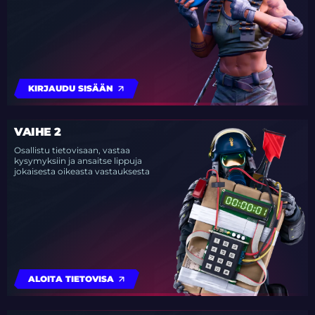
KIRJAUDU SISÄÄN
VAIHE 2
Osallistu tietovisaan, vastaa
kysymyksiin ja ansaitse lippuja
jokaisesta oikeasta vastauksesta
ALOITA TIETOVISA