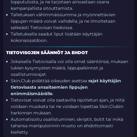
lopputulosta, ja ne tarjotaan ainoastaan osana
kampanjallista sitouttamista.
Talletuksen vähimmäissumma ja myönnettävien
lippujen määrä voivat vaihdella, ja ne ilmoitetaan
selkeästi Tietovisan tiedoissa.
Talletuksella saadut liput lisätään käyttäjän
kokonaissaldoon.
TIETOVISOJEN SÄÄNNÖT JA EHDOT
Jokaisella Tietovisalla voi olla omat sääntönsä, mukaan
lukien kysymysten määrä, lippupalkinnot ja
osallistumisrajat.
Skin.Club pidättää oikeuden asettaa
rajat käyttäjän
tietovisasta ansaitsemien lippujen
enimmäismäärälle
.
Tietovisat voivat olla saatavilla rajoitetun ajan, ja niitä
voidaan muokata tai ne voidaan lopettaa Skin.Clubin
harkinnan mukaan.
Automatisoitu osallistuminen, skriptit, botit tai mikä
tahansa manipuloinnin muoto on ehdottomasti
kielletty.