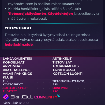
myöntämiseen ja osallistumisen seurantaan.
Kaikkia henkilötietoja käsitellään Skin.Clubin
Tietosuojakäytännön
,
Käyttöehtojen
ja sovellettavien
määräysten mukaisesti.
YHTEYSTIEDOT
Tietovisoihin liittyvissä kysymyksissä tai ongelmissa
käyttäjät voivat ottaa yhteyttä asiakastukeen osoitteessa
help@skin.club
.
LAHJAKALENTERI
ARTIKKELIT
KOKOELMAT
TIETOVISAT
ARVONNAT
TOURNAMENTS
AIM CHALLENGE
TAPAHTUMAT
VALVE RANKINGS
KOTELON LUONTI
KLUBI
TUKI
TIETOSUOJAKÄYTÄNTÖ
KÄYTTÖEHDOT
RSS
KOTELOT JA PELIT
SKINI-WIKI
TUOTTEET
PRO
Skin.Club © 2026