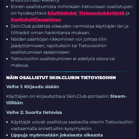
ehdottomasti kielletty.
Ennen osallistumista mihinkään tietovisaan osallistujien
on hyväksyttävä
Käyttöehdot
,
Tietosuojakäytäntö
ja
Kortinhaltijasopimus
.
Skin.Club pidättää oikeuden varmistaa käyttäjän iän ja
tilitiedot oman harkintansa mukaan.
Näiden sääntöjen rikkominen voi johtaa tilin
jäädyttämiseen, rajoituksiin tai Tietovisoihin
osallistumisen epäämiseen.
Tietovisoihin osallistuminen ei edellytä ostoa tai
maksua.
NÄIN OSALLISTUT SKIN.CLUBIN TIETOVISOIHIN
Vaihe 1: Kirjaudu sisään
Käyttäjien on kirjauduttava Skin.Club-portaaliin
Steam-
tilillään
.
Vaihe 2: Suorita tietovisa
Käyttäjät voivat osallistua saatavilla oleviin Tietovisoihin
vastaamalla annettuihin kysymyksiin.
Lippuja myönnetään jokaisesta oikeasta