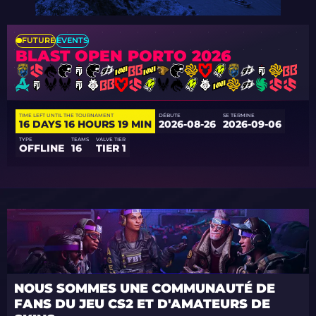
FUTURE
EVENTS
BLAST OPEN PORTO 2026
TIME LEFT UNTIL THE TOURNAMENT
DÉBUTE
SE TERMINE
16 DAYS 16 HOURS 19 MIN
2026-08-26
2026-09-06
TYPE
TEAMS
VALVE TIER
OFFLINE
16
TIER 1
NOUS SOMMES UNE COMMUNAUTÉ DE
FANS DU JEU CS2 ET D'AMATEURS DE