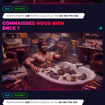
QUIZ
EN DIRECT
PARTICIPANTS:
468
TEMPS JUSQU’À LA FIN:
13D 16H 17M 52S
CONNAISSEZ-VOUS BIEN
ENCE ?
QUIZ
EN DIRECT
PARTICIPANTS:
589
TEMPS JUSQU’À LA FIN:
8D 16H 17M 52S