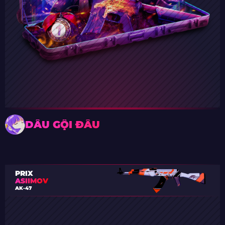
DẦU GỘI ĐẦU
PRIX
ASIIMOV
AK-47