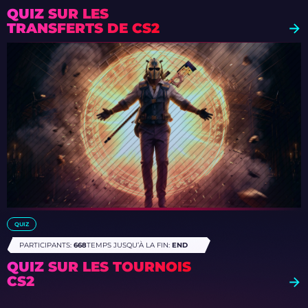
QUIZ SUR LES
TRANSFERTS DE CS2
QUIZ
PARTICIPANTS:
668
TEMPS JUSQU’À LA FIN:
END
QUIZ SUR LES TOURNOIS
CS2