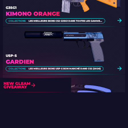
G3SG1
KIMONO ORANGE
COLLECTIONS
LES MEILLEURS SKINS CS2 G3SG1 DANS TOUTES LES GAMMES DE PRIX
USP-S
GARDIEN
COLLECTIONS
LES MEILLEURS SKINS USP-S BON MARCHÉ DANS CS2 [2026]
NEW GLEAM
GIVEAWAY
COUTEAU PAPILLON
DOPPLER BLACK PEARL
COLLECTIONS
LES COUTEAUX CS2 LES PLUS CHERS [2026]