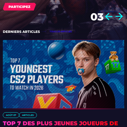
OUVRIR MAINTENANT
PARTICIPEZ
PARTICIPEZ
PARTICIPEZ
04
DERNIERS ARTICLES
TOUS LES ARTICLES
AOÛT 07
ARTICLES
TOP 7 DES PLUS JEUNES JOUEURS DE