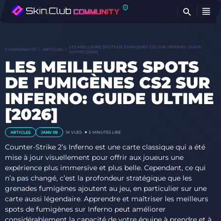
T
LES MEILLEURS SPOTS DE FUMIGÈNES CS2 SUR INFERNO: GUIDE
COMMUNAUTÉ
ARTICLES
ULTIME [2026]
LES MEILLEURS SPOTS
DE FUMIGÈNES CS2 SUR
INFERNO: GUIDE ULTIME
[2026]
ARTICLES
JANV 09
1K VUES
5 MINUTES LIRE
Counter-Strike 2’s Inferno est une carte classique qui a été
mise à jour visuellement pour offrir aux joueurs une
expérience plus immersive et plus belle. Cependant, ce qui
n’a pas changé, c’est la profondeur stratégique que les
grenades fumigènes ajoutent au jeu, en particulier sur une
carte aussi légendaire. Apprendre et maîtriser les meilleurs
spots de fumigènes sur Inferno peut améliorer
considérablement la capacité de votre équipe à prendre et à