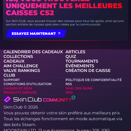
UNIQUEMENT LES MEILLEURES
CAISSES CS2
Sur Skin.Club, vous pouvez trouver des caisses pour tous les goûts, ainsi qu'une
section entière de caisses spéciales créées par la communauté
ESSAYEZ MAINTENANT
CALENDRIER DES CADEAUX
ARTICLES
COLLECTIONS
QUIZ
CADEAUX
TOURNAMENTS
AIM CHALLENGE
ÉVÉNEMENTS
VALVE RANKINGS
CRÉATION DE CAISSE
CLUB
SUPPORT
POLITIQUE DE CONFIDENTIALITÉ
CONDITIONS D'UTILISATION
RSS
CAISSES ET JEUX
WIKI DES SKINS
PRODUITS DÉRIVÉS
PRO
Skin.Club © 2026
Vous pouvez obtenir votre skin préféré aux meilleurs prix.
Tous les échanges fonctionnent en mode automatique via
des bots Steam.
MOONTAIN LTD, 13 rue Kypranoros, bureau 205, 1061,