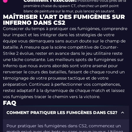
Comment l’exécuter:
Positionnez-vous près de la
première chaise du spawn CT, cherchez un petit point
blanc de peinture sur le mur, puis lancez en sautant.
MAÎTRISER L’ART DES FUMIGÈNES SUR
INFERNO DANS CS2
Consacrer du temps à pratiquer ces fumigènes, comprendre
leur impact et les intégrer dans les stratégies de votre
équipe vous démarquera sans aucun doute sur le champ de
bataille. À mesure que la scène compétitive de Counter-
Strike 2 évolue, rester en avance dans le jeu utilitaire reste
une tâche constante. Les meilleurs spots de fumigènes sur
Inferno que nous avons abordés sont votre arsenal pour
renverser le cours des batailles, faisant de chaque round un
témoignage de votre prouesse tactique et de votre
préparation. Continuez à perfectionner vos compétences,
restez adaptatif à la dynamique de chaque match et laissez
vos fumigènes tracer le chemin vers la victoire.
FAQ
COMMENT PRATIQUER LES FUMIGÈNES DANS CS2?
Pour pratiquer les fumigènes dans CS2, commencez un
match privé avec des bots ou sans aucun joueur. Utilisez