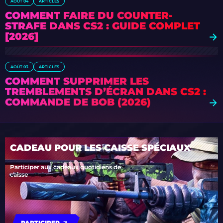
AOÛT 04
ARTICLES
COMMENT FAIRE DU COUNTER-
STRAFE DANS CS2 : GUIDE COMPLET
[2026]
AOÛT 03
ARTICLES
COMMENT SUPPRIMER LES
TREMBLEMENTS D’ÉCRAN DANS CS2 :
COMMANDE DE BOB (2026)
CADEAU POUR LES CAISSE SPÉCIAUX
Participer aux cadeaux quotidiens de
caisse
PARTICIPER