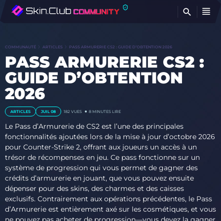
T
COMMUNAUTÉ
ARTICLES
PASS ARMURERIE CS2 : GUIDE D’OBTENTION 2026
PASS ARMURERIE CS2 :
GUIDE D’OBTENTION
2026
ARTICLES
JUIL 08
182 VUES
8 MINUTES LIRE
Le Pass d’Armurerie de CS2 est l’une des principales
fonctionnalités ajoutées lors de la mise à jour d’octobre 2026
pour Counter-Strike 2, offrant aux joueurs un accès à un
trésor de récompenses en jeu. Ce pass fonctionne sur un
système de progression qui vous permet de gagner des
crédits d’armurerie en jouant, que vous pouvez ensuite
dépenser pour des skins, des charmes et des caisses
exclusifs. Contrairement aux opérations précédentes, le Pass
d’Armurerie est entièrement axé sur les cosmétiques, et vous
ne pouvez pas acheter de progression—vous devez la gagner