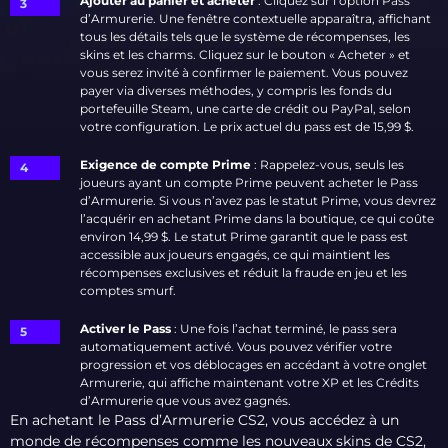
Ajouter au panier et acheter
: Cliquez sur l’option Pass
d’Armurerie. Une fenêtre contextuelle apparaîtra, affichant
tous les détails tels que le système de récompenses, les
skins et les charms. Cliquez sur le bouton « Acheter » et
vous serez invité à confirmer le paiement. Vous pouvez
payer via diverses méthodes, y compris les fonds du
portefeuille Steam, une carte de crédit ou PayPal, selon
votre configuration. Le prix actuel du pass est de 15,99 $.
Exigence de compte Prime
: Rappelez-vous, seuls les
joueurs ayant un compte Prime peuvent acheter le Pass
d’Armurerie. Si vous n’avez pas le statut Prime, vous devrez
l’acquérir en achetant Prime dans la boutique, ce qui coûte
environ 14,99 $. Le statut Prime garantit que le pass est
accessible aux joueurs engagés, ce qui maintient les
récompenses exclusives et réduit la fraude en jeu et les
comptes smurf.
Activer le Pass
: Une fois l’achat terminé, le pass sera
automatiquement activé. Vous pouvez vérifier votre
progression et vos déblocages en accédant à votre onglet
Armurerie, qui affiche maintenant votre XP et les Crédits
d’Armurerie que vous avez gagnés.
En achetant le Pass d’Armurerie CS2, vous accédez à un
monde de récompenses comme les nouveaux skins de CS2,