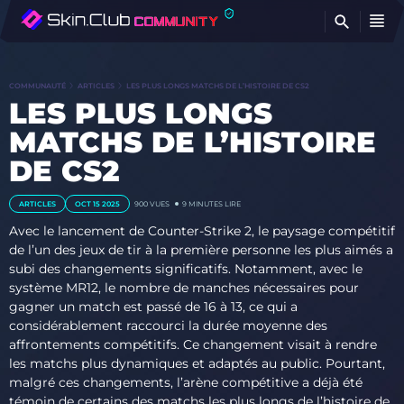
T
COMMUNAUTÉ
ARTICLES
LES PLUS LONGS MATCHS DE L’HISTOIRE DE CS2
LES PLUS LONGS
MATCHS DE L’HISTOIRE
DE CS2
ARTICLES
OCT 15 2025
900
VUES
9 MINUTES LIRE
Avec le lancement de Counter-Strike 2, le paysage compétitif
de l’un des jeux de tir à la première personne les plus aimés a
subi des changements significatifs. Notamment, avec le
système MR12, le nombre de manches nécessaires pour
gagner un match est passé de 16 à 13, ce qui a
considérablement raccourci la durée moyenne des
affrontements compétitifs.
Ce changement visait à rendre
les matchs plus dynamiques et adaptés au public. Pourtant,
malgré ces changements, l’arène compétitive a déjà été
témoin de certains des matchs les plus longs de l’histoire de