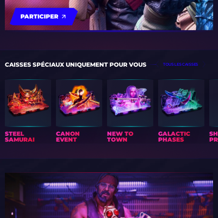
PARTICIPER
CAISSES SPÉCIAUX UNIQUEMENT POUR VOUS
TOUS LES CAISSES
STEEL
CANON
NEW TO
GALACTIC
S
SAMURAI
EVENT
TOWN
PHASES
PR