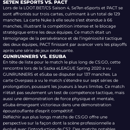
SE7EN ESPORTS VS. PACT
Lors de la LOOT.BET/CS Saison 4, Se7en eSports et PACT se
sont affrontés sur trois cartes, culminant à un total de 129
manches. La carte Nuke à elle seule s’est étendue à 66
manches, illustrant la compétition intense et le blocage
stratégique entre les deux équipes. Ce match était un
témoignage de la persévérance et de l’ingéniosité tactique
des deux équipes, PACT finissant par avancer vers les playoffs
après une série de jeux exténuante.
GUNRUNNERS VS. ESUBA
En tête de liste pour le match le plus long de CS:GO, cette
rencontre lors de la Sazka eLEAGUE Spring 2020 a vu
GUNRUNNERS et eSuba se disputer sur 137 manches. La
carte Overpass a vu le match s’étendre sur sept séries de
prolongation, poussant les joueurs à leurs limites. Ce match
n’était pas seulement un test de compétence tactique, mais
aussi une démonstration de force physique et mentale,
eSuba émergeant victorieux dans une démonstration
époustouflante d’esprit compétitif.
Réfléchir aux plus longs matchs de CS:GO offre une
perspective sur la façon dont la scène professionnelle a
évolué avec l’introduction de CS2. Des matchs notables