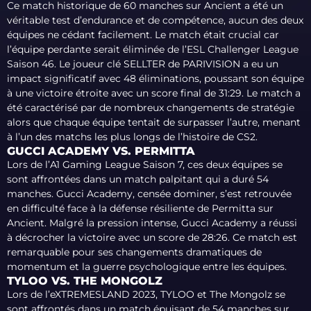
Ce match historique de 60 manches sur Ancient a été un
véritable test d’endurance et de compétence, aucun des deux
équipes ne cédant facilement. Le match était crucial car
l’équipe perdante serait éliminée de l’ESL Challenger League
Saison 46. Le joueur clé SELLTER de PARIVISION a eu un
impact significatif avec 48 éliminations, poussant son équipe
à une victoire étroite avec un score final de 31:29. Le match a
été caractérisé par de nombreux changements de stratégie
alors que chaque équipe tentait de surpasser l’autre, menant
à l’un des matchs les plus longs de l’histoire de CS2.
GUCCI ACADEMY VS. PERMITTA
Lors de l’A1 Gaming League Saison 7, ces deux équipes se
sont affrontées dans un match palpitant qui a duré 54
manches. Gucci Academy, censée dominer, s’est retrouvée
en difficulté face à la défense résiliente de Permitta sur
Ancient. Malgré la pression intense, Gucci Academy a réussi
à décrocher la victoire avec un score de 28:26. Ce match est
remarquable pour ses changements dramatiques de
momentum et la guerre psychologique entre les équipes.
TYLOO VS. THE MONGOLZ
Lors de l’eXTREMESLAND 2023, TYLOO et The Mongolz se
sont affrontés dans un match épuisant de 54 manches sur