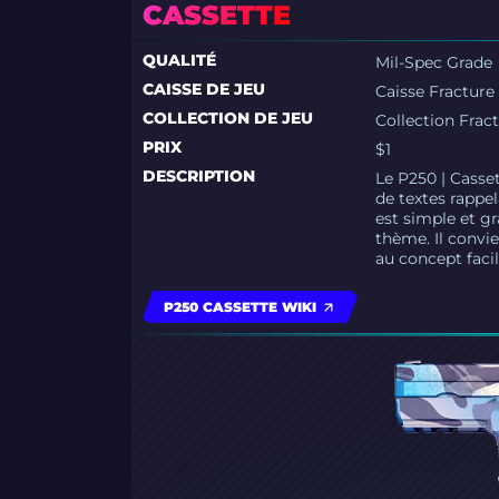
CASSETTE
QUALITÉ
Mil-Spec Grade
CAISSE DE JEU
Caisse Fracture
COLLECTION DE JEU
Collection Frac
PRIX
$1
DESCRIPTION
Le P250 | Casse
de textes rappe
est simple et g
thème. Il convie
au concept faci
P250 CASSETTE WIKI