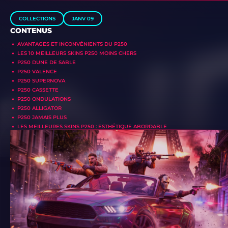
COLLECTIONS
JANV 09
CONTENUS
AVANTAGES ET INCONVÉNIENTS DU P250
LES 10 MEILLEURS SKINS P250 MOINS CHERS
P250 DUNE DE SABLE
P250 VALENCE
P250 SUPERNOVA
P250 CASSETTE
P250 ONDULATIONS
P250 ALLIGATOR
P250 JAMAIS PLUS
LES MEILLEURES SKINS P250 : ESTHÉTIQUE ABORDABLE