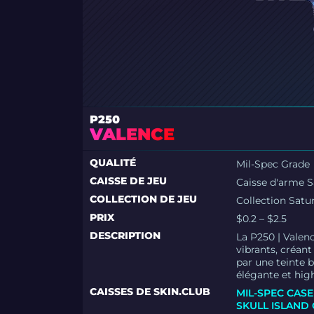
P250
VALENCE
QUALITÉ
Mil-Spec Grade
CAISSE DE JEU
Caisse d'arme S
COLLECTION DE JEU
Collection Satu
PRIX
$0.2 – $2.5
DESCRIPTION
La P250 | Valen
vibrants, créan
par une teinte b
élégante et hig
CAISSES DE SKIN.CLUB
MIL-SPEC CASE
SKULL ISLAND