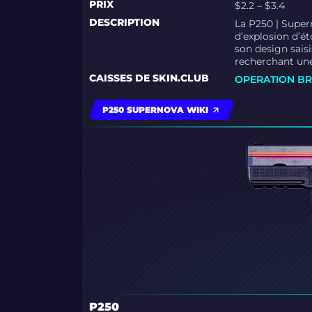
PRIX
$2.2 – $3.4
DESCRIPTION
La P250 | Supe
d’explosion d’é
son design saisi
recherchant un
CAISSES DE SKIN.CLUB
OPERATION BR
P250 SUPERNOVA WIKI
P250