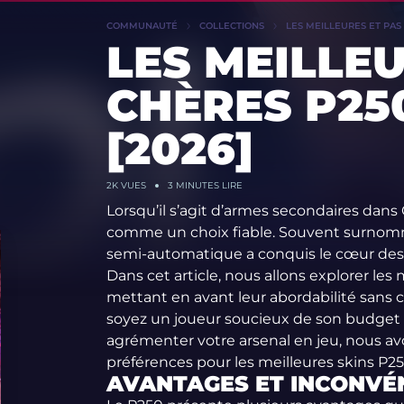
COMMUNAUTÉ
COLLECTIONS
LES MEILLEURES ET PAS 
LES MEILLEU
CHÈRES P250
[2026]
2K
VUES
3 MINUTES LIRE
Lorsqu’il s’agit d’armes secondaires dans
comme un choix fiable. Souvent surnommé 
semi-automatique a conquis le cœur des 
Dans cet article, nous allons explorer les
mettant en avant leur abordabilité sans
soyez un joueur soucieux de son budget
agrémenter votre arsenal en jeu, nous avo
préférences pour les meilleures skins P
AVANTAGES ET INCONVÉN