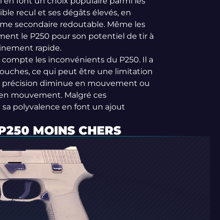
 en font un choix populaire parmi les
ible recul et ses dégâts élevés, en
 arme secondaire redoutable. Même les
ent le P250 pour son potentiel de tir à
inement rapide.
 compte les inconvénients du P250. Il a
ouches, ce qui peut être une limitation
 sa précision diminue en mouvement ou
ce en mouvement. Malgré ces
t sa polyvalence en font un ajout
 P250 MOINS CHERS