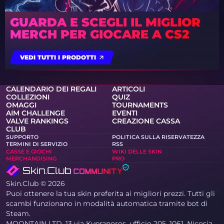
GUARDA E SCEGLI IL MIGLIOR
MERCH PER GIOCARE A CS2
VEDI TUTTI I PRODOTTI
CALENDARIO DEI REGALI
ARTICOLI
COLLEZIONI
QUIZ
OMAGGI
TOURNAMENTS
AIM CHALLENGE
EVENTI
VALVE RANKINGS
CREAZIONE CASSA
CLUB
SUPPORTO
POLITICA SULLA RISERVATEZZA
TERMINI DI SERVIZIO
RSS
CASSE E GIOCHI
WIKI DELLE SKIN
MERCHANDISING
PRO
Skin.Club © 2026
Puoi ottenere la tua skin preferita ai migliori prezzi. Tutti gli
scambi funzionano in modalità automatica tramite bot di
Steam.
MOONTAIN LTD, 13 via Kypranoros, ufficio 205, 1061, Nicosia,