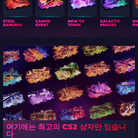
STEEL
CANON
NEW TO
GALACTIC
S
SAMURAI
EVENT
TOWN
PHASES
PR
여기에는 최고의 CS2 상자만 있습니
다