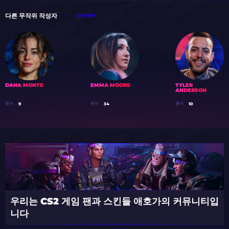
다른 무작위 작성자
모든 작성자
DANA MONTE
EMMA MOORE
TYLER
ANDERSON
문서
문서
문서
9
34
10
우리는 CS2 게임 팬과 스킨들 애호가의 커뮤니티입
니다