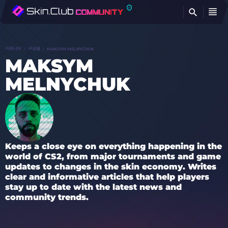
찾
커뮤니티
구성원
MAKSYM MELNYCHUK
MAKSYM
MELNYCHUK
Keeps a close eye on everything happening in the
world of CS2, from major tournaments and game
updates to changes in the skin economy. Writes
clear and informative articles that help players
stay up to date with the latest news and
community trends.