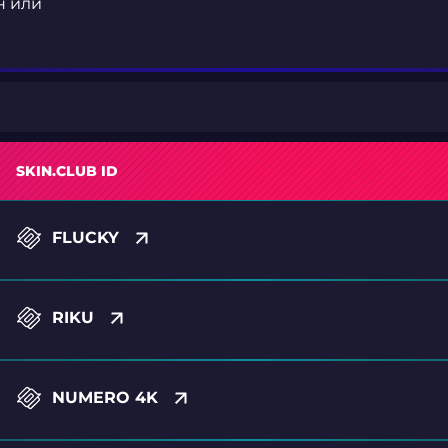
н или
SKIN.CLUB ID
FLUCKY
RIKU
NUMERO 4K