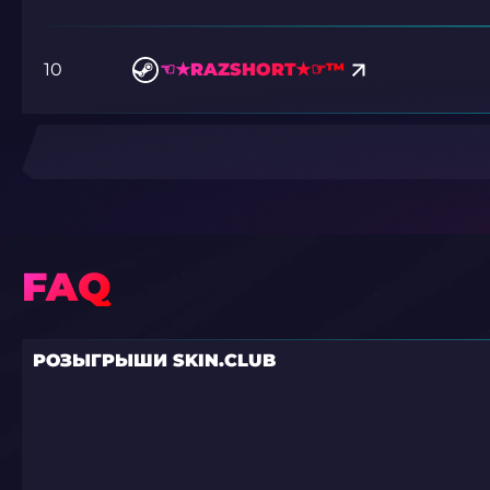
10
☜★RAZSHORT★☞™
FAQ
РОЗЫГРЫШИ SKIN.CLUB