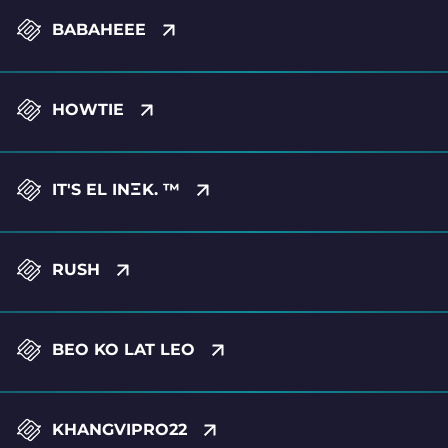
BABAHEEE
HOWTIE
IT'S EL INΞK. ™
RUSH
BEO KO LAT LEO
KHANGVIPRO22