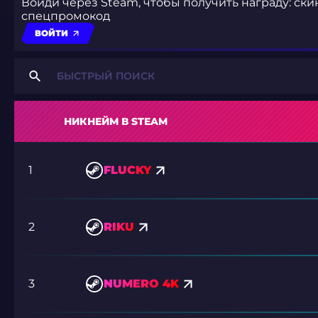
Войди через Steam, чтобы получить награду: ски
спецпромокод
ВОЙТИ
НИКНЕЙМ В STEAM
1
FLUCKY
2
RIKU
3
NUMERO 4K