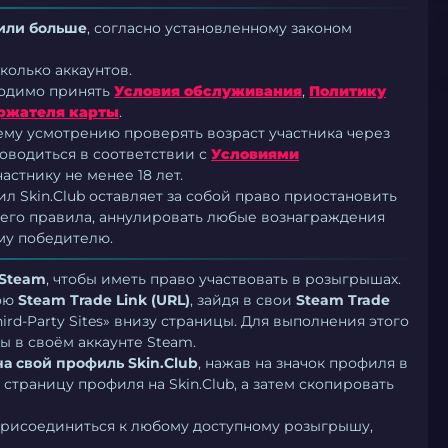
 или больше
, согласно установленному законом
колько аккаунтов.
ходимо принять
Условия обслуживания
,
Политику
ржателя карты
.
воему усмотрению проверять возраст участника через
оводиться в соответствии с
Условиями
частнику не менее 18 лет.
л Skin.Club оставляет за собой право приостановить
шего правила, аннулировать любые вознаграждения
му победителю.
 Steam
, чтобы иметь право участвовать в розыгрышах.
вою
Steam Trade Link (URL)
, зайдя в свои
Steam Trade
ird-Party Sites» внизу страницы. Для выполнения этого
ы в своём аккаунте Steam.
на свой профиль Skin.Club
, нажав на значок профиля в
страницу профиля на Skin.Club, а затем скопировать
присоединиться к любому доступному розыгрышу,