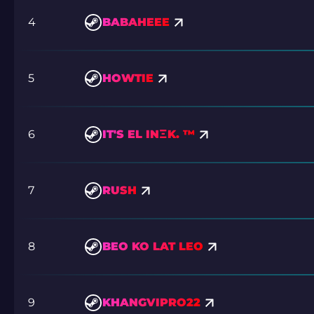
4
BABAHEEE
5
HOWTIE
6
IT'S EL INΞK. ™
7
RUSH
8
BEO KO LAT LEO
9
KHANGVIPRO22