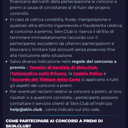
finanziarie derivanti dalla partecipazione ai concorsi a
premi a causa di circostanze al di fuori del proprio
controllo.
In caso di cattiva condotta, frode, manipolazione o
qualsiasi altra attività ingannevole o fraudolenta relativa
al concorso a premio, Skin.Club si riserva il diritto di
terminare immediatamente l’accordo con il
partecipante, escluderlo da ulteriori partecipazioni e
bloccare o limitare tale account senza preavviso fino
alla risoluzione della situazione.
Salvo diversa indicazione nelle
regole del concorso a
premio
, i
Termini di Servizio di Skin.Club
,
l’
Informativa sulla Privacy
, la
Cookie Policy
e
l’
Accordo del Titolare della Carta
si applicano a tutti
gli aspetti dei concorsi a premi.
Per eventuali reclami relativi ai concorsi a premi, ai loro
risultati o a questioni correlate, i partecipanti possono
contattare il servizio clienti di Skin.Club all’indirizzo
help@skin.club
, come indicato sul sito web.
COME PARTECIPARE AI CONCORSI A PREMI DI
SKIN.CLUB?