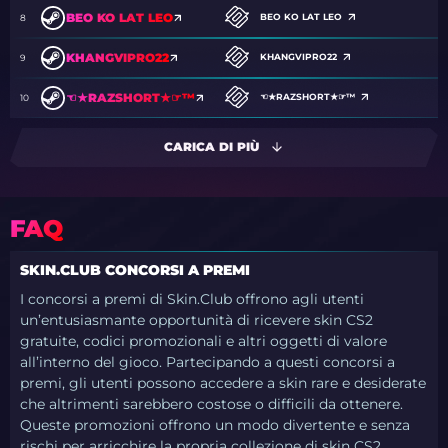
BEO KO LAT LEO
BEO KO LAT LEO
8
KHANGVIPRO22
KHANGVIPRO22
9
☜★RAZSHORT★☞™
☜★RAZSHORT★☞™
10
CARICA DI PIÙ
FAQ
SKIN.CLUB CONCORSI A PREMI
I concorsi a premi di Skin.Club offrono agli utenti
un’entusiasmante opportunità di ricevere skin CS2
gratuite, codici promozionali e altri oggetti di valore
all’interno del gioco. Partecipando a questi concorsi a
premi, gli utenti possono accedere a skin rare e desiderate
che altrimenti sarebbero costose o difficili da ottenere.
Queste promozioni offrono un modo divertente e senza
rischi per arricchire la propria collezione di skin CS2,